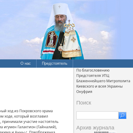
О нас
Предстоятель
По благословению
Предстоятеля УПЦ
Блаженнейшего Митрополита
Киевского и всея Украины
Онуфрия
Поиск
тный ход из Покровского храма
ом ходе, который возглавил
, принимали участие настоятель
а игумен Галактион (Гайналий),
Архив журнала
акима и Анны с. Преображен­ка