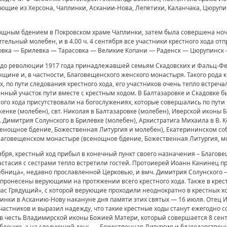
рующие из Херсона, Чаплинки, Аскании-Нова, Лепетихи, Каланчака, Цюрупи
нощным бдением в Покровском храме Чаплинки, затем была совершена ноч
тельный молебен, и в 4.00 ч. 4 сентября все участники крестного хода о
овка — Брилевка — Тарасовка — Великие Копани — Раденск — Цюрупинс
, до революции 1917 года принадлежавшей семьям Скадовских и Фальц-Фе
щине и, в частности, Благовещенского женского монастыря. Такого рода 
, по пути следования крестного хода, его участников очень тепло встреч
нный участок пути вместе с крестным ходом. В Балтазаровке и Скадовке
ного хода присутствовали на богослужениях, которые совершались по пути
нке (молебен), свт. Николая в Балтазаровке (молебен), Иверской иконы
 Димитрия Солунского в Брилевке (молебен), Архистратига Михаила в В. К
енощное бдение, Божественная Литургия и молебен), Екатерининском соб
лаговещенском монастыре (всенощное бдение, Божественная Литургия, м
ября, крестный ход прибыл в конечный пункт своего назначения – Благо
тасия с сестрами тепло встретили гостей. Протоиерей Иоанн Канинец пр
бница», недавно прославленной Церковью, и вмч. Димитрия Солунского 
пронесены верующими на протяжении всего крестного хода. Также в крес
пас Грядущий», с которой верующие проходили неоднократно в крестных 
нки в Асканию-Нову накануне дня памяти этих святых — 16 июля. Отец И
 участников и выразил надежду, что такие крестные ходы станут ежегодно
 честь Владимирской иконы Божией Матери, который совершается 8 сентя
бдение, а на следующий день — Божественная Литургия и благодарствен