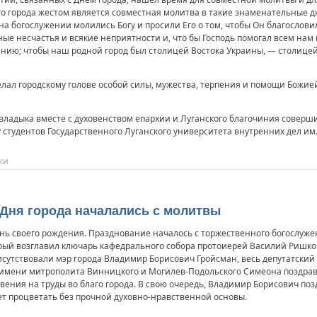
 города жестом является совместная молитва в такие знаменательные дн
 на богослужении молились Богу и просили Его о том, чтобы Он благослови
ные несчастья и всякие неприятности и, что бы Господь помогал всем на
нию; чтобы наш родной город был столицей Востока Украины, — столицей 
лал городскому голове особой силы, мужества, терпения и помощи Божией
ладыка вместе с духовенством епархии и Луганского благочиния соверши
 студентов Государственного Луганского университета внутренних дел им.
ки
Дня города началались с молитвы
ень своего рождения. Празднование началось с торжественного богослуж
орый возглавил ключарь кафедрального собора протоиерей Василий Ришко
исутствовали мэр города Владимир Борисович Гройсман, весь депутатский
 имени митрополита Винницкого и Могилев-Подольского Симеона поздрави
вения на труды во благо города. В свою очередь, Владимир Борисович по
ет процветать без прочной духовно-нравственной основы.