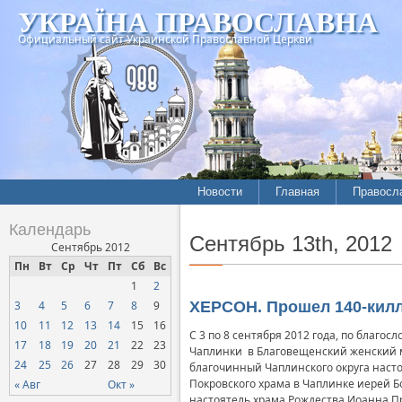
УКРАЇНА ПРАВОСЛАВНА
Официальный сайт Украинской Православной Церкви
Новости
Главная
Правосл
Календарь
Сентябрь 13th, 2012
Сентябрь 2012
Пн
Вт
Ср
Чт
Пт
Сб
Вс
1
2
3
4
5
6
7
8
9
ХЕРСОН. Прошел 140-кил
10
11
12
13
14
15
16
С 3 по 8 сентября 2012 года, по благо
17
18
19
20
21
22
23
Чаплинки в Благовещенский женский м
24
25
26
27
28
29
30
благочинный Чаплинского округа наст
Покровского храма в Чаплинке иерей Б
« Авг
Окт »
настоятель храма Рождества Иоанна Пр