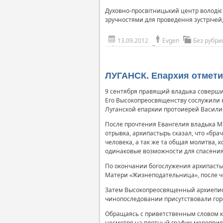
Духовно-просвітницький центр володіє 
зручностями для проведення зустрічей,
13.09.2012
Evgen
Без рубри
ЛУГАНСК. Епархия отмети
9 сентября правящий владыка соверши
Его Высокопреосвященству сослужили н
Луганской епархии протоиерей Василий
После прочтения Евангелия владыка М
отрывка, архипастырь сказал, что «бра
человека, а так же та общая молитва, 
одинаковые возможности для спасения.
По окончании богослужения архипасты
Матери «Жизнеподательница», после ч
Затем Высокопреосвященный архиеписк
чинопоследовании присутствовали горо
Обращаясь с приветственным словом к 
несмотря на плотный график мероприя