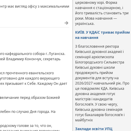
церковному хорі. Форма
Центр має вигляд офісу з максимальними
навчання є стаціонарною, і
його тривалість становить три
роки. Мова навчання —
українська.
КИЇВ. У КДАіС триває прийом
на навчання
З благословення ректора
Київської духовної академії і
 кафедрального собора г. Луганска.
семінарії архієпископа
рей Владимир Конончук, секретарь
Білогородського Сильвестра
Київські духовні школи
продовжують прийом
сл прочтенного евангельского
документів для вступу на
е уготовано для каждого верующего
2026/2027 навчальний рік. Про
сех призывает к Себе. Каждому Он дает
це повідомляє КДА. Київська
духовна академія готує
 величание перед образом Божией
магістрів і кандидатів
богослов’я. У свою чергу,
Київська духовна семінарія
ебен по случаю Дня города. На
готує бакалаврів богослов’я і
майбутніх
дскому голове за то, что он,
Заклади освіти УПЦ
для оказания внимания верующему