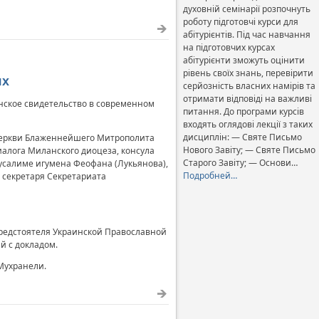
духовній семінарії розпочнуть
роботу підготовчі курси для
абітурієнтів. Під час навчання
на підготовчих курсах
абітурієнти зможуть оцінити
рівень своїх знань, перевірити
ях
серйозність власних намірів та
отримати відповіді на важливі
нское свидетельство в современном
питання. До програми курсів
входять оглядові лекції з таких
дисциплін: — Святе Письмо
Церкви Блаженнейшего Митрополита
Нового Завіту; — Святе Письмо
алога Миланского диоцеза, консула
Старого Завіту; — Основи…
усалиме игумена Феофана (Лукьянова),
Подробней…
 секретаря Секретариата
редстоятеля Украинской Православной
й с докладом.
Мухранели.