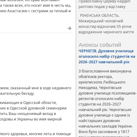
Православну Церкву нардеп
также всех, кто носит имя в честь мц.
раптово подав у відставку
нию Анастасию с сестрами за теплый и
РІНЕНСЬКА ОБЛАСТЬ.
Межиріцький чоловічий
монастир відзначив 35-річчя
відродження чернечого життя
Анонсы событий
ЧЕРНІГІВ. Духовне училище
оголосило набір студентів на
2026–2027 навчальний рік
З благословення виконувача
обов’язків ректора,
архієпископа Любецького
Никодима, Чернігівське
рием, оказанный мне в ходе недавнего
духовне училище псаломщиків-
ржательную беседу.
регентів оголосило набір
оживающих в Одесской области,
студентів на 2026–2027
ание в Одесской духовной семинарии
навчальний рік. Чернігівське
етить Ваш неоценимый вклад в
духовне училище є одним із
олдовы и Украины во имя мирной
найстаріших духовних
навчальних закладів України.
Воно було засноване у 1817
пкого здоровья, многие лета и помощи