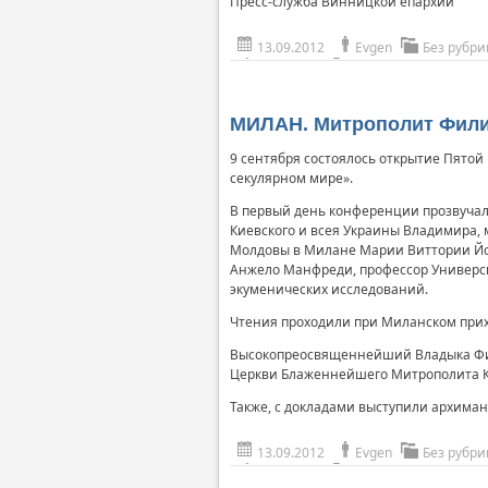
Пресс-служба Винницкой епархии
13.09.2012
Evgen
Без рубри
МИЛАН. Митрополит Филип
9 сентября состоялось открытие Пято
секулярном мире».
В первый день конференции прозвуча
Киевского и всея Украины Владимира,
Молдовы в Милане Марии Виттории Йон
Анжело Манфреди, профессор Университ
экуменических исследований.
Чтения проходили при Миланском прих
Высокопреосвященнейший Владыка Фил
Церкви Блаженнейшего Митрополита Ки
Также, с докладами выступили архиман
13.09.2012
Evgen
Без рубри