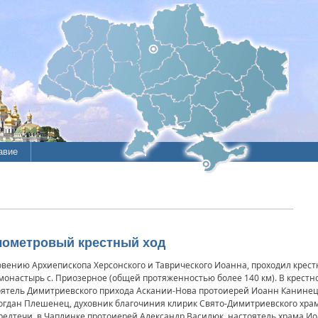
авие
лометровый крестный ход
словению Архиепископа Херсонского и Таврического Иоанна, проходил крес
онастырь с. Приозерное (общей протяженностью более 140 км). В крестн
оятель Димитриевского прихода Аскании-Нова протоиерей Иоанн Канинец
огдан Плешенец, духовник благочиния­ клирик Свято-Димитриевс­кого храм
едтечи в Чаплинке протоиерей Александр Василюк, настоятель­ храма Ио