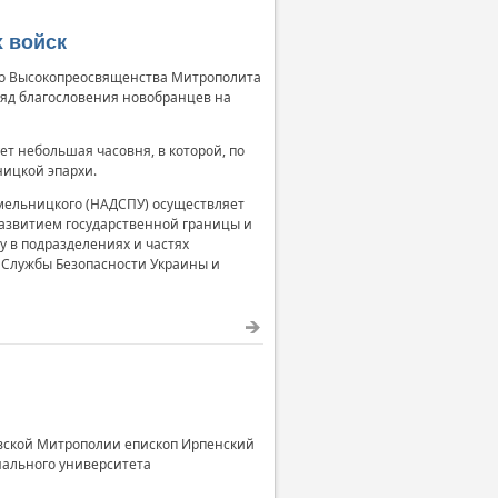
 войск
Его Высокопреосвященства Митрополита
ряд благословения новобранцев на
т небольшая часовня, в которой, по
ицкой эпархи.
мельницкого (НАДСПУ) осуществляет
развитием государственной границы и
 в подразделениях и частях
 Службы Безопасности Украины и
евской Митрополии епископ Ирпенский
нального университета