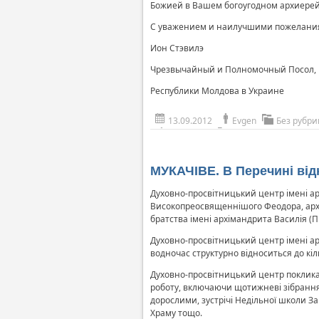
Божией в Вашем богоугодном архиерей
С уважением и наилучшими пожелани
Ион Стэвилэ
Чрезвычайный и Полномочный Посол,
Республики Молдова в Украине
13.09.2012
Evgen
Без рубри
МУКАЧІВЕ. В Перечині від
Духовно-просвітницький центр імені ар
Високопреосвященнішого Феодора, архі
братства імені архімандрита Василія (П
Духовно-просвітницький центр імені ар
водночас структурно відноситься до кіль
Духовно-просвітницький центр покликан
роботу, включаючи щотижневі зібрання П
дорослими, зустрічі Недільної школи За
Храму тощо.