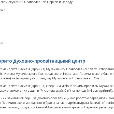
ском служении Православной Церкви и народу.
ями,
ки
крито Духовно-просвітницький центр
хімандрита Василія (Проніна) Мукачівської Православної Єпархії створени
єпископа Мукачівського і Ужгородського, ініціативи Перечинського благо
роніна) та Інформаційного відділу Мукачівської Православної Єпархії.
хімандрита Василія (Проніна) є першим місіонерським проектом Мукачівськ
кох єпархіальних відділів (Місіонерський, Сім’ї та молоді, Інформаційний).
ий займатися перш за духовно-просвітницькою роботою серед вірян. Центр
еречинського молодіжного братства імені архімандрита Василія (Проніна),
кону Божого, що діє при Свято-Миколаївському храмі м. Перечин, репетиці