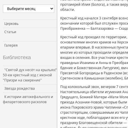
протоиерей­ Илия (Болога), а также ве
области.
Крестный ход начался 3 сентября все
окончании которой был отслужен проси
Церковь
Преображенка — Балтазаровка — Скад
Статьи
Крестный ход проходил по территории
основателями многих храмов на Херсон
Галерея
епархии впервые. В населенных пунктах
многие из которых проходили определе
Библиотека
входах в селения. Все участники крест
праведных Иоакима и Анны в Преображе
бдение и Божественная Литургия), вмч.
"Святой дух несёт на крыльях!"
Пресвятой Богородицы в Раденском (вс
50-км крестный ход с иконой
Сретенском в Камышанах (молебен), Б
"Призри на смирение"
Под колокольный звон, вечером 7 сент
Звезда рождества
Настоятельница обители игумения Анас
К истории автокефального и
Грядущего, Божией Матери «Мати Моле
филаретовского расколов
прихода Аскании-Новой, которые были 
икона Покровского храма Чаплинки «С
страстотерпцам, совершаемым из Чапли
крестном ходе, поблагодарил всех его
празднику Благовещенской обители — в
в обитель было совершено всенощное 