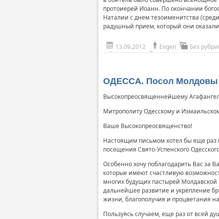
протоиерей Иоанн. По окончании богос
Наталии с днем тезоименитства (среди
радушный прием, который они оказали 
13.09.2012
Evgen
Без рубри
ОДЕССА. Посол Молдовы 
Высокопреосвященнейшему Агафангел
Митрополиту Одесскому и Измаильско
Ваше Высокопреосвященство!
Настоящим письмом хотел бы еще раз 
посещения Свято-Успенского Одесского
Особенно хочу поблагодарить Вас за 
которые имеют счастливую возможност
многих будущих пастырей Молдавской 
дальнейшее развитие и укрепление б
жизни, благополучия и процветания н
Пользуясь случаем, еще раз от всей 