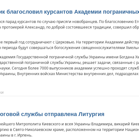
 благословил курсантов Академии пограничных
лся парад курсантов по случаю присяги новобранцев. По благословению 
а протоиерей Александр, по доброй состоявшееся традиции, совершил об
е первый год сотрудничают с Церковью. На территории Академии действуе
о периода будут совершаться богослужения священнослужителями Хмельн
кадемия Государственной пограничной службы Украины имени Богдана Х
ударственной пограничной службы Украины, решает задачи, связанные с 
уки. Сегодня более 7000 выпускников академии успешно проходят службу
Украины, Внутренних войсках Министерства внутренних дел, подразделах
ки
логовой службы отправлена Литургия
нейшего Митрополита Киевского и всея Украины Владимира, викарий Ки
ргию в Свято-Николаевском храме, расположенном на территории Нацио
аины в г. Ирпень.