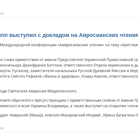
ки
п выступил с докладом на Авросианских чтени
й Международной конференции «Амвросиевские чтения» на тему «Христиа
ли слова приветствия от имени Предстоятеля Украинской Православной 
 монсиньора Джанфранко Боттони, ответственного Отдела экуменизма и ди
утас Пускасиу, заместителя начальника Русской Духовной Миссии в Иер
ета Святого Рафаеле «Жизнь и здоровье», Клары Акилле, ответственного
оде Святителя Амвросия Медиоланского.
ипп обратился к присутствующим с приветственным словом от имени П
евского и всея Украины Владимира, а также выступил на открытии чтени
дрит Амвросий (Макар), епископ Макаровский Иларий , Ирина Багратион-
ки