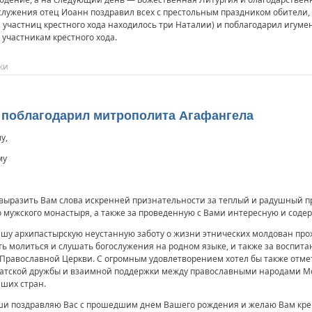
лужения отец Иоанн поздравил всех с престольным праздником обители, а 
 участниц крестного хода находилось три Наталии) и поблагодарил игуме
участникам крестного хода.
ки
поблагодарил митрополита Агафангела
у,
му
выразить Вам слова искренней признательности за теплый и радушный п
 мужского монастыря, а также за проведенную с Вами интересную и соде
Вашу архипастырскую неустанную заботу о жизни этнических молдован пр
ь молиться и слушать богослужения на родном языке, и также за воспит
Православной Церкви. С огромным удовлетворением хотел бы также отм
ратской дружбы и взаимной поддержки между православными народами М
аших стран.
души поздравляю Вас с прошедшим днем Вашего рождения и желаю Вам кре