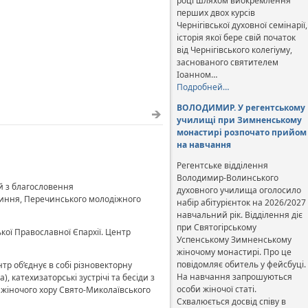
році шляхом виокремлення
перших двох курсів
Чернігівської духовної семінарії,
історія якої бере свій початок
від Чернігівського колегіуму,
заснованого святителем
Іоанном…
Подробней…
ВОЛОДИМИР. У регентському
училищі при Зимненському
монастирі розпочато прийом
на навчання
Регентське відділення
Володимир-Волинського
й з благословення
духовного училища оголосило
чиння, Перечинського молодіжного
набір абітурієнток на 2026/2027
навчальний рік. Відділення діє
при Святогірському
ої Православної Єпархії. Центр
Успенському Зимненському
жіночому монастирі. Про це
повідомляє обитель у фейсбуці.
 об’єднує в собі різновекторну
На навчання запрошуються
 катехизаторські зустрічі та бесіди з
особи жіночої статі.
ї жіночого хору Свято-Миколаївського
Схвалюється досвід співу в