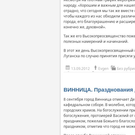
народу. «Хорошим и важным для нашего
отрадно, что сегодня мы так же вместе
чтобы каждого из нас обходили различ
города, его благоукрашению и расшире
конечно же, духовной».
Так же его Высокопреосвященство поже
полезных намерений и начинаний.
В этот же день Высокопреосвященный в
Луганска по случаю принятия присяги у
13.09.2012
Evgen
Без рубри
ВИННИЦА. Празднования 
8 сентября город Винница отмечает Д
кафедральном соборе. В молебне, кот
городских храмов. На богослужении пр
богослужения, протоиерей Василий от
праздником, пожелав Божьего благосло
праздником, отметив что город не мож