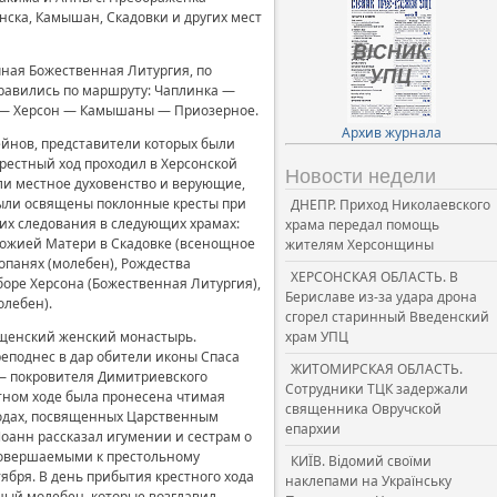
нска, Камышан, Скадовки и других мест
ная Божественная Литургия, по
тправились по маршруту: Чаплинка —
к — Херсон — Камышаны — Приозерное.
Архив журнала
йнов, представители которых были
крестный ход проходил в Херсонской
Новости недели
али местное духовенство и верующие,
 были освящены поклонные кресты при
ДНЕПР. Приход Николаевского
 их следования в следующих храмах:
храма передал помощь
 Божией Матери в Скадовке (всенощное
жителям Херсонщины
опанях (молебен), Рождества
ХЕРСОНСКАЯ ОБЛАСТЬ. В
оре Херсона (Божественная Литургия),
Бериславе из-за удара дрона
олебен).
сгорел старинный Введенский
вещенский женский монастырь.
храм УПЦ
еподнес в дар обители иконы Спаса
ЖИТОМИРСКАЯ ОБЛАСТЬ.
— покровителя Димитриевского
Сотрудники ТЦК задержали
тном ходе была пронесена чтимая
священника Овручской
ходах, посвященных Царственным
епархии
оанн рассказал игумении и сестрам о
 совершаемыми к престольному
КИЇВ. Відомий своїми
бря. В день прибытия крестного хода
наклепами на Українську
ный молебен, которые возглавил