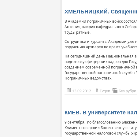
ХМЕЛЬНИЦКИЙ. Священник
В Академии пограничных войск состоя
Антония, клирик кафедрального Собор
труды ратные.
Сотрудники и курсанты Академии уже н
поручению архиерея во время учебног
На сегодняшний день Национальная а
подготовку офицерских кадров для Гос
созданием современной пограничной на
Государственной пограничной службы 
Пограничных ведомствах.
13.09.2012
Evgen
Без рубри
КИЕВ. В университете на
9 сентября, по благословению Блажен
Климент совершил Божественную литу
государственной налоговой службы Укр