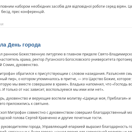
повним набором необхідних засобів для відповідної роботи серед вірян. 
 бесід, прес-конференцій.
ки
ла День города
л раннюю Божественную литургию в главном приделе Свято-Владимирского
астоятель храма, ректор Луганского Богословского университета протоие
 Сомик, духовенство.
итрофан обратился к присутствующим с словом назидания. Разъясняя смы
чный пир», о котором упоминалось в притче, — это Царство Божие, которо
которую мы вместе совершаем в храме». Владыка напомнил, что «Господь в
 И только от нас зависит, воспользуемся мы ими или нет».
рь, духовенство и верующие воспели молитву «Царице моя, Преблагая» и
его приложились к святыне.
оп Митрофан совместно с духовенством совершил благодарственный мол
дской голова Сергей Кравченко и другие почетные гости.
руководителям города, Управляющий епархией выразил благодарность горо
тий, связанных с Днем города, нашел время для совместной молитвы и 