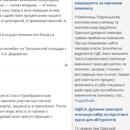
запрошують на навчання
и, — сказал владыка. — И очень
іконопису
л наш город и всех живущих в нем,
м в содействии процветанию нашего
У Кам’янець-Подільському
и культурной, и производственной, и,
іконописному училищі та
іконописному відділенні
Одеської духовної семінарії
 в осуществлении его благих и
триває прийом на навчання.
Про це повідомляє сайти
закладів освіти. Іконописне
л молебен на Театральной площади г.
відділення ОДС імені монахині
 Э.А. Дидоренко.
Таїсії (Серапіонової) пропонує
вивчення таких дисциплін, як
іконопис, мозаїка, стінопис і
реставрація ікон та книг. Умови
для освітнього процесу
включають в себе спеціальні
майстерні для поглибленого
вивчення як іконопису, так…
ения в Спасо-Преображенском
Подробней…
 приняли участие настоятели
 корпус, меценаты и прихожане. После
ОДЕСА. Духовна семінарія
л мэра, власть и горожан с
оголошує набір на підготовчі
здравил всех присутствующих с
курси для абітурієнтів
13 червня при Одеській