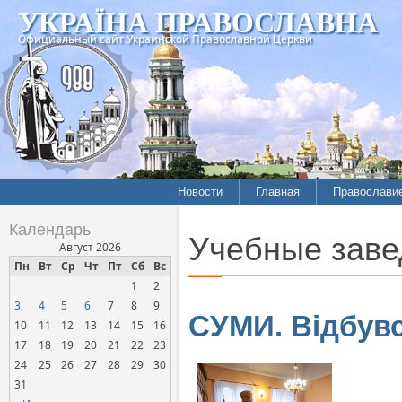
УКРАЇНА ПРАВОСЛАВНА
Официальный сайт Украинской Православной Церкви
Новости
Главная
Православи
Летопись епархий
Богословие
Календарь
Учебные заве
Межконфессиональные
История
Август 2026
отношения
Пн
Вт
Ср
Чт
Пт
Сб
Вс
Митрополит
1
2
Нарушения прав
Хроники
верующих
3
4
5
6
7
8
9
СУМИ. Відбувс
10
11
12
13
14
15
16
Официальная хроника
17
18
19
20
21
22
23
Расколы, ереси, секты
24
25
26
27
28
29
30
СОЦИАЛЬНОЕ
31
СЛУЖЕНИЕ