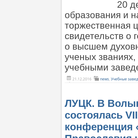
20 д
образования и н
торжественная 
свидетельств о 
о высшем духовн
ученых званиях
учебными завед
21.12.2016
news
,
Учебные заве
ЛУЦК. В Волы
состоялась VI
конференция 