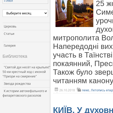
« Июл
25 ж
Церковь и власть
Симе
Церковь и общество
уроч
Церковь и СМИ
Церковь
духо
Статьи
митрополита Во
Напередодні вих
Галерея
участь в Таїнств
Библиотека
покаянний, Пресв
"Святой дух несёт на крыльях!"
Також було зверш
50-км крестный ход с иконой
"Призри на смирение"
читанням канону
Звезда рождества
26.10.2018
news
,
Летопись епа
К истории автокефального и
филаретовского расколов
КИЇВ. У духов