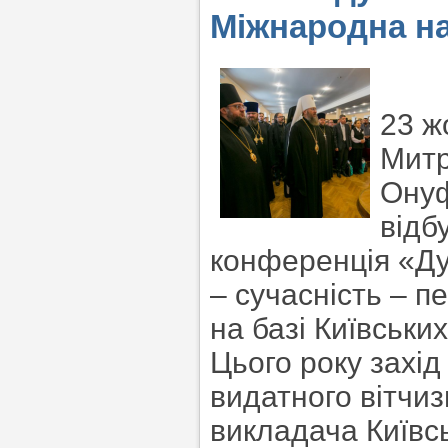
Міжнародна н
23 ж
Митр
Онуф
відб
конференція «Дух
– сучасність – 
на базі Київськи
Цього року захід
видатного вітчиз
викладача Київсь