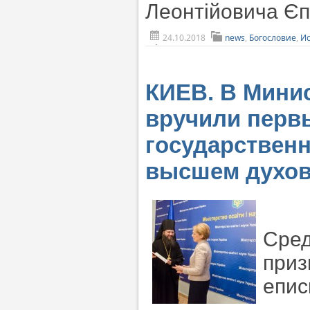
Леонтійовича Є
24.10.2018
news
,
Богословие
,
И
КИЕВ. В Минис
вручили перв
государствен
высшем духов
Сред
приз
епис