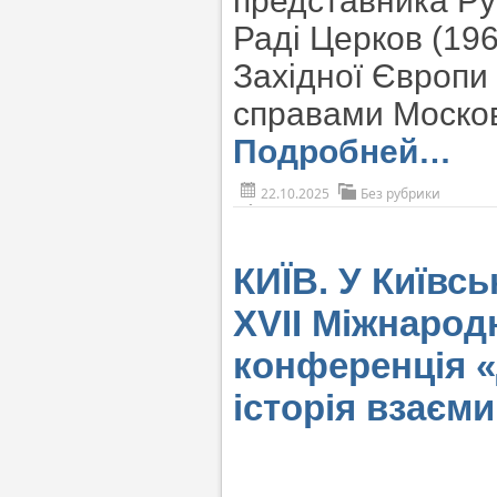
представника Ру
Раді Церков (19
Західної Європи
справами Московс
Подробней…
22.10.2025
Без рубрики
КИЇВ. У Київс
ХVІІ Міжнарод
конференція «
історія взаєми