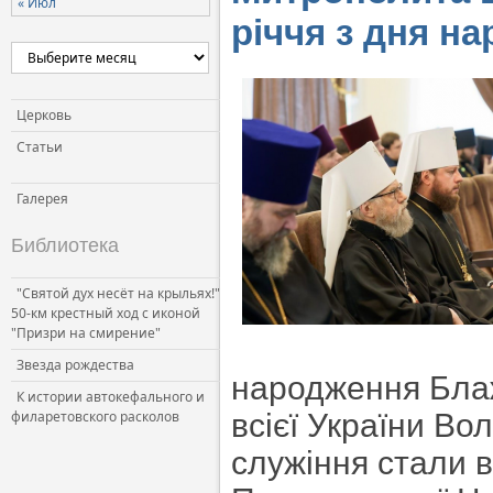
« Июл
річчя з дня н
Церковь
Статьи
Галерея
Библиотека
"Святой дух несёт на крыльях!"
50-км крестный ход с иконой
"Призри на смирение"
Звезда рождества
народження Блаж
К истории автокефального и
филаретовского расколов
всієї України Во
служіння стали 