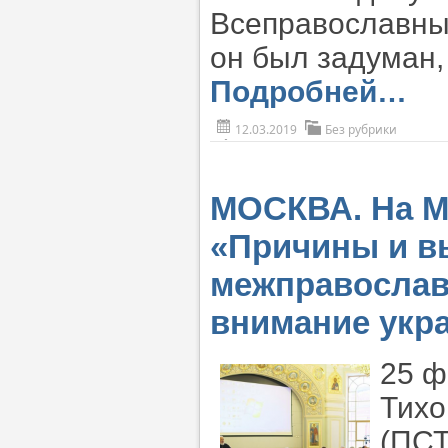
Всеправославный
он был задуман,
Подробней…
12.03.2019
Без рубрики
МОСКВА. На М
«Причины и в
межправослав
внимание укр
25 ф
Тихо
(ПСТ