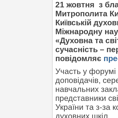
21 жовтня з бл
Митрополита Киї
Київській духовн
Міжнародну нау
«Духовна та сві
сучасність – пе
повідомляє
пре
Участь у форумі
доповідачів, се
навчальних закл
представники св
України та з-за 
духовних шкіл.