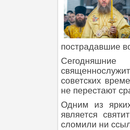
пострадавшие во
Сегодняшни
священнослуж
советских време
не перестают ср
Одним из ярки
является святи
сломили ни ссылк