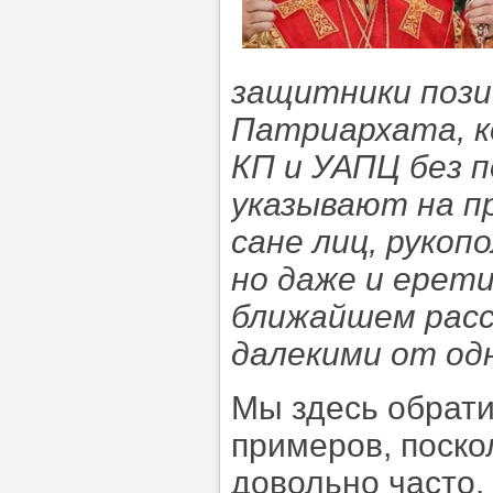
защитники пози
Патриархата, к
КП и УАПЦ без 
указывают на п
сане лиц, рукоп
но даже и ерети
ближайшем рас
далекими от од
Мы здесь обрати
примеров, поско
довольно часто.