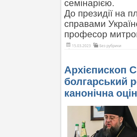
семінарією.
До президії на 
справами Україн
професор митро
15.03.2023
Без рубрики
Архієпископ С
болгарський ро
канонічна оці