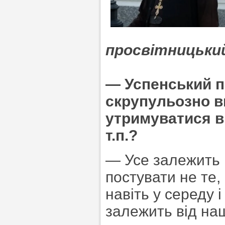
просвітницький
— Успенський п
скрупульозно в
утримуватися ві
т.п.?
— Усе залежить в
постувати не те,
навіть у середу 
залежить від на