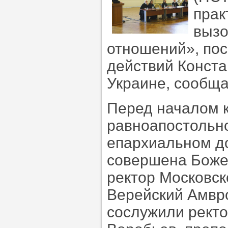
прак
вызо
отношений», по
действий Конста
Украине, сообща
Перед началом 
равноапостольно
епархиальном д
совершена Божес
ректор Московск
Верейский Амвр
сослужили рект