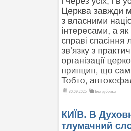
і через усіх, і в 
Церква завжди м
з власними наці
інтересами, а як
справі спасіння 
зв’язку з практи
організації церк
принцип, що сам 
Тобто, автокефал
30.09.2025
Без рубрики
КИЇВ. В Духов
тлумачний сло