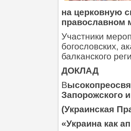
на церковную си
православном 
Участники мероп
богословских, а
балканского рег
ДОКЛАД
В
ысокопреосвя
Запорожского и
(Украинская Пр
«Украина как а