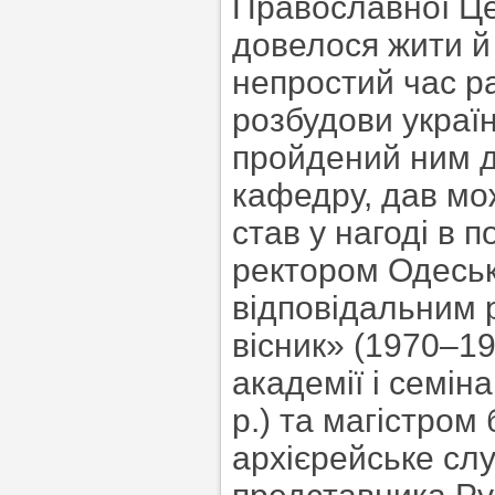
Православної Ц
довелося жити й
непростий час р
розбудови украї
пройдений ним д
кафедру, дав мо
став у нагоді в
ректором Одесько
відповідальним
вісник» (1970–19
академії і семін
р.) та магістром
архієрейське слу