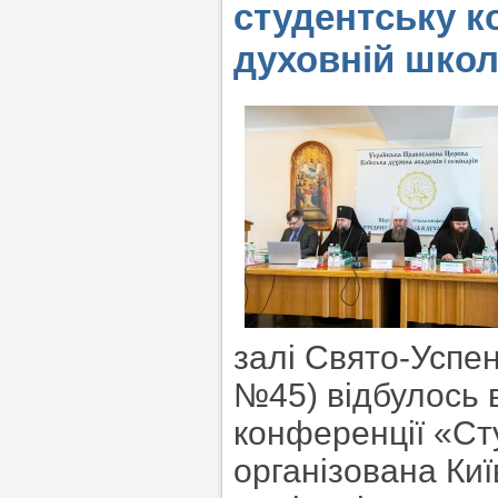
студентську к
духовній школ
залі Свято-Успен
№45) відбулось в
конференції «Сту
організована Ки