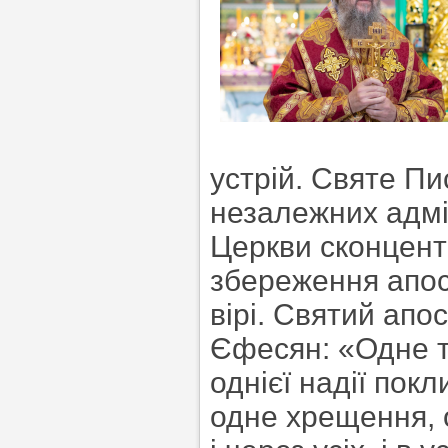
устрій. Святе П
незалежних адмі
Церкви сконцентр
збереження апост
вірі. Святий апо
Єфесян: «Одне ті
однієї надії пок
одне хрещення, о