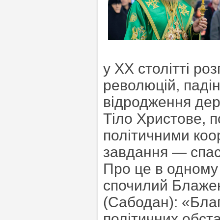
у ХХ столітті ро
революцій, падін
відродження дер
Тіло Христове, 
політичними коо
завдання — спас
Про це в одному 
спочилий Блаже
(Сабодан): «Благ
політичних обста