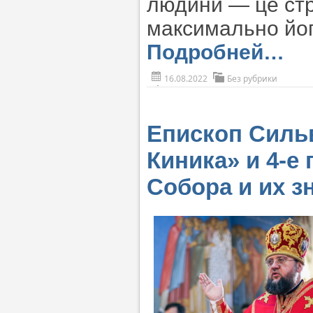
людини — це стр
максимально йог
Подробней…
16.08.2022
Без рубрики
Епископ Сильв
Киника» и 4-е
Собора и их з