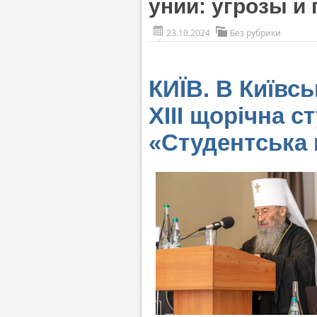
унии: угрозы и
23.10.2024
Без рубрики
КИЇВ. В Київс
ХІІІ щорічна 
«Студентська 