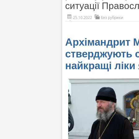
ситуації Правосла
25.10.2022
Без рубрики
Архімандрит М
стверджують св
найкращі ліки 