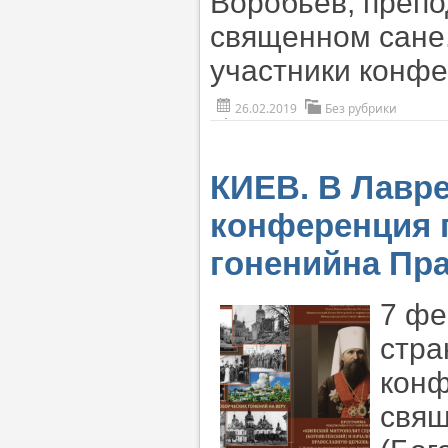
Воробьев, препо
священном сане
участники конф
26.02.2019
Без рубрики
КИЕВ. В Лавр
конференция 
гоненийна Пр
7 фе
стра
конф
свя