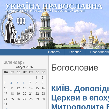
УКРАЇНА ПРАВОСЛАВНА
Официальный сайт Украинской Православной Церкви
Новости
Главная
Православи
Календарь
Богословие
Август 2026
Пн
Вт
Ср
Чт
Пт
Сб
Вс
1
2
3
4
5
6
7
8
9
КИЇВ. Доповід
10
11
12
13
14
15
16
17
18
19
20
21
22
23
Церкви в епох
24
25
26
27
28
29
30
31
Митрополита В