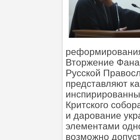
реформирования
Вторжение Фана
Русской Правосл
представляют ка
инспирированны
Критского собора
и дарование укр
элементами одно
возможно допуст