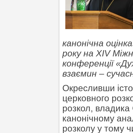
канонічна оцінк
року на ХІV Між
конференції «Ду
взаємин – сучас
Окресливши істор
церковного розк
розкол, владика
канонічному анал
розколу у тому ч