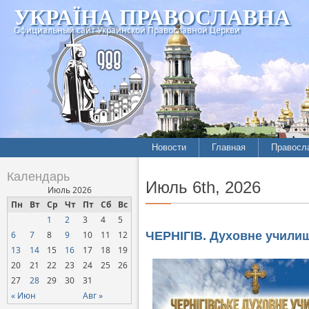
УКРАЇНА ПРАВОСЛАВНА
Официальный сайт Украинской Православной Церкви
Новости
Главная
Правосл
Летопись епархий
Богослов
Календарь
Июль 6th, 2026
Межконфессиональные
История
Июль 2026
отношения
Пн
Вт
Ср
Чт
Пт
Сб
Вс
Митропо
1
2
3
4
5
Нарушения прав
Хроники
верующих
6
7
8
9
10
11
12
ЧЕРНІГІВ. Духовне училищ
13
14
15
16
17
18
19
Официальная хроника
20
21
22
23
24
25
26
Расколы, ереси, секты
27
28
29
30
31
СОЦИАЛЬНОЕ
« Июн
Авг »
СЛУЖЕНИЕ