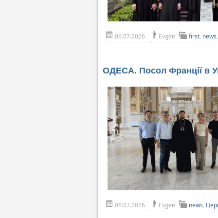
06.07.2026
Evgen
first
,
news
ОДЕСА. Посол Франції в 
06.07.2026
Evgen
news
,
Цер