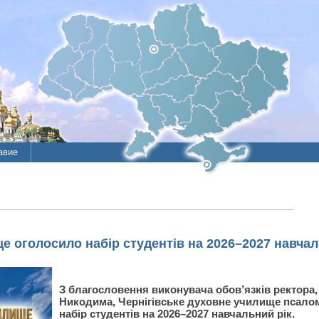
авие
ие
литы
е оголосило набір студентів на 2026–2027 навчал
З благословення виконувача обов’язків ректора
Никодима, Чернігівське духовне училище псало
набір студентів на 2026–2027 навчальний рік.