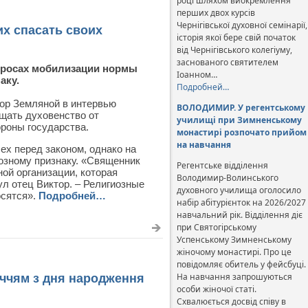
році шляхом виокремлення
перших двох курсів
Чернігівської духовної семінарії,
х спасать своих
історія якої бере свій початок
від Чернігівського колегіуму,
заснованого святителем
опросах мобилизации нормы
Іоанном…
аку.
Подробней…
ор Земляной в интервью
ВОЛОДИМИР. У регентському
щать духовенство от
училищі при Зимненському
роны государства.
монастирі розпочато прийом
на навчання
ех перед законом, однако на
озному признаку. «Священник
Регентське відділення
ной организации, которая
Володимир-Волинського
ул отец Виктор. – Религиозные
духовного училища оголосило
осятся».
Подробней…
набір абітурієнток на 2026/2027
навчальний рік. Відділення діє
при Святогірському
Успенському Зимненському
жіночому монастирі. Про це
повідомляє обитель у фейсбуці.
На навчання запрошуються
іччям з дня народження
особи жіночої статі.
Схвалюється досвід співу в