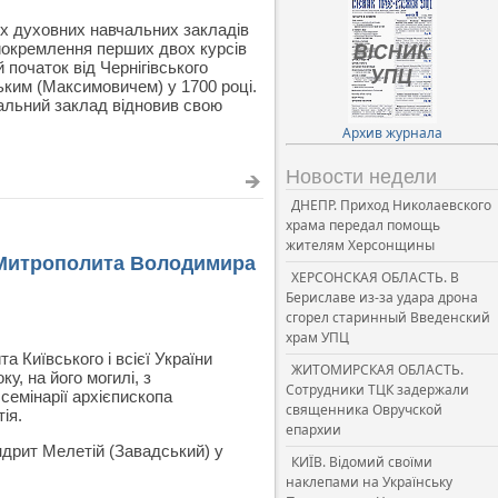
их духовних навчальних закладів
иокремлення перших двох курсів
ій початок від Чернігівського
ьким (Максимовичем) у 1700 році.
альний заклад відновив свою
Архив журнала
Новости недели
ДНЕПР. Приход Николаевского
храма передал помощь
жителям Херсонщины
о Митрополита Володимира
ХЕРСОНСКАЯ ОБЛАСТЬ. В
Бериславе из-за удара дрона
сгорел старинный Введенский
храм УПЦ
 Київського і всієї України
ЖИТОМИРСКАЯ ОБЛАСТЬ.
у, на його могилі, з
Сотрудники ТЦК задержали
 семінарії архієпископа
священника Овручской
ія.
епархии
дрит Мелетій (Завадський) у
КИЇВ. Відомий своїми
наклепами на Українську