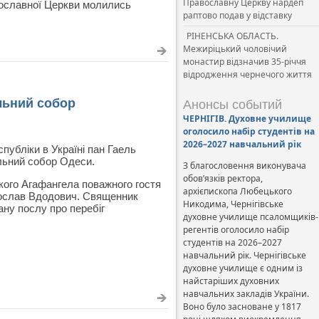
Православну Церкву нардеп
вославної Церкви молились
раптово подав у відставку
РІНЕНСЬКА ОБЛАСТЬ.
Межиріцький чоловічий
монастир відзначив 35-річчя
відродження чернечого життя
льний собор
Анонсы событий
ЧЕРНІГІВ. Духовне училище
оголосило набір студентів на
2026–2027 навчальний рік
убліки в Україні пан Гаель
льний собор Одеси.
З благословення виконувача
обов’язків ректора,
кого Агафангела поважного гостя
архієпископа Любецького
рослав Вдодович. Священник
Никодима, Чернігівське
ану послу про перебіг
духовне училище псаломщиків-
регентів оголосило набір
студентів на 2026–2027
навчальний рік. Чернігівське
духовне училище є одним із
найстаріших духовних
навчальних закладів України.
Воно було засноване у 1817