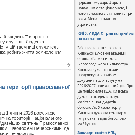
церковному хорі. Форма
навчання є стаціонарною, і
його тривалість становить три
роки. Мова навчання —
українська.
КИЇВ. У КДАіС триває прийом
й вводить її в простір
на навчання
 у служінні. Людська
іх; у цій таємниці служитель
З благословення ректора
 яка робить життя осмисленим і
Київської духовної академії і
семінарії архієпископа
Білогородського Сильвестра
Київські духовні школи
продовжують прийом
документів для вступу на
2026/2027 навчальний рік. Про
на території православної
це повідомляє КДА. Київська
духовна академія готує
магістрів і кандидатів
богослов’я. У свою чергу,
ід 1 липня 2026 року, якою
Київська духовна семінарія
н» на території Національного
готує бакалаврів богослов’я і
айдавніших святинь Православної
майбутніх
нієм і Феодосієм Печерськими, де
Заклади освіти УПЦ
иєво-Печерських.