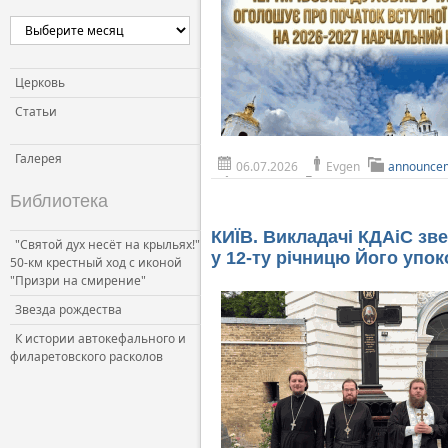
Церковь и власть
Церковь и общество
Церковь и СМИ
Церковь
Статьи
Галерея
06.07.2026
Evgen
announce
Библиотека
КИЇВ. Викладачі КДАіС зв
"Святой дух несёт на крыльях!"
у 12-ту річницю Його упо
50-км крестный ход с иконой
"Призри на смирение"
Звезда рождества
К истории автокефального и
филаретовского расколов