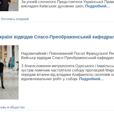
За упокій спочилого Предстоятеля Української Пра
викладачі Київських духовних шкіл.
Подробней…
,
Летопись епархий
Україні відвідав Спасо-Преображенський кафедра
Надзвичайний і Повноважний Посол Французької Респ
Вейсьєр відвідав Спасо-Преображенський кафедра
З благословення митрополита Одеського і Ізмаїльсь
зустрів помічник настоятеля собору протоієрей Ми
передав вітання від владики Агафангела і розповів п
відновлювальних робіт у соборі.
Подробней…
ковь и общество