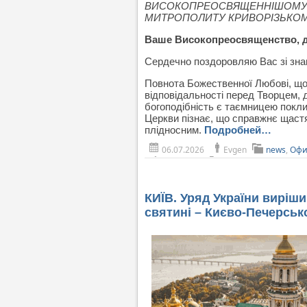
ВИСОКОПРЕОСВЯЩЕННІШОМУ
МИТРОПОЛИТУ КРИВОРІЗЬКОМ
Ваше Високопреосвященство, 
Сердечно поздоровляю Вас зі зна
Повнота Божественної Любові, що 
відповідальності перед Творцем, 
богоподібність є таємницею поклик
Церкви пізнає, що справжнє щастя
плідносним.
Подробней…
06.07.2026
Evgen
news
,
Офи
КИЇВ. Уряд України виріш
святині – Києво-Печерськ