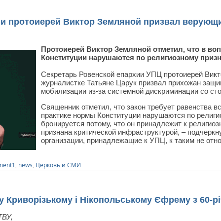
и протоиерей Виктор Земляной призвал верующи
Протоиерей Виктор Земляной отметил, что в в
Конституции нарушаются по религиозному призн
Секретарь Ровенской епархии УПЦ протоиерей Викт
журналистке Татьяне Царук призвал прихожан защи
мобилизации из-за системной дискриминации со сто
Священник отметил, что закон требует равенства вс
практике нормы Конституции нарушаются по религи
бронируется потому, что он принадлежит к религиоз
признана критической инфраструктурой, – подчеркн
организации, принадлежащие к УПЦ, к таким не отн
ment1
,
news
,
Церковь и СМИ
у Криворізькому і Нікопольському Єфрему з 60-р
ВУ,