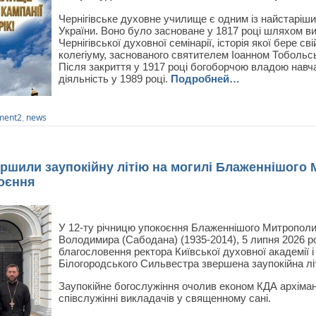
Чернігівське духовне училище є одним із найстаріш
України. Воно було засноване у 1817 році шляхом в
Чернігівської духовної семінарії, історія якої бере св
колегіуму, заснованого святителем Іоанном Тобольс
Після закриття у 1917 році богоборчою владою навч
діяльність у 1989 році.
Подробней…
ment2
,
news
ершили заупокійну літію на могилі Блаженнішог
коєння
У 12-ту річницю упокоєння Блаженнішого Митрополита
Володимира (Сабодана) (1935-2014), 5 липня 2026 рок
благословення ректора Київської духовної академії і
Білогородського Сильвестра звершена заупокійна літ
Заупокійне богослужіння очолив економ КДА архіман
співслужінні викладачів у священному сані.