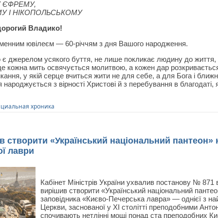
 ЄФРЕМУ,
У І НІКОПОЛЬСЬКОМУ
дорогий Владико!
менним ювілеєм — 60-річчям з дня Вашого народження.
є джерелом усякого буття, не лише покликає людину до життя, а 
де кожна мить освячується молитвою, а кожен дар розкривається
ання, у якій серце вчиться жити не для себе, а для Бога і ближн
 народжується з вірності Христові й з перебування в благодаті,
циальная хроника
ив створити «Український національний пантеон» 
ої лаври
Кабінет Міністрів України ухвалив постанову № 871 в
вирішив створити «Український національний пантео
заповідника «Києво-Печерська лавра» — однієї з н
Церкви, заснованої у XI столітті преподобними Анто
спочивають нетлінні мощі понад ста преподобних К