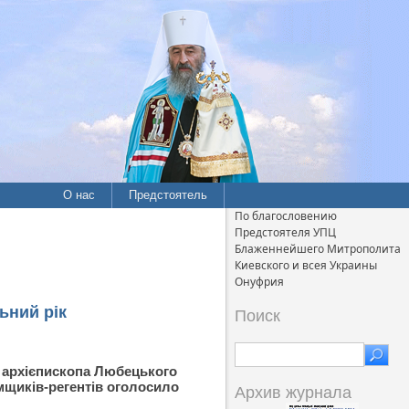
О нас
Предстоятель
По благословению
Предстоятеля УПЦ
Блаженнейшего Митрополита
Киевского и всея Украины
Онуфрия
ьний рік
Поиск
, архієпископа Любецького
мщиків-регентів оголосило
Архив журнала