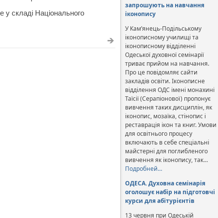
запрошують на навчання
е у складі Національного
іконопису
У Кам’янець-Подільському
іконописному училищі та
іконописному відділенні
Одеської духовної семінарії
триває прийом на навчання.
Про це повідомляє сайти
закладів освіти. Іконописне
відділення ОДС імені монахині
Таїсії (Серапіонової) пропонує
вивчення таких дисциплін, як
іконопис, мозаїка, стінопис і
реставрація ікон та книг. Умови
для освітнього процесу
включають в себе спеціальні
майстерні для поглибленого
вивчення як іконопису, так…
Подробней…
ОДЕСА. Духовна семінарія
оголошує набір на підготовчі
курси для абітурієнтів
13 червня при Одеській