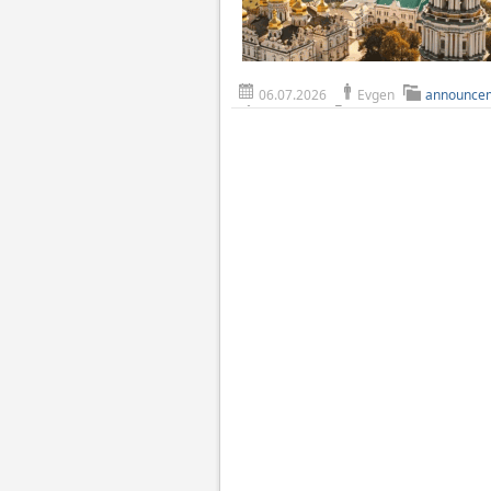
06.07.2026
Evgen
announce