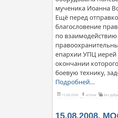
мученика Иоанна В
Ещё перед отправк
благословение пра
по взаимодействию
правоохранительны
епархии УПЦ иерей 
окончании которого
боевую технику, за
Подробней…
15.08.2008
archive
Без рубр
15.08.2008. М