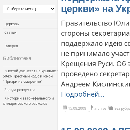
церкви» на Ук
Правительство Юли
Церковь
стороны секретариат
Статьи
поддержало идею со
Галерея
не принимало участ
Библиотека
Крещения Руси. Об 
"Святой дух несёт на крыльях!"
проведено секретар
50-км крестный ход с иконой
"Призри на смирение"
Андреем Кислински
Звезда рождества
Подробней…
К истории автокефального и
филаретовского расколов
15.08.2008
archive
Без рубр