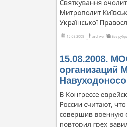
Святкування очоли
Митрополит Київськи
Української Правос
15.08.2008
archive
Без рубр
15.08.2008. М
организаций 
Навуходонос
В Конгрессе еврейс
России считают, чт
совершив военную 
повторил грех вави