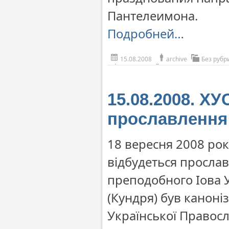
Пантелеимона.
Подробней…
15.08.2008
archive
Без рубр
15.08.2008. ХУ
прославлення 
18 вересня 2008 рок
відбудеться прослав
преподобного Іова 
(Кундря) був канон
Української Правосл