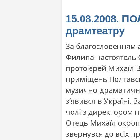
15.08.2008. П
драмтеатру
За благословенням 
Филипа настоятель 
протоієрей Михаїл 
приміщень Полтавсь
музично-драматичног
з’явився в Україні.
чолі з директором 
Отець Михаїл окроп
звернувся до всіх п