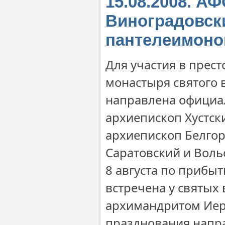
15.08.2008. А
Виноградовск
пантелеимоно
Для участия в прес
монастыря святого
направлена официал
архиепископ Хустск
архиепископ Белгор
Саратовский и Воль
8 августа по прибы
встречена у святых 
архимандритом Иер
празднования напра