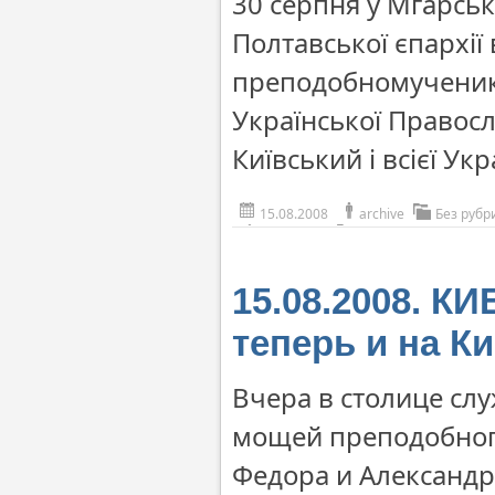
30 серпня у Мгарсь
Полтавської єпархії
преподобномученикі
Української Правос
Київський і всієї У
15.08.2008
archive
Без рубр
15.08.2008. К
теперь и на К
Вчера в столице сл
мощей преподобног
Федора и Александр