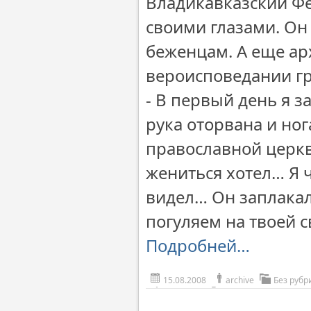
Владикавказский Фе
своими глазами. Он
беженцам. А еще ар
вероисповедании г
- В первый день я з
рука оторвана и ног
православной церкв
жениться хотел… Я 
видел… Он заплакал
погуляем на твоей с
Подробней…
15.08.2008
archive
Без рубр