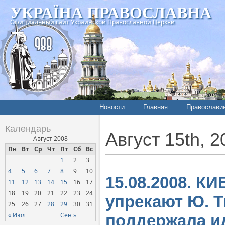
УКРАЇНА ПРАВОСЛАВНА
Официальный сайт Украинской Православной Церкви
Новости
Главная
Православи
Календарь
Август 15th, 2
Август 2008
Пн
Вт
Ср
Чт
Пт
Сб
Вс
1
2
3
4
5
6
7
8
9
10
15.08.2008. К
11
12
13
14
15
16
17
18
19
20
21
22
23
24
упрекают Ю. Т
25
26
27
28
29
30
31
« Июл
Сен »
поддержала и