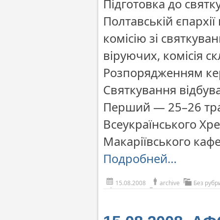
Підготовка до святк
Полтавській єпархії 
комісію зі святкува
віруючих, комісія с
Розпорядженням ке
Святкування відбува
Перший — 25–26 тра
Всеукраїнського Хре
Макаріївського каф
Подробней…
15.08.2008
archive
Без рубр