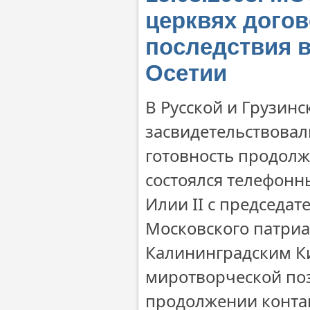
церквях дого
последствия 
Осетии
В Русской и Грузин
засвидетельствова
готовность продолжа
состоялся телефонн
Илии II с председа
Московского патри
Калининградским К
миротворческой поз
продолжении контак