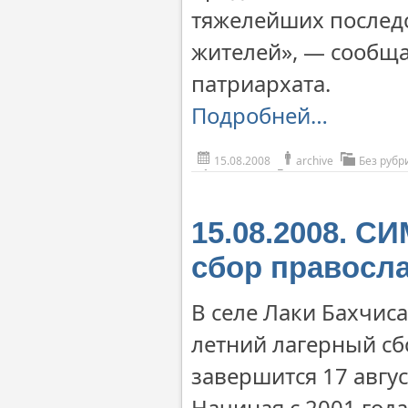
тяжелейших послед
жителей», — сообщ
патриархата.
Подробней…
15.08.2008
archive
Без рубр
15.08.2008. 
сбор правосл
В селе Лаки Бахчис
летний лагерный с
завершится 17 авгус
Начиная с 2001 год