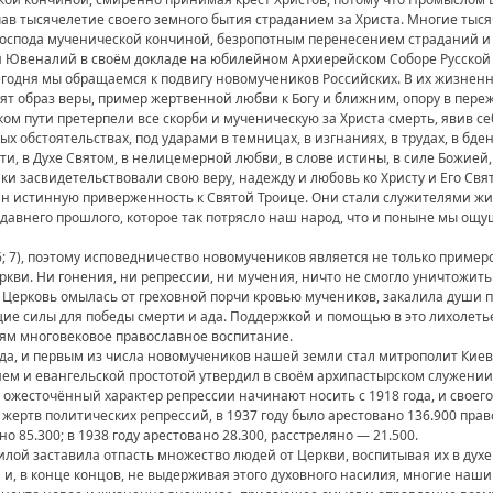
чав тысячелетие своего земного бытия страданием за Христа. Многие тыс
спода мученической кончиной, безропотным перенесением страданий и л
 Ювеналий в своём докладе на юбилейном Архиерейском Соборе Русской
егодня мы обращаемся к подвигу новомучеников Российских. В их жизнен
ят образ веры, пример жертвенной любви к Богу и ближним, опору в пер
ом пути претерпели все скорби и мученическую за Христа смерть, явив се
ых обстоятельствах, под ударами в темницах, в изгнаниях, в трудах, в бдени
ти, в Духе Святом, в нелицемерной любви, в слове истины, в силе Божией
еники засвидетельствовали свою веру, надежду и любовь ко Христу и Его Св
н истинную приверженность к Святой Троице. Они стали служителями ж
давнего прошлого, которое так потрясло наш народ, что и поныне мы ощ
 6; 7), поэтому исповедничество новомучеников является не только примеро
ви. Ни гонения, ни репрессии, ни мучения, ничто не смогло уничтожить 
, Церковь омылась от греховной порчи кровью мучеников, закалила души 
е силы для победы смерти и ада. Поддержкой и помощью в это лихолетье
дям многовековое православное воспитание.
ода, и первым из числа новомучеников нашей земли стал митрополит Кие
ием и евангельской простотой утвердил в своём архипастырском служени
жесточённый характер репрессии начинают носить с 1918 года, и своего 
ертв политических репрессий, в 1937 году было арестовано 136.900 пра
 85.300; в 1938 году арестовано 28.300, расстреляно — 21.500.
илой заставила отпасть множество людей от Церкви, воспитывая их в духе
 и, в конце концов, не выдерживая этого духовного насилия, многие наш