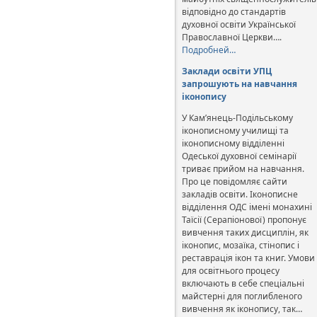
відповідно до стандартів
духовної освіти Української
Православної Церкви….
Подробней…
Заклади освіти УПЦ
запрошують на навчання
іконопису
У Кам’янець-Подільському
іконописному училищі та
іконописному відділенні
Одеської духовної семінарії
триває прийом на навчання.
Про це повідомляє сайти
закладів освіти. Іконописне
відділення ОДС імені монахині
Таїсії (Серапіонової) пропонує
вивчення таких дисциплін, як
іконопис, мозаїка, стінопис і
реставрація ікон та книг. Умови
для освітнього процесу
включають в себе спеціальні
майстерні для поглибленого
вивчення як іконопису, так…