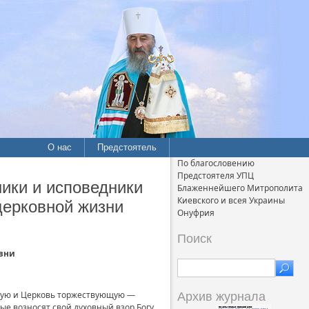
О нас
Предстоятель
По благословению
Предстоятеля УПЦ
ики и исповедники
Блаженнейшего Митрополита
Киевского и всея Украины
церковной жизни
Онуфрия
Поиск
изни
ную и Церковь торжествующую —
Архив журнала
ые возносят свой духовный взор Богу