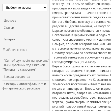
за живущих на земле собратьев, которы
приобщиться их освящению. Несомненн
смерть праведника — начало его вечно
причисляет скончавшихся подвижников 
Церковь
Бог есть Любовь, поэтому и в основе 
радости в Царстве Божием, не могут п
Статьи
Церкви постоянно обращаются к предс
Поклонение в Церкви жизни и подвига
Галерея
сохранила сведения о жизни и деяниях
Памфил, епископ Кесарийский (268-340
материалы мученических актов, перед
Библиотека
Поэтому первыми по времени своего пр
терновый венец есть восхождение ради
"Святой дух несёт на крыльях!"
Господа умираем» (Рим.14; 8).
50-км крестный ход с иконой
Вера в богоугодность и спасительнос
"Призри на смирение"
Евхаристии. «Замечайте дни, — писал 
возможность праздновать их память». Н
Звезда рождества
специальное определение Карфагенског
К истории автокефального и
Экклессиаст восклицал: «Ничего нет н
филаретовского расколов
но уже в наше время. Вновь, как в дре
патриарх Тихон, взирая на испытания,
пострадать за дело Христово, призыва
жертва, нужна смерть невинных овец с
русский православный народ претерпел
Церкви прославили Господа мученичес