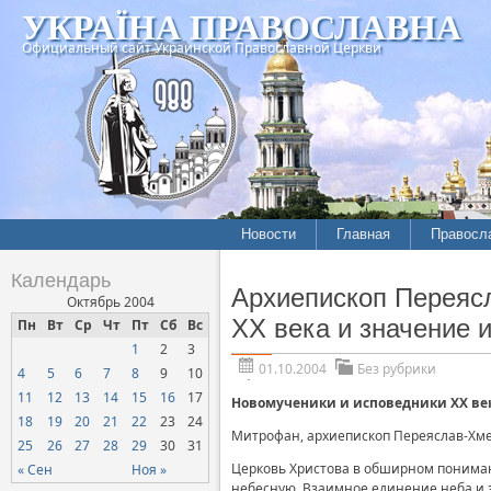
УКРАЇНА ПРАВОСЛАВНА
Официальный сайт Украинской Православной Церкви
Новости
Главная
Правосл
Календарь
Архиепископ Переяс
Октябрь 2004
ХХ века и значение 
Пн
Вт
Ср
Чт
Пт
Сб
Вс
1
2
3
01.10.2004
Без рубрики
4
5
6
7
8
9
10
11
12
13
14
15
16
17
Новомученики и исповедники ХХ ве
18
19
20
21
22
23
24
Митрофан, архиепископ Переяслав-Хм
25
26
27
28
29
30
31
Церковь Христова в обширном понима
« Сен
Ноя »
небесную. Взаимное единение неба и з