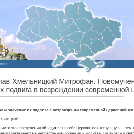
авие
лав-Хмельницкий Митрофан. Новомучен
их подвига в возрождении современной 
ка и значение их подвига в возрождении современной церковной ж
ельницкий
нии этого определения объединяет в себе Церковь воинствующую — зем
емли заключается в непрестанном общении и молитве, где ангелы и свят