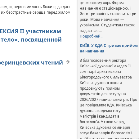
церковному хорі. Форма
ом, и, веря в милость Божию, да даст
навчання є стаціонарною, і
 их бесстрастные сердца перед жалом
його тривалість становить три
роки. Мова навчання —
українська. Студенткам також
ЕКСИЯ II участникам
надається…
Подробней…
 тело», посвященной
КИЇВ. У КДАіС триває прийом
на навчання
З благословення ректора
веринцевских чтений
Київської духовної академії і
семінарії архієпископа
Білогородського Сильвестра
Київські духовні школи
продовжують прийом
документів для вступу на
2026/2027 навчальний рік. Про
це повідомляє КДА. Київська
духовна академія готує
магістрів і кандидатів
богослов’я. У свою чергу,
Київська духовна семінарія
готує бакалаврів богослов’я і
майбутніх священнослужителів