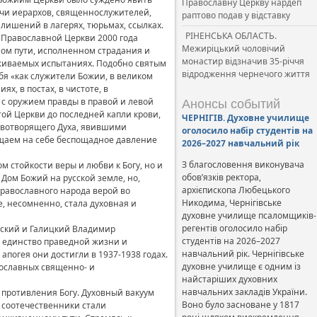
Православну Церкву нардеп
ячи иерархов, священнослужителей,
раптово подав у відставку
ишений в лагерях, тюрьмах, ссылках.
РІНЕНСЬКА ОБЛАСТЬ.
 Православной Церкви 2000 года
Межиріцький чоловічий
ном пути, исполненном страдания и
монастир відзначив 35-річчя
еживаемых испытаниях. Подобно святым
відродження чернечого життя
бя «как служители Божии, в великом
ях, в постах, в чистоте, в
, с оружием правды в правой и левой
Анонсы событий
ятой Церкви до последней капли крови,
ЧЕРНІГІВ. Духовне училище
ивотворящего Духа, явившими
оголосило набір студентів на
ущаем на себе беспощадное давление
2026–2027 навчальний рік
З благословення виконувача
м стойкости веры и любви к Богу, но и
обов’язків ректора,
Дом Божий на русской земле, но,
архієпископа Любецького
православного народа верой во
Никодима, Чернігівське
, несомненно, стала духовная и
духовне училище псаломщиків-
регентів оголосило набір
вский и Галицкий Владимир
студентів на 2026–2027
и единство праведной жизни и
навчальний рік. Чернігівське
апогея они достигли в 1937-1938 годах.
духовне училище є одним із
вославных священно- и
найстаріших духовних
навчальних закладів України.
 противления Богу. Духовный вакуум
Воно було засноване у 1817
и соотечественники стали