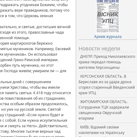
я подражать угодникам Божиим, чтобы
ражать вере праведников, потому что
я в том, что Церковь земная
овательно, и святые, достигшие вечной
сходя из этого, православные чада
Архив журнала
твенной помощи.
стория мартирологов бережно
Новости недели
памятью мучеников. Например, Евсевий
их мучеников». Он использовал
ДНЕПР. Приход Николаевского
ждений Греко-Римской империи.
храма передал помощь
орбен путь мученика, но этот
жителям Херсонщины
ля Господа живём; умираем ли — для
ХЕРСОНСКАЯ ОБЛАСТЬ. В
нальных дней с совершением
Бериславе из-за удара дрона
дники Христовы, чтобы мы имели
сгорел старинный Введенский
я память святых. К 418 году относится
храм УПЦ
в повествования об их страданиях.
ЖИТОМИРСКАЯ ОБЛАСТЬ.
анства особым образом продолжилось,
Сотрудники ТЦК задержали
 но уже на русской земле. Святой
священника Овручской
шу страданий: «Если нужно будет и
епархии
е с собой. Если нужна искупительная
и и смерть за Него». Действительно,
КИЇВ. Відомий своїми
стову. Многие тысячи верных чад
наклепами на Українську
 Божиим Церкви было суждено явить