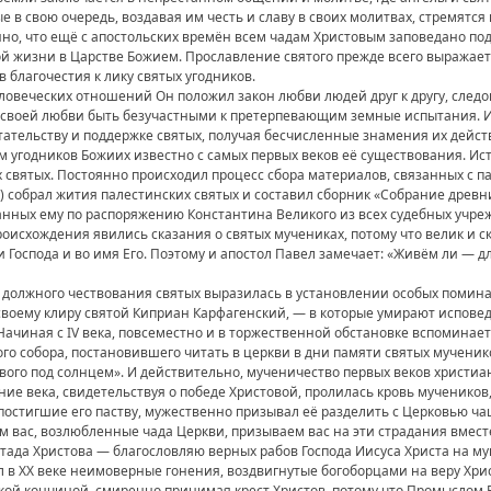
е в свою очередь, воздавая им честь и славу в своих молитвах, стремятс
о, что ещё с апостольских времён всем чадам Христовым заповедано под
й жизни в Царстве Божием. Прославление святого прежде всего выражаетс
благочестия к лику святых угодников.
человеческих отношений Он положил закон любви людей друг к другу, след
о своей любви быть безучастными к претерпевающим земные испытания. И
тательству и поддержке святых, получая бесчисленные знамения их дейс
м угодников Божиих известно с самых первых веков её существования. И
 святых. Постоянно происходил процесс сбора материалов, связанных с 
) собрал жития палестинских святых и составил сборник «Собрание древн
анных ему по распоряжению Константина Великого из всех судебных учре
оисхождения явились сказания о святых мучениках, потому что велик и ск
 Господа и во имя Его. Поэтому и апостол Павел замечает: «Живём ли — д
ть должного чествования святых выразилась в установлении особых поми
своему клиру святой Киприан Карфагенский, — в которые умирают испове
ачиная с ІV века, повсеместно и в торжественной обстановке вспоминаетс
о собора, постановившего читать в церкви в дни памяти святых мученико
ового под солнцем». И действительно, мученичество первых веков христи
вние века, свидетельствуя о победе Христовой, пролилась кровь мучеников,
 постигшие его паству, мужественно призывал её разделить с Церковью ча
ем вас, возлюбленные чада Церкви, призываем вас на эти страдания вмест
тада Христова — благословляю верных рабов Господа Иисуса Христа на мук
 в XX веке неимоверные гонения, воздвигнутые богоборцами на веру Хри
кой кончиной, смиренно принимая крест Христов, потому что Промыслом