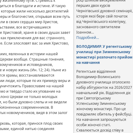
році шляхом виокремлення
 жизненному пути. Стремясь к
перших двох курсів
иться в благодати и истине. И такую
Чернігівської духовної семінарії,
 которые жили несколько десятилетий
історія якої бере свій початок
еры и благочестия, открывая всем путь
від Чернігівського колегіуму,
ли в своих сердцах мир Христов,
заснованого святителем
ьствами, все встречавшиеся
Іоанном…
 Христовой, храня в своих душах завет
Подробней…
 как приключения для вас странного,
е. Если злословят вас за имя Христово,
ВОЛОДИМИР. У регентському
училищі при Зимненському
жиих, явленных в истории нашей
монастирі розпочато прийом
й Церкви вообще. Страшные гонения,
на навчання
вомучеников и исповедников,
 и новую жизнь (Ин. 12; 24). Ныне из
Регентське відділення
тся храмы, восстанавливаются
Володимир-Волинського
ми люди, которые по их примеру веры и
духовного училища оголосило
ог уничтожить Православие на нашей
набір абітурієнток на 2026/2027
мо и твёрдо стало их упование на
навчальний рік. Відділення діє
 лоно Церкви не только молодых
при Святогірському
и, но были духовно слепы и не видели
Успенському Зимненському
обоязненных современников. В
жіночому монастирі. Про це
тых новомучеников, видя в этом залог
повідомляє обитель у фейсбуці.
На навчання запрошуються
ковь, которая, принося плод своих
особи жіночої статі.
овыми, единой нитью соединяя
Схвалюється досвід співу в