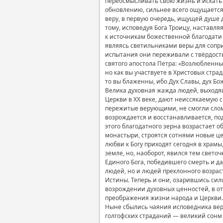
переосмысливать свою жизнь и искать
обновлению, сильнее всего ощущается 
веру, в первую очередь, ищущей душе
тому, исповедуя Бога Троицу, наставл
к источникам божественной благодати 
являясь светильниками веры для сопр
испытания они переживали с твёрдость
святого апостола Петра: «Возлюбленны
но как вы участвуете в Христовых страд
то вы блаженны, ибо Дух Славы, дух Бож
Велика духовная жажда людей, выходя
Церкви в XX веке, дают неиссякаемую 
пережитые верующими, не смогли слом
возрождается и восстанавливается, под
этого благодатного зерна возрастает 
монастыри, строятся сотнями новые це
любви к Богу приходят сегодня в храм
земле, но, наоборот, явился тем свето
Единого Бога, победившего смерть и д
людей, но и людей преклонного возраст
Истины. Теперь и они, озарившись сило
возрождении духовных ценностей, в от
преображения жизни народа и Церкви.
Ныне сбылись чаяния исповедника веры
голгофских страданий — великий сонм