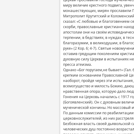
миру величие крестного подвига, увен
монашествующих, мирян прославили Го
Митрополит Крутитский и Коломенский
сказал: «С любовью и благоговением с
скорби, православные христиане наход
апостолам они на своём исповедническ
терпении, в бедствиях, в нуждах, в тесн
благоразумии, в великодушии, в благос
руке» (2 Кор. 6; 4-7). Святые новомуч
оставив грядущим поколениям христиа
духовную силу Церкви в испытаниях не
пресса атеизма.
Однако «Бог поругаем,не бывает» (Гал.
крепким основанием Православной Церк
наоборот, пройдя через эти испытания
всемогущество и милость Божию, дающи
нравственная опора, которую дало лю
Гонения на Церковь начались с 1917 г
(Богоявленский). Он с духовным велич
мученической кончины. Но массовый и о
По данным комиссии по реабилитации ж
церковнослужителей, из них расстреляно
Безбожная власть своей дьявольской с
человеческих душ постоянно возрастал