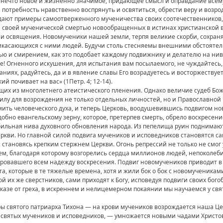
 нечто новое и жизненно значимое, придающее смысл и оправдание всему
потребность нравственно воспрянуть и освятиться, обрести веру и возрод
 дают примеры самоотверженного мученичества своих соотечественников,
яя своей мученической смертью новообращенных в истинах христианской в
и освящения. Новомученики нашей земли, терпя великие скорби, сохраня
икасающихся с ними людей. Будучи столь стесняемы внешними обстоятел
ю и смирением, как это подобает каждому подвижнику и делателю на ниве
е! Огненного искушения, для испытания вам посылаемого, не чуждайтесь,
аниях, радуйтесь, да и в явление славы Его возрадуетесь и восторжествует
ий почивает на вас» (1Петр. 4; 12-14).
щих из многолетнего атеистического пленения. Однако величие судеб Бо
силу для возрождения не только отдельных личностей, но и Православно
ить человеческого духа, и теперь Церковь, воодушевившись подвигом но
обно евангельскому зерну, которое, претерпев смерть, обрело воскресение
обильная нива духовного обновления народа. Из пепелища руин поднимаю
ркви. Но главной силой подвига мучеников и исповедников становятся са
ы, становясь крепким стержнем Церкви. Огонь репрессий не только не см
чем, благодаря которому возгорелись сердца миллионов людей, непоколеби
аровавшего всем надежду воскресения. Подвиг новомучеников приводит в
а, которые в те тяжелые времена, хотя и жили бок о бок с новомученикам
й их же сверстников, сами приходят к Богу, исповедуя подвиги своих бог
казе от греха, в искреннем и нелицемерном покаянии мы научаемся у свя
 святого патриарха Тихона — на крови мучеников возрождается наша Цер
 святых мучеников и исповедников, — умножается новыми чадами Христ