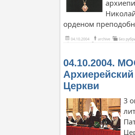
архиепи
Николай
орденом преподобно
04.10.2004
archive
Без рубр
04.10.2004. М
Архиерейский
Церкви
3 
ли
Пат
Це