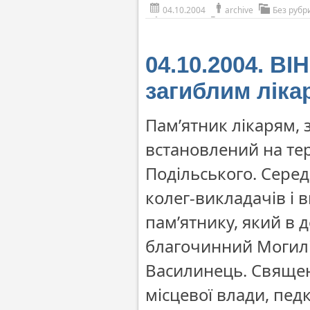
04.10.2004
archive
Без рубр
04.10.2004. В
загиблим ліка
Пам’ятник лікарям, 
встановлений на те
Подільського. Серед
колег-викладачів і 
пам’ятнику, який в 
благочинний Могилі
Василинець. Священ
місцевої влади, пед