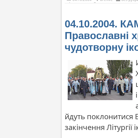
04.10.2004. 
Православні х
чудотворну ік
йдуть поклонитися Б
закінчення Літургії 