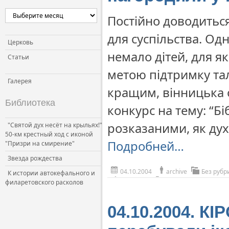
Постійно доводиться
для суспільства. Од
Церковь
немало дітей, для як
Статьи
метою підтримку тал
Галерея
кращим, вінницька 
Библиотека
конкурс на тему: “Бі
розказаними, як дух
"Святой дух несёт на крыльях!"
50-км крестный ход с иконой
Подробней…
"Призри на смирение"
Звезда рождества
04.10.2004
archive
Без рубр
К истории автокефального и
филаретовского расколов
04.10.2004. КІ