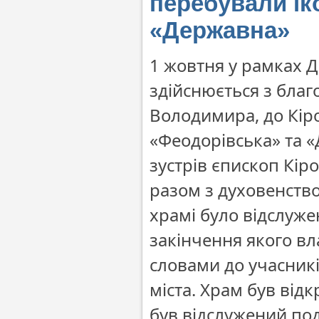
перебували ік
«Державна»
1 жовтня у рамках Д
здійснюється з бла
Володимира, до Кір
«Феодорівська» та «
зустрів єпископ Кі
разом з духовенств
храмі було відслуже
закінчення якого в
словами до учасникі
міста. Храм був від
був відслужений по