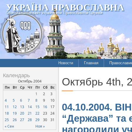
УКРАЇНА ПРАВОСЛАВНА
Официальный сайт Украинской Православной Церкви
Новости
Главная
Православи
Календарь
Октябрь 4th, 
Октябрь 2004
Пн
Вт
Ср
Чт
Пт
Сб
Вс
1
2
3
4
5
6
7
8
9
10
04.10.2004. В
11
12
13
14
15
16
17
18
19
20
21
22
23
24
“Держава” та 
25
26
27
28
29
30
31
« Сен
Ноя »
нагородили уч