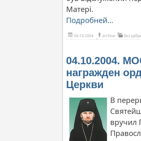
Матері.
Подробней…
04.10.2004
archive
Без рубр
04.10.2004. М
награжден ор
Церкви
В перер
Святейш
вручил 
Правосл