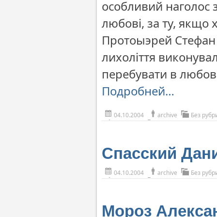
особливий наголос з
любові, за ту, якщо 
Протоыэрей Стефан з
лихоліття виконувал
перебувати в любові
Подробней…
04.10.2004
archive
Без рубр
Спасский Дан
04.10.2004
archive
Без рубр
Мороз Алекса