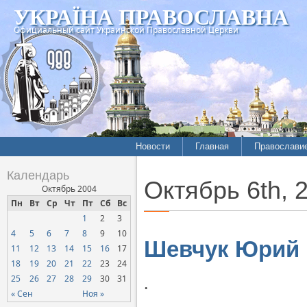
УКРАЇНА ПРАВОСЛАВНА
Официальный сайт Украинской Православной Церкви
Новости
Главная
Православи
Летопись епархий
Богословие
Календарь
Октябрь 6th, 
Межконфессиональные
История
Октябрь 2004
отношения
Пн
Вт
Ср
Чт
Пт
Сб
Вс
Митрополит
1
2
3
Нарушения прав
Хроники
верующих
4
5
6
7
8
9
10
Шевчук Юрий
11
12
13
14
15
16
17
Официальная хроника
18
19
20
21
22
23
24
Расколы, ереси, секты
.
25
26
27
28
29
30
31
СОЦИАЛЬНОЕ
« Сен
Ноя »
СЛУЖЕНИЕ