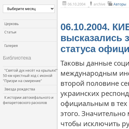
06.10.2004
archive
Авторы
Церковь и власть
Церковь и общество
Церковь и СМИ
Церковь
06.10.2004. К
Статьи
высказались з
Галерея
статуса офиц
Библиотека
Таковы данные соци
"Святой дух несёт на крыльях!"
международным инст
50-км крестный ход с иконой
"Призри на смирение"
второй половине се
Звезда рождества
украинских респонд
К истории автокефального и
официальным в тех 
филаретовского расколов
этого. Значительно
чтобы исключить ру