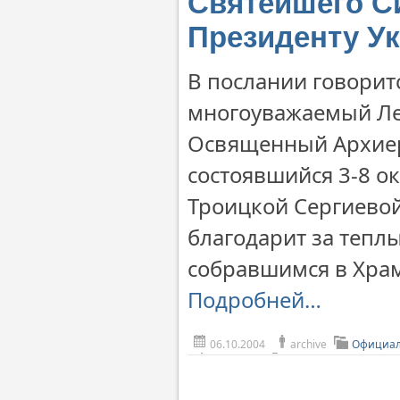
Святейшего С
Президенту У
В послании говорит
многоуважаемый Ле
Освященный Архиер
состоявшийся 3-8 ок
Троицкой Сергиевой
благодарит за тепл
собравшимся в Храм
Подробней…
06.10.2004
archive
Официал