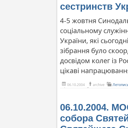
сестринств Ук
4-5 жовтня Синодаль
соціальному служінн
України, які сьогодн
зібрання було скоор
досвідом колег із Рос
цікаві напрацюванн
06.10.2004
archive
Летопис
06.10.2004. М
собора Святей