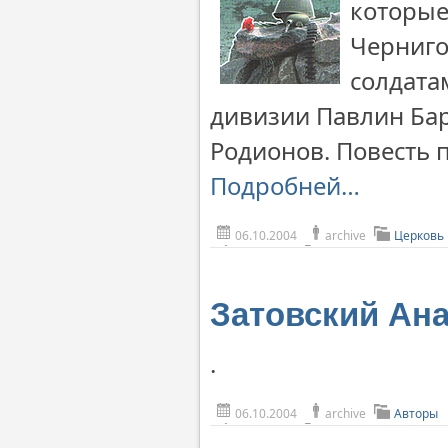
которые
Черниго
солдата
дивизии Павлин Бар
Родионов. Повесть 
Подробней…
06.10.2004
archive
Церковь
Затовский Ана
.
06.10.2004
archive
Авторы