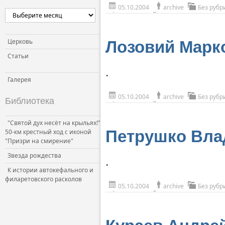
05.10.2004
archive
Без рубр
Церковь
Лозовий Марк
Статьи
.
Галерея
05.10.2004
archive
Без рубр
Библиотека
"Святой дух несёт на крыльях!"
Петрушко Вла
50-км крестный ход с иконой
"Призри на смирение"
Звезда рождества
.
К истории автокефального и
филаретовского расколов
05.10.2004
archive
Без рубр