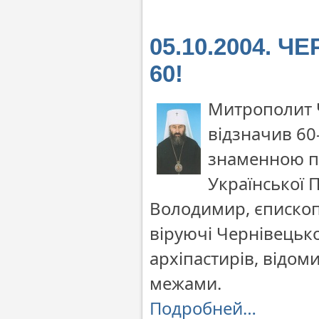
05.10.2004. Ч
60!
Митрополит 
відзначив 60
знаменною по
Української
Володимир, єпископа
віруючі Чернівецько
архіпастирів, відомих
межами.
Подробней…