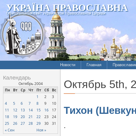
УКРАЇНА ПРАВОСЛАВНА
Официальный сайт Украинской Православной Церкви
Новости
Главная
Православи
Календарь
Октябрь 5th, 
Октябрь 2004
Пн
Вт
Ср
Чт
Пт
Сб
Вс
1
2
3
4
5
6
7
8
9
10
Тихон (Шевкун
11
12
13
14
15
16
17
18
19
20
21
22
23
24
.
25
26
27
28
29
30
31
« Сен
Ноя »