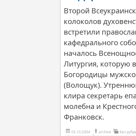
Второй Всеукраинск
колоколов духовенс
встретили правосла
кафедрального собо
началось Всенощное
Литургия, которую 
Богородицы мужско
(Волощук). Утренню
клира секретарь еп
молебна и Крестног
Франковск.
05.10.2004
archive
Без рубр