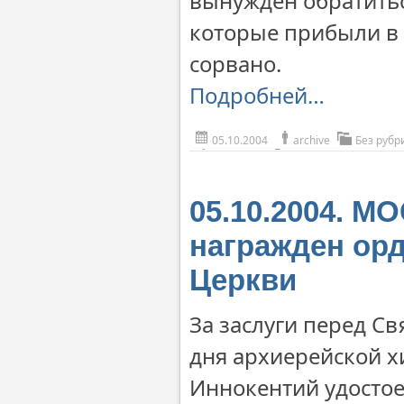
вынужден обратить
которые прибыли в 
сорвано.
Подробней…
05.10.2004
archive
Без рубр
05.10.2004. М
награжден ор
Церкви
За заслуги перед Св
дня архиерейской х
Иннокентий удостое