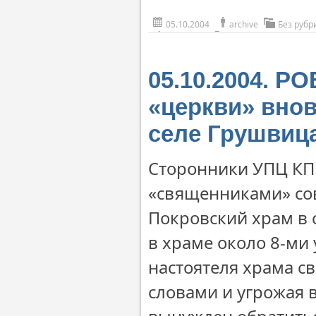
05.10.2004
archive
Без рубр
05.10.2004. Р
«церкви» внов
селе Грушвиц
Сторонники УПЦ КП 
«священниками» со
Покровский храм в 
в храме около 8-ми 
настоятеля храма 
словами и угрожая 