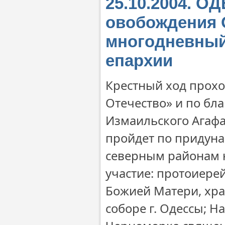
25.10.2004. О
овобождения 
многодневный
епархии
Крестный ход прохо
Отечество» и по бл
Измаильского Агафан
пройдет по придуна
северным районам 
участие: протоиере
Божией Матери, хр
соборе г. Одессы; Н