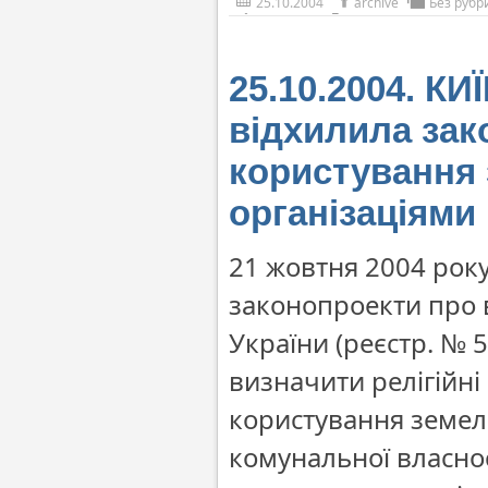
25.10.2004
archive
Без рубр
25.10.2004. КИ
відхилила зак
користування 
організаціями
21 жовтня 2004 рок
законопроекти про в
України (реєстр. № 
визначити релігійні 
користування земел
комунальної власно