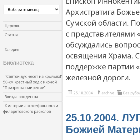
Епископ Иннокентий
Архистратига Божье
Сумской области. П
Церковь
с представителями «
Статьи
обсуждались вопрос
Галерея
освящения Храма. С
Библиотека
поддержке партии 
железной дороги.
"Святой дух несёт на крыльях!"
50-км крестный ход с иконой
"Призри на смирение"
25.10.2004
archive
Без рубр
Звезда рождества
К истории автокефального и
филаретовского расколов
25.10.2004. Л
Божией Матер