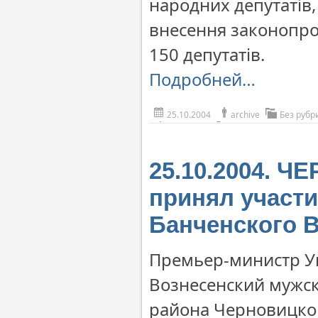
народних депутатів,
внесення законопро
150 депутатів.
Подробней…
25.10.2004
archive
Без рубр
25.10.2004. 
принял участи
Банченского 
Премьер-министр У
Вознесенский мужск
района Черновицкой