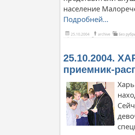
население Малорече
Подробней…
25.10.2004
archive
Без рубр
25.10.2004. Х
приемник-рас
Харь
нахо
Сейч
дево
спец