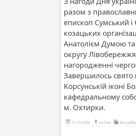
З нагоди Дня україн
разом з православн
епископ Сумський і 
козацьких організ
Анатолієм Думою та
округу Лівобережжя
нагородженні черго
Завершилось свято
Корсунській іконі 
кафедральному собо
м. Охтирки.
25.10.2004
archive
Без рубр