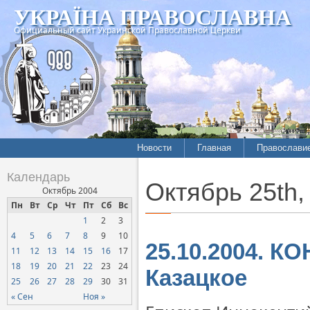
УКРАЇНА ПРАВОСЛАВНА
Официальный сайт Украинской Православной Церкви
Новости
Главная
Православи
Календарь
Октябрь 25th,
Октябрь 2004
Пн
Вт
Ср
Чт
Пт
Сб
Вс
1
2
3
4
5
6
7
8
9
10
25.10.2004. К
11
12
13
14
15
16
17
18
19
20
21
22
23
24
Казацкое
25
26
27
28
29
30
31
« Сен
Ноя »