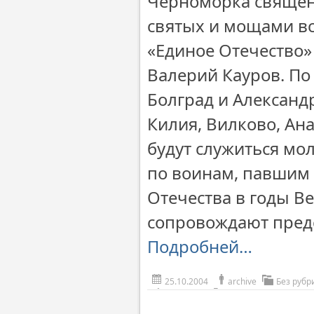
Черноморка священн
святых и мощами вс
«Единое Отечество»
Валерий Кауров. По 
Болград и Александ
Килия, Вилково, Ана
будут служиться мо
по воинам, павшим 
Отечества в годы В
сопровождают пред
Подробней…
25.10.2004
archive
Без рубр