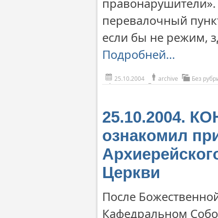
правонарушители». 
перевалочный пункт
если бы не режим, 
Подробней…
25.10.2004
archive
Без рубр
25.10.2004. К
ознакомил пр
Архиерейског
Церкви
После Божественной
Кафедральном Собор