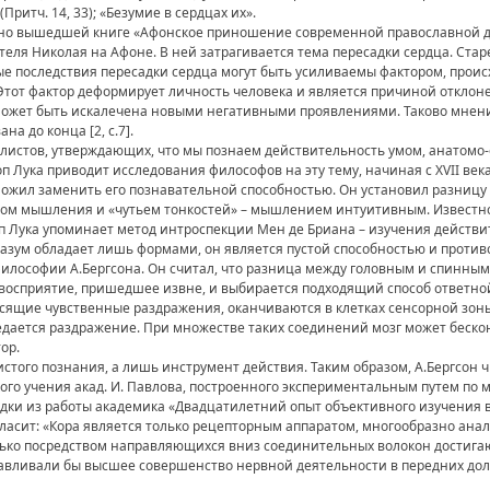
Притч. 14, 33); «Безумие в сердцах их».
вно вышедшей книге «Афонское приношение современной православной ду
еля Николая на Афоне. В ней затрагивается тема пересадки сердца. Старе
е последствия пересадки сердца могут быть усиливаемы фактором, проис
Этот фактор деформирует личность человека и является причиной отклоне
 может быть искалечена новыми негативными проявлениями. Таково мнени
а до конца [2, с.7].
листов, утверждающих, что мы познаем действительность умом, анатомо
п Лука приводит исследования философов на эту тему, начиная с XVII век
ложил заменить его познавательной способностью. Он установил разницу
ом мышления и «чутьем тонкостей» – мышлением интуитивным. Известно
коп Лука упоминает метод интроспекции Мен де Бриана – изучения действи
разум обладает лишь формами, он является пустой способностью и проти
философии А.Бергсона. Он считал, что разница между головным и спинным
 восприятие, пришедшее извне, и выбирается подходящий способ ответно
ящие чувственные раздражения, оканчиваются в клетках сенсорной зоны 
едается раздражение. При множестве таких соединений мозг может беск
ор.
чистого познания, а лишь инструмент действия. Таким образом, А.Бергс
го учения акад. И. Павлова, построенного экспериментальным путем по 
ладки из работы академика «Двадцатилетний опыт объективного изучения
 гласит: «Кора является только рецепторным аппаратом, многообразно 
ько посредством направляющихся вниз соединительных волокон достига
навливали бы высшее совершенство нервной деятельности в передних дол