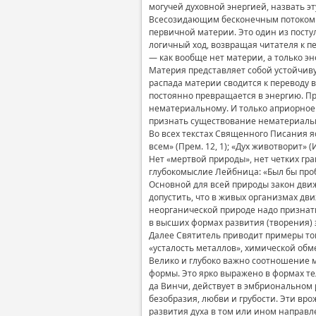
могучей духовной энергией, назвать эт
Всесозидающим бесконечным потоком ду
первичной материи. Это один из пост
логичный ход, возвращая читателя к пе
— как вообще нет материи, а только э
Материя представляет собой устойчиву
распада материи сводится к переводу 
постоянно превращается в энергию. П
нематериальному. И только априорное 
признать существование нематериальн
Во всех текстах Священного Писания 
всем» (Прем. 12, 1); «Дух животворит» 
Нет «мертвой природы», нет четких гр
глубокомыслие Лейбница: «Был бы проб
Основной для всей природы закон дви
допустить, что в живых организмах дв
неорганической природе надо признать
в высших формах развития (творения) 
Далее Святитель приводит примеры тог
«усталость металлов», химической обм
Велико и глубоко важно соотношение м
формы. Это ярко выражено в формах те
да Винчи, действует в эмбриональном 
безобразия, любви и грубости. Эти в
развития духа в том или ином направл