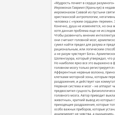
«Мудрость почиет в сердце разумного» (
Иеромонах Гавриил (Краньчук) в неда
иеромонахом Саввой из пустыни святит
христианской антропологии, негативны
человека с «чужим сердцем» перемен. 
Конечно, душа не изменяется, но она
хотя данная проблема еще не исследован
Чтобы развенчать мнение интеллектуа
они считают головной мозг, архиеписко
сумел найти предел для разума и пред
рациональным, или логическим способ
а не разум чувствует Бога». Архиепис
Шопенгауэра, который утверждал, что 
Но наиболее ярко все это выражено в 
головном мозгу только регистрируется
Афферентные нервные волокна, принос
клетками моторной зоны, которым пер
раздражения, и действует как коммутат
Нервная система и мозг – не аппарат 
предвосхитил сущность физиологическо
головного мозга. Автор приводит вык
животных», краткий вывод из которых
приходящие раздражения, которые тол
особо важных приборов, которые уста
анализирует не чувства, а ощущения».