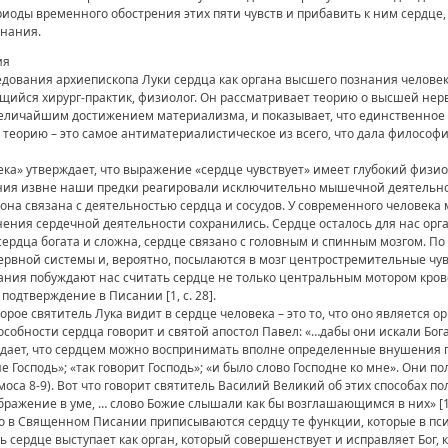
риоды временного обострения этих пяти чувств и прибавить к ним сердце,
знания.
ия
ования архиепископа Луки сердца как органа высшего познания человека 
ющийся хирург-практик, физиолог. Он рассматривает теорию о высшей не
величайшим достижением материализма, и показывает, что единственное 
 теорию – это самое антиматериалистическое из всего, что дала философ
века» утверждает, что выражение «сердце чувствует» имеет глубокий физи
ния извне наши предки реагировали исключительно мышечной деятельн
она связана с деятельностью сердца и сосудов. У современного человек
ения сердечной деятельности сохранились. Сердце осталось для нас ор
ердца богата и сложна, сердце связано с головным и спинным мозгом. П
ервной системы и, вероятно, посылаются в мозг центростремительные чу
ания побуждают нас считать сердце не только центральным мотором кр
подтверждение в Писании [1, с. 28].
рое святитель Лука видит в сердце человека – это то, что оно является ор
собности сердца говорит и святой апостол Павел: «…дабы они искали Бога,
ерждает, что сердцем можно воспринимать вполне определенные внушения 
 Господь»; «так говорит Господь»; «и было слово Господне ко мне». Они по
 (Амоса 8-9). Вот что говорит святитель Василий Великий об этих способах
ажение в уме, … слово Божие слышали как бы возглашающимся в них» [1, с
то в Священном Писании приписываются сердцу те функции, которые в пс
ь сердце выступает как орган, который совершенствует и исправляет Бог,