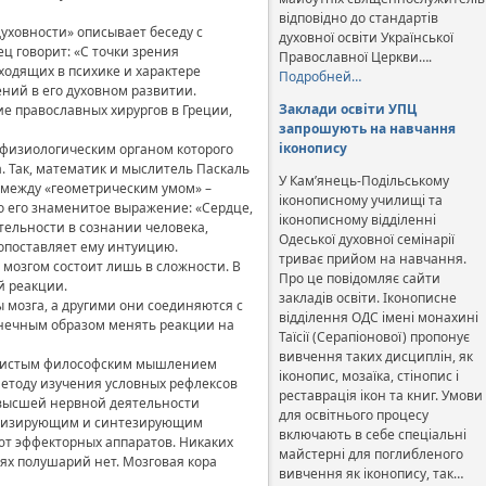
відповідно до стандартів
ховности» описывает беседу с
духовної освіти Української
ц говорит: «С точки зрения
Православної Церкви….
ходящих в психике и характере
Подробней…
ний в его духовном развитии.
Заклади освіти УПЦ
е православных хирургов в Греции,
запрошують на навчання
іконопису
-физиологическим органом которого
а. Так, математик и мыслитель Паскаль
У Кам’янець-Подільському
 между «геометрическим умом» –
іконописному училищі та
 его знаменитое выражение: «Сердце,
іконописному відділенні
тельности в сознании человека,
Одеської духовної семінарії
вопоставляет ему интуицию.
триває прийом на навчання.
 мозгом состоит лишь в сложности. В
Про це повідомляє сайти
й реакции.
закладів освіти. Іконописне
мозга, а другими они соединяются с
відділення ОДС імені монахині
онечным образом менять реакции на
Таїсії (Серапіонової) пропонує
вивчення таких дисциплін, як
он чистым философским мышлением
іконопис, мозаїка, стінопис і
методу изучения условных рефлексов
реставрація ікон та книг. Умови
 высшей нервной деятельности
для освітнього процесу
анализирующим и синтезирующим
включають в себе спеціальні
ют эффекторных аппаратов. Никаких
майстерні для поглибленого
ях полушарий нет. Мозговая кора
вивчення як іконопису, так…