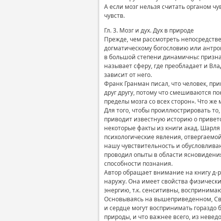
А если мозг нельзя считать органом чу
чувств.
Гл. 3. Мозг и дух. Дух в природе
Прежде, чем рассмотреть непосредствен
догматическому богословию или антроп
в большой степени динамичны: признав
называет сферу, где преобладает и Вла
зависит от него.
Франк Гранман писал, что человек, пр
друг другу, потому что смешиваются поня
пределы мозга со всех сторон». Что же 
Для того, чтобы проиллюстрировать то,
приводит известную историю о привет
некоторые факты из книги акад. Шарля
психологические явления, отвергаемой
нашу чувствительность и обусловливаю
проводил опыты в области ясновидения
способности познания.
Автор обращает внимание на книгу д-р
наружу. Она имеет свойства физическ
энергию, т.к. сенситивны, воспринимаю
Основываясь на вышеприведенном, Свя
и сердце могут воспринимать гораздо 
природы, и что важнее всего, из неве