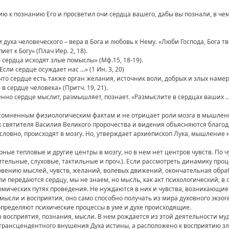
ию к познанию Его и просветил очи сердца вашего, дабы вы познали, в че
ха человеческого – вера в Бога и любовь к Нему. «Люби Господа, Бога твое
ет к Богу» (Плач Иер. 2, 18).
 сердца исходят злые помыслы» (Мф.15, 18-19).
сли сердце осуждает нас …» (1 Ин. 3, 20)
то сердце есть также орган желания, источник воли, добрых и злых намер
 в сердце человека» (Притч. 19, 21).
о сердце мыслит, размышляет, познает. «Размыслите в сердцах ваших …» (
сомненным физиологическим фактам и не отрицает роли мозга в мышлени
 святителя Василия Великого пророчества и видения объясняются благод
условно, происходят в мозгу. Но, утверждает архиепископ Лука, мышление
ные тепловые и другие центры в мозгу, но в нем нет центров чувств. По
тельные, слуховые, тактильные и проч.). Если рассмотреть динамику про
овению мыслей, чувств, желаний, волевых движений, окончательная обраб
 передаются сердцу, мы не знаем, но мысль, как акт психологический, в 
омических путях проведения. Не нуждаются в них и чувства, возникающи
т мысли и восприятия, оно само способно получать из мира духовного экз
 определяют психические процессы в уме и духе происходящие.
н восприятия, познания, мысли. В нем рождается из этой деятельности му
трансцендентного внушения Духа истины, а расположено к восприятию зла