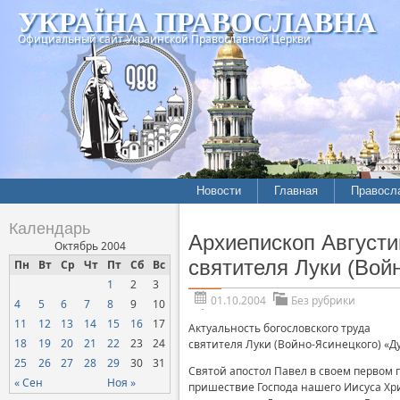
УКРАЇНА ПРАВОСЛАВНА
Официальный сайт Украинской Православной Церкви
Новости
Главная
Правосл
Календарь
Архиепископ Августи
Октябрь 2004
святителя Луки (Вой
Пн
Вт
Ср
Чт
Пт
Сб
Вс
1
2
3
01.10.2004
Без рубрики
4
5
6
7
8
9
10
11
12
13
14
15
16
17
Актуальность богословского труда
18
19
20
21
22
23
24
святителя Луки (Войно-Ясинецкого) «Ду
25
26
27
28
29
30
31
Святой апостол Павел в своем первом п
« Сен
Ноя »
пришествие Господа нашего Иисуса Хрис