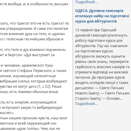
Подробней…
увств вообще, и, в особенности, высших
ОДЕСА. Духовна семінарія
оголошує набір на підготовчі
курси для абітурієнтів
ть, что трактат его не есть трактат по
ким утверждением. И сами эти понятия
13 червня при Одеській
ное влияние духа на тело, и «духом»
духовній семінарії розпочнуть
ено с телесным теснейшим образом и
роботу підготовчі курси для
абітурієнтів. Під час навчання
т, что тело и дух взаимно подчинены
на підготовчих курсах
ит и Бергсон: «Дух выступает за
абітурієнти зможуть оцінити
рівень своїх знань, перевірити
 и человеке, архиепископ Лука
серйозність власних намірів та
 святого Стефана Пермского, а также
отримати відповіді на важливі
ихологии, изучающей непонятные
питання. До програми курсів
 вибрации (силы), которые возбуждают
входять оглядові лекції з таких
тва не могут дать [1, с.52]. Рише
дисциплін: — Святе Письмо
ивных, есть помимо обычных иные
Нового Завіту; — Святе Письмо
Старого Завіту; — Основи…
сль есть энергия, излучающаяся
Подробней…
щи испускают какую-то вибрирующую
мыслят».
тных нашим органам чувств, наш мозг
животных и всей окружающей нас
ываемом «духе толпы». Чем, как не