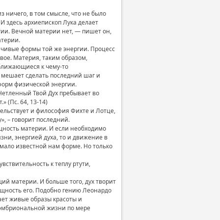
ничего, в том смысле, что не было
И здесь архиепископ Лука делает
гии. Вечной материи нет, — пишет он,
атерии.
ойчивые формы той же энергии. Процесс
вое. Материя, таким образом,
ближающиеся к чему-то
, мешает сделать последний шаг и
форм физической энергии.
Нетленный Твой Дух пребывает во
 (Пс. 64, 13-14)
тельствует и философия Фихте и Лотце,
, – говорит последний.
щность материи. И если необходимо
зни, энергией духа, то и движение в
мало известной нам форме. Но только
вствительность к теплу ртути,
ий материи. И больше того, дух творит
ущность его. Подобно гению Леонардо
ает живые образы красоты и
тэмбриональной жизни по мере