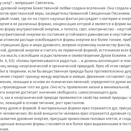
у силу? – вопрошает Святитель.
ховной энергии Божественной любви создана вселенная. Она создала из 
улатов христианской веры, засвидетельствованной Священным Писанием. 
рвой главе, где он на строго научных фактах рассуждает о материи и энер
нергия в ее различных формах, конденсация которой и является в форме м
ю форму внутриатомной энергии, а теплота, свет, электричество – неуст
внутриатомной энергии из состояния устойчивого равновесия в неустойчи
ри атомном распаде освобождаются формы энергии все более тонкие, при
отрицание Духа и мира духовного, вопреки огромному количеству фактов
ой, духовной энергии и считать ее первичной формой, источником всех 
ясна мысль о всеобщем осуществлении и оживотворении Духом Божиим. «
(Ин. 6, 63); «Холмы препоясываются радостью … и долины восклицают и поют.»
аниц между неорганической и органической природой. Ярко об этом свиде
ел в творении, если бы вещественная природа была противоположна духу»
жения стирает границу между мертвым и живым. Движение составляет су
ижение, лежащее в основе их психических явлений, определяется духом жи
 производным того же духа. Оно есть проявление жизни в минимальной, 
эта энергия достигает значения свободного, самосознающего духа.
о, как в неорганической природе проявляются свойства живой природы: чу
ен, лежащий в основе питания, рост кристаллов.
ежу духом и формой. В материальных формах ярко отражается дух, присущ
л человеческих. Во всей внешности человека ярко отражается духовная с
развитии духовная энергия, присущая хромосомам половых клеток, и созд
рожденные внешние формы становятся все более ярко выраженными в пос
ении.