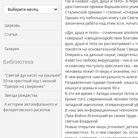
так и назвал: «Дух, душа и тело». В п
удостоенная премии Варшавского унив
Сталинской премии 1 степени; «Очерки
Однако эту небольшую книгу сам Святи
закончена работа над этим эссе, начат
Церковь
«Дух, душа и тело» – сочинение аполог
Статьи
совершал «священнодействие благовес
духа, души и тела он рассматривает с
Галерея
покоятся на основательной базе Свящ
Опираясь на данные науки, свидетельс
известно любому верующему – как и за
Библиотека
основному постулату христианства – в
человека лежит от веры к знаниям, но 
"Святой дух несёт на крыльях!"
В чем видится нам актуальность книги 
50-км крестный ход с иконой
Раздавленная годами гонений, наша Це
"Призри на смирение"
хлынул в храмы в начале 90-х
В это же время с Запада хлынул поток
Звезда рождества
Кроме того, современный человек поп
К истории автокефального и
западной идеологии, псевдонаучной уф
филаретовского расколов
В наш век информационных технологи
Лука Войно-Ясенецкий во своем труде «
святым Владыкой.
Новые открытия лишь уточняют, детализ
неизвестно». То, о чем говорит он, ос
жизни, а ответить на них возможно лиш