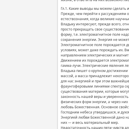
Гл.1. Какие выводы мы можем сделать 
Прежде, чем перейти к рассуждениям о
естествознания, когда великие научны
Владыку интересуют, прежде всего, от
просто прекращать свое существование
форму, т.е. электромагнитное поле н
сохранения энергии. Энергия не может
Электромагнитное поле порождается дв
условиях, может даже порождать их. Вм
направлением электрических и магнит
Движением их порождается электромаг
гамма-лучи. Электрические явления ле
Владыка пишет о крупном достижении т
массой, а масса принадлежит некоторой
для нас энергией и при этом важнейш
фраунгоферовыми линиями спектра ск
существования материи, которые могут
законность нашей веры и уверенность
физических форм энергии, а через них
любовь Божественная. Основное свойст
Господним небеса утвердишася, и духом у
Энергией любви Божественной дано нач
них — и весь материальный мир.
Недостаточность наших пяти чувств дл