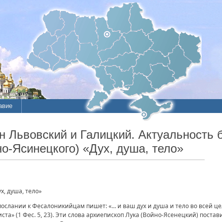
авие
н Львовский и Галицкий. Актуальность б
но-Ясинецкого) «Дух, душа, тело»
х, душа, тело»
ослании к Фесалоникийцам пишет: «… и ваш дух и душа и тело во всей цел
та» (1 Фес. 5, 23). Эти слова архиепископ Лука (Войно-Ясенецкий) постав