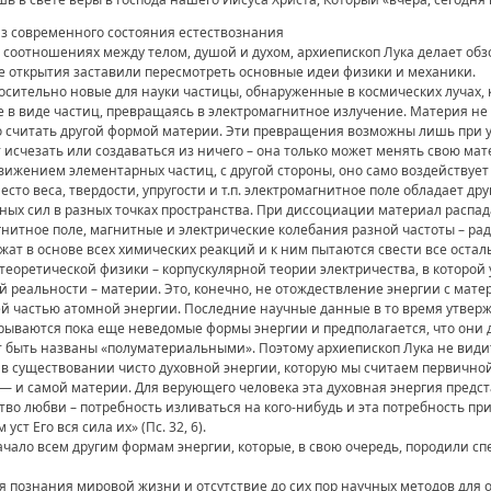
из современного состояния естествознания
 соотношениях между телом, душой и духом, архиепископ Лука делает об
е открытия заставили пересмотреть основные идеи физики и механики.
носительно новые для науки частицы, обнаруженные в космических лучах, 
 в виде частиц, превращаясь в электромагнитное излучение. Материя не и
адо считать другой формой материи. Эти превращения возможны лишь при
 исчезать или создаваться из ничего – она только может менять свою ма
ижением элементарных частиц, с другой стороны, оно само воздействует
есто веса, твердости, упругости и т.п. электромагнитное поле обладает д
ных сил в разных точках пространства. При диссоциации материал распа
нитное поле, магнитные и электрические колебания разной частоты – ра
жат в основе всех химических реакций и к ним пытаются свести все остал
еоретической физики – корпускулярной теории электричества, в которой 
 реальности – материи. Это, конечно, не отождествление энергии с матер
ей частью атомной энергии. Последние научные данные в то время утвер
рываются пока еще неведомые формы энергии и предполагается, что он
 быть названы «полуматериальными». Поэтому архиепископ Лука не видит
 в существовании чисто духовной энергии, которую мы считаем первично
 — и самой материи. Для верующего человека эта духовная энергия предс
во любви – потребность изливаться на кого-нибудь и эта потребность пр
ст Его вся сила их» (Пс. 32, 6).
ало всем другим формам энергии, которые, в свою очередь, породили сп
я познания мировой жизни и отсутствие до сих пор научных методов для о