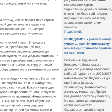
році шляхом виокремлення
 как специальный орган чувств,
перших двох курсів
Чернігівської духовної семінарії,
історія якої бере свій початок
від Чернігівського колегіуму,
потому, что он подает их со строго
заснованого святителем
рвной деятельности академика
Іоанном…
философское учение, которое
Подробней…
ия в прошлом веке, — учение
ВОЛОДИМИР. У регентському
ологический смысл. В процессе
училищі при Зимненському
остью, преобладающей над
монастирі розпочато прийом
а мышечные рефлексы сведены до
на навчання
ганом чувств, точно угадывающим наше
Регентське відділення
о системе церебральных волокон ему
Володимир-Волинського
вственные импульсы сердца. Таким
духовного училища оголосило
овообращения, но и важнейшим органом
набір абітурієнток на 2026/2027
навчальний рік. Відділення діє
ганом общения человека с Богом, т.е.
при Святогірському
 не ощутят ли Его и не найдут ли»
Успенському Зимненському
прямо как глаголы Божии и приводит
жіночому монастирі. Про це
лучали откровение от Бога наяву и во
повідомляє обитель у фейсбуці.
 получения откровений: «Ненареченною
На навчання запрошуються
.32]. Здесь речь идет об уме, но
особи жіночої статі.
ихологической науке считают
Схвалюється досвід співу в
 как центр нашей духовной жизни и