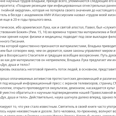
еречне научных трудов Владыки, прежде всего, упоминаются следующие его 
ерситета; «Поздние резекции при инфицированных огнестрельных ранени
 гнойной хирургии», которая не потеряла своего значения до настоящего
тель в беседе с академиком АМН И.Кассирским назвал «трудом моей жизни»
ая еще в 20-е годы прошлого века.
етическое, ибо архиепископ Лука, как и святой апостол, Павел, был «служи
твования Божия» (Рим. 15, 16) во времена торжества материализма и б
 точки зрения науки: физики и медицины; подводит под свои выкладки фил
енного Писания.
тва которой единственно признаются материалистами, Владыка приводит 
чем был сотворен мир, чем он держится, какие законы управляют миром и 
ере в Воскресшего Спасителя и грядущее всеобщее воскресение. Путь дух
так как для материалистов он неприемлем, Владыка Лука предлагает им ино
«Дух, душа и тело»?
рковь оказалась неготовой принять поток людей, в основном, представи
 хорошо оплачиваемых активистов протестантских деноминаций и различны
ал под мощный информационный пресс: с экранов телевизоров, страниц 
ологии, открыто проповедуется оккультизм, демонизм, насаждается культ
й уместно обратиться к научным подтверждениям нашей Православной ве
Дух, душа и тело». Действительно, наука шагнула далеко вперед, однако 
ируют то, что уже стало известным. Святитель в своей книге часто употр
талось науке неизвестным и доселе. Зато человека, по-прежнему, волнуют 
ь в свете веры в Господа нашего Иисуса Христа, Который «вчера, сегодня и