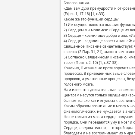
Богопознания.
«Дам вам духа премудрости и откровен
(Ефес. 1, 17-18) [1, с.33].
Какие же это функции сердца?
1) Им осуществляются высшие функции ду
2) Сердцем мы молимся: «Сердце их вопи
3) Сердце – хранилище добра и зла: «Из
4) Сердце – седалище совести нашей: «Е
Священное Писание свидетельствует, ч
своего» (2 Пар. 31, 21), «много замыслов
5) Согласно Священному Писанию, именн
твое» (Притч. 2, 10) [1, с.37-38].
Конечно, Писание не противоречит не
процессах. В приведенных выше словах
пророков, а умственные процессы, без
головного мозга.
Нам известны двигательные, вазомотор
центрам несутся только ощущения (зри
бы нам только как импульсы к возникн
Каким образом возникшие в мозгу мысли
физиологических, не нуждается в анат
Но не только из мозга сердце получае
порядка. Они передаются уму в мозг и
Сердце, следовательно, — второй орга
благодати и не воспринимает из мира 