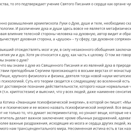
вства, то это подтверждает учение Святого Писания о сердце как органе ч
но размышления архиепископа Луки о Духе, душе и теле, необходимо сказа
ологии. И различение духа и души здесь вовсе не является метафизичес
ая влияние телесной стороны человека на духовную, автор видит и обрат
дычествует духовная сторона, а «душою» – ту сферу, где духовное сопряж
ивыкший отождествлять мозг и ум, в силу незаконного обобщения заключае
тия ум и дух. Хотя ум относится к духу, как часть к целому. О том же говор
мы знаем о духе?
 что мы знаем о духе из Священного Писания и из явлений духа в природе
ствии преподобным Сергием проезжающего в восьми верстах от монастыря
 Рише, крупного физиолога и физика, деятеля тогда новой науки метапс
 психологией. Суть его теории сводится к следующему: во вселенной есть
т достоверное познание действительности, которого наши нормальные чувс
 (т.н. криптостезии) и выяснил, что у всех людей, даже наименее сенсит
а Котика «Эманации психофизической энергии», в которой он пишет: «Мы
ие и психические и ее можно назвать психофизической энергией. Все ве
т не только то, что думает экспериментатор, но узнают вещи, которые не 
титель делает важное заключение: кроме обычных раздражений, адеква
более важные раздражения, исходящие из мозга и сердца других людей, 
домого нам трансцендентального мира. Несомненная истина есть в так наз