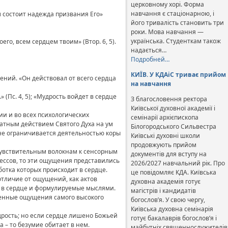
церковному хорі. Форма
навчання є стаціонарною, і
м состоит надежда призвания Его»
його тривалість становить три
роки. Мова навчання —
українська. Студенткам також
го, всем сердцем твоим» (Втор. 6, 5).
надається…
Подробней…
КИЇВ. У КДАіС триває прийом
ений. «Он действовал от всего сердца
на навчання
Пс. 4, 5); «Мудрость войдет в сердце
З благословення ректора
Київської духовної академії і
и и во всех психологических
семінарії архієпископа
атным действием Святого Духа на ум
Білогородського Сильвестра
 не ограничивается деятельностью коры
Київські духовні школи
продовжують прийом
 чувствительным волокнам к сенсорным
документів для вступу на
цессов, то эти ощущения представились
2026/2027 навчальний рік. Про
отка которых происходит в сердце.
це повідомляє КДА. Київська
отличие от ощущений, как актов
духовна академія готує
е в сердце и формулируемые мыслями.
магістрів і кандидатів
огенные ощущения самого высокого
богослов’я. У свою чергу,
Київська духовна семінарія
дрость; но если сердце лишено Божьей
готує бакалаврів богослов’я і
 – то безумие обитает в нем.
майбутніх священнослужителів