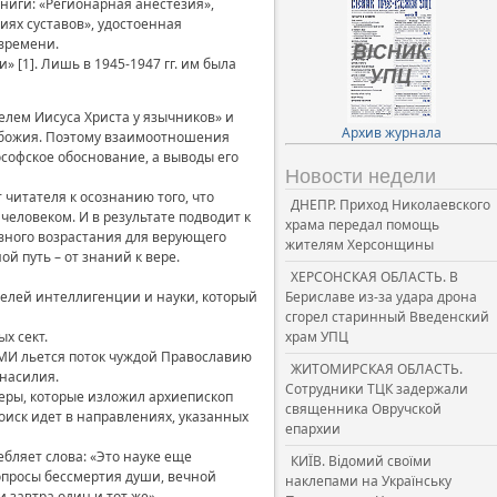
книги: «Регионарная анестезия»,
ях суставов», удостоенная
 времени.
 [1]. Лишь в 1945-1947 гг. им была
телем Иисуса Христа у язычников» и
Архив журнала
езбожия. Поэтому взаимоотношения
ософское обоснование, а выводы его
Новости недели
читателя к осознанию того, что
ДНЕПР. Приход Николаевского
человеком. И в результате подводит к
храма передал помощь
овного возрастания для верующего
жителям Херсонщины
й путь – от знаний к вере.
ХЕРСОНСКАЯ ОБЛАСТЬ. В
телей интеллигенции и науки, который
Бериславе из-за удара дрона
сгорел старинный Введенский
х сект.
храм УПЦ
СМИ льется поток чуждой Православию
ЖИТОМИРСКАЯ ОБЛАСТЬ.
 насилия.
Сотрудники ТЦК задержали
ры, которые изложил архиепископ
священника Овручской
поиск идет в направлениях, указанных
епархии
ебляет слова: «Это науке еще
КИЇВ. Відомий своїми
вопросы бессмертия души, вечной
наклепами на Українську
 завтра один и тот же».