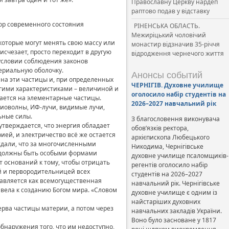
Православну Церкву нардеп
раптово подав у відставку
зор современного состояния
РІНЕНСЬКА ОБЛАСТЬ.
Межиріцький чоловічий
которые могут менять свою массу или
монастир відзначив 35-річчя
счезает, просто переходит в другую
відродження чернечого життя
 условии соблюдения законов
териальную оболочку.
Анонсы событий
 на эти частицы и, при определенных
ЧЕРНІГІВ. Духовне училище
ругими характеристиками – величиной и
оголосило набір студентів на
дается на элементарные частицы.
2026–2027 навчальний рік
диоволны, ИФ-лучи, видимые лучи,
ьные силы.
З благословення виконувача
утверждается, что энергия обладает
обов’язків ректора,
ией, и электричество всё же остается
архієпископа Любецького
ждали, что за многочисленными
Никодима, Чернігівське
и должны быть особыми формами
духовне училище псаломщиків-
 оснований к тому, чтобы отрицать
регентів оголосило набір
й и первородительницей всех
студентів на 2026–2027
тавляется как всемогущественная
навчальний рік. Чернігівське
ивела к созданию Богом мира. «Словом
духовне училище є одним із
найстаріших духовних
ерва частицы материи, а потом через
навчальних закладів України.
Воно було засноване у 1817
бнаружения того, что им недоступно,