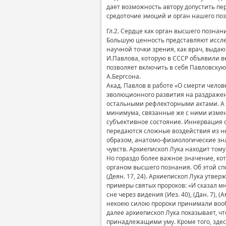
дает возможность автору допустить пе
средоточие эмоций и орган нашего по
Гл.2. Сердце как орган высшего познан
Большую ценность представляют исслед
научной точки зрения, как врач, выда
И.Павлова, которую в СССР объявили 
позволяет включить в себя Павловскую
А.Бергсона.
Акад. Павлов в работе «О смерти чело
эволюционного развития на раздраже
остальными рефлекторными актами. А 
минимума, связанные же с ними измен
субъективное состояние. Иннервация с
передаются сложные воздействия из н
образом, анатомо-физиологические зн
чувств. Архиепископ Лука находит тому 
Но гораздо более важное значение, кото
органом высшего познания. Об этой спо
(Деян. 17, 24). Архиепископ Лука утв
примеры святых пророков: «И сказал мне
сне через видения (Иез. 40), (Дан. 7),
некоею силою пророки принимали вообр
далее архиепископ Лука показывает, ч
принадлежащими уму. Кроме того, здес