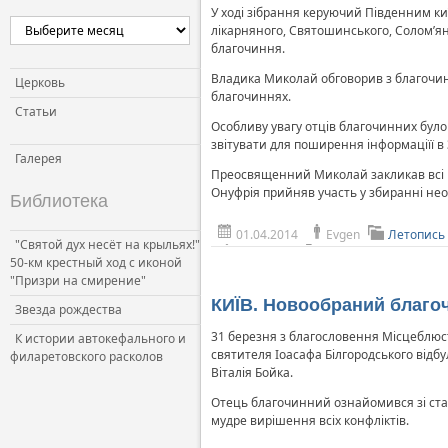
У ході зібрання керуючий Південним ки
Церковь и власть
лікарняного, Святошинського, Солом’ян
благочиння.
Церковь и общество
Владика Миколай обговорив з благочинн
Церковь и СМИ
Церковь
благочиннях.
Статьи
Особливу увагу отців благочинних бул
звітувати для поширення інформаціїї в З
Галерея
Преосвященний Миколай закликав всі па
Онуфрія прийняв участь у збиранні нео
Библиотека
01.04.2014
Evgen
Летопись
"Святой дух несёт на крыльях!"
50-км крестный ход с иконой
"Призри на смирение"
КИЇВ. Новообраний благоч
Звезда рождества
31 березня з благословення Місцеблюст
К истории автокефального и
святителя Іоасафа Білгородського відб
филаретовского расколов
Віталія Бойка.
Отець благочинний ознайомився зі стан
мудре вирішення всіх конфліктів.