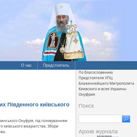
О нас
Предстоятель
По благословению
Предстоятеля УПЦ
Блаженнейшего Митрополита
Киевского и всея Украины
Онуфрия
их Південного київського
Поиск
винського Онуфрія, під головуванням
 київського вікаріатства. Збори
Архив журнала
ва.