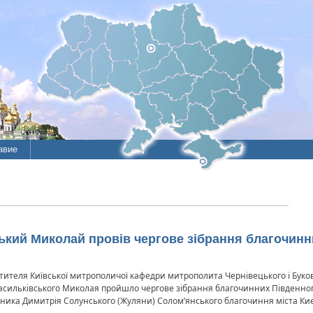
авие
ие
литы
ький Миколай провів чергове зібрання благочинн
тителя Київської митрополичої кафедри митрополита Чернівецького і Буко
 Васильківського Миколая пройшло чергове зібрання благочинних Південного
ника Димитрія Солунського (Жуляни) Солом’янського благочиння міста Киє