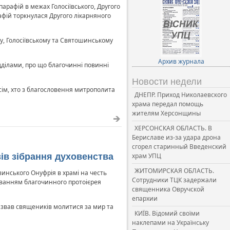
арафій в межах Голосіївського, Другого
афій торкнулася Другого лікарняного
у, Голосіївському та Святошинському
Архив журнала
дділами, про що благочинні повинні
Новости недели
сім, хто з благословення митрополита
ДНЕПР. Приход Николаевского
храма передал помощь
жителям Херсонщины
ХЕРСОНСКАЯ ОБЛАСТЬ. В
Бериславе из-за удара дрона
сгорел старинный Введенский
ів зібрання духовенства
храм УПЦ
ЖИТОМИРСКАЯ ОБЛАСТЬ.
инського Онуфрія в храмі на честь
Сотрудники ТЦК задержали
вуванням благочинного протоієрея
священника Овручской
епархии
извав священиків молитися за мир та
КИЇВ. Відомий своїми
наклепами на Українську