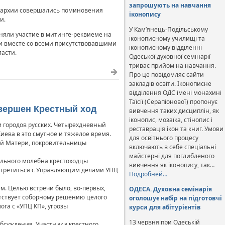
запрошують на навчання
 епархии совершались поминовения
іконопису
и.
У Кам’янець-Подільському
иняли участие в митинге-реквиеме на
іконописному училищі та
и вместе со всеми присутствовавшими
іконописному відділенні
ласти.
Одеської духовної семінарії
триває прийом на навчання.
Про це повідомляє сайти
закладів освіти. Іконописне
відділення ОДС імені монахині
Таїсії (Серапіонової) пропонує
овершен Крестный ход
вивчення таких дисциплін, як
іконопис, мозаїка, стінопис і
и городов русских. Четырехдневный
реставрація ікон та книг. Умови
иева в это смутное и тяжелое время.
для освітнього процесу
ьей Матери, покровительницы
включають в себе спеціальні
майстерні для поглибленого
ального молебна крестоходцы
вивчення як іконопису, так…
стретиться с Управляющим делами УПЦ
Подробней…
. Целью встречи было, во-первых,
ОДЕСА. Духовна семінарія
тствует соборному решению целого
оголошує набір на підготовчі
га с «УПЦ КП», угрозы
курси для абітурієнтів
13 червня при Одеській
бсуждения. Участники крестного