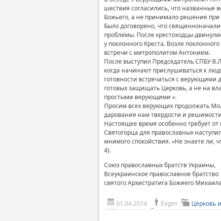
шествия согласились, что названные 
Божьего, а не принимало решения при 
Было договорено, что священноначали
проблемы. После крестоходцы двинулис
у поклонного Креста. Возле поклонног
встречи с митрополитом Антонием.
После выступил Председатель СПБУ В.Л
когда начинают прислушиваться к людя
готовности встречаться с верующими д
готовых защищать Церковь, а не на вл
простыми верующими ».
Просим всех верующих продолжать Мол
дарования нам твердости и решимости 
Настоящее время особенно требует от 
Святогорца для православных наступил
мнимого спокойствия. «Не знаете ли, чт
4).
Союз православных братств Украины,
Всеукраинское православное братство
святого Архистратига Божиего Михаил
01.04.2014
Evgen
Церковь 