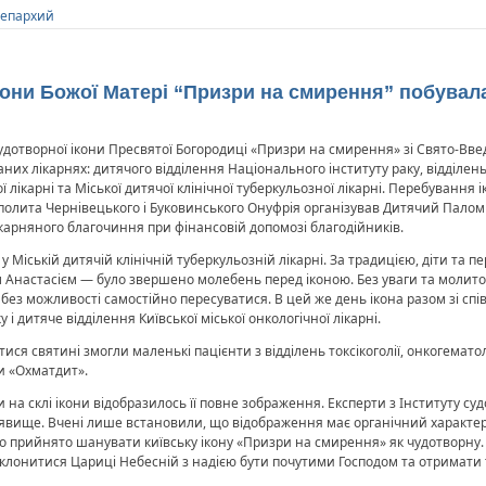
 епархий
ікони Божої Матері “Призри на смирення” побувал
чудотворної ікони Пресвятої Богородиці «Призри на смирення» зі Свято-Вве
аних лікарнях: дитячого відділення Національного інституту раку, відділен
ої лікарні та Міської дитячої клінічної туберкульозної лікарні. Перебуванн
полита Чернівецького і Буковинського Онуфрія організував Дитячий Пало
ікарняного благочиння при фінансовій допомозі благодійників.
у Міській дитячій клінічній туберкульозній лікарні. За традицією, діти та пе
м Анастасієм — було звершено молебень перед іконою. Без уваги та молитов
ти без можливості самостійно пересуватися. В цей же день ікона разом зі сп
 і дитяче відділення Київської міської онкологічної лікарні.
ся святині змогли маленькі пацієнти з відділень токсікоголії, онкогематолог
ки «Охматдит».
ли на склі ікони відобразилось її повне зображення. Експерти з Інституту с
е явище. Вчені лише встановили, що відображення має органічний характер
прийнято шанувати київську ікону «Призри на смирення» як чудотворну. 
клонитися Цариці Небесній з надією бути почутими Господом та отримати 