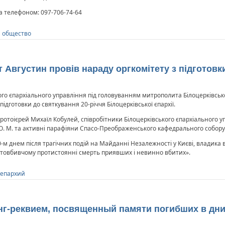
за телефоном: 097-706-74-64
и общество
Августин провів нараду оргкомітету з підготовки
ого єпархіального управління під головуванням митрополита Білоцерківсько
підготовки до святкування 20-річчя Білоцерківської єпархії.
протоієрей Михаїл Кобулей, співробітники Білоцерківського єпархіального уп
. М. та активні парафіяни Спасо-Преображенського кафедрального собору у 
40-м днем після трагічних подій на Майданні Незалежності у Києві, владика 
братовбивчому протистоянні смерть приявших і невинно вбитих».
 епархий
г-реквием, посвященный памяти погибших в дни