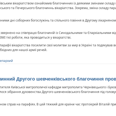
ївським вікаріатством ознайомив благочинних із деякими змінами складу п
ського та Печерського благочиннь вікаріатства. Зокрема, зміна складу пар
ими дні соборних богослужінь та спільного говіння в Другому лікарняном
о звернено на співпрацю благочиній із Синодальними та Єпархіальними ві
МІ тієї роботи, яка проводиться у вікаріатстві.
рафії вікаріатства посилити свої молитви за мир в Україні та подякував в
бхідних для нашої армії речей.
 епархий
инний Другого шевченківського благочиння пров
ителя Київської митрополичої кафедри митрополита Чернівецького і Буков
улося зібрання духовенства Другого шевченківського благочиння під голо
ом справ на парафіях. В цей тяжкий для країни час протоієрей Віталій пр