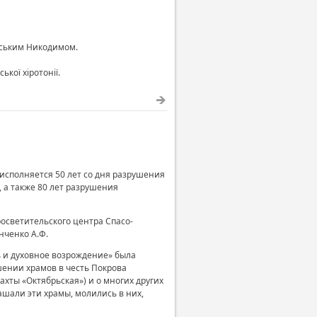
инським Никодимом.
кої хіротонії.
 исполняется 50 лет со дня разрушения
, а также 80 лет разрушения
осветительского центра Спасо-
нченко А.Ф.
ь и духовное возрождение» была
шении храмов в честь Покрова
ахты «Октябрьская») и о многих других
ашали эти храмы, молились в них,