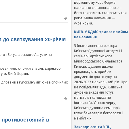
церковному хорі. Форма
навчання є стаціонарною, і
його тривалість становить три
роки. Мова навчання —
українська.
КИЇВ. У КДАіС триває прийом
на навчання
 до святкування 20-річчя
З благословення ректора
Київської духовної академії і
го і Богуславського Августина
семінарії архієпископа
Білогородського Сильвестра
Київські духовні школи
равління, клірики єпархії, директор
продовжують прийом
м. Білій Церкві.
документів для вступу на
2026/2027 навчальний рік. Про
відправив заупокійну літію «за спочилих
це повідомляє КДА. Київська
духовна академія готує
магістрів і кандидатів
богослов’я. У свою чергу,
Київська духовна семінарія
готує бакалаврів богослов’я і
майбутніх
 противостояний в
Заклади освіти УПЦ