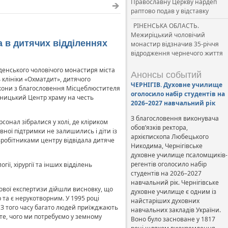
Православну Церкву нардеп
раптово подав у відставку
РІНЕНСЬКА ОБЛАСТЬ.
Межиріцький чоловічий
а в дитячих відділеннях
монастир відзначив 35-річчя
відродження чернечого життя
денського чоловічого монастиря міста
Анонсы событий
ь клініки «Охматдит», дитячого
ЧЕРНІГІВ. Духовне училище
я ікони з благословення Місцеблюстителя
оголосило набір студентів на
мницький Центр храму на честь
2026–2027 навчальний рік
З благословення виконувача
рсонал зібралися у холі, де кліриком
обов’язків ректора,
ної підтримки не залишились і діти із
архієпископа Любецького
івробітниками центру відвідала дитяче
Никодима, Чернігівське
духовне училище псаломщиків-
регентів оголосило набір
ії, хірургії та інших відділень
студентів на 2026–2027
навчальний рік. Чернігівське
удової експертизи дійшли висновку, що
духовне училище є одним із
 та є нерукотворним. У 1995 році
найстаріших духовних
З того часу багато людей приїжджають
навчальних закладів України.
те, чого ми потребуємо у земному
Воно було засноване у 1817