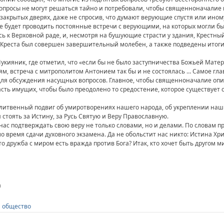
вопросы не могут решаться тайно и потребовали, чтобы священноначали
закрытых дверях, даже не спросив, что думают верующие спустя или иному
е будет проводить постоянные встречи с верующими, на которых могли б
ь к Верховной раде, и, несмотря на бушующие страсти у здания, Крестный
о Креста был совершен завершительный молебен, а также подведены итоги
укияник, где отметил, что «если бы не было заступничества Божьей Матер
м, встреча с митрополитом Антонием так бы и не состоялась … Самое гла
ля обсуждения насущных вопросов. Главное, чтобы священноначалие опир
асть имущих, чтобы было преодолено то средостение, которое существуе
итвенный подвиг об умиротворениях нашего народа, об укреплении наши
стоять за Истину, за Русь Святую и Веру Православную.
нас подтверждать свою веру не только словами, но и делами. По словам 
о время сдачи духовного экзамена. Да не обольстит нас никто: Истина Хр
о дружба с миром есть вражда против Бога? Итак, кто хочет быть другом мир
а
и общество