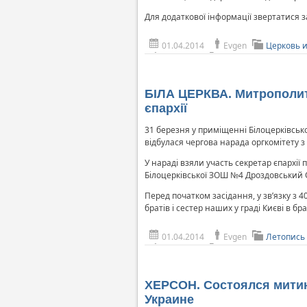
Для додаткової інформації звертатися 
01.04.2014
Evgen
Церковь 
БІЛА ЦЕРКВА. Митрополит 
єпархії
31 березня у приміщенні Білоцерківськ
відбулася чергова нарада оргкомітету з 
У нараді взяли участь секретар єпархії 
Білоцерківської ЗОШ №4 Дроздовський О
Перед початком засідання, у зв’язку з 
братів і сестер наших у граді Києві в 
01.04.2014
Evgen
Летопись
ХЕРСОН. Состоялся митин
Украине