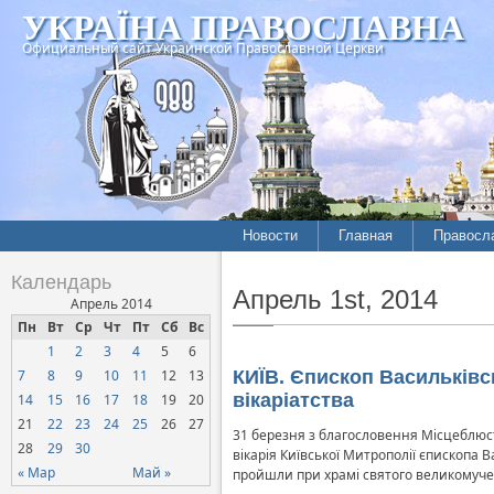
УКРАЇНА ПРАВОСЛАВНА
Официальный сайт Украинской Православной Церкви
Новости
Главная
Правосл
Летопись епархий
Богослов
Календарь
Апрель 1st, 2014
Межконфессиональные
История
Апрель 2014
отношения
Пн
Вт
Ср
Чт
Пт
Сб
Вс
Митропо
1
2
3
4
5
6
Нарушения прав
Хроники
верующих
7
8
9
10
11
12
13
КИЇВ. Єпископ Васильківс
вікаріатства
14
15
16
17
18
19
20
Официальная хроника
21
22
23
24
25
26
27
31 березня з благословення Місцеблюс
Расколы, ереси, секты
28
29
30
вікарія Київської Митрополії єпископа
СОЦИАЛЬНОЕ
« Мар
Май »
пройшли при храмі святого великомуче
СЛУЖЕНИЕ