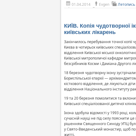
01.04.2014
Evgen
Летопись
КИЇВ. Копія чудотворної 
київських лікарень
Закінчилось перебування точної копії 
Києва в чотирьох київських спеціалізов
відділення Київської міської онкологічн
Київської митрополичої кафедри митро
безсрібників Косми і Даміана Другого л
18 березня чудотворну ікону зустрічали 
Бориспільської єпархії — архімандрито
кісткового відділення, де лікуються ді
відділення Національного інституту раку
19 та 20 березня помолитися та вклонити
Київської спеціалізованої дитячої кліні
Ікона здобула відомості у 1993 році, ко
сучасній науці не під силу пояснити ц
рішенням Священного Синоду УПЦ було 
у Свято-Введенський монастир, щоб по
житті.