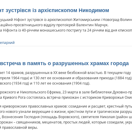
т зустрівся із архієпископом Никодимом
Луцький Ніфонт зустрівся із архієпископоп Житомирським і Новоград-Вол
рмаційно-просвітницького відділу протоієрей Валентин Марчук.
іфонта із 40-річчям монашеського постригу та 24 річчям від дня єпископсь
 епархий
встреча в память о разрушенных храмах города
ает 14 храмов, разрушенных в ХХ веке безбожной властью. В текущем году
преля 1964 года) и 130 лет ее основания и образования прихода (1884 год)
кого (1934 год) и 110 лет ее основания (1904 год).
ожского и Никопольского Ефрема, 23 марта в зале библиотеки Духовно-пр
 Кривого Рога состоялась встреча прихожан с историком Криворожья Охи
 криворожских православных храмов: созидание и расцвет, крестный пут
го нового узнали верующие о жизни, крестном пути и трагическом разру
, Вознесения Господня (площадь Воровского), святителя Николая (район ш
ворожан – священников, меценатов, простых людей, которые созидали, укр
й православной веры.