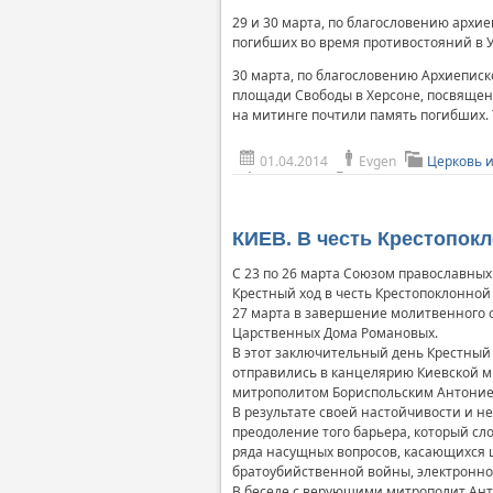
29 и 30 марта, по благословению архи
погибших во время противостояний в Ук
30 марта, по благословению Архиеписк
площади Свободы в Херсоне, посвящен
на митинге почтили память погибших. 
01.04.2014
Evgen
Церковь 
КИЕВ. В честь Крестопок
С 23 по 26 марта Союзом православных
Крестный ход в честь Крестопоклонной
27 марта в завершение молитвенного о
Царственных Дома Романовых.
В этот заключительный день Крестный 
отправились в канцелярию Киевской м
митрополитом Бориспольским Антоние
В результате своей настойчивости и 
преодоление того барьера, который с
ряда насущных вопросов, касающихся ц
братоубийственной войны, электронног
В беседе с верующими митрополит Анто