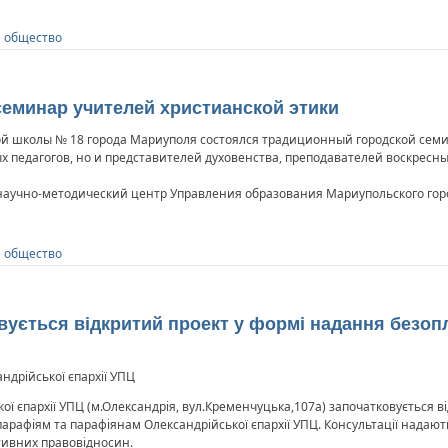
и общество
минар учителей христианской этики
ой школы № 18 города Мариуполя состоялся традиционный городской семи
 педагогов, но и представителей духовенства, преподавателей воскресн
аучно-методический центр Управления образования Мариупольского горо
и общество
ується відкритий проект у формі надання безо
ндрійської єпархії УПЦ
ої єпархії УПЦ (м.Олександрія, вул.Кременчуцька,107а) започатковується в
рафіям та парафіянам Олександрійської єпархії УПЦ. Консультації надають
тивних правовідносин.