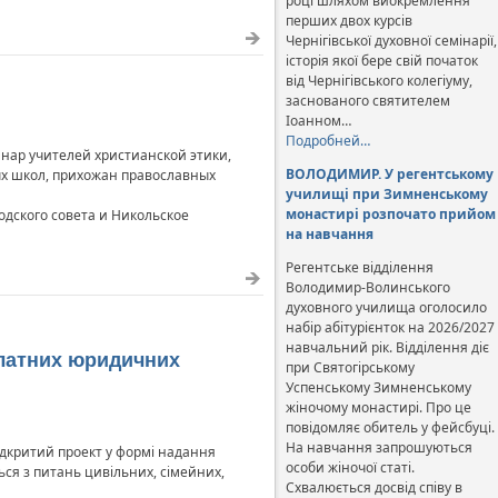
році шляхом виокремлення
перших двох курсів
Чернігівської духовної семінарії,
історія якої бере свій початок
від Чернігівського колегіуму,
заснованого святителем
Іоанном…
Подробней…
нар учителей христианской этики,
ВОЛОДИМИР. У регентському
ых школ, прихожан православных
училищі при Зимненському
монастирі розпочато прийом
дского совета и Никольское
на навчання
Регентське відділення
Володимир-Волинського
духовного училища оголосило
набір абітурієнток на 2026/2027
навчальний рік. Відділення діє
платних юридичних
при Святогірському
Успенському Зимненському
жіночому монастирі. Про це
повідомляє обитель у фейсбуці.
На навчання запрошуються
ідкритий проект у формі надання
особи жіночої статі.
ся з питань цивільних, сімейних,
Схвалюється досвід співу в