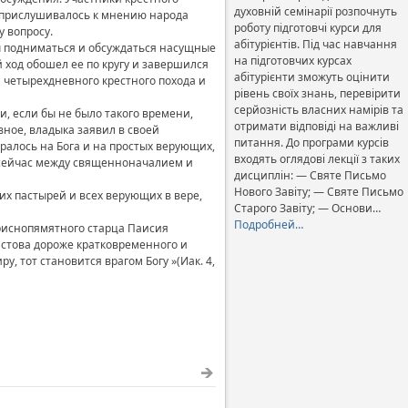
духовній семінарії розпочнуть
е прислушивалось к мнению народа
роботу підготовчі курси для
 вопросу.
абітурієнтів. Під час навчання
ы подниматься и обсуждаться насущные
на підготовчих курсах
 ход обошел ее по кругу и завершился
абітурієнти зможуть оцінити
 четырехдневного крестного похода и
рівень своїх знань, перевірити
серйозність власних намірів та
и, если бы не было такого времени,
отримати відповіді на важливі
вное, владыка заявил в своей
питання. До програми курсів
алось на Бога и на простых верующих,
входять оглядові лекції з таких
т сейчас между священноначалием и
дисциплін: — Святе Письмо
Нового Завіту; — Святе Письмо
х пастырей и всех верующих в вере,
Старого Завіту; — Основи…
Подробней…
приснопямятного старца Паисия
истова дороже кратковременного и
у, тот становится врагом Богу »(Иак. 4,