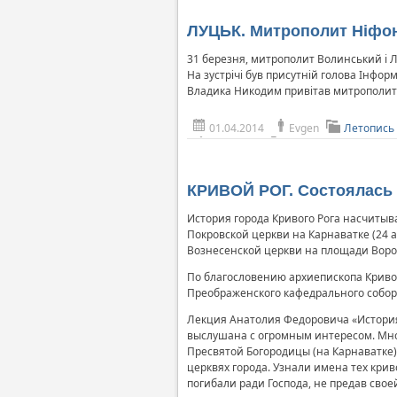
ЛУЦЬК. Митрополит Ніфон
31 березня, митрополит Волинський і 
На зустрічі був присутній голова Інфо
Владика Никодим привітав митрополита Н
01.04.2014
Evgen
Летопись
КРИВОЙ РОГ. Состоялась 
История города Кривого Рога насчитыв
Покровской церкви на Карнаватке (24 а
Вознесенской церкви на площади Воровс
По благословению архиепископа Кривор
Преображенского кафедрального собора
Лекция Анатолия Федоровича «История
выслушана с огромным интересом. Мно
Пресвятой Богородицы (на Карнаватке)
церквях города. Узнали имена тех кри
погибали ради Господа, не предав свое