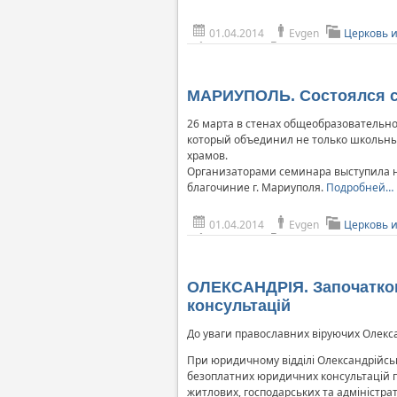
01.04.2014
Evgen
Церковь 
МАРИУПОЛЬ. Состоялся се
26 марта в стенах общеобразовательн
который объединил не только школьных
храмов.
Организаторами семинара выступила н
благочиние г. Мариуполя.
Подробней…
01.04.2014
Evgen
Церковь 
ОЛЕКСАНДРІЯ. Започатков
консультацій
До уваги православних віруючих Олекса
При юридичному відділі Олександрійськ
безоплатних юридичних консультацій па
житлових, господарських та адміністра