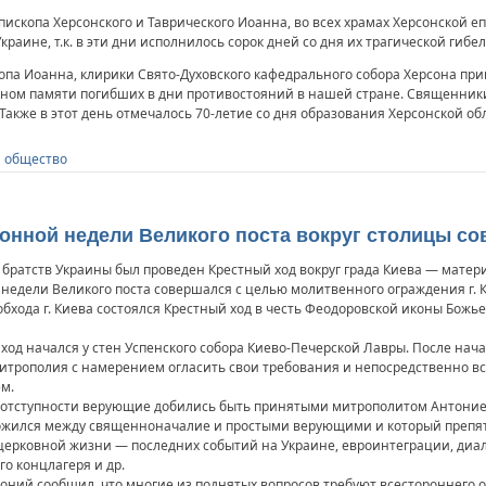
епископа Херсонского и Таврического Иоанна, во всех храмах Херсонской
раине, т.к. в эти дни исполнилось сорок дней со дня их трагической гибел
опа Иоанна, клирики Свято-Духовского кафедрального собора Херсона пр
ном памяти погибших в дни противостояний в нашей стране. Священник
Также в этот день отмечалось 70-летие со дня образования Херсонской об
и общество
лонной недели Великого поста вокруг столицы с
 братств Украины был проведен Крестный ход вокруг града Киева — матер
 недели Великого поста совершался с целью молитвенного ограждения г. К
бхода г. Киева состоялся Крестный ход в честь Феодоровской иконы Бож
ход начался у стен Успенского собора Киево-Печерской Лавры. После нач
итрополия с намерением огласить свои требования и непосредственно в
м.
неотступности верующие добились быть принятыми митрополитом Антонием
ложился между священноначалие и простыми верующими и который препя
ерковной жизни — последних событий на Украине, евроинтеграции, диало
о концлагеря и др.
ний сообщил, что многие из поднятых вопросов требуют всестороннего о