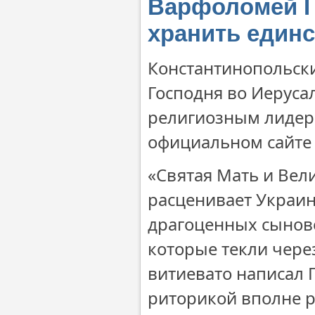
Варфоломей I
хранить един
Константинопольски
Господня во Иеруса
религиозным лидера
официальном сайте 
«Святая Мать и Вел
расценивает Украин
драгоценных сынове
которые текли чере
витиевато написал 
риторикой вполне 