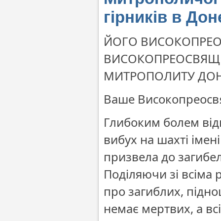
гірників в До
ЙОГО ВИСОКОПРЕО
ВИСОКОПРЕОСВЯЩЕ
МИТРОПОЛИТУ ДОН
Ваше Високопреосвя
Глибоким болем відг
вибух на шахті імен
призвела до загибелі
Поділяючи зі всіма 
про загиблих, підно
немає мертвих, а вс