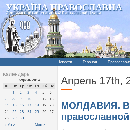
УКРАЇНА ПРАВОСЛАВНА
Официальный сайт Украинской Православной Церкви
Новости
Главная
Православи
Летопись епархий
Богословие
Календарь
Апрель 17th, 
Межконфессиональные
История
Апрель 2014
отношения
Пн
Вт
Ср
Чт
Пт
Сб
Вс
Митрополит
1
2
3
4
5
6
Нарушения прав
Хроники
верующих
7
8
9
10
11
12
13
МОЛДАВИЯ. Во
14
15
16
17
18
19
20
Официальная хроника
21
22
23
24
25
26
27
православной 
Расколы, ереси, секты
28
29
30
СОЦИАЛЬНОЕ
« Мар
Май »
СЛУЖЕНИЕ