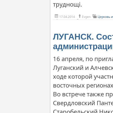
труднощі.
17.04.2014
Evgen
Церковь и
ЛУГАНСК. Сост
администраци
16 апреля, по приг
Луганский и Алчевс
ходе которой участ
восточных регионах
Во встрече также п
Свердловский Пант
Старобельский Ник