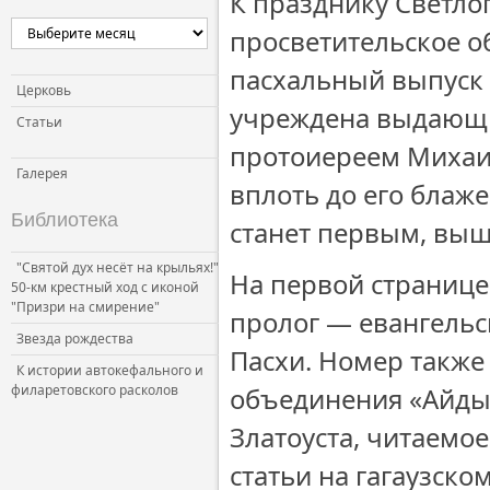
К празднику Светло
Церковь и власть
просветительское 
Церковь и общество
пасхальный выпуск 
Церковь и СМИ
Церковь
учреждена выдающи
Статьи
протоиереем Михаи
Галерея
вплоть до его блаж
Библиотека
станет первым, выш
"Святой дух несёт на крыльях!"
На первой странице
50-км крестный ход с иконой
"Призри на смирение"
пролог — евангельс
Звезда рождества
Пасхи. Номер также
К истории автокефального и
филаретовского расколов
объединения «Айдын
Златоуста, читаемое
статьи на гагаузско