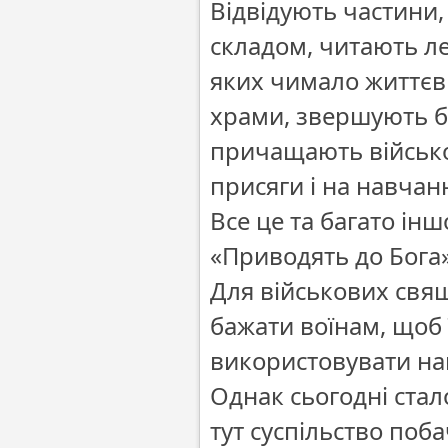
Відвідують частини,
складом, читають ле
яких чимало життєви
храми, звершують б
причащають військо
присяги і на навчан
Все це та багато ін
«Приводять до Бога»
Для військових свящ
бажати воїнам, щоб 
використовувати нав
Однак сьогодні стало
тут суспільство поба