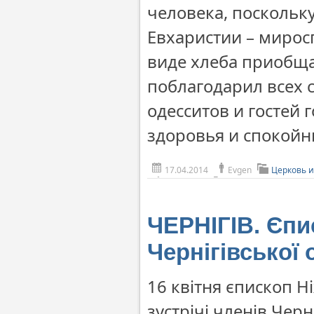
человека, поскольк
Евхаристии – мирос
виде хлеба приобща
поблагодарил всех 
одесситов и гостей 
здоровья и спокойн
17.04.2014
Evgen
Церковь и
ЧЕРНІГІВ. Єпи
Чернігівської 
16 квітня єпископ Н
зустрічі членів Черн