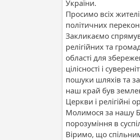
України.
Просимо всіх жителі
політичних перекон
Закликаємо спрямува
релігійних та громад
області для збереже
цілісності і сувере
пошуки шляхів та за
наш край був землею
Церкви і релігійні о
Молимося за нашу Ба
порозуміння в суспіл
Віримо, що спільни