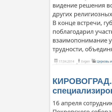
видение решения в
других религиозных
В конце встречи, г
поблагодарил участн
взаимопонимание ув
трудности, объединя
17.04.2014
Evgen
Церковь и
КИРОВОГРАД. 
специализиро
16 апреля сотрудни
Покровского собора