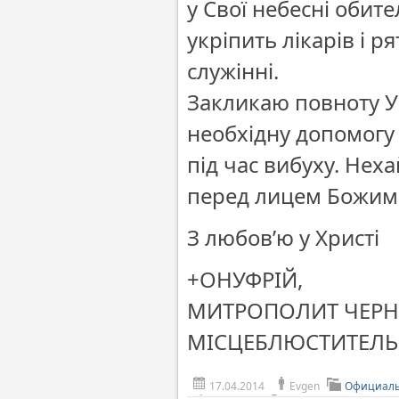
у Свої небесні обит
укріпить лікарів і 
служінні.
Закликаю повноту У
необхідну допомогу 
під час вибуху. Нех
перед лицем Божим
З любов’ю у Христі
+ОНУФРІЙ,
МИТРОПОЛИТ ЧЕРН
МІСЦЕБЛЮСТИТЕЛЬ
17.04.2014
Evgen
Официаль