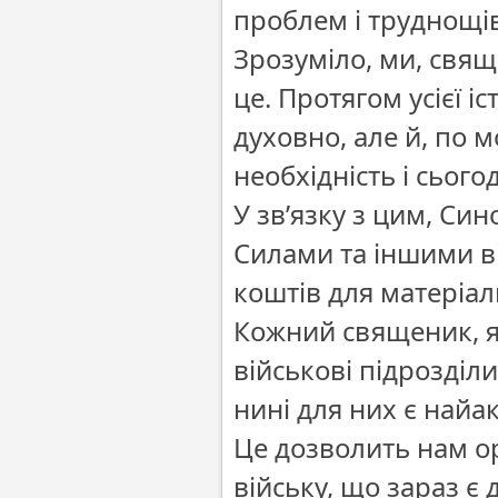
проблем і труднощів
Зрозуміло, ми, свящ
це. Протягом усієї 
духовно, але й, по 
необхідність і сьогод
У зв’язку з цим, Си
Силами та іншими 
коштів для матеріал
Кожний священик, як
військові підрозділ
нині для них є най
Це дозволить нам о
війську, що зараз є