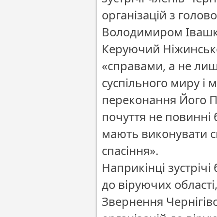
організацій з голов
Володимиром Івашк
Керуючий Ніжинсько
«справами, а не ли
суспільного миру і 
переконання Його П
почуття не повинні
мають виконувати св
спасіння».
Наприкінці зустрічі
до віруючих області,
Звернення Чернігівс