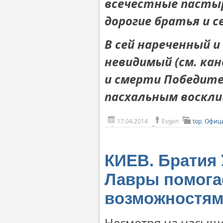
всечестные пастыр
дорогие братья и с
В сей нареченный и
невидимый (см. кан
и смерти Победите
пасхальным воскл
17.04.2014
Evgen
top
,
Офици
КИЕВ. Братия 
Лавры помога
возможностя
Несмотря на насыщ