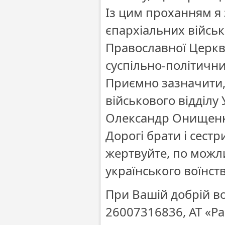
Із цим проханням я 
єпархіальних військ
Православної Церкви,
суспільно-політичних
Приємно зазначити,
військового відділу
Олександр Онищенк
Дорогі брати і сестр
жертвуйте, по можл
українського воїнст
При Вашій добрій в
26007316836, АТ «Р