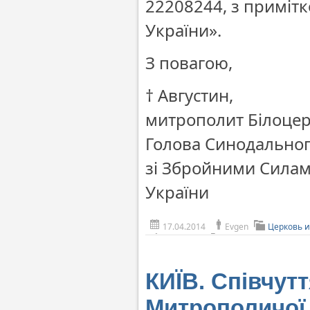
22208244, з приміт
України».
З повагою,
† Августин,
митрополит Білоцерк
Голова Синодального
зі Збройними Сила
України
17.04.2014
Evgen
Церковь и
КИЇВ. Співчут
Митрополичої 