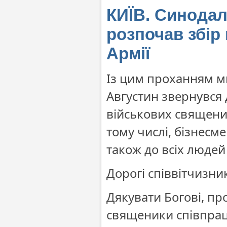
КИЇВ. Синодал
розпочав збір 
Армії
Із цим проханням м
Августин звернувся 
військових священик
тому числі, бізнесме
також до всіх людей 
Дорогі співвітчизни
Дякувати Богові, пр
священики співпрац