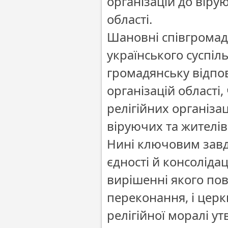
організацій до вірую
області.
Шановні співгромад
українського суспіл
громадянську відпов
організацій області,
релігійних організа
віруючих та жителів
Нині ключовим завд
єдності й консолідац
вирішенні якого пов
переконання, і церкв
релігійної моралі у