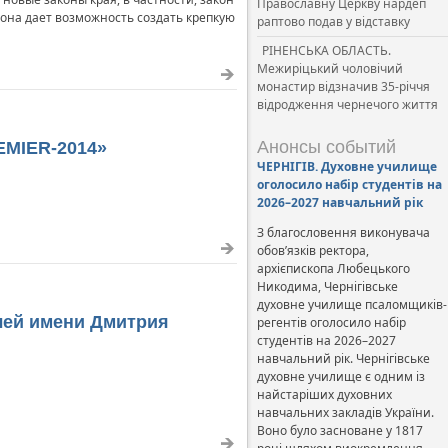
Православну Церкву нардеп
она дает возможность создать крепкую
раптово подав у відставку
РІНЕНСЬКА ОБЛАСТЬ.
Межиріцький чоловічий
монастир відзначив 35-річчя
відродження чернечого життя
Анонсы событий
EMIER-2014»
ЧЕРНІГІВ. Духовне училище
оголосило набір студентів на
2026–2027 навчальний рік
З благословення виконувача
обов’язків ректора,
архієпископа Любецького
Никодима, Чернігівське
духовне училище псаломщиків-
лей имени Дмитрия
регентів оголосило набір
студентів на 2026–2027
навчальний рік. Чернігівське
духовне училище є одним із
найстаріших духовних
навчальних закладів України.
Воно було засноване у 1817