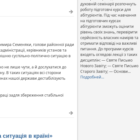
духовній семінарії розпочнуть
роботу підготовчі курси для
абітурієнтів. Під час навчання
на підготовчих курсах
абітурієнти зможуть оцінити
рівень своїх знань, перевірити
серйозність власних намірів та
отримати відповіді на важливі
лодимира Семеняки, голови районної ради
питання. До програми курсів
дміністрації, керівників установ та
входять оглядові лекції з таких
инішню суспільно-політично ситуацію в
дисциплін: — Святе Письмо
Нового Завіту; — Святе Письмо
но не лише чути, а й дослухатися до
Старого Завіту; — Основи…
у. В таких ситуаціях всі сторони
Подробней…
гіонах нашої держави дестабілізують
праці задля збереження стабільної
итуація в країні»