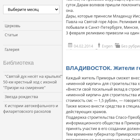
суток Дарам волхвов пришли поклонитьс
она.
Дары, которые принесли Младенцу Иису
Павла на Святой горе Афон. Реликвия в
Церковь
побывали в Санкт-Петербурге, Минске,
3 февраля реликвию привезли на один д
Статьи
04.02.2014
Evgen
Без рубри
Галерея
Библиотека
ВЛАДИВОСТОК. Жители го
"Святой дух несёт на крыльях!"
Каждый житель Приморья сможет внест
50-км крестный ход с иконой
«именной кирпич» для строительства х
"Призри на смирение"
«Внести свой посильный вклад в стро
«именной кирпич» для строительства ил
Звезда рождества
стоимость смс — 1,5 рубля», — говорит
К истории автокефального и
Также можно внести средства в специ
филаретовского расколов
действующих храмов.
Поддержка строительства Спасо-Преоб
информационного общества в Приморско
принять участие в его создании долж
Тем временем губернатор Приморского
пятилетием со дня интронизации. Глава