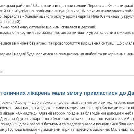
ницької районної бібліотеки з ініціативи голови Переяслав-Хмельницької 
ий стіл «Суспільно–політична ситуація в країні» в якому взяли участь рай
Переяслав – Хмельницького округу архімандрита Ніла (Семенець) у кругло
аровський).
пільно-політичну ситуацію що нині склалася в державі.
криваючи круглий стіл зазначив, що за нинішніх умов головним є мирне в
вився за мирне без агресії та кровопролиття вирішення ситуації що склал
ерква і надалі буде молитися за примноження любові та викорінення нена
ки
 столичних лікарень мали змогу прикластися до Да
 реліквії Афону — Дарів волхвів – до великої святині змогли молитовно вк
окрема – малі пацієнти з двох великих медичних закладів Києва: дитячого 
аної лікарні «Охмадтид». Організатором поїздки за благодійної допомоги н
Даміана Другого лікарняного благочиння на чолі з настоятелем ієреєм Єв
 понад 250 дітей разом з батьками та медперсоналом помолилися біля Дарі
 у Господа допомоги у зміцненні віри та тілесного зцілення. Маленькі п