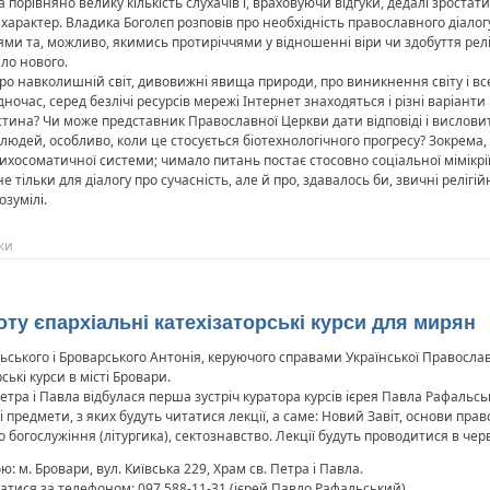
 порівняно велику кількість слухачів і, враховуючи відгуки, дедалі зростат
характер. Владика Боголєп розповів про необхідність православного діало
ми та, можливо, якимись протиріччями у відношенні віри чи здобуття реліг
ло нового.
 навколишній світ, дивовижні явища природи, про виникнення світу і всесв
очас, серед безлічі ресурсів мережі Інтернет знаходяться і різні варіанти
стина? Чи може представник Православної Церкви дати відповіді і висловит
 людей, особливо, коли це стосується біотехнологічного прогресу? Зокрема,
сихосоматичної системи; чимало питань постає стосовно соціальної мімікрії
 тільки для діалогу про сучасність, але й про, здавалось би, звичні релігійн
озумілі.
ки
у єпархіальні катехізаторські курси для мирян
ського і Броварського Антонія, керуючого справами Української Православ
ські курси в місті Бровари.
 Петра і Павла відбулася перша зустріч куратора курсів ієрея Павла Рафальсь
предмети, з яких будуть читатися лекції, а саме: Новий Завіт, основи правос
богослужіння (літургика), сектознавство. Лекції будуть проводитися в черве
: м. Бровари, вул. Київська 229, Храм св. Петра і Павла.
тися за телефоном: 097 588-11-31 (ієрей Павло Рафальський).