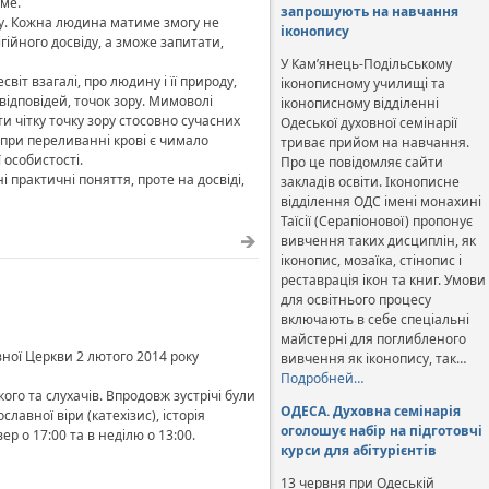
име.
запрошують на навчання
гу. Кожна людина матиме змогу не
іконопису
ійного досвіду, а зможе запитати,
У Кам’янець-Подільському
іт взагалі, про людину і її природу,
іконописному училищі та
 відповідей, точок зору. Мимоволі
іконописному відділенні
и чітку точку зору стосовно сучасних
Одеської духовної семінарії
 при переливанні крові є чимало
триває прийом на навчання.
 особистості.
Про це повідомляє сайти
і практичні поняття, проте на досвіді,
закладів освіти. Іконописне
відділення ОДС імені монахині
Таїсії (Серапіонової) пропонує
вивчення таких дисциплін, як
іконопис, мозаїка, стінопис і
реставрація ікон та книг. Умови
для освітнього процесу
включають в себе спеціальні
майстерні для поглибленого
ної Церкви 2 лютого 2014 року
вивчення як іконопису, так…
Подробней…
кого та слухачів. Впродовж зустрічі були
ОДЕСА. Духовна семінарія
лавної віри (катехізис), історія
оголошує набір на підготовчі
р о 17:00 та в неділю о 13:00.
курси для абітурієнтів
13 червня при Одеській