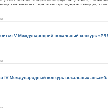
огодетным семьям — это прекрасная мера поддержки приморцев, так как 
ки
стоится V Международний вокальный конкурс «PR
ки
тся ІV Mеждународный конкурс вокальных ансамб
ки