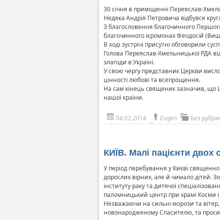
30 січня в приміщенні Переяслав-Хмель
Недяка Андрія Петровича відбувся кругл
З благословення благочинного Першого 
благочинного ієромонах Феодосій (Виш
В ході зустрічі присутні обговорили сус
Голова Переяслав-Хмельницької РДА від
злагоди в Україні.
У свою чергу представник Церкви висло
цінності любові та всепрощення.
На сам кінець священик зазначив, що Ц
нашої країни.
04.02.2014
Evgen
Без рубри
КИЇВ. Малі пацієнти двох
У період перебування у Києві священної
дорослих вірних, але й чимало дітей. З
інституту раку та дитячої спеціалізов
паломницький центр при храмі Косми і 
Незважаючи на сильні морози та вітер,
новонародженому Спасителю, та просили