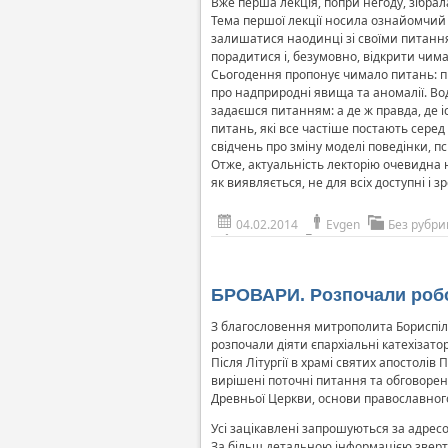
Вже перша лекція, попри негоду, зібрала
Тема першої лекції носила ознайомчий 
залишатися наодинці зі своїми питання
порадитися і, безумовно, відкрити чима
Сьогодення пропонує чимало питань: про
про надприродні явища та аномалії. Водн
задаєшся питанням: а де ж правда, де і
питань, які все частіше постають серед
свідчень про зміну моделі поведінки, п
Отже, актуальність лекторію очевидна не
як виявляється, не для всіх доступні і зр
04.02.2014
Evgen
Без рубри
БРОВАРИ. Розпочали робот
З благословення митрополита Бориспіль
розпочали діяти єпархіальні катехізатор
Після Літургії в храмі святих апостолів
вирішені поточні питання та обговорені 
Древньої Церкви, основи православного 
Усі зацікавлені запрошуються за адресою
За більш детальною інформацією зверта