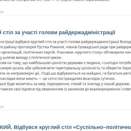
ки
стіл за участі голови райдержадміністрації
іністрації відбувся круглий стіл за участі голови райдержадміністрації Во
 району протоієрея Рустіка Романія, членів Громадської ради при райдержа
х організацій, політичних партій. Учасники «круглого столу» обговорили н
у шляхів виходу з політичної кризи.
сив на тому, що найбільшою цінністю держави є людина, і сьогодні потріб
симум зусиль аби забезпечити територіальну цінлісність та зберегти Україн
ти за неправомірні дії.. Події,що відбуваються на майдані, і в багатьох ре
і наслідки вони мають — це сотні постраждалих внаслідок сутичок.
лі буде молитись за мир, порозуміння, спокій та злагоду у нашій державі.
тавили свої підписи під зверненням із закликом до взаєморозуміння і спів
ки
 Відбувся круглий стіл «Суспільно–політична с