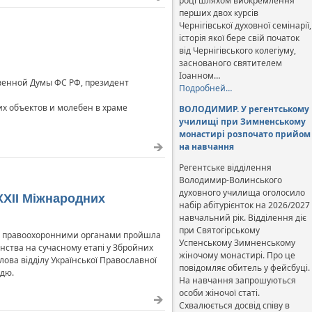
році шляхом виокремлення
перших двох курсів
Чернігівської духовної семінарії,
історія якої бере свій початок
від Чернігівського колегіуму,
заснованого святителем
Іоанном…
твенной Думы ФС РФ, президент
Подробней…
х объектов и молебен в храме
ВОЛОДИМИР. У регентському
училищі при Зимненському
монастирі розпочато прийом
на навчання
Регентське відділення
Володимир-Волинського
духовного училища оголосило
XXII Міжнародних
набір абітурієнток на 2026/2027
навчальний рік. Відділення діє
при Святогірському
ми і правоохоронними органами пройшла
Успенському Зимненському
енства на сучасному етапі у Збройних
жіночому монастирі. Про це
олова відділу Української Православної
повідомляє обитель у фейсбуці.
ддю.
На навчання запрошуються
особи жіночої статі.
Схвалюється досвід співу в