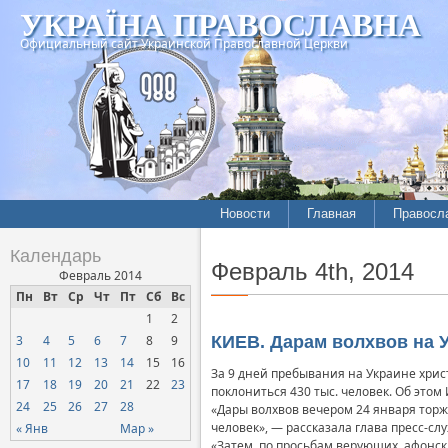
УКРАЇНА ПРАВОСЛАВНА
Официальный сайт Украинской Православной Церкви
Новости
Главная
Правосл
Календарь
Февраль 4th, 2014
Февраль 2014
Пн
Вт
Ср
Чт
Пт
Сб
Вс
1
2
3
4
5
6
7
8
9
КИЕВ. Дарам волхвов на У
10
11
12
13
14
15
16
За 9 дней пребывания на Украине хрис
17
18
19
20
21
22
23
поклониться 430 тыс. человек. Об это
24
25
26
27
28
«Дары волхвов вечером 24 января торж
человек», — рассказала глава пресс-с
« Янв
Мар »
«Затем, по просьбам верующих, афонск