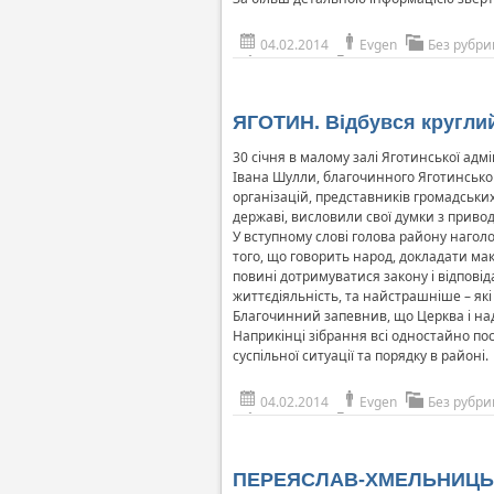
04.02.2014
Evgen
Без рубри
ЯГОТИН. Відбувся круглий 
30 січня в малому залі Яготинської адм
Івана Шулли, благочинного Яготинського
організацій, представників громадськи
державі, висловили свої думки з привод
У вступному слові голова району наголо
того, що говорить народ, докладати мак
повині дотримуватися закону і відповіда
життєдіяльність, та найстрашніше – як
Благочинний запевнив, що Церква і нада
Наприкінці зібрання всі одностайно пос
суспільної ситуації та порядку в районі.
04.02.2014
Evgen
Без рубри
ПЕРЕЯСЛАВ-ХМЕЛЬНИЦЬКИЙ.