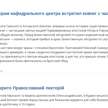
рам кафедрального центра встретил ковчег с ч
опа Сумского и Ахтырского Евлогия, впервые за всю историю существован
вчег с частицами святых мощей Первоверховных апостолов Петра и Павла
а общую молитву. Перед Божественной литургией отслужен водосвятный м
вятыни — ковчега, который прибыл в храм. Божественную литургию по сл
акоуз.
шествие вокруг храма с чтением Евангелия. Протоиерей Николай Смакоуз 
щего архиерея, а также сердечно поздравил настоятеля храма протоиере
ь приложиться к святым мощам апостолов, а для тех, кто пришел позже,
прихожане были приглашены на братский обед.
ки
крито Православний лекторій
ителів Афанасія та Кирила архієпископів Олександрійських, в будівлі місько
ький Боголєп провів першу лекцію для бажаючих відкрити для себе безмежн
щоп’ятниці о 16 годині.