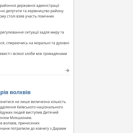
районної державної адміністрації
онні депутати та керівництво району.
му столі взяв участь помічник
регулювання ситуації задля миру та
ася, спираючись на моральні та духовні
висті і всякої злоби між громадянами
рів волхвів
лонитися не лише величезна кількість
відділення Київського національного
ебайдужих людей виступив Дитячий
генієм Мілєшкіним.
в волхвів, принесених
рочани потрапили до ковчегу з Дарами