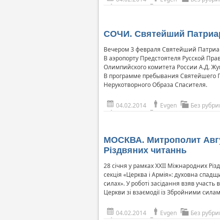
СОЧИ. Святейший Патриа
Вечером 3 февраля Святейший Патриар
В аэропорту Предстоятеля Русской Пр
Олимпийского комитета России А.Д. Жу
В программе пребывания Святейшего Па
Нерукотворного Образа Спасителя.
04.02.2014
Evgen
Без рубри
МОСКВА. Митрополит Авгус
Різдвяних читаннь
28 січня у рамках XXII Міжнародних Рі
секція «Церква і Армія»: духовна спадщ
силах». У роботі засідання взяв участь 
Церкви зі взаємодії із Збройними сил
04.02.2014
Evgen
Без рубри