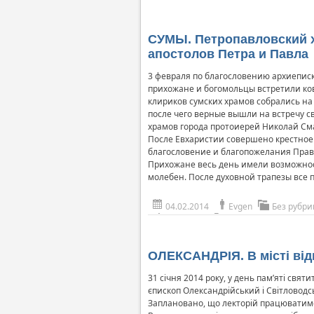
СУМЫ. Петропавловский х
апостолов Петра и Павла
3 февраля по благословению архиеписк
прихожане и богомольцы встретили ко
клириков сумских храмов собрались н
после чего верные вышли на встречу с
храмов города протоиерей Николай См
После Евхаристии совершено крестное 
благословение и благопожелания Правя
Прихожане весь день имели возможност
молебен. После духовной трапезы все 
04.02.2014
Evgen
Без рубри
ОЛЕКСАНДРІЯ. В місті від
31 січня 2014 року, у день пам’яті свят
єпископ Олександрійський і Світловодс
Заплановано, що лекторій працюватиме 