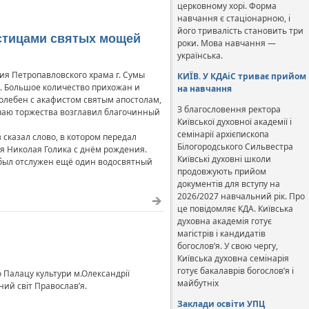
церковному хорі. Форма
навчання є стаціонарною, і
його тривалість становить три
астицами святых мощей
роки. Мова навчання —
українська.
ия Петропавловского храма г. Сумы
КИЇВ. У КДАіС триває прийом
. Большое количество прихожан и
на навчання
олебен с акафистом святым апостолам,
З благословення ректора
учаю торжества возглавил благочинный
Київської духовної академії і
семінарії архієпископа
сказал слово, в котором передал
Білогородського Сильвестра
я Николая Голика с днём рождения.
Київські духовні школи
 был отслужен ещё один водосвятный
продовжують прийом
документів для вступу на
2026/2027 навчальний рік. Про
це повідомляє КДА. Київська
духовна академія готує
магістрів і кандидатів
богослов’я. У свою чергу,
Київська духовна семінарія
готує бакалаврів богослов’я і
го Палацу культури м.Олександрії
майбутніх
ий світ Православ’я.
Заклади освіти УПЦ