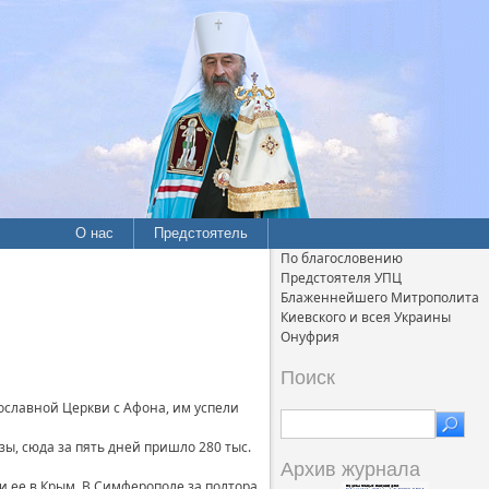
О нас
Предстоятель
По благословению
Предстоятеля УПЦ
Блаженнейшего Митрополита
Киевского и всея Украины
Онуфрия
Поиск
ославной Церкви с Афона, им успели
ы, сюда за пять дней пришло 280 тыс.
Архив журнала
 ее в Крым. В Симферополе за полтора