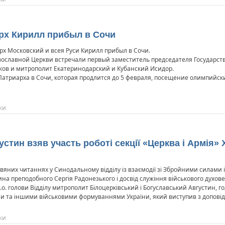
рх Кирилл прибыл в Сочи
х Московский и всея Руси Кирилл прибыл в Сочи.
авославной Церкви встречали первый заместитель председателя Государс
ков и митрополит Екатеринодарский и Кубанский Исидор.
триарха в Сочи, которая продлится до 5 февраля, посещение олимпийски
ки
тин взяв участь роботі секції «Церква і Армія» 
здвяних читаннях у Синодальному відділу із взаємодії зі Збройними сила
ина преподобного Сергія Радонезького і досвід служіння військового духов
в.о. голови Відділу митрополит Білоцерківський і Богуславський Августин, г
ами та іншими військовими формуваннями України, який виступив з допові
ки