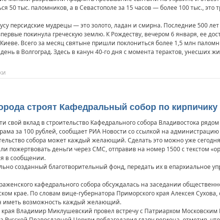
я 50 тыс. паломников, а в Севастополе за 15 часов — более 100 тыс., это
су персидские мудрецы — это золото, ладан и смирна. Последние 500 лет
первые покинула греческую землю. К Рождеству, вечером 6 января, ее дос
 Киеве. Всего за месяц святыне пришли поклониться более 1,5 млн паломн
ень в Волгоград. Здесь в канун 40-го дня с момента терактов, унесших жи
ки
рода строят Кафедральный собор по кирпичику
и свой вклад в строительство Кафедрального собора Владивостока рядом
рама за 100 рублей, сообщает РИА Новости со ссылкой на администрацию 
ительство собора может каждый желающий. Сделать это можно уже сегодн
и пожертвовать деньги через СМС, отправив на номер 1500 с текстом «opla
ся в сообщении.
ально созданный благотворительный фонд, передать их в епархиальное у
раженского кафедрального собора обсуждалась на заседании общественно
м крае. По словам вице-губернатора Приморского края Алексея Сухова, с
ен иметь возможность каждый желающий.
 края Владимир Миклушевский провел встречу с Патриархом Московским К
 Русской Православной Церкви поблагодарил главу региона, отметив, что 