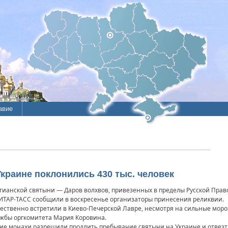
авие
краине поклонились 430 тыс. человек
тианской святыни — Даров волхвов, привезенных в пределы Русской Прав
м ИТАР-ТАСС сообщили в воскресенье организаторы принесения реликвии.
ественно встретили в Киево-Печерской Лавре, несмотря на сильные мороз
лужбы оргкомитета Мария Коровина.
ие монахи разрешили продлить пребывание святыни на Украине и отвезти