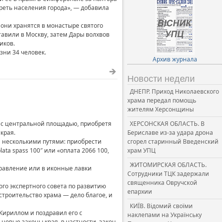
 треть населения города», — добавила
 они хранятся в монастыре святого
тавили в Москву, затем Дары волхвов
иков.
зни 34 человек.
Архив журнала
Новости недели
ДНЕПР. Приход Николаевского
храма передал помощь
жителям Херсонщины
 с центральной площадью, приобретя
ХЕРСОНСКАЯ ОБЛАСТЬ. В
края.
Бериславе из-за удара дрона
я несколькими путями: приобрести
сгорел старинный Введенский
ta spass 100″ или «оплата 2066 100,
храм УПЦ
ЖИТОМИРСКАЯ ОБЛАСТЬ.
правление или в иконные лавки
Сотрудники ТЦК задержали
священника Овручской
го экспертного совета по развитию
епархии
троительство храма — дело благое, и
КИЇВ. Відомий своїми
ириллом и поздравил его с
наклепами на Українську
новые законы края, в частности, закон