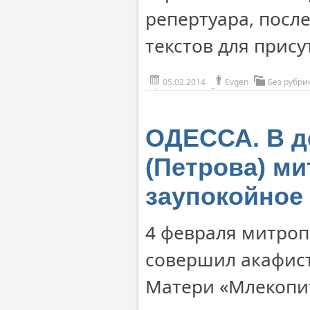
репертуара, посл
текстов для прис
05.02.2014
Evgen
Без рубри
ОДЕССА. В д
(Петрова) м
заупокойное
4 февраля митроп
совершил акафис
Матери «Млекопит