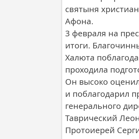
святыня христиан
Афона.
3 февраля на пре
итоги. Благочинн
Халюта поблагодар
проходила подгото
Он высоко оценил
и поблагодарил п
генерального дир
Таврический Леон
Протоиерей Серги