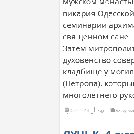
мужском монасты
викария Одесской
семинарии архим
священном сане.
Затем митрополит
духовенство сове
кладбище у моги
(Петрова), которы
многолетнего рук
05.02.2014
Evgen
Без рубри