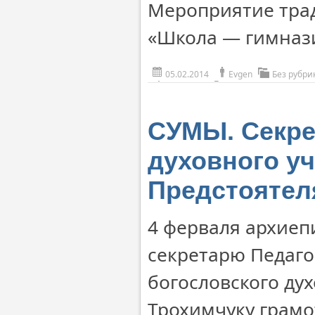
Мероприятие тра
«Школа — гимнази
05.02.2014
Evgen
Без рубри
СУМЫ. Секре
духовного у
Предстоятел
4 ферваля архиеп
секретарю Педаго
богословского ду
Трохимчуку грамо