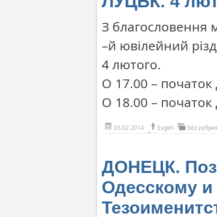
ЛУЦЬК. 4 лют
З благословення 
–й ювілейний різ
4 лютого.
О 17.00 – початок 
О 18.00 – початок
05.02.2014
Evgen
Без рубри
ДОНЕЦК. Поз
Одесскому и
Тезоименитс