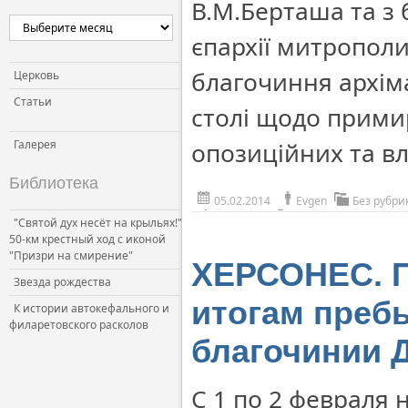
В.М.Берташа та з
єпархії митрополи
благочиння архіма
Церковь
Статьи
столі щодо прими
Галерея
опозиційних та в
Библиотека
05.02.2014
Evgen
Без рубри
"Святой дух несёт на крыльях!"
50-км крестный ход с иконой
"Призри на смирение"
ХЕРСОНЕС. П
Звезда рождества
итогам преб
К истории автокефального и
филаретовского расколов
благочинии 
С 1 по 2 февраля