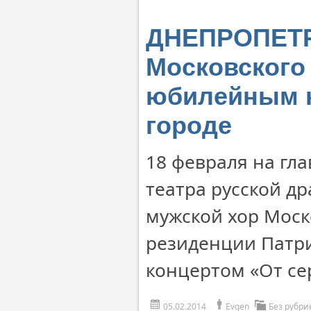
ДНЕПРОПЕТР
Московского
юбилейным к
городе
18 февраля на гл
театра русской д
мужской хор Моск
резиденции Патри
концертом «От се
05.02.2014
Evgen
Без рубри