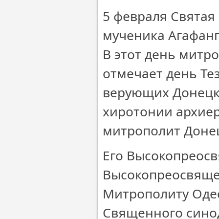
5 февраля Святая
мученика Агафанге
В этот день митр
отмечает день Те
верующих Донецк
хиротонии архие
митрополит Доне
Его Высокопреосв
Высокопреосвящ
Митрополиту Одес
Священного сино