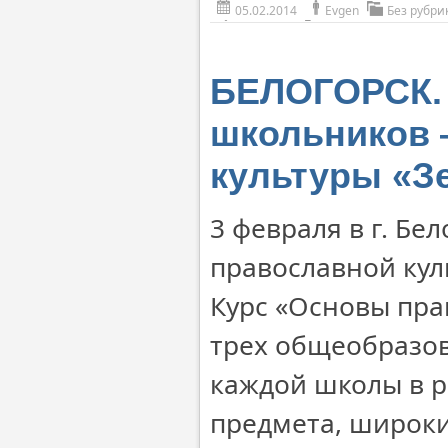
05.02.2014
Evgen
Без рубри
БЕЛОГОРСК. 
школьников 
культуры «З
3 февраля в г. Бе
православной кул
Курс «Основы пра
трех общеобразов
каждой школы в р
предмета, широки