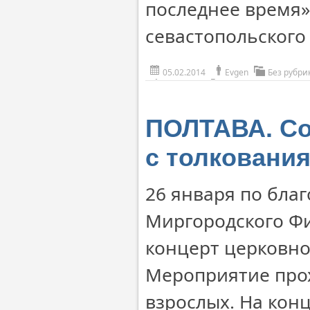
последнее время»
севастопольского
05.02.2014
Evgen
Без рубри
ПОЛТАВА. Со
с толковани
26 января по бла
Миргородского Фи
концерт церковно
Мероприятие прох
взрослых. На кон