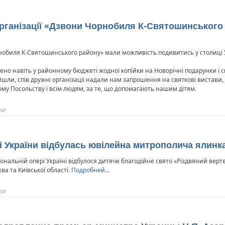
 організації «Дзвони Чорнобиля К-Святошинського
орнобиля К-Святошинського району» мали можливість подивитись у столиці 
но навіть у районному бюджеті жодної копійки на Новорічні подарунки і св
йшли, спів дружні організації надали нам запрошення на святкові вистави, і
кому Посольству і всім людям, за те, що допомагають нашим дітям.
ки
рі України відбулась ювілейна митрополича ялинк
ціональній опері Україні відбулося дитяче благодійне свято «Різдвяний верте
ва та Київської області.
Подробней…
ки