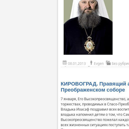
08.01.2013
Evgen
Без рубри
КИРОВОГРАД. Правящий ар
Преображенском соборе
7 января, Его Высокопреосвященство,
торжествах, проводимых в Спасо-Преоб
Владыка Иоасаф поздравил всех воспит
владыка напомнил детям о том, что Сам
Высокопреосвященство пожелал каждому
всех жизненных ситуациях поступать та