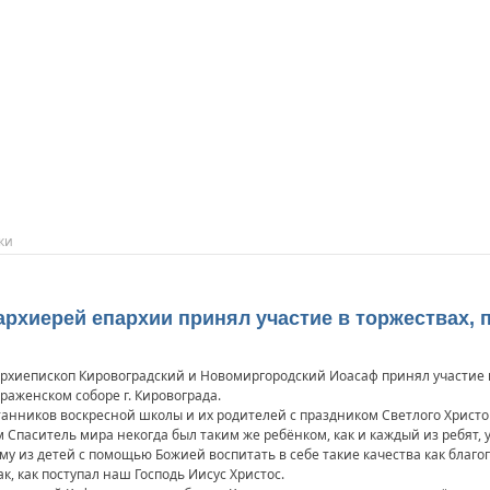
ки
хиерей епархии принял участие в торжествах, 
 архиепископ Кировоградский и Новомиргородский Иоасаф принял участие
раженском соборе г. Кировограда.
анников воскресной школы и их родителей с праздником Светлого Христо
 Спаситель мира некогда был таким же ребёнком, как и каждый из ребят, 
 из детей с помощью Божией воспитать в себе такие качества как благог
к, как поступал наш Господь Иисус Христос.