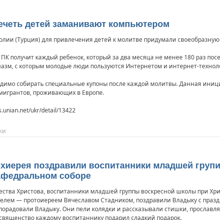
ечеть детей заманивают компьютером
олии (Турция) для привлечения детей к молитве придумали своеобразную
К получит каждый ребенок, который за два месяца не менее 180 раз посе
зиазм, с которым молодые люди пользуются Интернетом и интернет-техно
ходимо собирать специальные купоны после каждой молитвы. Данная иниц
эмигрантов, проживающих в Европе.
.unian.net/ukr/detail/13422
ки
хиерея поздравили воспитанники младшей групи
афедральном соборе
ества Христова, воспитанники младшей группы воскресной школы при Х
дителем — протоиереем Вячеславом Стадником, поздравили Владыку с праз
порадовали Владыку. Они пели колядки и рассказывали стишки, прослав
еосвященство каждому воспитаннику подарил сладкий подарок.