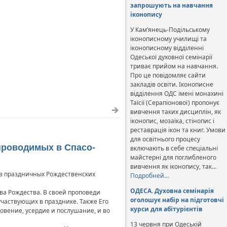
запрошують на навчання
іконопису
У Кам’янець-Подільському
іконописному училищі та
іконописному відділенні
Одеської духовної семінарії
триває прийом на навчання.
Про це повідомляє сайти
закладів освіти. Іконописне
відділення ОДС імені монахині
Таїсії (Серапіонової) пропонує
вивчення таких дисциплін, як
іконопис, мозаїка, стінопис і
реставрація ікон та книг. Умови
для освітнього процесу
проводимых в Спасо-
включають в себе спеціальні
майстерні для поглибленого
вивчення як іконопису, так…
 в праздничных Рождественских
Подробней…
ОДЕСА. Духовна семінарія
ва Рождества. В своей проповеди
оголошує набір на підготовчі
участвующих в празднике. Также Его
курси для абітурієнтів
овение, усердие и послушание, и во
13 червня при Одеській