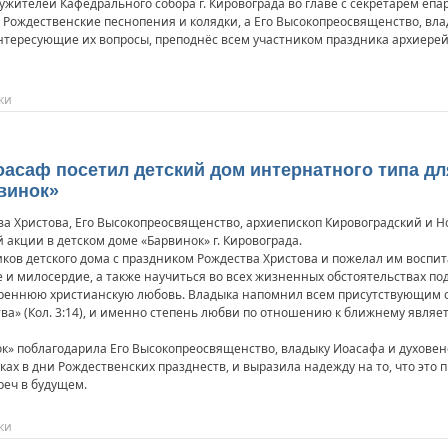
жителей Кафедрального собора г. Кировограда во главе с секретарём еп
 Рождественские песнопения и колядки, а Его Высокопреосвященство, вл
интересующие их вопросы, преподнёс всем участником праздника архиерей
ки
саф посетил детский дом интернатного типа дл
винок»
тва Христова, Его Высокопреосвященство, архиепископ Кировоградский и
 акции в детском доме «Барвинок» г. Кировограда.
ков детского дома с праздником Рождества Христова и пожелал им воспит
 и милосердие, а также научиться во всех жизненных обстоятельствах под
креннюю христианскую любовь. Владыка напомнил всем присутствующим о
ва» (Кол. 3:14), и именно степень любви по отношению к ближнему явля
к» поблагодарила Его Высокопреосвященство, владыку Иоасафа и духовен
ках в дни Рождественских празднеств, и выразила надежду на то, что эт
реч в будущем.
ки