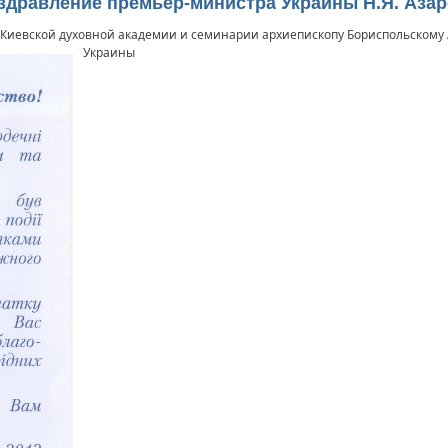
здравление премьер-министра Украины Н.Я. Аза
 Киевской духовной академии и семинарии архиепископу Бориспольскому
Украины