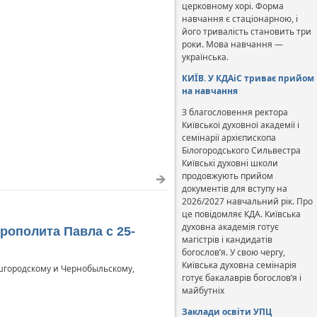
церковному хорі. Форма
навчання є стаціонарною, і
його тривалість становить три
роки. Мова навчання —
українська.
КИЇВ. У КДАіС триває прийом
на навчання
З благословення ректора
Київської духовної академії і
семінарії архієпископа
Білогородського Сильвестра
Київські духовні школи
продовжують прийом
документів для вступу на
2026/2027 навчальний рік. Про
це повідомляє КДА. Київська
духовна академія готує
рополита Павла с 25-
магістрів і кандидатів
богослов’я. У свою чергу,
Київська духовна семінарія
городскому и Чернобыльскому,
готує бакалаврів богослов’я і
майбутніх
Заклади освіти УПЦ