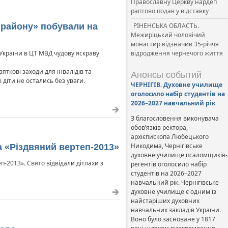
Православну Церкву нардеп
раптово подав у відставку
 району» побували на
РІНЕНСЬКА ОБЛАСТЬ.
Межиріцький чоловічий
монастир відзначив 35-річчя
України в ЦТ МВД чудову яскраву
відродження чернечого життя
яткові заходи для інвалідів та
Анонсы событий
 діти не остались без уваги.
ЧЕРНІГІВ. Духовне училище
оголосило набір студентів на
2026–2027 навчальний рік
З благословення виконувача
обов’язків ректора,
архієпископа Любецького
Никодима, Чернігівське
а «Різдвяний вертеп-2013»
духовне училище псаломщиків-
п-2013». Свято відвідали дітлахи з
регентів оголосило набір
студентів на 2026–2027
навчальний рік. Чернігівське
духовне училище є одним із
найстаріших духовних
навчальних закладів України.
Воно було засноване у 1817