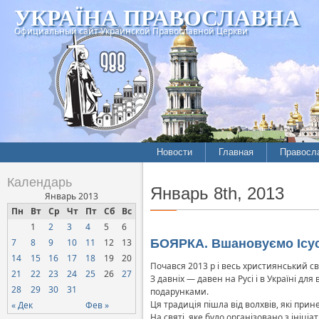
УКРАЇНА ПРАВОСЛАВНА
Официальный сайт Украинской Православной Церкви
Новости
Главная
Правосл
Календарь
Январь 8th, 2013
Январь 2013
Пн
Вт
Ср
Чт
Пт
Сб
Вс
1
2
3
4
5
6
7
8
9
10
11
12
13
БОЯРКА. Вшановуємо Ісуса
14
15
16
17
18
19
20
Почався 2013 р і весь християнський св
21
22
23
24
25
26
27
З давніх — давен на Русі і в Україні д
28
29
30
31
подарунками.
Ця традиція пішла від волхвів, які при
« Дек
Фев »
На святі, яке було організовано з ініц