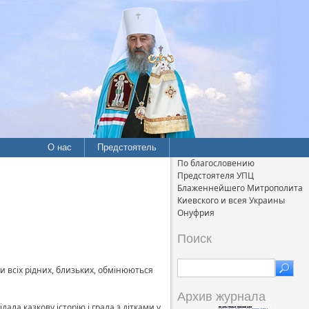
О нас
Предстоятель
По благословению
Предстоятеля УПЦ
Блаженнейшего Митрополита
Киевского и всея Украины
Онуфрия
Поиск
ми всіх рідних, близьких, обмінюються
Архив журнала
ала казкову історію і грала з дітками у