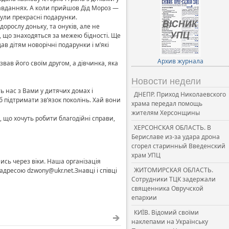
х завданнях. А коли прийшов Дід Мороз —
були прекрасні подарунки.
дорослу доньку, та онуків, але не
н, що знаходяться за межею бідності. Ще
ав дітям новорічні подарунки і м’які
Архив журнала
вав його своїм другом, а дівчинка, яка
Новости недели
ть нас з Вами у дитячих домах і
ДНЕПР. Приход Николаевского
б підтримати зв’язок поколінь. Хай вони
храма передал помощь
жителям Херсонщины
х, що хочуть робити благодійні справи,
ХЕРСОНСКАЯ ОБЛАСТЬ. В
Бериславе из-за удара дрона
сгорел старинный Введенский
храм УПЦ
лись через віки. Наша організація
ЖИТОМИРСКАЯ ОБЛАСТЬ.
адресою dzwony@ukr.net.Знавці і співці
Сотрудники ТЦК задержали
священника Овручской
епархии
КИЇВ. Відомий своїми
наклепами на Українську