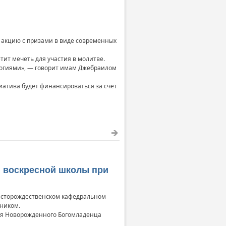
 акцию с призами в виде современных
тит мечеть для участия в молитве.
логиями», — говорит имам Джебраилом
иатива будет финансироваться за счет
 воскресной школы при
ристорождественском кафедральном
дником.
ляя Новорожденного Богомладенца