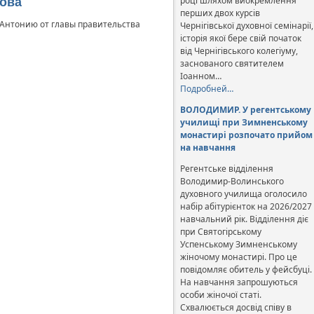
році шляхом виокремлення
рова
перших двох курсів
 Антонию от главы правительства
Чернігівської духовної семінарії,
історія якої бере свій початок
від Чернігівського колегіуму,
заснованого святителем
Іоанном…
Подробней…
ВОЛОДИМИР. У регентському
училищі при Зимненському
монастирі розпочато прийом
на навчання
Регентське відділення
Володимир-Волинського
духовного училища оголосило
набір абітурієнток на 2026/2027
навчальний рік. Відділення діє
при Святогірському
Успенському Зимненському
жіночому монастирі. Про це
повідомляє обитель у фейсбуці.
На навчання запрошуються
особи жіночої статі.
Схвалюється досвід співу в