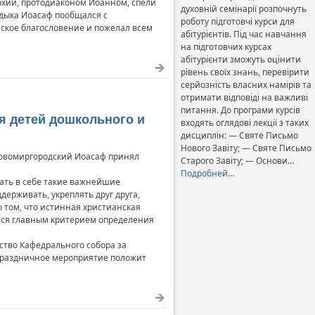
архии, протодиаконом Иоанном, спели
духовній семінарії розпочнуть
адыка Иоасаф пообщался с
роботу підготовчі курси для
ское благословение и пожелал всем
абітурієнтів. Під час навчання
на підготовчих курсах
абітурієнти зможуть оцінити
рівень своїх знань, перевірити
серйозність власних намірів та
отримати відповіді на важливі
питання. До програми курсів
я детей дошкольного и
входять оглядові лекції з таких
дисциплін: — Святе Письмо
Нового Завіту; — Святе Письмо
 Новомиргородский Иоасаф принял
Старого Завіту; — Основи…
Подробней…
ать в себе такие важнейшие
держивать, укреплять друг друга,
 том, что истинная христианская
ется главным критерием определения
ство Кафедрального собора за
о праздничное мероприятие положит