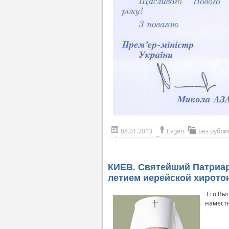
08.01.2013
Evgen
Без рубри
КИЕВ. Святейший Патриар
летием иерейской хирото
Его Вы
намест