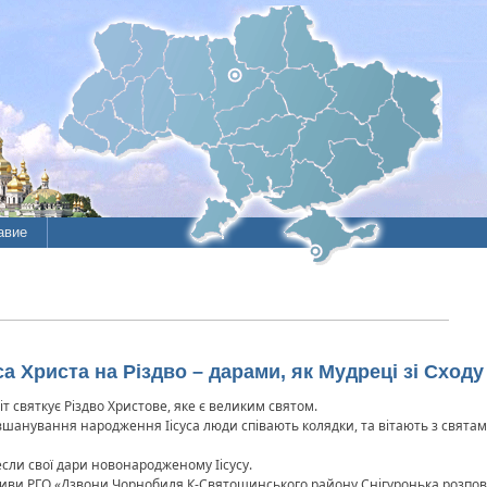
авие
 Христа на Різдво – дарами, як Мудреці зі Сходу
іт святкує Різдво Христове, яке є великим святом.
ля вшанування народження Іісуса люди співають колядки, та вітають з свята
несли свої дари новонародженому Іісусу.
іативи РГО «Дзвони Чорнобиля К-Святошинського району Снігуронька розповід