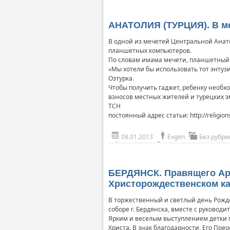
АНАТОЛИЯ (ТУРЦИЯ). В м
В одной из мечетей Центральной Анат
планшетных компьютеров.
По словам имама мечети, планшетный П
«Мы хотели бы использовать тот энту
Озтурка.
Чтобы получить гаджет, ребенку необ
взносов местных жителей и турецких 
ТСН
постоянный адрес статьи: http://religions
08.01.2013
Evgen
Без рубри
БЕРДЯНСК. Правящего Ар
Христорождественском к
В торжественный и светлый день Рожд
соборе г. Бердянска, вместе с руково
Ярким и веселым выступлением детки 
Христа. В знак благодарности, Его Пр