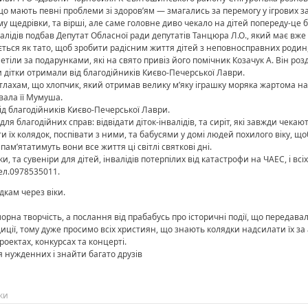
ти, що мають певні проблеми зі здоров’ям — змагались за перемогу у ігрови
му щедрівки, та вірші, але саме головне диво чекало на дітей попереду-це 
алідів подбав Депутат Обласної ради депутатів Танцюра Л.О., який має вже 
рбується як тато, щоб зробити радісним життя дітей з неповносправних роди
етіли за подарунками, які на свято привіз його помічник Козачук А. Він розд
и дітки отримали від благодійників Києво-Печерської Лаври.
тлахам, що хлопчик, який отримав велику м’яку іграшку моряка жартома наз
вала її Мумуша.
ід благодійників Києво-Печерської Лаври.
ля благодійних справ: відвідати діток-інвалідів, та сиріт, які завжди чекаю
и їх колядок, поспівати з ними, та бабусями у домі людей похилого віку, що
пам’ятатимуть вони все життя ці світлі святкові дні.
 та сувеніри для дітей, інвалідів потерпілих від катастрофи на ЧАЕС, і всі
ел.0978535011.
кам через віки.
лорна творчість, а послання від прабабусь про історичні події, що передава
диції, тому дуже просимо всіх християн, що знають колядки надсилати їх за 
роектах, конкурсах та концерті.
 нужденних і знайти багато друзів
ки