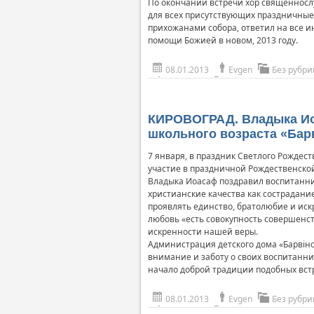
По окончании встречи хор священнослу
для всех присутствующих праздничные
прихожанами собора, ответил на все 
помощи Божией в новом, 2013 году.
08.01.2013
Evgen
Без рубри
КИРОВОГРАД. Владыка Иоа
школьного возраста «Бар
7 января, в праздник Светлого Рождес
участие в праздничной Рождественской
Владыка Иоасаф поздравил воспитанни
христианские качества как сострадание
проявлять единство, братолюбие и ис
любовь «есть совокупность совершенст
искренности нашей веры.
Администрация детского дома «Барвіно
внимание и заботу о своих воспитанни
начало доброй традиции подобных вст
08.01.2013
Evgen
Без рубри