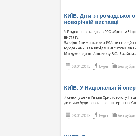
КИЇВ. Діти з громадської
новорічній виставці
У Різдвяні свята діти з РГО «Дзвони Ч
виставу.
За офіційним листом з РДА не передбаче
нужденних. Але вихід з цієї ситуаці зна
Ми дуже вдячні Анісімову В.С., Російсь
08.01.2013
Evgen
Без рубри
КИЇВ. У Національній опе
7 січня, у день Різдва Христового, у На
дитячих будинків та шкіл-інтернатів Киє
08.01.2013
Evgen
Без рубри