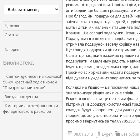
різноманітні, цікаві ігри. Навіть ті ді
діти раділи ще більше і розказували йо
Про благодійні подарунки для дітей- інв
забуває яка-то радість для дітей, і ту
Церковь
мить і дітки, як маленькі пташенята пол
іграшки. Ще солодкі подарунки і іграшк
Статьи
Подарунки і іграшки так сподобались ді
отримала подарунок веселу корівку наз
Галерея
Ще солодкі подарунки дітки отримали в
Свята- це час, який важливо приділити д
подарувати їм маленьку радість, навчит
Библиотека
будуть щасливі, хоч декілька годин, але 
Просимо всіх християн надати подарунки,
"Святой дух несёт на крыльях!"
відвідувати нужденних звернутись за т
50-км крестный ход с иконой
Колядки на Різдво — це послання нащад
"Призри на смирение"
Увага!Конкурс різдвяних пісне співів.
Звезда рождества
Різдвяні пісне співи-це не тільки фольк
підтримує і відроджує християнські тра
К истории автокефального и
колядок будуть запрошені для участі у п
филаретовского расколов
Людей, що хочуть створювати свято для
просимо звернутись за тел.0978535011.
08.01.2013
Evgen
Без рубри