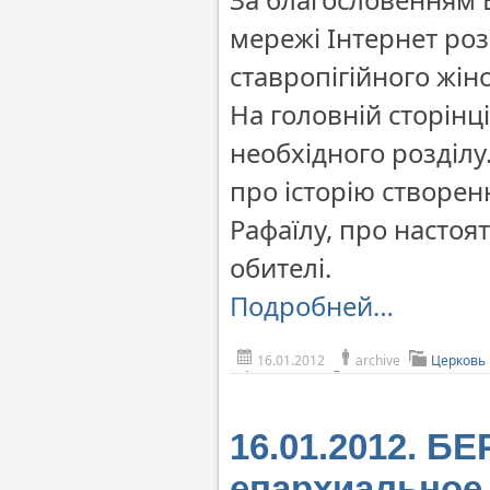
мережі Інтернет роз
ставропігійного жін
На головній сторінц
необхідного розділу.
про історію створе
Рафаїлу, про насто
обителі.
Подробней…
16.01.2012
archive
Церковь
16.01.2012. Б
епархиальное