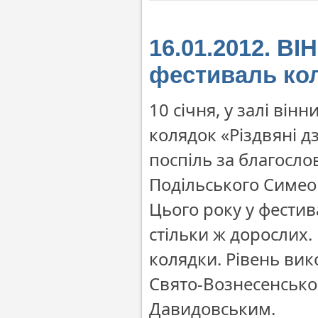
16.01.2012. ВІ
фестиваль кол
10 січня, у залі він
колядок «Різдвяні д
поспіль за благосл
Подільського Симео
Цього року у фестива
стільки ж дорослих.
колядки. Рівень вик
Свято-Вознесенсько
Давидовським.