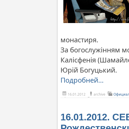
монастиря.
За богослужінням мо
Калісфенія (Шамайло
Юрій Богуцький.
Подробней…
16.01.2012
archive
Официал
16.01.2012. 
Рождественск