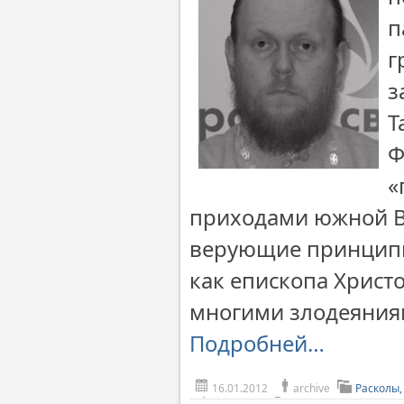
п
г
з
Т
Ф
«
приходами южной В
верующие принципи
как епископа Христ
многими злодеяния
Подробней…
16.01.2012
archive
Расколы,