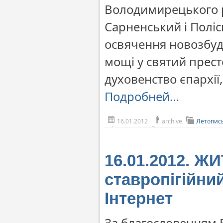
Володимирецького р
Сарненський і Поліс
освячення новозбудо
мощі у святий прест
духовенство єпархії,
Подробней…
16.01.2012
archive
Летопис
16.01.2012. Ж
ставропігійни
Інтернет
За благословенням