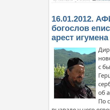
16.01.2012. А
богослов епис
арест игумена
Дир
нов
с б
Гер
сер
об 
По 
вызвало у него огр