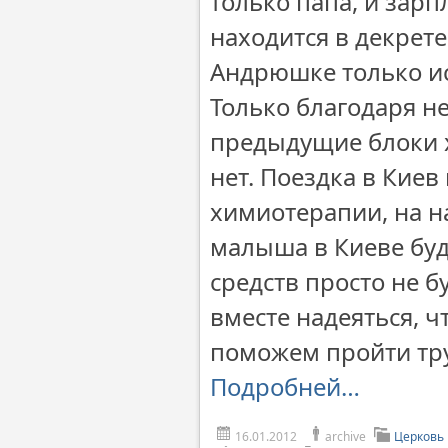
только папа, и зарп
находится в декрете
Андрюшке только ис
Только благодаря н
предыдущие блоки х
нет. Поездка в Киев
химиотерапии, на н
малыша в Киеве буд
средств просто не б
вместе надеяться, ч
поможем пройти тр
Подробней…
16.01.2012
archive
Церковь