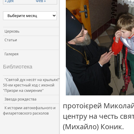
« Дек
Фев »
Церковь и власть
Церковь и общество
Церковь и СМИ
Церковь
Статьи
Галерея
Библиотека
"Святой дух несёт на крыльях!"
50-км крестный ход с иконой
"Призри на смирение"
Звезда рождества
протоієрей Миколай
К истории автокефального и
филаретовского расколов
центру на честь свя
(Михайло) Коник.