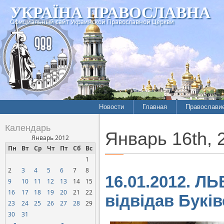
УКРАЇНА ПРАВОСЛАВНА
Официальный сайт Украинской Православной Церкви
Новости
Главная
Православи
Летопись епархий
Богословие
Календарь
Январь 16th, 
Межконфессиональные
История
Январь 2012
отношения
Пн
Вт
Ср
Чт
Пт
Сб
Вс
Митрополит
1
Нарушения прав
Хроники
верующих
2
3
4
5
6
7
8
16.01.2012. Л
9
10
11
12
13
14
15
Официальная хроника
16
17
18
19
20
21
22
відвідав Букі
Расколы, ереси, секты
23
24
25
26
27
28
29
СОЦИАЛЬНОЕ
30
31
СЛУЖЕНИЕ