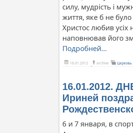
силу, мудрість і му
життя, яке б не бул
Христос любив усіх 
наповнював його зм
Подробней…
16.01.2012
archive
Церковь
16.01.2012. 
Ириней поздр
Рождественск
6 и 7 января, в сп