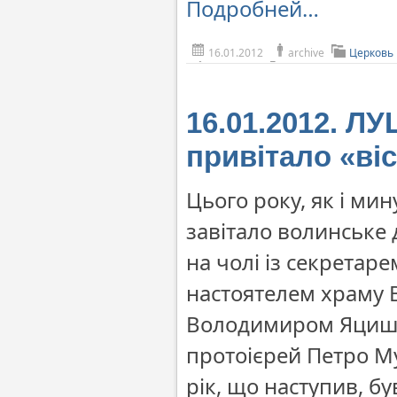
Подробней…
16.01.2012
archive
Церковь
16.01.2012. Л
привітало «віс
Цього року, як і ми
завітало волинське
на чолі із секретар
настоятелем храму В
Володимиром Яцишин
протоієрей Петро М
рік, що наступив, б