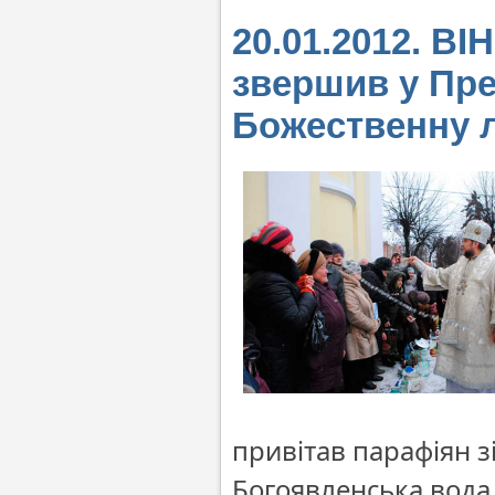
20.01.2012. В
звершив у Пр
Божественну л
привітав парафіян з
Богоявленська вода 