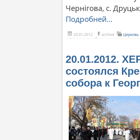
Чернігова, с. Друцьк
Подробней…
20.01.2012
archive
Церковь
20.01.2012. Х
состоялся Кре
собора к Геор