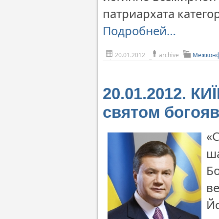
патриархата катего
Подробней…
20.01.2012
archive
Межконф
20.01.2012. КИ
святом богоя
«С
ш
Бо
ве
Й