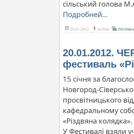
сільський голова М
Подробней…
20.01.2012
archive
Летопис
20.01.2012. ЧЕ
фестиваль «Рі
15 січня за благосл
Новгород-Сіверськог
просвітницького відд
кафедральному собо
«Різдвяна колядка».
У Фестивалі взяли у