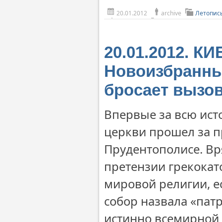
20.01.2012
archive
Летопис
20.01.2012. К
Новоизбранны
бросает вызо
Впервые за всю ист
церкви прошел за 
Прудентополисе. Вр
претензии грекокат
мировой религии, е
собор назвала «пат
истинно всемирной (т