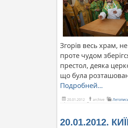
Згорів весь храм, н
проте чудом зберігс
престол, деяка церк
що була розташована
Подробней…
20.01.2012
archive
Летопис
20.01.2012. КИ