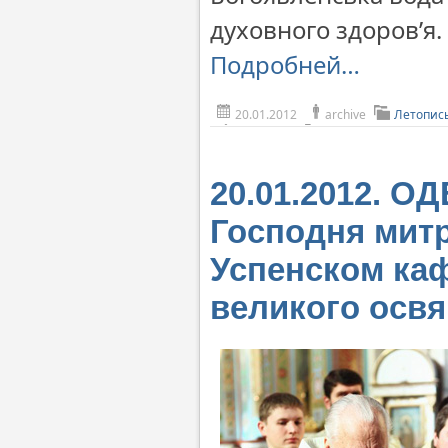
духовного здоров’я.
Подробней…
20.01.2012
archive
Летопис
20.01.2012. О
Господня митр
Успенском ка
великого осв