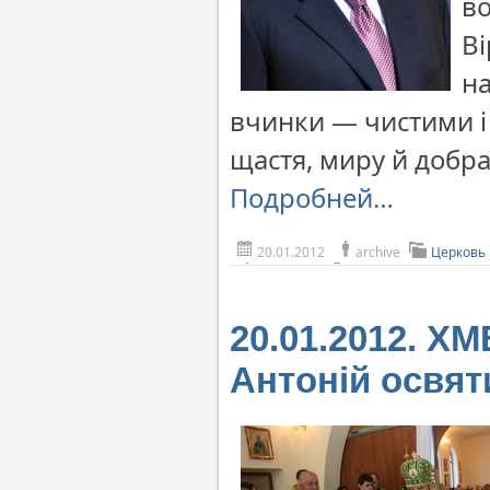
во
Ві
на
вчинки — чистими і
щастя, миру й добра»
Подробней…
20.01.2012
archive
Церковь 
20.01.2012. 
Антоній освят