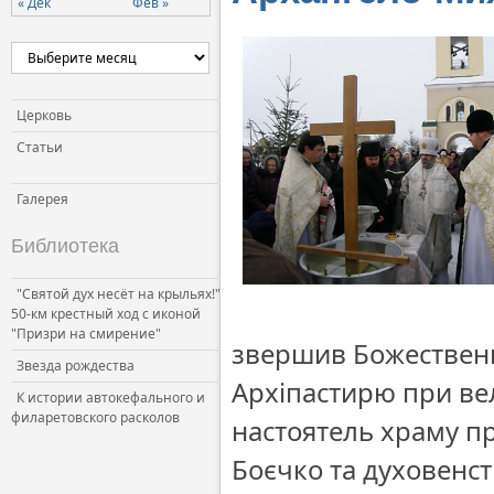
« Дек
Фев »
Церковь и власть
Церковь и общество
Церковь и СМИ
Церковь
Статьи
Галерея
Библиотека
"Святой дух несёт на крыльях!"
50-км крестный ход с иконой
"Призри на смирение"
звершив Божественн
Звезда рождества
Архіпастирю при ве
К истории автокефального и
филаретовского расколов
настоятель храму п
Боєчко та духовенст