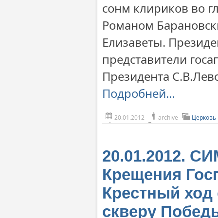
сонм клириков во г
Романом Барановски
Елизаветы. Президе
представители госа
Президента С.В.Ле
Подробней…
20.01.2012
archive
Церковь 
20.01.2012. 
Крещения Гос
Крестный ход 
скверу Побед