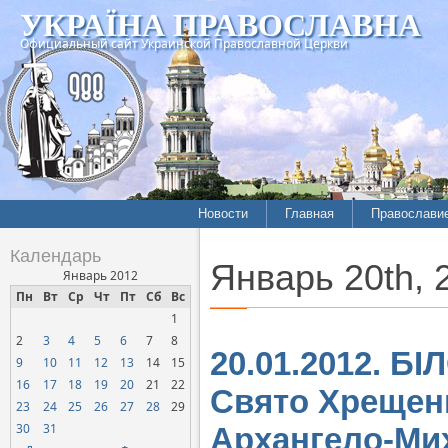
УКРАЇНА ПРАВОСЛАВНА
Официальный сайт Украинской Православной Церкви
Новости
Главная
Православи
Летопись епархий
Богословие
Календарь
Январь 20th, 
Межконфессиональные
История
Январь 2012
отношения
Пн
Вт
Ср
Чт
Пт
Сб
Вс
Митрополит
1
Нарушения прав
Хроники
верующих
2
3
4
5
6
7
8
20.01.2012. 
9
10
11
12
13
14
15
Официальная хроника
16
17
18
19
20
21
22
Свято Хрещенн
Расколы, ереси, секты
23
24
25
26
27
28
29
СОЦИАЛЬНОЕ
30
31
Архангело-Ми
СЛУЖЕНИЕ