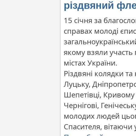
різдвяний фл
15 січня за благосл
справах молоді єпис
загальноукраїнськи
якому взяли участь 
містах України.
Різдвяні колядки та
Луцьку, Дніпропетро
Шепетівці, Кривому 
Чернігові, Генічеськ
молодих людей цьог
Спасителя, вітаючи у