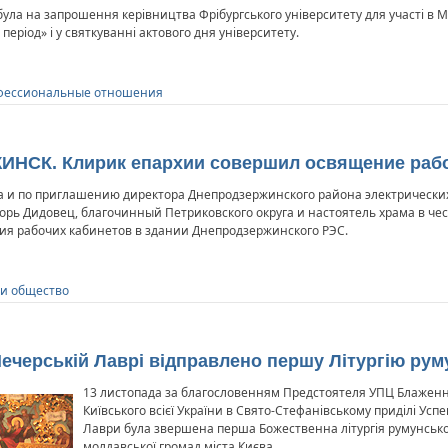
була на запрошення керівництва Фрібургського університету для участі в 
 період» і у святкуванні актового дня університету.
ессиональные отношения
ИНСК. Клирик епархии совершил освящение раб
 и по приглашению директора Днепродзержинского района электрически
орь Дидовец, благочинный Петриковского округа и настоятель храма в чес
ия рабочих кабинетов в здании Днепродзержинского РЭС.
 и общество
о-Печерській Лаврі відправлено першу Літургію р
13 листопада за благословенням Предстоятеля УПЦ Блажен
Київського всієї України в Свято-Стефанівському приділі Усп
Лаври була звершена перша Божественна літургія румунсько
молдавської громад міста Києва.