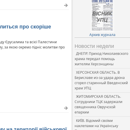
литься про скоріше
Архив журнала
аду Єрусалима та всієї Палестини
Новости недели
му, за якою окремо підніс молитви про
ДНЕПР. Приход Николаевского
храма передал помощь
жителям Херсонщины
ХЕРСОНСКАЯ ОБЛАСТЬ. В
Бериславе из-за удара дрона
сгорел старинный Введенский
храм УПЦ
ЖИТОМИРСКАЯ ОБЛАСТЬ.
Сотрудники ТЦК задержали
священника Овручской
епархии
КИЇВ. Відомий своїми
наклепами на Українську
 на території військової