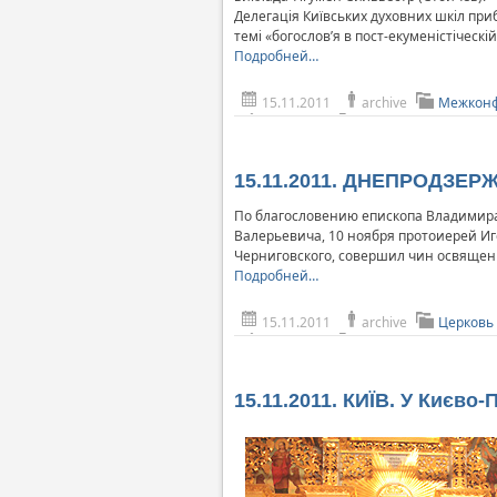
Делегація Київських духовних шкіл при
темі «богослов’я в пост-екуменістіческій
Подробней…
15.11.2011
archive
Межконф
15.11.2011. ДНЕПРОДЗЕРЖ
По благословению епископа Владимира
Валерьевича, 10 ноября протоиерей Иг
Черниговского, совершил чин освящен
Подробней…
15.11.2011
archive
Церковь
15.11.2011. КИЇВ. У Києв