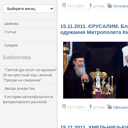
15.11.2011
archive
Летопис
Церковь и власть
Церковь и общество
Церковь и СМИ
Церковь
15.11.2011. ЄРУСАЛИМ. Бл
Статьи
одужання Митрополита Киї
Галерея
Библиотека
"Святой дух несёт на крыльях!"
50-км крестный ход с иконой
"Призри на смирение"
Звезда рождества
К истории автокефального и
филаретовского расколов
15.11.2011
archive
Официал
15.11.2011. ХМЕЛЬНИЦЬКИЙ