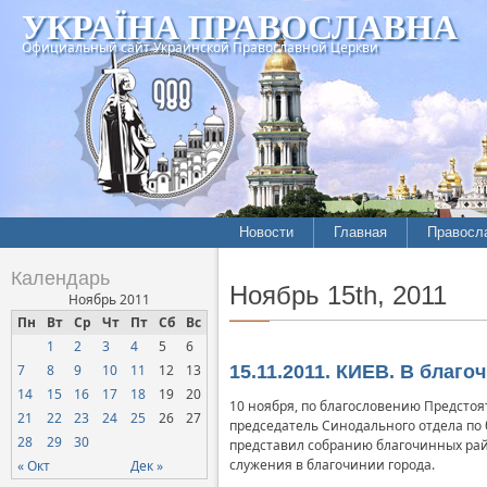
УКРАЇНА ПРАВОСЛАВНА
Официальный сайт Украинской Православной Церкви
Новости
Главная
Правосл
Летопись епархий
Богослов
Календарь
Ноябрь 15th, 2011
Межконфессиональные
История
Ноябрь 2011
отношения
Пн
Вт
Ср
Чт
Пт
Сб
Вс
Митропо
1
2
3
4
5
6
Нарушения прав
Хроники
верующих
7
8
9
10
11
12
13
15.11.2011. КИЕВ. В благ
14
15
16
17
18
19
20
Официальная хроника
10 ноября, по благословению Предсто
21
22
23
24
25
26
27
председатель Синодального отдела по
Расколы, ереси, секты
28
29
30
представил собранию благочинных рай
СОЦИАЛЬНОЕ
служения в благочинии города.
« Окт
Дек »
СЛУЖЕНИЕ