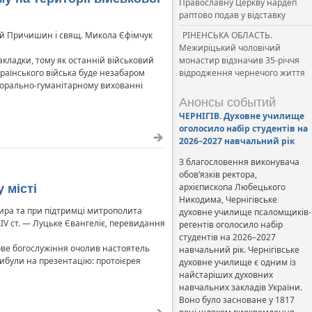
Православну Церкву нардеп
раптово подав у відставку
РІНЕНСЬКА ОБЛАСТЬ.
ій Причишин і свящ. Микола Єфімчук
Межиріцький чоловічий
монастир відзначив 35-річчя
кладки, тому як останній військовий
відродження чернечого життя
країнського війська буде незабаром
 морально-гуманітарному вихованні
Анонсы событий
ЧЕРНІГІВ. Духовне училище
оголосило набір студентів на
2026–2027 навчальний рік
З благословення виконувача
обов’язків ректора,
архієпископа Любецького
 місті
Никодима, Чернігівське
ира та при підтримці митрополита
духовне училище псаломщиків-
XIV ст. — Луцьке Євангеліє, перевидання
регентів оголосило набір
студентів на 2026–2027
кове богослужіння очолив настоятель
навчальний рік. Чернігівське
рибули на презентацію: протоієрея
духовне училище є одним із
найстаріших духовних
навчальних закладів України.
Воно було засноване у 1817