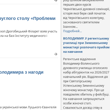
році шляхом виокремлення
перших двох курсів
Чернігівської духовної семінарії,
історія якої бере свій початок
від Чернігівського колегіуму,
круглого столу «Проблеми
заснованого святителем
Іоанном…
Подробней…
ископ Дрогобицький Філарет взяв участь
а на базі Інституту медичного і
ВОЛОДИМИР. У регентському
училищі при Зимненському
монастирі розпочато прийом
на навчання
Регентське відділення
Володимир-Волинського
духовного училища оголосило
олодимира з нагоди
набір абітурієнток на 2026/2027
навчальний рік. Відділення діє
при Святогірському
Успенському Зимненському
жіночому монастирі. Про це
повідомляє обитель у фейсбуці.
На навчання запрошуються
особи жіночої статі.
а української мови Луцького Євангелія
Схвалюється досвід співу в