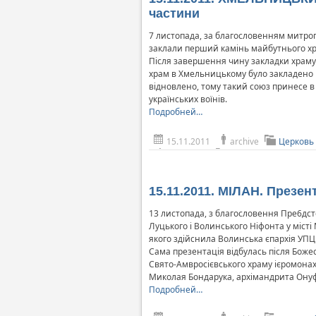
частини
7 листопада, за благословенням митро
заклали перший камінь майбутнього хра
Після завершення чину закладки храму,
храм в Хмельницькому було закладено 11
відновлено, тому такий союз принесе в
українських воїнів.
Подробней…
15.11.2011
archive
Церковь
15.11.2011. МІЛАН. Презен
13 листопада, з благословення Пре6дст
Луцького і Волинського Ніфонта у місті
якого здійснила Волинська єпархія УПЦ
Сама презентація відбулась після Божес
Свято-Амвросієвського храму ієромонах 
Миколая Бондарука, архімандрита Онуфр
Подробней…