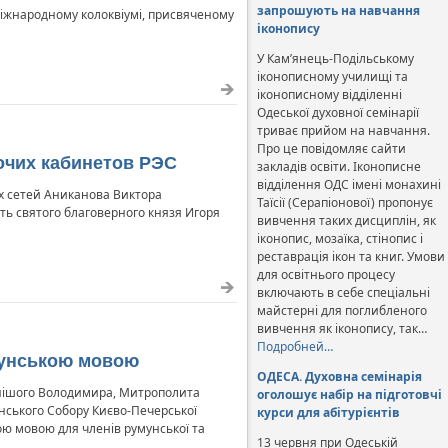
запрошують на навчання
Міжнародному колоквіумі, присвяченому
іконопису
У Кам’янець-Подільському
іконописному училищі та
іконописному відділенні
Одеської духовної семінарії
триває прийом на навчання.
Про це повідомляє сайти
очих кабинетов РЭС
закладів освіти. Іконописне
відділення ОДС імені монахині
х сетей Аниканова Виктора
Таїсії (Серапіонової) пропонує
ть святого благоверного князя Игоря
вивчення таких дисциплін, як
іконопис, мозаїка, стінопис і
реставрація ікон та книг. Умови
для освітнього процесу
включають в себе спеціальні
майстерні для поглибленого
вивчення як іконопису, так…
Подробней…
умунською мовою
ОДЕСА. Духовна семінарія
нішого Володимира, Митрополита
оголошує набір на підготовчі
енського Собору Києво-Печерської
курси для абітурієнтів
ю мовою для членів румунської та
13 червня при Одеській