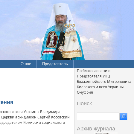
О нас
Предстоятель
По благословению
Предстоятеля УПЦ
Блаженнейшего Митрополита
Киевского и всея Украины
Онуфрия
жения
Поиск
вского и всея Украины Владимира
 Церкви архидиакон Сергий Косовский
редседателем Комиссии социального
Архив журнала