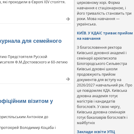
 які проходили в Європі XIV століття.
церковному хорі. Форма
навчання є стаціонарною, і
його тривалість становить три
роки. Мова навчання —
українська.
КИЇВ. У КДАіС триває прийом
на навчання
журнала для семейного
З благословення ректора
Київської духовної академії і
тию Предстоятеля Русской
семінарії архієпископа
исателя Ф.М.Достоевского и 60-летию
Білогородського Сильвестра
Київські духовні школи
продовжують прийом
документів для вступу на
2026/2027 навчальний рік. Про
це повідомляє КДА. Київська
духовна академія готує
офіційним візитом у
магістрів і кандидатів
богослов’я. У свою чергу,
Київська духовна семінарія
 Бориспільським Антонієм до
готує бакалаврів богослов’я і
майбутніх
р протоієрей Володимир Коцаба і
Заклади освіти УПЦ