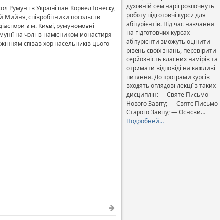
духовній семінарії розпочнуть
 Румунії в Україні пан Корнел Іонеску,
роботу підготовчі курси для
й Мийня, співробітники посольств
абітурієнтів. Під час навчання
діаспори в м. Києві, румуномовні
на підготовчих курсах
умунії на чолі із намісником монастиря
абітурієнти зможуть оцінити
жінням співав хор насельників цього
рівень своїх знань, перевірити
серйозність власних намірів та
отримати відповіді на важливі
питання. До програми курсів
входять оглядові лекції з таких
дисциплін: — Святе Письмо
Нового Завіту; — Святе Письмо
Старого Завіту; — Основи…
Подробней…