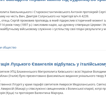
полита Хмельницького і Староконстантинівського Антонія протоієрей Серг
му на честь Вмч. Дмитрія Солунського на території в/ч А 4239.
 отець Сергій промовив проповідь в який підкреслив історичний момент за
4 років тому (1897 р.) і висловив надію, що духовну співпрацю Церкви і У
 майбутньому військовому служінню і суспільству свої плідні результати у
 и общество
тація Луцького Євангелія відбулась у італійському
оятеля УПЦ Блаженнішого Митрополита Київського і всієї України Володим
 Мілан (Італія) було презентовано факсимільнє видання унікального твору 
.
твенної Літургії у храмі парафії святителя Амвросія Медіоланського. Свят
Авмросій (Макар) у співслужінні священників з Волинської єпархії, котрі п
ія (Куца) та протоієрея Валентина Марчука.