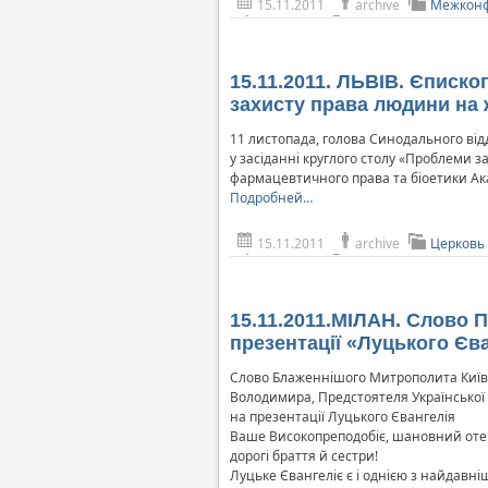
15.11.2011
archive
Межконф
15.11.2011. ЛЬВІВ. Єписк
захисту права людини на 
11 листопада, голова Синодального від
у засіданні круглого столу «Проблеми з
фармацевтичного права та біоетики Ака
Подробней…
15.11.2011
archive
Церковь
15.11.2011.МІЛАН. Слово
презентації «Луцького Єв
Слово Блаженнішого Митрополита Київсь
Володимира, Предстоятеля Української
на презентації Луцького Євангелія
Ваше Високопреподобіє, шановний оте
дорогі браття й сестри!
Луцьке Євангеліє є і однією з найдавні