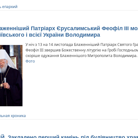
ь епархий
аженніший Патріарх Єрусалимський Феофіл III мо
вського і всієї України Володимира
У ніч з 13 на 14 листопада Блаженніший Патріарх Святого Гр
Феофіл III звершив Божественну літургію на Гробі Господньо
скоріше одужання Блаженнішого Митрополита Володимира.
Фото
ьная хроника
. Закладено перший камінь під будівництво храму