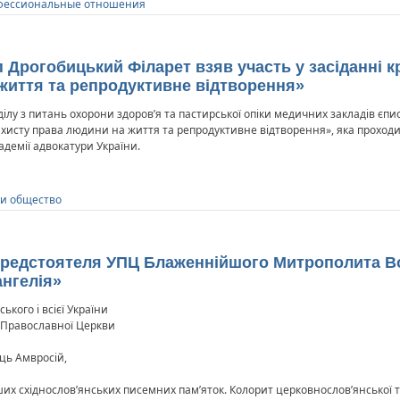
ессиональные отношения
оп Дрогобицький Філарет взяв участь у засіданні 
життя та репродуктивне відтворення»
ділу з питань охорони здоров’я та пастирської опіки медичних закладів єп
ахисту права людини на життя та репродуктивне відтворення», яка проходил
демії адвокатури України.
 и общество
 Предстоятеля УПЦ Блаженнійшого Митрополита В
ангелія»
кого і всієї України
 Православної Церкви
ць Амвросій,
ших східнослов’янських писемних пам’яток. Колорит церковнослов’янської т