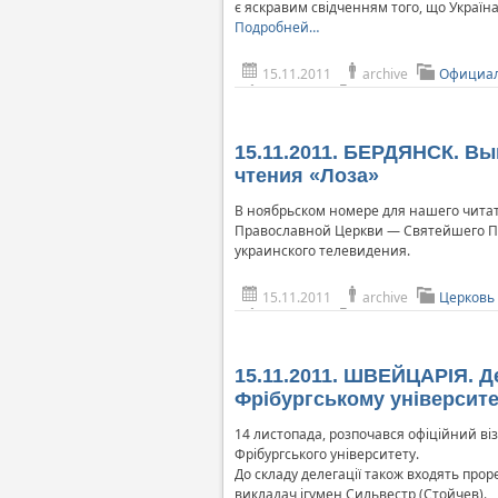
є яскравим свідченням того, що Україна 
Подробней…
15.11.2011
archive
Официал
15.11.2011. БЕРДЯНСК. В
чтения «Лоза»
В ноябрьском номере для нашего чита
Православной Церкви — Святейшего Пат
украинского телевидения.
15.11.2011
archive
Церковь
15.11.2011. ШВЕЙЦАРІЯ. Де
Фрібургському університе
14 листопада, розпочався офіційний віз
Фрібургського університету.
До складу делегації також входять прор
викладач ігумен Сильвестр (Стойчев).