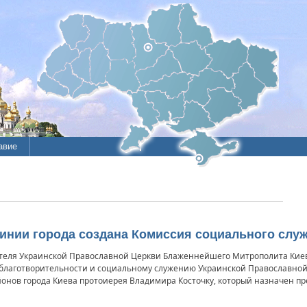
авие
ие
литы
очинии города создана Комиссия социального слу
ятеля Украинской Православной Церкви Блаженнейшего Митрополита Кие
 благотворительности и социальному служению Украинской Православной
онов города Киева протоиерея Владимира Косточку, который назначен п