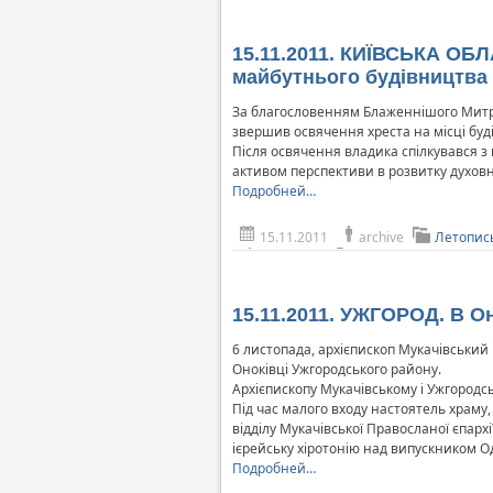
15.11.2011. КИЇВСЬКА ОБЛ
майбутнього будівництва 
За благословенням Блаженнішого Митроп
звершив освячення хреста на місці буд
Після освячення владика спілкувався з
активом перспективи в розвитку духовн
Подробней…
15.11.2011
archive
Летопис
15.11.2011. УЖГОРОД. В 
6 листопада, архієпископ Мукачівський
Оноківці Ужгородського району.
Архієпископу Мукачівському і Ужгородс
Під час малого входу настоятель храму
відділу Мукачівської Правосланої єпарх
ієрейську хіротонію над випускником Од
Подробней…