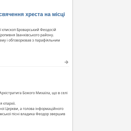
вячення хреста на місці
ії єпископ Броварський Феодосій
Кропивня Іванківського району.
раму і обговорював з парафіяльним
рхістратига Божого Михаїла, що в селі
 єпархії.
ної Церкви, а голова інформаційного
вимської пісні владика Феодор звершив