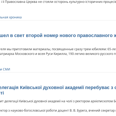
і її Православна Церква не стояли осторонь культурно-історичних процесів,
ьная хроника
ышел в свет второй номер нового православного 
теля мы приготовили материалы, посвященные сразу трем юбилеям: 65-ле
риарха Московского и всея Руси Кирилла, 190-летию великого русского п
 и СМИ
легація Київської духовної академії перебуває з 
ті
ит делегації Київської духовної академії на чолі з ректором архієпископом
ектор з науково-богословської роботи доцент В. В. Бурега, вчений секрета