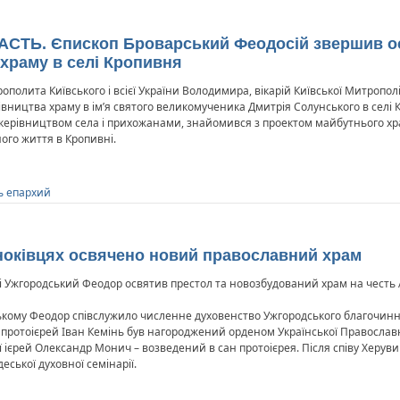
АСТЬ. Єпископ Броварський Феодосій звершив ос
храму в селі Кропивня
олита Київського і всієї України Володимира, вікарій Київської Митропол
івництва храму в ім’я святого великомученика Дмитрія Солунського в селі 
 керівництвом села і прихожанами, знайомився з проектом майбутнього х
ого життя в Кропивні.
ь епархий
Оноківцях освячено новий православний храм
 і Ужгородський Феодор освятив престол та новозбудований храм на честь А
ькому Феодор співслужило численне духовенство Ужгородського благочиння
, протоієрей Іван Кемінь був нагороджений орденом Української Православ
ії ієрей Олександр Монич – возведений в сан протоієрея. Після співу Херу
еської духовної семінарії.