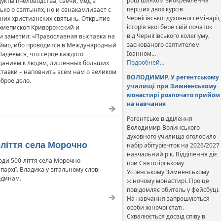
році шляхом виокремлення
укты пчеловодства, свечи, мед в
перших двох курсів
ько о святынях, но и ознакамливает с
Чернігівської духовної семінарії,
них христианских святынь. Открытие
історія якої бере свій початок
хиепископ Криворожский и
від Чернігівського колегіуму,
м заметил: «Православная выставка на
заснованого святителем
чаймо, ибо проводится в Международный
Іоанном…
адеемся, что серце каждого
Подробней…
аданием к людям, лишенных больших
ставки – наповнить всем нам о великом
ВОЛОДИМИР. У регентському
брое дело.
училищі при Зимненському
монастирі розпочато прийом
на навчання
Регентське відділення
Володимир-Волинського
духовного училища оголосило
-ліття села Морочно
набір абітурієнток на 2026/2027
навчальний рік. Відділення діє
оди 500-ліття села Морочно
при Святогірському
архії. Владика у вітальному слові
Успенському Зимненському
одинам.
жіночому монастирі. Про це
повідомляє обитель у фейсбуці.
На навчання запрошуються
особи жіночої статі.
Схвалюється досвід співу в