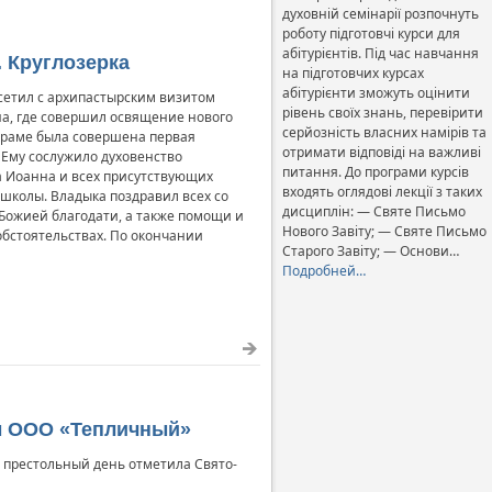
духовній семінарії розпочнуть
роботу підготовчі курси для
абітурієнтів. Під час навчання
. Круглозерка
на підготовчих курсах
абітурієнти зможуть оцінити
сетил с архипастырским визитом
рівень своїх знань, перевірити
на, где совершил освящение нового
серйозність власних намірів та
 храме была совершена первая
отримати відповіді на важливі
 Ему сослужило духовенство
питання. До програми курсів
а Иоанна и всех присутствующих
входять оглядові лекції з таких
школы. Владыка поздравил всех со
дисциплін: — Святе Письмо
Божией благодати, а также помощи и
Нового Завіту; — Святе Письмо
обстоятельствах. По окончании
Старого Завіту; — Основи…
Подробней…
ны ООО «Тепличный»
 престольный день отметила Свято-