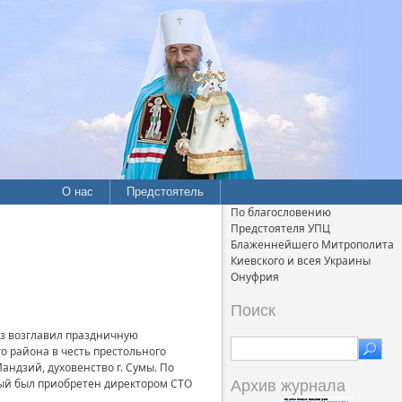
О нас
Предстоятель
По благословению
Предстоятеля УПЦ
Блаженнейшего Митрополита
Киевского и всея Украины
Онуфрия
Поиск
уз возглавил праздничную
 района в честь престольного
андзий, духовенство г. Сумы. По
рый был приобретен директором СТО
Архив журнала