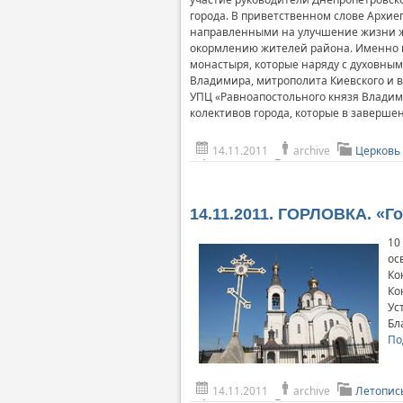
города. В приветственном слове Архие
направленными на улучшение жизни жи
окормлению жителей района. Именно п
монастыря, которые наряду с духовны
Владимира, митрополита Киевского и в
УПЦ «Равноапостольного князя Владим
колективов города, которые в завершен
14.11.2011
archive
Церковь
14.11.2011. ГОРЛОВКА. «Г
10
ос
Ко
Ко
Ус
Бл
По
14.11.2011
archive
Летопис