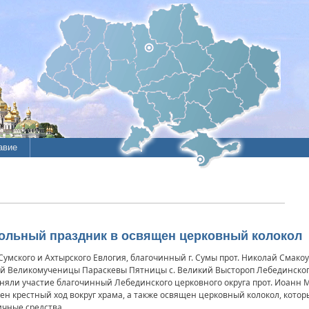
авие
ие
литы
стольный праздник в освящен церковный колокол
Сумского и Ахтырского Евлогия, благочинный г. Сумы прот. Николай Смако
й Великомученицы Параскевы Пятницы с. Великий Выстороп Лебединского
няли участие благочинный Лебединского церковного округа прот. Иоанн М
н крестный ход вокруг храма, а также освящен церковный колокол, кото
ичные средства.