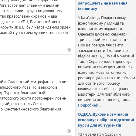
запрошують на навчання
 Рога встречает славними делами
іконопису
аются великие труды по духовному
во православних храмов и два
У Кам’янець-Подільському
редстоятеля УПЦ, Блаженнейшего
іконописному училищі та
а Корытник В.В. был награжденом орден
іконописному відділенні
аммой с участием лучших творческих
Одеської духовної семінарії
триває прийом на навчання.
Про це повідомляє сайти
закладів освіти. Іконописне
відділення ОДС імені монахині
Таїсії (Серапіонової) пропонує
вивчення таких дисциплін, як
іконопис, мозаїка, стінопис і
реставрація ікон та книг. Умови
ский и Славянский Митрофан совершил
для освітнього процесу
еподобного Иова Почаевского в
включають в себе спеціальні
ир Туренко, благочинный
майстерні для поглибленого
аторского округа протоиерей Иоанн
вивчення як іконопису, так…
цкий, настоятель Свято-
Подробней…
во Константиновского благочиния.
ОДЕСА. Духовна семінарія
оголошує набір на підготовчі
курси для абітурієнтів
13 червня при Одеській