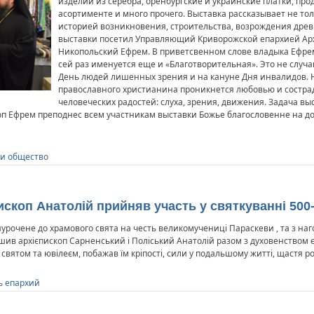
изделий из серебра, оренбургские и украинские платки, прод
асортименте и много прочего. Выставка рассказывает не тол
историей возникновения, строительства, возрождения древ
выставки посетил Управляющий Криворожской епархией Ар
Никопольский Ефрем. В приветсвенном слове владыка Ефре
сей раз именуется еще и «Благотворительная». Это не слу
День людей лишенных зрения и на кануне Дня инвалидов. Н
православного христианина проникнется любовью и состр
человеческих радостей: слуха, зрения, движения. Задача вы
п Ефрем преподнес всем участникам выставки Божье благословенне на до
 и общество
ископ Анатолій прийняв участь у святкуванні 500
рочене до храмового свята на честь великомучениці Параскеви , та з наг
шив архієпископ Сарненський і Поліський Анатолій разом з духовенством єп
 святом та ювілеєм, побажав їм кріпості, сили у подальшому житті, щастя р
ь епархий