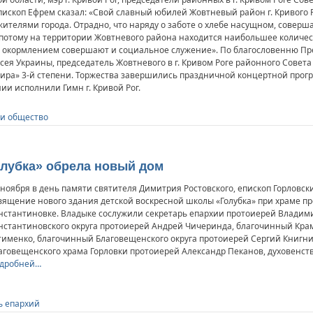
пископ Ефрем сказал: «Свой славный юбилей Жовтневый район г. Кривого
телями города. Отрадно, что наряду о заботе о хлебе насущном, соверш
отому на территории Жовтневого района находится наибольшее количест
м окормлением совершают и социальное служение». По благословенню П
сея Украины, председатель Жовтневого в г. Кривом Роге районного Совет
ира» 3-й степени. Торжества завершились праздничной концертной прогр
ии исполнили Гимн г. Кривой Рог.
 и общество
олубка» обрела новый дом
 ноября в день памяти святителя Димитрия Ростовского, епископ Горлов
вящение нового здания детской воскресной школы «Голубка» при храме пр
нстантиновке. Владыке сослужили секретарь епархии протоиерей Владим
нстантиновского округа протоиерей Андрей Чичеринда, благочинный Крам
тименко, благочинный Благовещенского округа протоиерей Сергий Книгни
аговещенского храма Горловки протоиерей Александр Пеканов, духовенст
дробней…
ь епархий