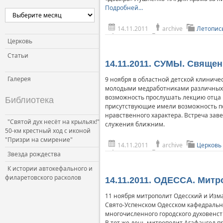
Подробней…
Церковь и власть
Церковь и общество
14.11.2011
archive
Летопис
Церковь и СМИ
Церковь
Статьи
14.11.2011. СУМЫ. Свяще
Галерея
9 ноября в областной детской клиниче
молодыми медработниками различных 
возможность прослушать лекцию отца П
Библиотека
присутствующие имели возможность по
нравственного характера. Встреча за
"Святой дух несёт на крыльях!"
служения ближним.
50-км крестный ход с иконой
"Призри на смирение"
14.11.2011
archive
Церковь
Звезда рождества
К истории автокефального и
филаретовского расколов
14.11.2011. ОДЕССА. Митр
11 ноября митрополит Одесский и Изм
Свято-Успенском Одесском кафедрально
многочисленного городского духовенст
В тот же день митрополит Агафангел п