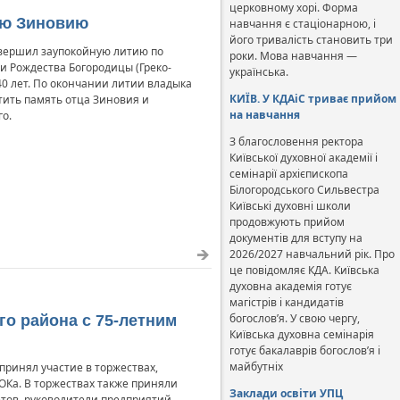
церковному хорі. Форма
ею Зиновию
навчання є стаціонарною, і
його тривалість становить три
овершил заупокойную литию по
роки. Мова навчання —
 Рождества Богородицы (Греко-
українська.
0 лет. По окончании литии владыка
КИЇВ. У КДАіС триває прийом
тить память отца Зиновия и
на навчання
о.
З благословення ректора
Київської духовної академії і
семінарії архієпископа
Білогородського Сильвестра
Київські духовні школи
продовжують прийом
документів для вступу на
2026/2027 навчальний рік. Про
це повідомляє КДА. Київська
духовна академія готує
магістрів і кандидатів
богослов’я. У свою чергу,
о района с 75-летним
Київська духовна семінарія
готує бакалаврів богослов’я і
майбутніх
принял участие в торжествах,
ОКа. В торжествах также приняли
Заклади освіти УПЦ
ветов, руководители предприятий