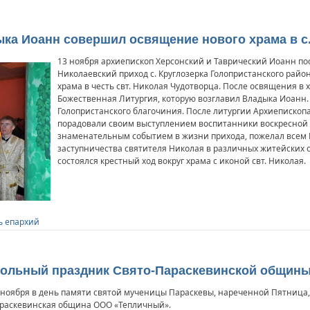
ыка Иоанн совершил освящение нового храма в с
13 ноября архиепископ Херсонский и Таврический Иоанн по
Николаевский приход с. Круглозерка Голопристанского райо
храма в честь свт. Николая Чудотворца. После освящения в
Божественная Литургия, которую возглавил Владыка Иоанн.
Голопристанского благочиния. После литургии Архиепископ
порадовали своим выступлением воспитанники воскресной 
знаменательным событием в жизни прихода, пожелал всем 
заступничества святителя Николая в различных житейских 
состоялся крестный ход вокруг храма с иконой свт. Николая.
ь епархий
стольный праздник Свято-Параскевинской общи
 ноября в день памяти святой мученицы Параскевы, нареченной Пятница,
раскевинская община ООО «Тепличный».