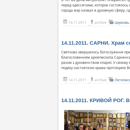
перед одесситами, которое состоялось
города мэр назвал и духовную сферу, г
14.11.2011
archive
Церковь 
14.11.2011. САРНИ. Храм с
Святково звершилось богослужіння приу
благословенням архієпископа Сарненськ
разом з духовенством єпархії. У своєму
подяку настоятелю храма протоієрею Вол
14.11.2011
archive
Летопис
14.11.2011. КРИВОЙ РОГ. 