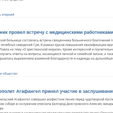
ь епархий
нник провел встречу с медицинскими работникам
ской больнице состоялась встреча священника больничного благочиния г
лечебных заведений Сум. В рамках курсов повышения квалификации вра
авла на тему «О христианской морали». Кроме интересной и поучительно
лучить ответы на вопросы, касающиеся личной и семейной жизни, а такж
вершилась выражением взаимной благодарности и надежды на дальнейшее
 и общество
ополит Агафангел принял участие в заслушивани
аильский Агафангел совершил акафистное пение перед чудотворной Касп
м соборе в сослужении епископа Белгород-Днестровского Алексия, викар
ва.
ринял участие в заслушивании традиционного ежегодного отчета Одесского