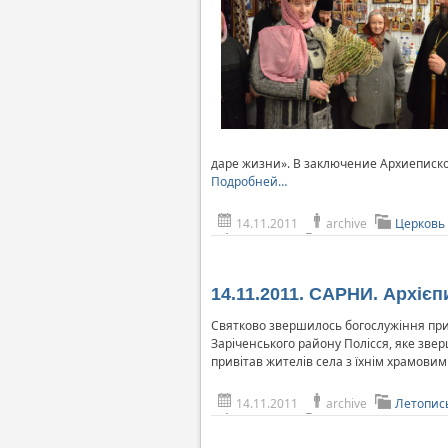
даре жизни». В заключение Архиеписко
Подробней…
14.11.2011
archive
Церковь
14.11.2011. САРНИ. Архієп
Святково звершилось богослужіння приу
Заріченського району Полісся, яке звер
привітав жителів села з їхнім храмовим
14.11.2011
archive
Летопис