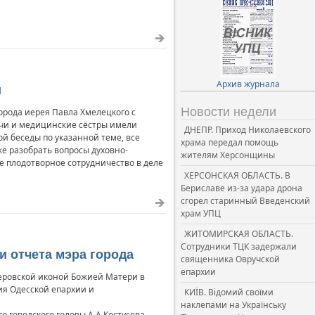
Архив журнала
и
Новости недели
орода иерея Павла Хмелецкого с
чи и медицинские сёстры имели
ДНЕПР. Приход Николаевского
й беседы по указанной теме, все
храма передал помощь
е разобрать вопросы духовно-
жителям Херсонщины
 плодотворное сотрудничество в деле
ХЕРСОНСКАЯ ОБЛАСТЬ. В
Бериславе из-за удара дрона
сгорел старинный Введенский
храм УПЦ
ЖИТОМИРСКАЯ ОБЛАСТЬ.
Сотрудники ТЦК задержали
и отчета мэра города
священника Овручской
епархии
еровской иконой Божией Матери в
ия Одесской епархии и
КИЇВ. Відомий своїми
наклепами на Українську
 городского головы А.А.Костусева