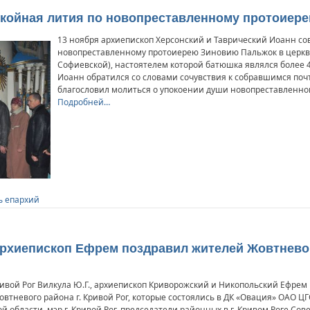
покойная лития по новопреставленному протоиер
13 ноября архиепископ Херсонский и Таврический Иоанн с
новопреставленному протоиерею Зиновию Пальжок в церкви
Софиевской), настоятелем которой батюшка являлся более 4
Иоанн обратился со словами сочувствия к собравшимся поч
благословил молиться о упокоении души новопреставленног
Подробней…
ь епархий
 Архиепископ Ефрем поздравил жителей Жовтневог
ривой Рог Вилкула Ю.Г., архиепископ Криворожский и Никопольский Ефрем 
тневого района г. Кривой Рог, которые состоялись в ДК «Овация» ОАО ЦГ
 области, мэр г. Кривой Рог, председатели районных в г. Кривом Роге Со