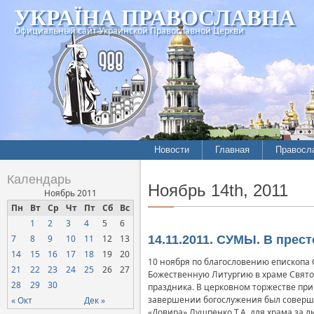
УКРАЇНА ПРАВОСЛАВНА
Официальный сайт Украинской Православной Церкви
Новости
Главная
Правосл
Летопись епархий
Богослов
Календарь
Ноябрь 14th, 2011
Межконфессиональные
История
Ноябрь 2011
отношения
Пн
Вт
Ср
Чт
Пт
Сб
Вс
Митропо
1
2
3
4
5
6
Нарушения прав
Хроники
верующих
7
8
9
10
11
12
13
14.11.2011. СУМЫ. В пре
14
15
16
17
18
19
20
Официальная хроника
10 ноября по благословению епископа 
21
22
23
24
25
26
27
Божественную Литургию в храме Свято
Расколы, ереси, секты
28
29
30
праздника. В церковном торжестве при
СОЦИАЛЬНОЕ
завершении богослужения был соверше
« Окт
Дек »
СЛУЖЕНИЕ
«Довира» Лушпенко Т.А. для храма за л