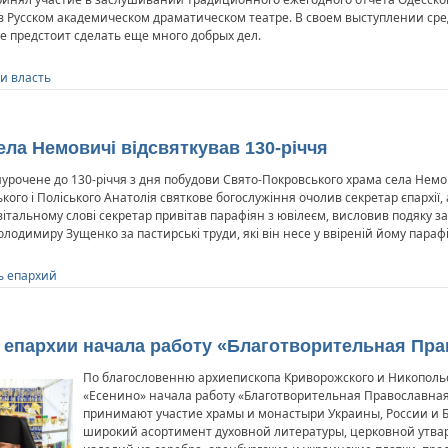
 в Русском академическом драматическом театре. В своем выступлении ср
де предстоит сделать еще много добрых дел.
и власть
ела Немовичі відсвяткував 130-річчя
рочене до 130-річчя з дня побудови Свято-Покровського храма села Немов
ого і Поліського Анатолія святкове богослужіння очолив секретар єпархі
 вітальному слові секретар привітав парафіян з ювілеєм, висловив подяку 
одимиру Зущенко за пастирські труди, які він несе у ввіреній йому парафі
ь епархий
В епархии начала работу «Благотворительная Пр
По благословенню архиепископа Криворожского и Никопольск
«Есенино» начала работу «Благотворительная Православная
принимают участие храмы и монастыри Украины, России и Б
широкий асортимент духовной литературы, церковной утвар