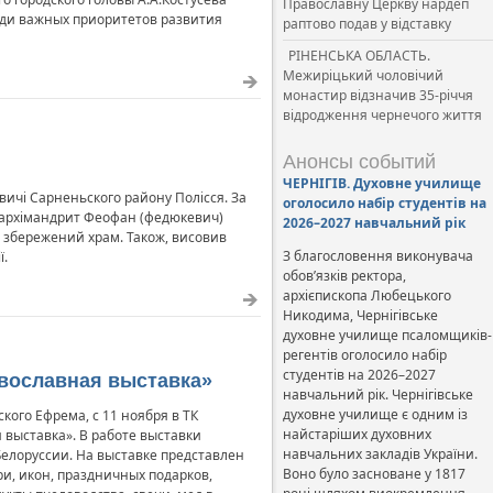
Православну Церкву нардеп
еди важных приоритетов развития
раптово подав у відставку
РІНЕНСЬКА ОБЛАСТЬ.
Межиріцький чоловічий
монастир відзначив 35-річчя
відродження чернечого життя
Анонсы событий
ЧЕРНІГІВ. Духовне училище
ичі Сарненьского району Полісся. За
оголосило набір студентів на
ї, архімандрит Феофан (федюкевич)
2026–2027 навчальний рік
за збережений храм. Також, висовив
З благословення виконувача
ї.
обов’язків ректора,
архієпископа Любецького
Никодима, Чернігівське
духовне училище псаломщиків-
регентів оголосило набір
студентів на 2026–2027
авославная выставка»
навчальний рік. Чернігівське
духовне училище є одним із
ого Ефрема, с 11 ноября в ТК
найстаріших духовних
 выставка». В работе выставки
навчальних закладів України.
елоруссии. На выставке представлен
Воно було засноване у 1817
и, икон, праздничных подарков,