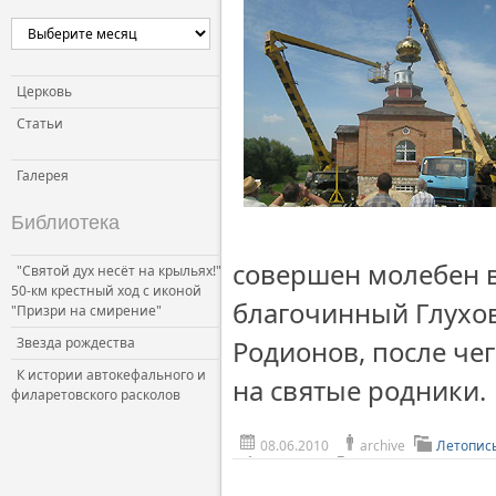
Церковь и власть
Церковь и общество
Церковь и СМИ
Церковь
Статьи
Галерея
Библиотека
совершен молебен в
"Святой дух несёт на крыльях!"
50-км крестный ход с иконой
благочинный Глухов
"Призри на смирение"
Звезда рождества
Родионов, после че
К истории автокефального и
на святые родники.
филаретовского расколов
08.06.2010
archive
Летопис