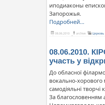
иподиаконы еписко
Запорожья.
Подробней…
08.06.2010
archive
Церковь
08.06.2010. К
участь у відк
До обласної філарм
вокально-хорового м
самодіяльні творчі 
За благословенням а