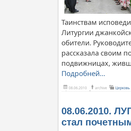
Таинствам исповеди
Литургии джанкойск
обители. Руководит
рассказала своим п
подвижницах, живши
Подробней…
08.06.2010
archive
Церковь
08.06.2010. Л
стал почетны