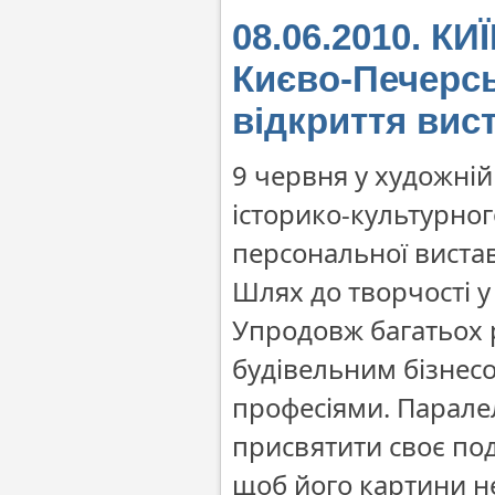
08.06.2010. КИ
Києво-Печерсь
відкриття вис
9 червня у художні
історико-культурног
персональної виста
Шлях до творчості 
Упродовж багатьох р
будівельним бізнес
професіями. Парале
присвятити своє под
щоб його картини 