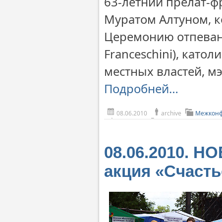
63-летний прелат-ф
Муратом Алтуном, к
Церемонию отпеван
Franceschini), кат
местных властей, м
Подробней…
08.06.2010
archive
Межконф
08.06.2010. Н
акция «Счасть