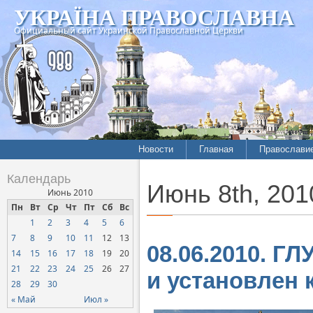
УКРАЇНА ПРАВОСЛАВНА
Официальный сайт Украинской Православной Церкви
Новости
Главная
Православи
Летопись епархий
Богословие
Календарь
Июнь 8th, 201
Межконфессиональные
История
Июнь 2010
отношения
Пн
Вт
Ср
Чт
Пт
Сб
Вс
Митрополит
1
2
3
4
5
6
Нарушения прав
Хроники
верующих
7
8
9
10
11
12
13
08.06.2010. Г
14
15
16
17
18
19
20
Официальная хроника
21
22
23
24
25
26
27
и установлен 
Расколы, ереси, секты
28
29
30
СОЦИАЛЬНОЕ
« Май
Июл »
СЛУЖЕНИЕ