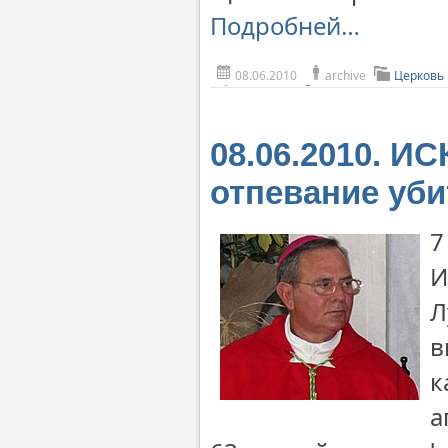
Подробней…
08.06.2010
archive
Церковь
08.06.2010. И
отпевание уби
7
И
Л
в
к
а