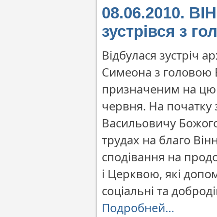
08.06.2010. В
зустрівся з г
Відбулася зустріч а
Симеона з головою 
призначеним на цю 
червня. На початку
Васильовичу Божого 
трудах на благо Він
сподівання на прод
і Церквою, які допо
соціальні та доброді
Подробней…