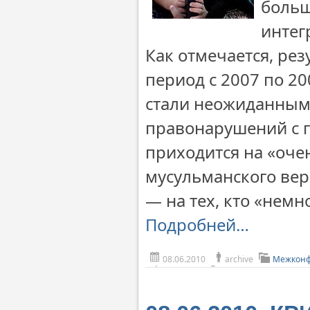
больш
интег
Как отмечается, рез
период с 2007 по 2
стали неожиданными
правонарушений с п
приходится на «оч
мусульманского вер
— на тех, кто «немн
Подробней…
08.06.2010
archive
Межконф