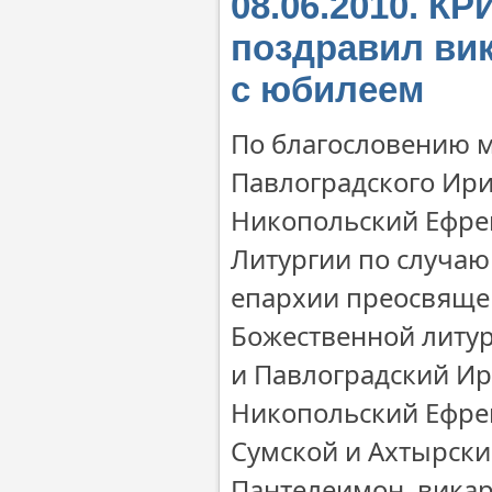
08.06.2010. К
поздравил ви
с юбилеем
По благословению 
Павлоградского Ир
Никопольский Ефре
Литургии по случаю
епархии преосвящен
Божественной литу
и Павлоградский Ир
Никопольский Ефрем
Сумской и Ахтырски
Пантелеимон, вика