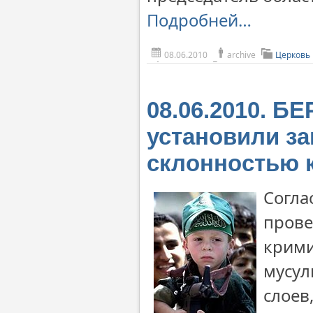
Подробней…
08.06.2010
archive
Церковь 
08.06.2010. Б
установили з
склонностью 
Согла
прове
крими
мусул
слоев