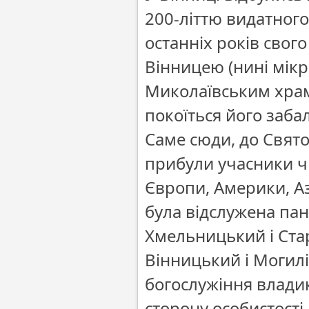
200-літтю видатного 
останніх років свог
Вінницею (нині мікр
Миколаївським хра
покоїться його заба
Саме сюди, до Свят
прибули учасники чи
Європи, Америки, Аз
була відслужена па
Хмельницький і Ста
Вінницький і Могилі
богослужіння влади
сторону особистост