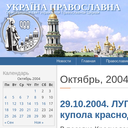
УКРАЇНА ПРАВОСЛАВНА
Официальный сайт Украинской Православной Церкви
Новости
Главная
Православи
Календарь
Октябрь, 200
Октябрь 2004
Пн
Вт
Ср
Чт
Пт
Сб
Вс
1
2
3
4
5
6
7
8
9
10
29.10.2004. Л
11
12
13
14
15
16
17
18
19
20
21
22
23
24
купола красн
25
26
27
28
29
30
31
« Сен
Ноя »