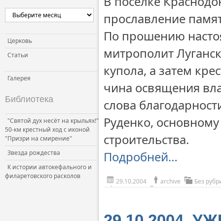
В поселке Краснодо
прославление памят
По прошению насто
Церковь
митрополит Луганск
Статьи
купола, а затем кре
Галерея
чина освящения вл
Библиотека
слова благодарност
Руденко, основному
"Святой дух несёт на крыльях!"
50-км крестный ход с иконой
строительства.
"Призри на смирение"
Звезда рождества
Подробней…
К истории автокефального и
филаретовского расколов
29.10.2004
archive
Без рубр
29.10.2004. У