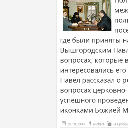
меж
пол
пос
где были приняты н
Вышгородским Павл
вопросах, которые 
интересовались его
Павел рассказал о 
вопросах церковно
успешного проведен
иконками Божией М
29.10.2004
archive
Без рубр