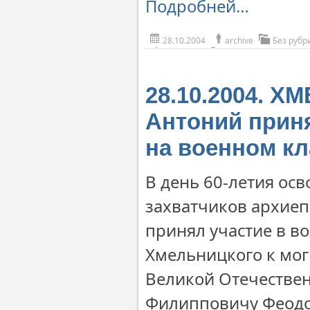
Подробней…
28.10.2004
archive
Без рубр
28.10.2004. 
Антоний приня
на военном к
В день 60-летия ос
захватчиков архие
принял участие в в
Хмельницкого к мо
Великой Отечествен
Филипповичу Феодор