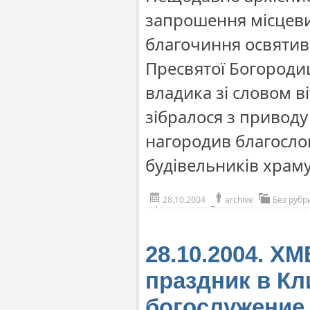
запрошення місцеви
благочиння освятив
Пресвятої Богородиці
владика зі словом в
зібралося з приводу
нагородив благосло
будівельників храму
28.10.2004
archive
Без рубр
28.10.2004. 
праздник в К
богослужение