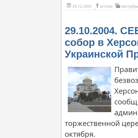
29.10.2004
archive
Без рубр
29.10.2004. 
собор в Херсо
Украинской П
Прави
безво
Херсо
сообщ
админ
торжественной цере
октября.