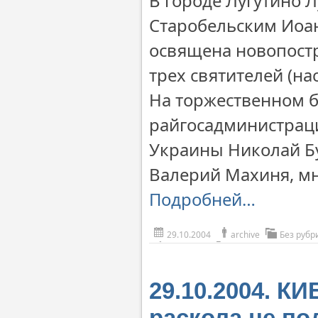
В городе Лугутино 
Старобельским Иоан
освящена новопост
трех святителей (н
На торжественном б
райгосадминистрац
Украины Николай Бу
Валерий Махиня, мн
Подробней…
29.10.2004
archive
Без рубр
29.10.2004. К
раскола не п