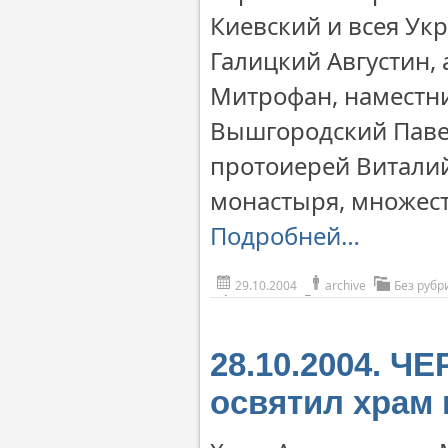
Киевский и всея Ук
Галицкий Августин,
Митрофан, наместн
Вышгородский Паве
протоиерей Виталий
монастыря, множес
Подробней…
29.10.2004
archive
Без рубр
28.10.2004. Ч
освятил храм 