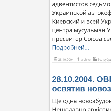
адвентистов седьмо
Украинской автоке
Киевский и всей Ук
центра мусульман 
пресвитер Союза св
Подробней…
28.10.2004
archive
Без рубр
28.10.2004. О
освятив ново
Ще одна новозбудов
Нещодавно архієпис