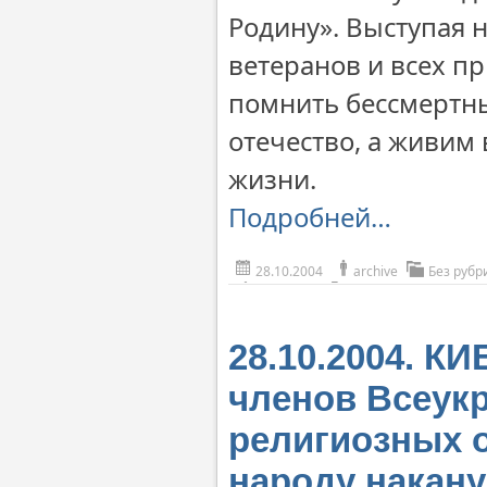
Родину». Выступая 
ветеранов и всех п
помнить бессмертный
отечество, а живим
жизни.
Подробней…
28.10.2004
archive
Без рубр
28.10.2004. К
членов Всеукр
религиозных о
народу накан