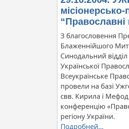
місіонерсько-
“Православні ц
З благословення Пр
Блаженнійшого Митр
Синодальний відділ р
Української Правосл
Всеукраїнське Прав
провели на базі Ужг
свв. Кирила і Мефод
конференцію «Правос
регіону України.
Подробней…