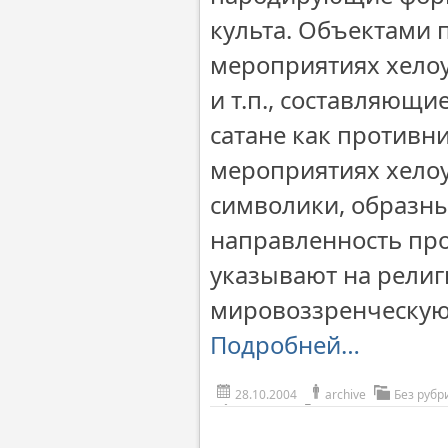
культа. Объектами 
мероприятиях хелоу
и т.п., составляющ
сатане как противни
мероприятиях хелоу
символики, образны
направленность пр
указывают на религ
мировоззренческую
Подробней…
28.10.2004
archive
Без рубр