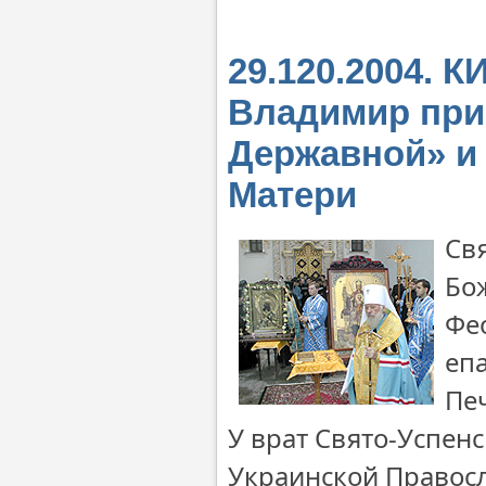
29.120.2004. 
Владимир прин
Державной» и
Матери
Св
Бо
Фе
еп
Пе
У врат Свято-Успен
Украинской Правос