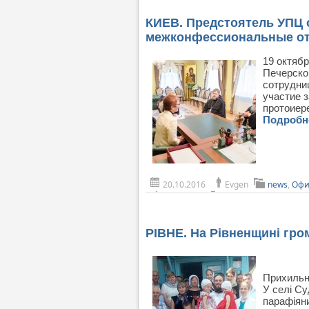
КИЕВ. Предстоятель УПЦ 
межконфессиональные от
19 октяб
Печерско
сотрудни
участие 
протоиер
Подроб
20.10.2016
Evgen
news
,
Офи
РІВНЕ. На Рівненщині гро
Прихильн
У селі Су
парафіян