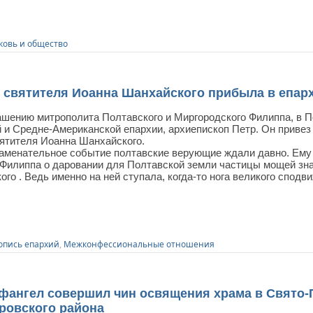
ковь и общество
 святителя Иоанна Шанхайского прибыла в епар
ашению митрополита Полтавского и Миргородского Филиппа, в
й и Средне-Американской епархии, архиепископ Петр. Он приве
ятителя Иоанна Шанхайского.
наменательное событие полтавские верующие ждали давно. Ему
Филиппа о даровании для Полтавской земли частицы мощей зна
го . Ведь именно на ней ступала, когда-то нога великого сподв
опись епархий
,
Межконфессиональные отношения
ангел совершил чин освящения храма в Свято-П
ровского района