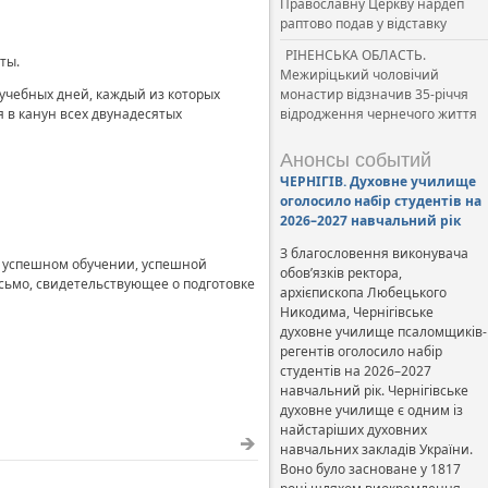
Православну Церкву нардеп
раптово подав у відставку
РІНЕНСЬКА ОБЛАСТЬ.
ты.
Межиріцький чоловічий
 учебных дней, каждый из которых
монастир відзначив 35-річчя
 в канун всех двунадесятых
відродження чернечого життя
Анонсы событий
ЧЕРНІГІВ. Духовне училище
оголосило набір студентів на
2026–2027 навчальний рік
З благословення виконувача
и успешном обучении, успешной
обов’язків ректора,
ьмо, свидетельствующее о подготовке
архієпископа Любецького
Никодима, Чернігівське
духовне училище псаломщиків-
регентів оголосило набір
студентів на 2026–2027
навчальний рік. Чернігівське
духовне училище є одним із
найстаріших духовних
навчальних закладів України.
Воно було засноване у 1817