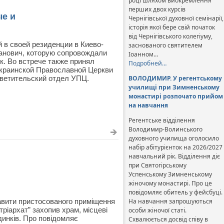
році шляхом виокремлення
перших двох курсів
ые и
Чернігівської духовної семінарії,
історія якої бере свій початок
від Чернігівського колегіуму,
в своей резиденции в Киево-
заснованого святителем
анович, которую сопровождали
Іоанном…
. Во встрече также принял
Подробней…
краинской Православной Церкви
ветительский отдел УПЦ.
ВОЛОДИМИР. У регентському
училищі при Зимненському
монастирі розпочато прийом
на навчання
Регентське відділення
Володимир-Волинського
духовного училища оголосило
набір абітурієнток на 2026/2027
навчальний рік. Відділення діє
при Святогірському
Успенському Зимненському
жіночому монастирі. Про це
повідомляє обитель у фейсбуці.
авити пристосованого приміщення
На навчання запрошуються
тріархат” захопив храм, місцеві
особи жіночої статі.
инків. Про повідомляє
Схвалюється досвід співу в