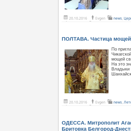
20.10.2016
Evgen
news
,
Цер
ПОЛТАВА. Частица мощей
По пригл
Чикагско
мощей св
На это з
Владыки 
Шанхайско
20.10.2016
Evgen
news
,
Лет
ОДЕССА. Митрополит Агаф
Бритовка Белгород-Днест