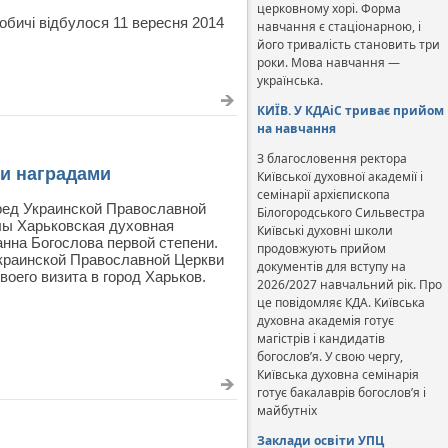
церковному хорі. Форма
обичі відбулося 11 вересня 2014
навчання є стаціонарною, і
його тривалість становить три
роки. Мова навчання —
українська.
КИЇВ. У КДАіС триває прийом
на навчання
З благословення ректора
и наградами
Київської духовної академії і
семінарії архієпископа
еред Украинской Православной
Білогородського Сильвестра
лы Харьковская духовная
Київські духовні школи
нна Богослова первой степени.
продовжують прийом
краинской Православной Церкви
документів для вступу на
оего визита в город Харьков.
2026/2027 навчальний рік. Про
це повідомляє КДА. Київська
духовна академія готує
магістрів і кандидатів
богослов’я. У свою чергу,
Київська духовна семінарія
готує бакалаврів богослов’я і
майбутніх
Заклади освіти УПЦ