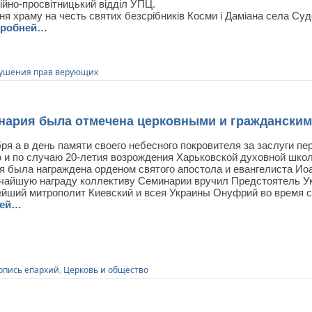
йно-просвітницький відділ УПЦ.
я храму на честь святих безсрібників Косми і Даміана села Суд
робней…
ушения прав верующих
нария была отмечена церковными и гражданским
бря а в день памяти своего небесного покровителя за заслуги п
 и по случаю 20-летия возрождения Харьковской духовной шко
я была награждена орденом святого апостола и евангелиста Иоа
чайшую награду коллективу Семинарии вручил Предстоятель У
йший митрополит Киевский и всея Украины Онуфрий во время св
ней…
опись епархий
,
Церковь и общество