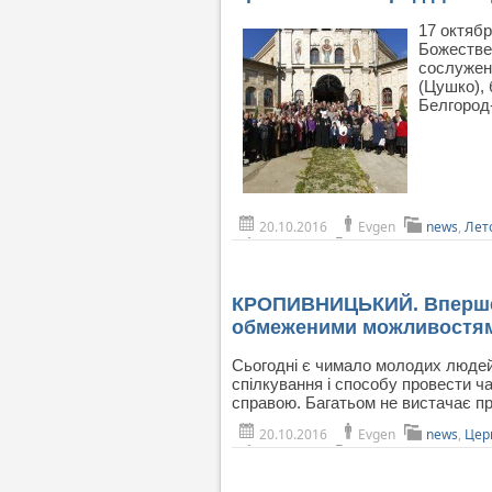
17 октяб
Божестве
сослужен
(Цушко),
Белгород
20.10.2016
Evgen
news
,
Лет
КРОПИВНИЦЬКИЙ. Вперше у 
обмеженими можливостя
Сьогодні є чимало молодих людей
спілкування і способу провести ча
справою. Багатьом не вистачає п
20.10.2016
Evgen
news
,
Цер