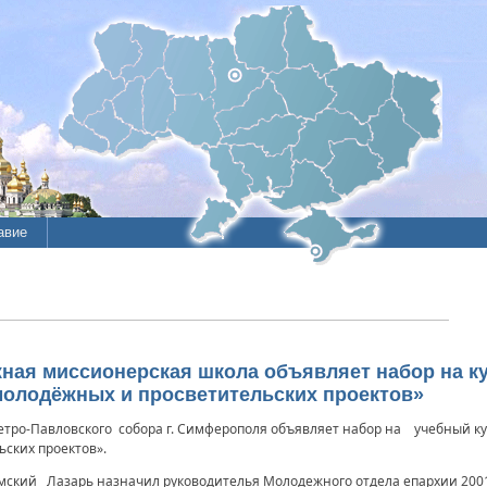
авие
ие
литы
я миссионерская школа объявляет набор на ку
молодёжных и просветительских проектов»
ро-Павловского собора г. Симферополя объявляет набор на учебный кур
ских проектов».
кий Лазарь назначил руководителья Молодежного отдела епархии 2001-