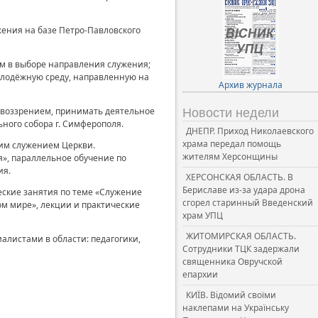
жения на базе Петро-Павловского
ям в выборе направления служения;
олодёжную среду, направленную на
Архив журнала
овоззрением, принимать деятельное
Новости недели
ного собора г. Симферополя.
ДНЕПР. Приход Николаевского
храма передал помощь
им служением Церкви.
жителям Херсонщины
», параллельное обучение по
ия.
ХЕРСОНСКАЯ ОБЛАСТЬ. В
Бериславе из-за удара дрона
еские занятия по теме «Служение
сгорел старинный Введенский
м мире», лекции и практические
храм УПЦ
ЖИТОМИРСКАЯ ОБЛАСТЬ.
алистами в области: педагогики,
Сотрудники ТЦК задержали
священника Овручской
епархии
КИЇВ. Відомий своїми
наклепами на Українську