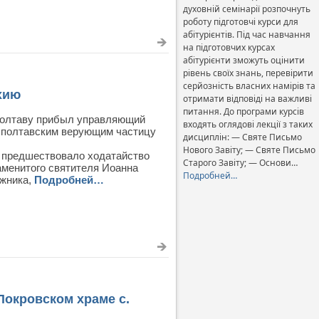
духовній семінарії розпочнуть
роботу підготовчі курси для
абітурієнтів. Під час навчання
на підготовчих курсах
абітурієнти зможуть оцінити
рівень своїх знань, перевірити
серйозність власних намірів та
хию
отримати відповіді на важливі
питання. До програми курсів
 Полтаву прибыл управляющий
входять оглядові лекції з таких
з полтавским верующим частицу
дисциплін: — Святе Письмо
Нового Завіту; — Святе Письмо
 предшествовало ходатайство
Старого Завіту; — Основи…
менитого святителя Иоанна
Подробней…
ижника,
Подробней…
окровском храме с.