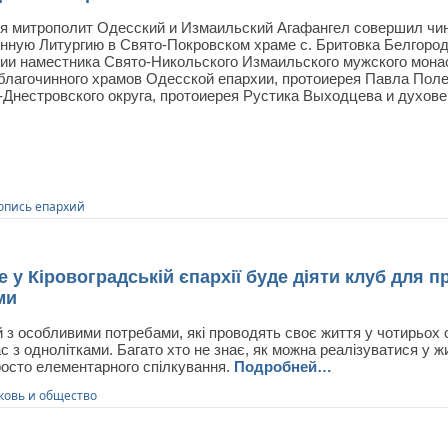
ря митрополит Одесский и Измаильский Агафангел совершил чин
нную Литургию в Свято-Покровском храме с. Бритовка Белгород
ии наместника Свято-Никольского Измаильского мужского мона
 благочинного храмов Одесской епархии, протоиерея Павла Поле
-Днестровского округа, протоиерея Рустика Выходцева и духов
опись епархий
Кіровоградській єпархії буде діяти клуб для пр
ми
 з особливими потребами, які проводять своє життя у чотирьох 
с з однолітками. Багато хто не знає, як можна реалізуватися у ж
росто елементарного спілкування.
Подробней…
ковь и общество