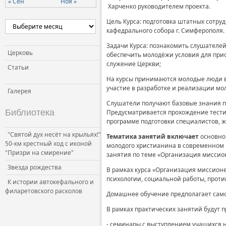
« Сен
Ноя »
Харченко руководителем проекта.
Церковь и власть
Цель Курса: подготовка штатных сотру
Церковь и общество
кафедрального собора г. Симферополя.
Церковь и СМИ
Задачи Курса: познакомить слушателе
Церковь
обеспечить молодёжи условия для при
служение Церкви;
Статьи
На курсы принимаются молодые люди в
участие в разработке и реализации мо
Галерея
Слушатели получают базовые знания п
Библиотека
Предусматривается прохождение тести
программе подготовки специалистов, 
"Святой дух несёт на крыльях!"
Тематика занятий включает
основно
50-км крестный ход с иконой
молодого христианина в современном 
"Призри на смирение"
занятия по теме «Организация миссио
Звезда рождества
В рамках курса «Организация миссионе
психологии, социальной работы, против
К истории автокефального и
филаретовского расколов
Домашнее обучение предполагает сам
В рамках практических занятий будут п
- семинары с выступлением учащихся 