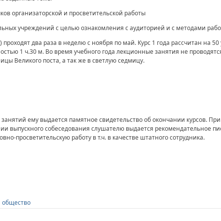
ков организаторской и просветительской работы
льных учреждений с целью ознакомления с аудиторией и с методами рабо
проходят два раза в неделю с ноября по май. Курс 1 года рассчитан на 50
стью 1 ч.30 м. Во время учебного года лекционные занятия не проводятся
ицы Великого поста, а так же в светлую седмицу.
занятий ему выдается памятное свидетельство об окончании курсов. Пр
ии выпускного собеседования слушателю выдается рекомендательное пис
овно-просветительскую работу в т.ч. в качестве штатного сотрудника.
и общество