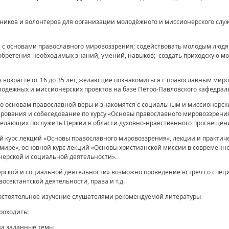
дников и волонтеров для организации молодёжного и миссионерского слу
й с основами православного мировоззрения; содействовать молодым люд
обретения необходимых знаний, умений, навыков; создать приходскую м
 возрасте от 16 до 35 лет, желающие познакомиться с православным мир
лодежных и миссионерских проектов на базе Петро-Павловского кафедраль
о основам православной веры и знакомятся с социальным и миссионерск
рования и собеседование по курсу «Основы православного мировоззрения
желающих послужить Церкви в области духовно-нравственного просвещен
й курс лекций «Основы православного мировоззрения», лекции и практич
мире», основной курс лекций «Основы христианской миссии в современно
нерской и социальной деятельности».
рской и социальной деятельности» возможно проведение встреч со специ
осектантской деятельности, права и т.д.
остоятельное изучение слушателями рекомендуемой литературы
роходить:
на заданные темы