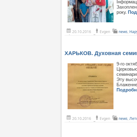
Інформаці
Захопленн
року.
Под
20.10.2016
Evgen
news
,
Нар
ХАРЬКОВ. Духовная семи
9-го октя
Церковью
семинари
Эту высо
Блаженне
Подроб
20.10.2016
Evgen
news
,
Лет