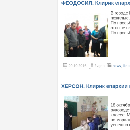
ФЕОДОСИЯ. Клирик епарх
В городе
пожилые,
По прось
отныне п
По прось
20.10.2016
Evgen
news
,
Цер
ХЕРСОН. Клирик епархии 
18 октяб
руководс
классе. 
по морал
успешно 