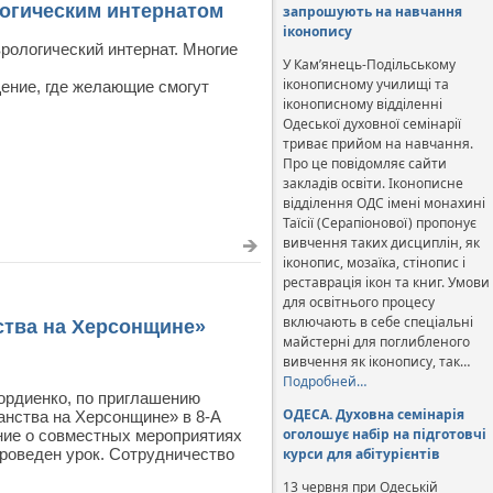
огическим интернатом
запрошують на навчання
іконопису
рологический интернат. Многие
У Кам’янець-Подільському
іконописному училищі та
ение, где желающие смогут
іконописному відділенні
Одеської духовної семінарії
триває прийом на навчання.
Про це повідомляє сайти
закладів освіти. Іконописне
відділення ОДС імені монахині
Таїсії (Серапіонової) пропонує
вивчення таких дисциплін, як
іконопис, мозаїка, стінопис і
реставрація ікон та книг. Умови
для освітнього процесу
включають в себе спеціальні
ства на Херсонщине»
майстерні для поглибленого
вивчення як іконопису, так…
Подробней…
Гордиенко, по приглашению
ОДЕСА. Духовна семінарія
анства на Херсонщине» в 8-А
оголошує набір на підготовчі
ние о совместных мероприятиях
проведен урок. Сотрудничество
курси для абітурієнтів
13 червня при Одеській