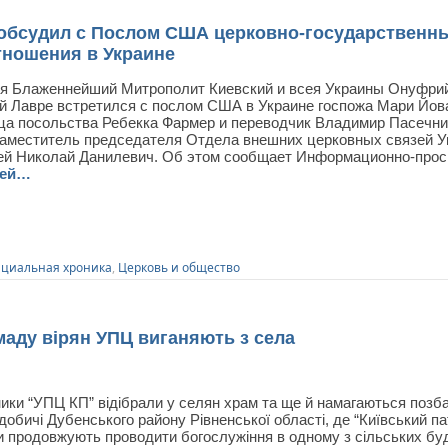
обсудил с Послом США церковно-государственн
ношения в Украине
ря Блаженнейший Митрополит Киевский и всея Украины Онуфрий 
й Лавре встретился с послом США в Украине госпожа Мари Йов
ца посольства Ребекка Фармер и переводчик Владимир Пасечник
заместитель председателя Отдела внешних церковных связей У
ей Николай Данилевич. Об этом сообщает Информационно-прос
ней…
циальная хроника
,
Церковь и общество
маду вірян УПЦ виганяють з села
ики “УПЦ КП” відібрали у селян храм та ще й намагаються позб
добичі Дубенського району Рівненської області, де “Київський па
и продовжують проводити богослужіння в одному з сільських буд