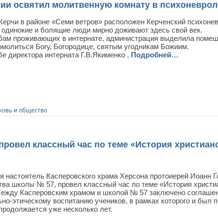
ии освятил молитвенную комнату в психоневрол
 Керчи в районе «Семи ветров» расположен Керченский психонев
 одинокие и болящие люди мирно доживают здесь свой век.
бам проживающих в интернате, администрация выделила помещ
омолиться Богу, Богородице, святым угодникам Божиим.
бе директора интерната Г.В.Якименко ,
Подробней…
ковь и общество
провел классный час по теме «История христиан
ря настоятель Касперовского храма Херсона протоиерей Иоанн 
тва школы № 57, провел классный час по теме «История христи
Между Касперовским храмом и школой № 57 заключено соглаше
ьно-этическому воспитанию учеников, в рамках которого и был 
продолжается уже несколько лет.