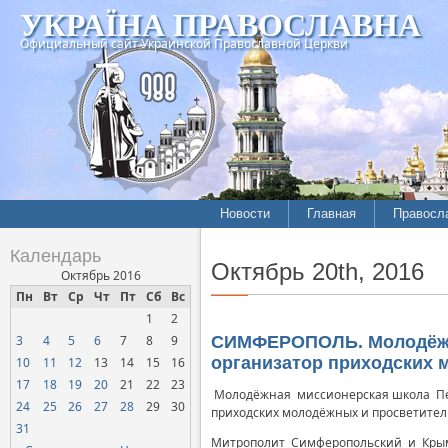
УКРАЇНА ПРАВОСЛАВНА
Официальный сайт Украинской Православной Церкви
Новости
Главная
Правосл
Летопись епархий
Богослов
Календарь
Октябрь 20th, 2016
Межконфессиональные
История
Октябрь 2016
отношения
Пн
Вт
Ср
Чт
Пт
Сб
Вс
Митропо
1
2
Нарушения прав
Хроники
верующих
3
4
5
6
7
8
9
СИМФЕРОПОЛЬ. Молодёжна
организатор приходских 
10
11
12
13
14
15
16
Официальная хроника
17
18
19
20
21
22
23
Молодёжная миссионерская школа Пет
Расколы, ереси, секты
24
25
26
27
28
29
30
приходских молодёжных и просветитель
СОЦИАЛЬНОЕ
31
СЛУЖЕНИЕ
Митрополит Симферопольский и Крымс