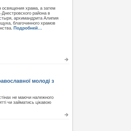
 освящения храма, а затем
-Днестровского района в
стыря, архимандрита Алипия
щука, благочинного храмов
енства.
Подробней…
авославної молоді з
стінах не маючи належного
итті чи займатись цікавою