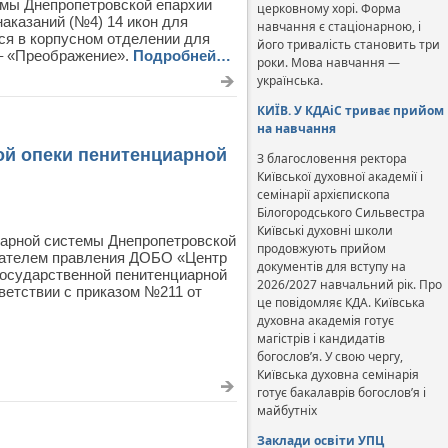
емы Днепропетровской епархии
церковному хорі. Форма
аказаний (№4) 14 икон для
навчання є стаціонарною, і
ся в корпусном отделении для
його тривалість становить три
– «Преображение».
Подробней…
роки. Мова навчання —
українська.
КИЇВ. У КДАіС триває прийом
на навчання
й опеки пенитенциарной
З благословення ректора
Київської духовної академії і
семінарії архієпископа
Білогородського Сильвестра
Київські духовні школи
иарной системы Днепропетровской
продовжують прийом
едателем правления ДОБО «Центр
документів для вступу на
Государственной пенитенциарной
2026/2027 навчальний рік. Про
ветствии с приказом №211 от
це повідомляє КДА. Київська
духовна академія готує
магістрів і кандидатів
богослов’я. У свою чергу,
Київська духовна семінарія
готує бакалаврів богослов’я і
майбутніх
Заклади освіти УПЦ