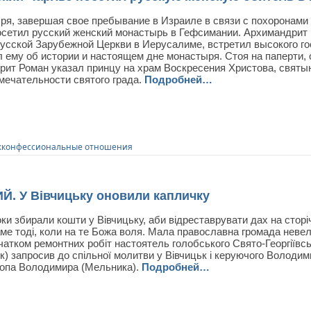
бря, завершая свое пребывание в Израиле в связи с похоронам
осетил русский женский монастырь в Гефсимании. Архимандрит 
усской Зарубежной Церкви в Иерусалиме, встретил высокого гос
 ему об истории и настоящем дне монастыря. Стоя на паперти, 
рит Роман указал принцу на храм Воскресения Христова, святын
мечательности святого града.
Подробней…
конфессиональные отношения
 У Вівчицьку оновили капличку
ки збирали кошти у Вівчицьку, аби відреставрувати дах на сторічн
ме тоді, коли на те Божа воля. Мала православна громада невел
атком ремонтних робіт настоятель голобського Свято-Георгіївс
к) запросив до спільної молитви у Вівчицьк і керуючого Володи
копа Володимира (Мельника).
Подробней…