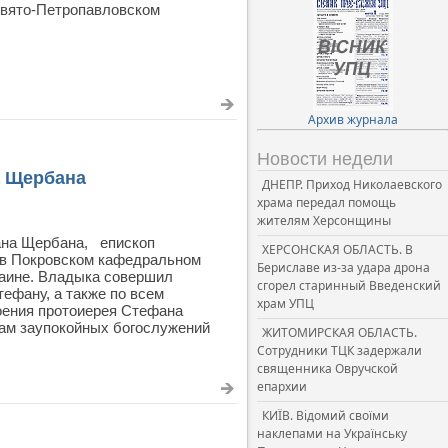
Свято-Петропавловском
Архив журнала
Новости недели
а Щербана
ДНЕПР. Приход Николаевского
храма передал помощь
жителям Херсонщины
фана Щербана, епископ
ХЕРСОНСКАЯ ОБЛАСТЬ. В
 в Покровском кафедральном
Бериславе из-за удара дрона
раине. Владыка совершил
сгорел старинный Введенский
ефану, а также по всем
храм УПЦ
оения протоиерея Стефана
ам заупокойных богослужений
ЖИТОМИРСКАЯ ОБЛАСТЬ.
Сотрудники ТЦК задержали
священника Овручской
епархии
КИЇВ. Відомий своїми
наклепами на Українську