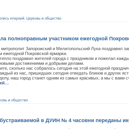
опись епархий
,
Церковь и общество
ла полноправным участником ежегодной Покров
я митрополит Запорожский и Мелитопольский Лука поздравил за
м ежегодной Покровской ярмарки.
тепло поздравил жителей города с праздником и пожелал кажды
новыми достижениями и добрыми делами.
те, сколько нас собралось сегодня на этой ежегодной празднич
аждый из нас, пришедших сегодня отведать блинов и других яст
делу, наш город станет одним из самых красивых, а мы с вами
ней…
ковь и общество
устраиваемой в ДУИН № 4 часовни переданы и