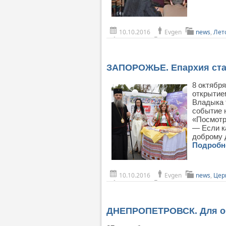
10.10.2016
Evgen
news
,
Лет
ЗАПОРОЖЬЕ. Епархия ста
8 октябр
открытие
Владыка 
событие 
«Посмотри
— Если к
доброму 
Подроб
10.10.2016
Evgen
news
,
Цер
ДНЕПРОПЕТРОВСК. Для об