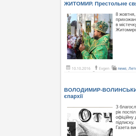
ЖИТОМИР. Престольне свя
8 жовтня,
прихожани
в містечк
Житомирс
10.10.2016
Evgen
news
,
Лет
ВОЛОДИМИР-ВОЛИНСЬКИЙ. «
єпархії
З благосл
рік поспі
офіційну
підписку.
Газета ви