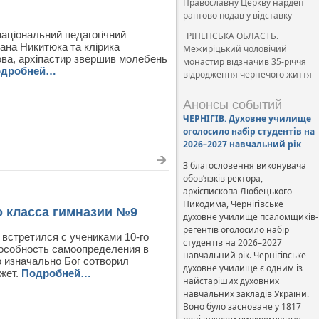
Православну Церкву нардеп
раптово подав у відставку
національний педагогічний
РІНЕНСЬКА ОБЛАСТЬ.
гдана Никитюка та клірика
Межиріцький чоловічий
ова, архіпастир звершив молебень
монастир відзначив 35-річчя
одробней…
відродження чернечого життя
Анонсы событий
ЧЕРНІГІВ. Духовне училище
оголосило набір студентів на
2026–2027 навчальний рік
З благословення виконувача
обов’язків ректора,
архієпископа Любецького
Никодима, Чернігівське
 класса гимназии №9
духовне училище псаломщиків-
регентів оголосило набір
встретился с учениками 10-го
студентів на 2026–2027
пособность самоопределения в
навчальний рік. Чернігівське
о изначально Бог сотворил
духовне училище є одним із
ожет.
Подробней…
найстаріших духовних
навчальних закладів України.
Воно було засноване у 1817