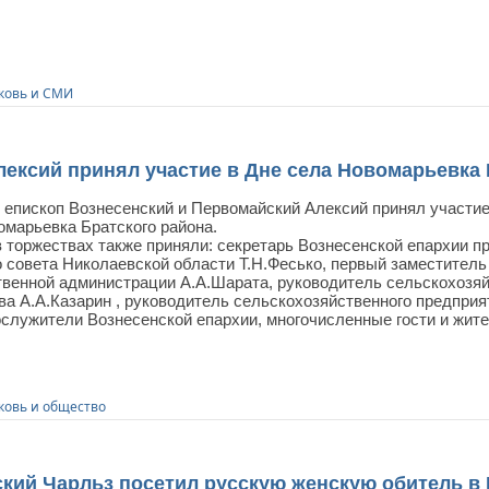
ковь и СМИ
ксий принял участие в Дне села Новомарьевка 
я епископ Вознесенский и Первомайский Алексий принял участи
омарьевка Братского района.
 торжествах также приняли: секретарь Вознесенской епархии пр
о совета Николаевской области Т.Н.Фесько, первый заместитель
твенной администрации А.А.Шарата, руководитель сельскохозяй
а А.А.Казарин , руководитель сельскохозяйственного предприя
служители Вознесенской епархии, многочисленные гости и жит
ковь и общество
кий Чарльз посетил русскую женскую обитель в