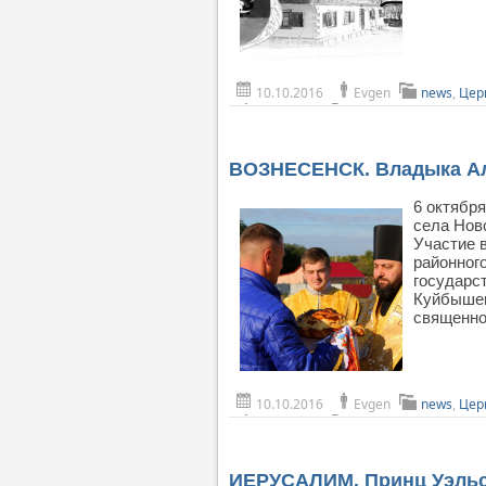
10.10.2016
Evgen
news
,
Цер
ВОЗНЕСЕНСК. Владыка Але
6 октябр
села Нов
Участие в
районног
государс
Куйбышев
священно
10.10.2016
Evgen
news
,
Цер
ИЕРУСАЛИМ. Принц Уэльс