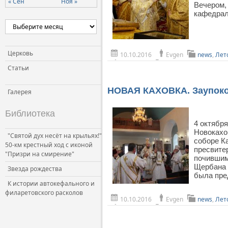
« Сен
Ноя »
Вечером,
Церковь и власть
кафедрал
Церковь и общество
Церковь и СМИ
Церковь
10.10.2016
Evgen
news
,
Лет
Статьи
НОВАЯ КАХОВКА. Заупоко
Галерея
Библиотека
4 октябр
Новокахо
"Святой дух несёт на крыльях!"
соборе К
50-км крестный ход с иконой
пресвите
"Призри на смирение"
почившим
Щербана 
Звезда рождества
была пре
К истории автокефального и
филаретовского расколов
10.10.2016
Evgen
news
,
Лет