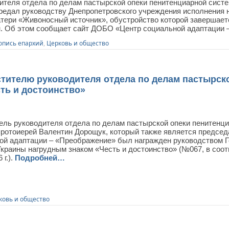
дителя отдела по делам пастырской опеки пенитенциарной сист
редал руководству Днепропетровского учреждения исполнения н
атери «Живоносный источник», обустройство которой завершает
. Об этом сообщает сайт ДОБО «Центр социальной адаптации 
опись епархий
,
Церковь и общество
ителю руководителя отдела по делам пастырско
ть и достоинство»
ель руководителя отдела по делам пастырской опеки пенитенц
протоиерей Валентин Дорощук, который также является предс
ой адаптации – «Преображение» был награжден руководством 
краины нагрудным знаком «Честь и достоинство» (№067, в соот
 г.).
Подробней…
ковь и общество