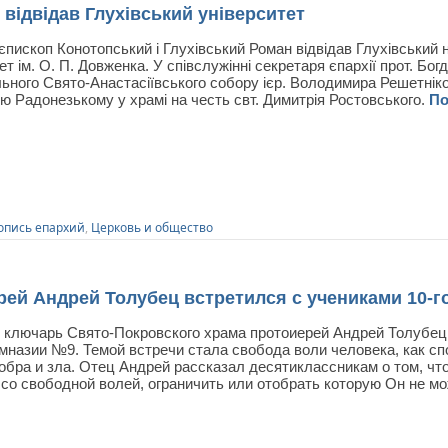
ідвідав Глухівський університет
єпископ Конотопський і Глухівський Роман відвідав Глухівський 
ет ім. О. П. Довженка. У співслужінні секретаря єпархії прот. Бо
ьного Свято-Анастасіївського собору ієр. Володимира Решетнік
ію Радонезькому у храмі на честь свт. Димитрія Ростовського.
П
опись епархий
,
Церковь и общество
 Андрей Толубец встретился с учениками 10-го
я ключарь Свято-Покровского храма протоиерей Андрей Толубец 
имназии №9. Темой встречи стала свобода воли человека, как с
обра и зла. Отец Андрей рассказал десятиклассникам о том, чт
 со свободной волей, ограничить или отобрать которую Он не м