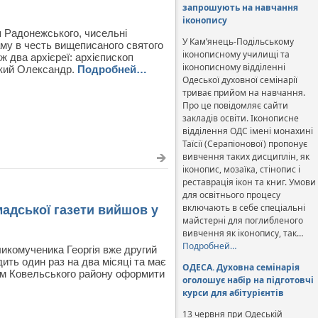
запрошують на навчання
іконопису
ця Радонежського, чисельні
У Кам’янець-Подільському
аму в честь вищеписаного святого
іконописному училищі та
 два архієреї: архієпископ
іконописному відділенні
ький Олександр.
Подробней…
Одеської духовної семінарії
триває прийом на навчання.
Про це повідомляє сайти
закладів освіти. Іконописне
відділення ОДС імені монахині
Таїсії (Серапіонової) пропонує
вивчення таких дисциплін, як
іконопис, мозаїка, стінопис і
реставрація ікон та книг. Умови
для освітнього процесу
включають в себе спеціальні
дської газети вийшов у
майстерні для поглибленого
вивчення як іконопису, так…
Подробней…
икомученика Георгія вже другий
ить один раз на два місяці та має
ОДЕСА. Духовна семінарія
ям Ковельського району оформити
оголошує набір на підготовчі
курси для абітурієнтів
13 червня при Одеській