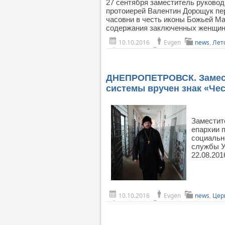
27 сентября заместитель руково
протоиерей Валентин Дорощук пе
часовни в честь иконы Божьей М
содержания заключенных женщин
10.10.2016
Evgen
news
,
Лет
ДНЕПРОПЕТРОВСК. Замест
системы вручен знак «Чес
Заместит
епархии 
социальн
службы У
22.08.2016
10.10.2016
Evgen
news
,
Цер