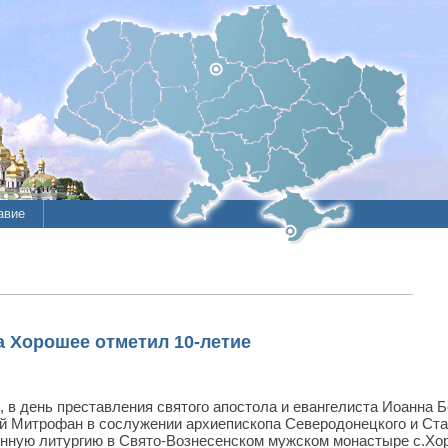
авие
ие
литы
 Хорошее отметил 10-летие
, в день преставления святого апостола и евангелиста Иоанна 
й Митрофан в сослужении архиепископа Северодонецкого и Ст
нную литургию в Свято-Вознесенском мужском монастыре с.Хо