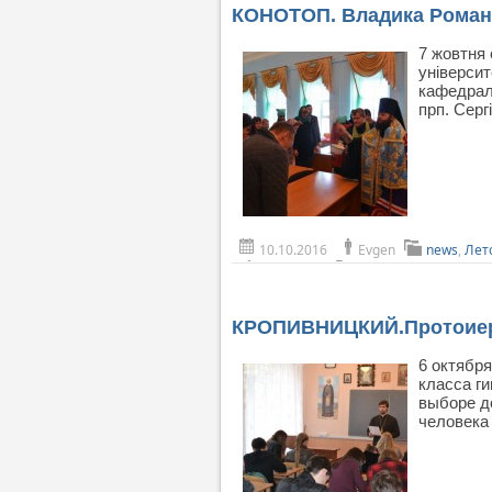
КОНОТОП. Владика Роман в
7 жовтня 
університ
кафедрал
прп. Серг
10.10.2016
Evgen
news
,
Лет
КРОПИВНИЦКИЙ.Протоиерей
6 октябр
класса г
выборе д
человека