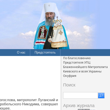
О нас
Предстоятель
По благословению
Предстоятеля УПЦ
Блаженнейшего Митрополита
Киевского и всея Украины
Онуфрия
Поиск
Богослова, митрополит Луганский и
аробельского Никодима, совершил
Архив журнала
рошее.