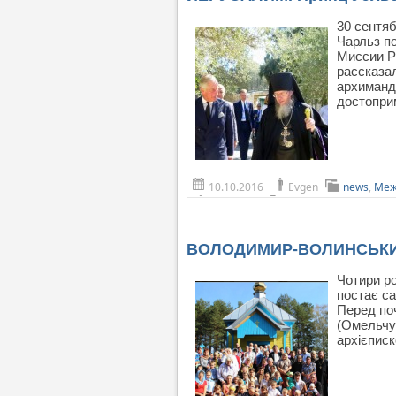
30 сентя
Чарльз п
Миссии Р
рассказал
архиманд
достопри
10.10.2016
Evgen
news
,
Меж
ВОЛОДИМИР-ВОЛИНСЬКИЙ.
Чотири ро
постає са
Перед поч
(Омельчу
архієпис