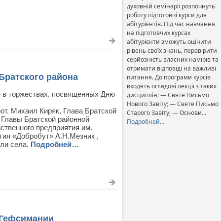
духовній семінарії розпочнуть
роботу підготовчі курси для
абітурієнтів. Під час навчання
на підготовчих курсах
абітурієнти зможуть оцінити
рівень своїх знань, перевірити
серйозність власних намірів та
отримати відповіді на важливі
Братского района
питання. До програми курсів
входять оглядові лекції з таких
е в торжествах, посвященных Дню
дисциплін: — Святе Письмо
Нового Завіту; — Святе Письмо
от. Михаил Киряк, Глава Братской
Старого Завіту; — Основи…
 Главы Братской районной
Подробней…
ственного предприятия им.
тия «Добробут» А.Н.Мезник ,
ели села.
Подробней…
 Гефсимании