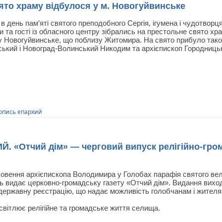
то храму відбулося у м. Новогуйвинське
 в день пам’яті святого преподобного Сергія, ігумена і чудотвор
 та гості із обласного центру зібрались на престольне свято хр
у Новогуйвинське, що поблизу Житомира. На свято прибуло також
ький і Новоград-Волинський Никодим та архієпископ Городниц
опись епархий
Отчий дім» — черговий випуск релігійно-грома
овення архієпископа Володимира у Голобах парафія святого вел
ль видає церковно-громадську газету «Отчий дім». Видання виход
 державну реєстрацію, що надає можливість голобчанам і жител
світлює релігійне та громадське життя селища.