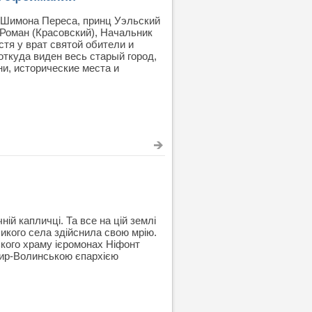
и Шимона Переса, принц Уэльский
Роман (Красовский), Начальник
тя у врат святой обители и
откуда виден весь старый город,
и, исторические места и
ій капличці. Та все на цій землі
икого села здійснила свою мрію.
ького храму ієромонах Ніфонт
мир-Волинською єпархією