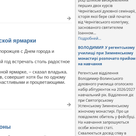
році шляхом виокремлення
перших двох курсів
Чернігівської духовної семінарії,
історія якої бере свій початок
від Чернігівського колегіуму,
заснованого святителем
Іоанном…
Подробней…
ской ярмарки
ВОЛОДИМИР. У регентському
порожцев с Днем города и
училищі при Зимненському
монастирі розпочато прийом
й год встречать столь радостное
на навчання
ной ярмарке, – сказал владыка.
Регентське відділення
в, совершит хотя бы по одному
Володимир-Волинського
 счастливыми и процветающими.
духовного училища оголосило
набір абітурієнток на 2026/2027
навчальний рік. Відділення діє
при Святогірському
Успенському Зимненському
жіночому монастирі. Про це
повідомляє обитель у фейсбуці.
На навчання запрошуються
коны
особи жіночої статі.
Схвалюється досвід співу в