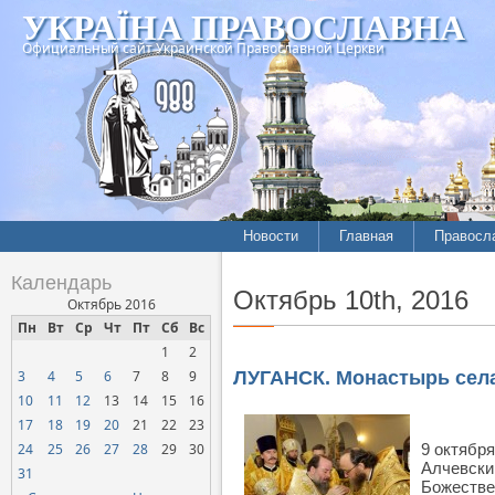
УКРАЇНА ПРАВОСЛАВНА
Официальный сайт Украинской Православной Церкви
Новости
Главная
Правосл
Летопись епархий
Богослов
Календарь
Октябрь 10th, 2016
Межконфессиональные
История
Октябрь 2016
отношения
Пн
Вт
Ср
Чт
Пт
Сб
Вс
Митропо
1
2
Нарушения прав
Хроники
верующих
3
4
5
6
7
8
9
ЛУГАНСК. Монастырь села
10
11
12
13
14
15
16
Официальная хроника
17
18
19
20
21
22
23
Расколы, ереси, секты
24
25
26
27
28
29
30
9 октября
СОЦИАЛЬНОЕ
Алчевски
31
Божестве
СЛУЖЕНИЕ