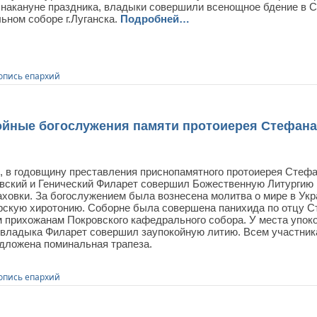
 накануне праздника, владыки совершили всенощное бдение в 
ьном соборе г.Луганска.
Подробней…
опись епархий
йные богослужения памяти протоиерея Стефан
я, в годовщину преставления приснопамятного протоиерея Сте
вский и Генический Филарет совершил Божественную Литургию
аховки. За богослужением была вознесена молитва о мире в Ук
рскую хиротонию. Соборне была совершена панихида по отцу Ст
 прихожанам Покровского кафедрального собора. У места упок
владыка Филарет совершил заупокойную литию. Всем участник
дложена поминальная трапеза.
опись епархий