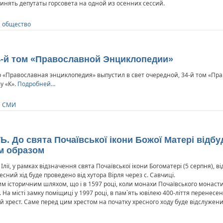
нять депутаты горсовета на одной из осенних сессий.
и общество
-й том «Православной Энциклопедии»
 «Православная энциклопедия» выпустил в свет очередной, 34-й том «Пр
у «К».
Подробней…
и СМИ
До свята Почаївської ікони Божої Матері відбу
им образом
 Ілії, у рамках відзначення свята Почаївської ікони Богоматері (5 серпня), 
сний хід буде проведено від хутора Вірля через с. Савчиці.
им історичним шляхом, що і в 1597 році, коли монахи Почаївського монаст
. На місті замку поміщиці у 1997 році, в пам`ять ювілею 400-ліття перенесе
й хрест. Саме перед цим хрестом на початку хресного ходу буде відслужени