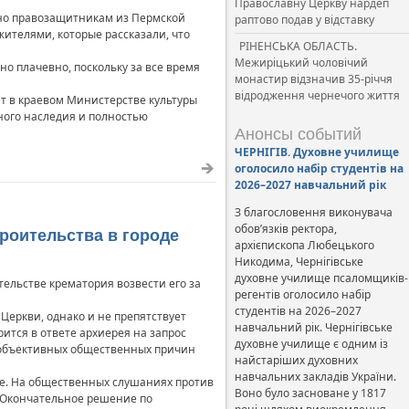
Православну Церкву нардеп
тно правозащитникам из Пермской
раптово подав у відставку
ителями, которые рассказали, что
РІНЕНСЬКА ОБЛАСТЬ.
Межиріцький чоловічий
но плачевно, поскольку за все время
монастир відзначив 35-річчя
відродження чернечого життя
нт в краевом Министерстве культуры
ного наследия и полностью
Анонсы событий
ЧЕРНІГІВ. Духовне училище
оголосило набір студентів на
2026–2027 навчальний рік
З благословення виконувача
обов’язків ректора,
роительства в городе
архієпископа Любецького
Никодима, Чернігівське
духовне училище псаломщиків-
льстве крематория возвести его за
регентів оголосило набір
студентів на 2026–2027
еркви, однако и не препятствует
навчальний рік. Чернігівське
ится в ответе архиерея на запрос
духовне училище є одним із
у объективных общественных причин
найстаріших духовних
навчальних закладів України.
ие. На общественных слушаниях против
Воно було засноване у 1817
к. Окончательное решение по