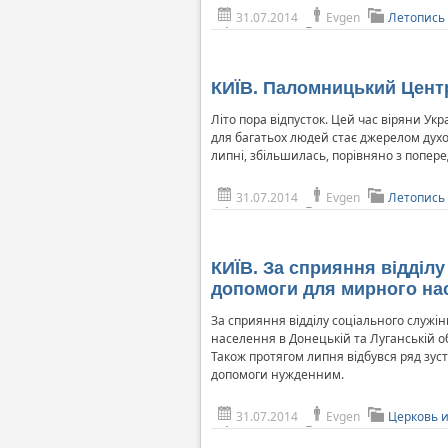
31.07.2014
Evgen
Летопись
КИЇВ. Паломницький Центр
Літо пора відпусток. Цей час віряни Ук
для багатьох людей стає джерелом духо
липні, збільшилась, порівняно з попер
31.07.2014
Evgen
Летопись
КИЇВ. За сприяння відділу
допомоги для мирного нас
За сприяння відділу соціального служін
населення в Донецькій та Луганській о
Також протягом липня відбувся ряд зус
допомоги нужденним.
31.07.2014
Evgen
Церковь 