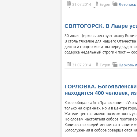
31.07.2014
Evgen
Летопись
СВЯТОГОРСК. В Лавре ус
30 июля Церковь чествует икону Божие
В столь тяжелое для нашего Отечества 
денно и нощно молитвы перед чудотвор
содержа недельный строгий пост — с
31.07.2014
Evgen
Церковь 
ГОРЛОВКА. Богоявленски
находится 400 человек, из
Как сообщал сайт «Православие в Укра
только на окраинах, но и в центре горо
Жители центра имеют возможность укры
По словам настоятеля собора протоиер
Количество людей меняется в зависимос
Богослужения в соборе совершаются ка