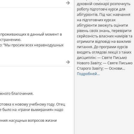
духовній семінарії розпочнуть
роботу підготовчі курси для
абітурієнтів. Під час навчання
на підготовчих курсах
абітурієнти зможуть оцінити
рівень своїх знань, перевірити
О, проживающих в данный момент в
серйозність власних намірів та
остранению.
отримати відповіді на важливі
о: “Мы просим всех неравнодушных
питання. До програми курсів
входять оглядові лекції з таких
дисциплін: — Святе Письмо
Нового Завіту; — Святе Письмо
Старого Завіту; — Основи…
Подробней…
ежного благочиния.
товка к новому учебному году. Отец
ие было на «грани вымирания» надо
шения насущных вопросов жизни