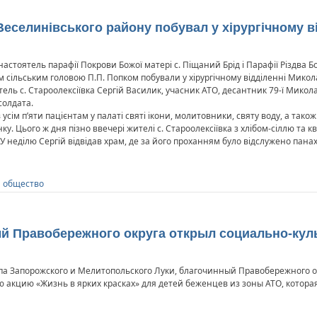
селинівського району побувал у хірургічному ві
стоятель парафії Покрови Божої матері с. Піщаний Брід і Парафії Різдва Бож
 сільським головою П.П. Попком побували у хірургічному відділенні Микол
ель с. Староолексіївка Сергій Василик, учасник АТО, десантник 79-ї Микол
солдата.
 усім п’яти пацієнтам у палаті святі ікони, молитовники, святу воду, а тако
. Цього ж дня пізно ввечері жителі с. Староолексіївка з хлібом-сіллю та кві
 У неділю Сергій відвідав храм, де за його проханням було відслужено пан
и общество
 Правобережного округа открыл социально-кул
а Запорожского и Мелитопольского Луки, благочинный Правобережного ок
акцию «Жизнь в ярких красках» для детей беженцев из зоны АТО, которая 