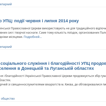
 епархий
 УПЦ: події червня і липня 2014 року
раїнської Православної Церкви використовують не для традиційного відпочи
вних сил і творчої наснаги. Саме тому кількість поїздок, організованих П
едніми місяцями.
Подробней…
 епархий
 соціального служіння і благодійності УПЦ продо
елення в Донецькій та Луганській областях
ня і благодійності Української Православної Церкви продовжується збір гу
бластях.
трічей зі священнослужителями вікаріатств м. Києва, де обговорювалися 
и общество