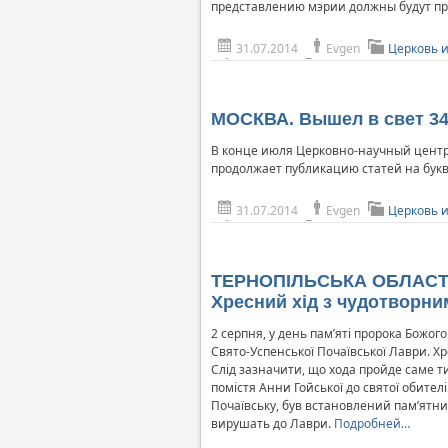
представлению мэрии должны будут при
31.07.2014
Evgen
Церковь 
МОСКВА. Вышел в свет 34
В конце июля Церковно-научный центр
продолжает публикацию статей на букв
31.07.2014
Evgen
Церковь 
ТЕРНОПІЛЬСЬКА ОБЛАСТЬ. 
Хресний хід з чудотворн
2 серпня, у день пам’яті пророка Божого
Свято-Успенської Почаївської Лаври. Хре
Слід зазначити, що хода пройде саме т
помістя Анни Гойської до святої обителі
Почаївську, був встановлений пам’ятни
вирушать до Лаври.
Подробней…