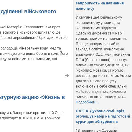
запрошують на навчання
іконопису
дділенні військового
У Кам’янець-Подільському
іконописному училищі та
ої Матері с. Староолексіївка прот.
іконописному відділенні
аївського військового шпиталю, де
Одеської духовної семінарії
аївської аеромобільної бригади. Метою
триває прийом на навчання.
Про це повідомляє сайти
ж солодощі, мінеральну воду, мед та
закладів освіти. Іконописне
тами зустріли воїна Сергія в селі. Його
відділення ОДС імені монахині
ахиду за воїнами-товаришами, які
Таїсії (Серапіонової) пропонує
вивчення таких дисциплін, як
іконопис, мозаїка, стінопис і
реставрація ікон та книг. Умови
для освітнього процесу
включають в себе спеціальні
майстерні для поглибленого
ьтурную акцию «Жизнь в
вивчення як іконопису, так…
Подробней…
ОДЕСА. Духовна семінарія
руга г. Запорожье протоиерей Олег
оголошує набір на підготовчі
проходит в ЗОУНБ им. А. Горького.
курси для абітурієнтів
13 червня при Одеській