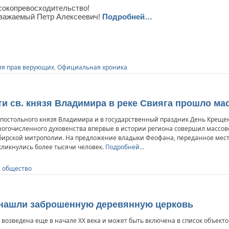
окопревосходительство!
важаемый Петр Алексеевич!
Подробней…
я прав верующих
,
Официальная хроника
и св. князя Владимира в реке Свияга прошло ма
апостольного князя Владимира и в государственный праздник День Креще
огочисленного духовенства впервые в истории региона совершил массов
мбирской митрополии. На предложение владыки Феофана, переданное ме
кликнулись более тысячи человек.
Подробней…
и общество
 нашли заброшенную деревянную церковь
возведена еще в начале ХХ века и может быть включена в список объекто