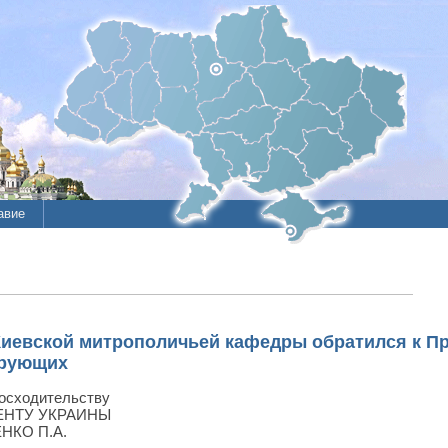
авие
ие
литы
иевской митрополичьей кафедры обратился к Пр
ерующих
осходительству
ЕНТУ УКРАИНЫ
КО П.А.