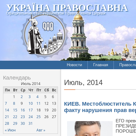
УКРАЇНА ПРАВОСЛАВНА
Официальный сайт Украинской Православной Церкви
Новости
Главная
Правосл
Летопись епархий
Богослов
Календарь
Июль, 2014
Межконфессиональные
История
Июль 2014
отношения
Пн
Вт
Ср
Чт
Пт
Сб
Вс
Митропо
1
2
3
4
5
6
Нарушения прав
Хроники
верующих
7
8
9
10
11
12
13
КИЕВ. Местоблюститель К
факту нарушения прав в
14
15
16
17
18
19
20
Официальная хроника
21
22
23
24
25
26
27
Расколы, ереси, секты
ЕГО прев
28
29
30
31
ПРЕЗИД
СОЦИАЛЬНОЕ
« Июн
Авг »
ПОРОШЕН
СЛУЖЕНИЕ