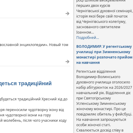
році шляхом виокремлення
перших двох курсів
Чернігівської духовної семінарії,
історія якої бере свій початок
від Чернігівського колегіуму,
заснованого святителем
Іоанном…
Подробней…
авославной энциклопедии». Новый том
ВОЛОДИМИР. У регентському
училищі при Зимненському
монастирі розпочато прийом
на навчання
Регентське відділення
Володимир-Волинського
духовного училища оголосило
деться традиційний
набір абітурієнток на 2026/2027
навчальний рік. Відділення діє
при Святогірському
відбудеться традиційний Хресний хід до
Успенському Зимненському
жіночому монастирі. Про це
иря переносили чудотворну ікону від
повідомляє обитель у фейсбуці.
ння чудотворної ікони на гору
На навчання запрошуються
й молебень, після чого учасники ходу
особи жіночої статі.
Схвалюється досвід співу в