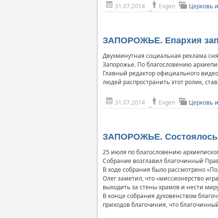
31.07.2014
Evgen
Церковь 
ЗАПОРОЖЬЕ. Епархия зап
Двухминутная социальная реклама снят
Запорожье. По благословению архиепи
Главный редактор официального видео
людей распространить этот ролик, став
31.07.2014
Evgen
Церковь 
ЗАПОРОЖЬЕ. Состоялось 
25 июля по благословению архиеписко
Собрание возглавил благочинный Право
В ходе собрания было рассмотрено «По
Олег заметил, что «миссионерство игр
выходить за стены храмов и нести миру
В конце собрания духовенством благо
приходов благочиния, что благочинны