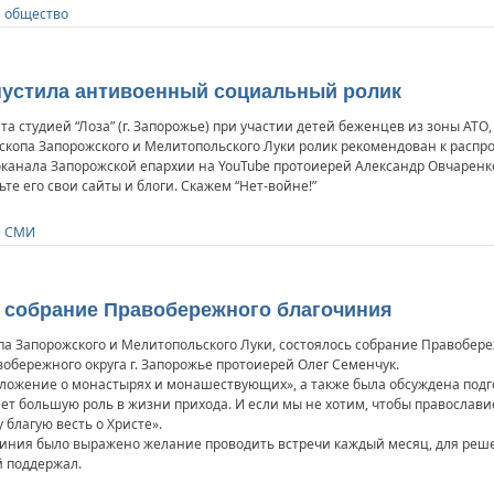
и общество
устила антивоенный социальный ролик
а студией “Лоза” (г. Запорожье) при участии детей беженцев из зоны АТ
скопа Запорожского и Мелитопольского Луки ролик рекомендован к распр
канала Запорожской епархии на YouTube протоиерей Александр Овчаренк
ьте его свои сайты и блоги. Скажем “Нет-войне!”
и СМИ
собрание Правобережного благочиния
па Запорожского и Мелитопольского Луки, состоялось собрание Правобер
бережного округа г. Запорожье протоиерей Олег Семенчук.
ложение о монастырях и монашествующих», а также была обсуждена подго
ает большую роль в жизни прихода. И если мы не хотим, чтобы православ
 благую весть о Христе».
чиния было выражено желание проводить встречи каждый месяц, для ре
й поддержал.