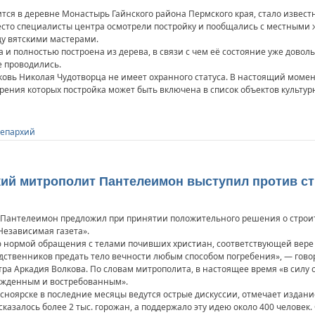
тся в деревне Монастырь Гайнского района Пермского края, стало извес
сто специалисты центра осмотрели постройку и пообщались с местными ж
ду вятскими мастерами.
и полностью построена из дерева, в связи с чем её состояние уже доволь
е проводились.
ковь Николая Чудотворца не имеет охранного статуса. В настоящий моме
рения которых постройка может быть включена в список объектов культур
 епархий
й митрополит Пантелеимон выступил против ст
Пантелеимон предложил при принятии положительного решения о строите
Независимая газета».
 нормой обращения с телами почивших христиан, соответствующей вере Ц
ственников предать тело вечности любым способом погребения», — говор
тра Аркадия Волкова. По словам митрополита, в настоящее время «в сил
ужденным и востребованным».
асноярске в последние месяцы ведутся острые дискуссии, отмечает издан
сказалось более 2 тыс. горожан, а поддержало эту идею около 400 челове