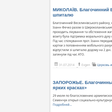
МИКОЛАЇВ. Благочинний Ве
шпиталю
Благочинний Веселинівського району, на
Іоанн Фечко разом із Широколанівським
проходить лікування та обстеження жит
візиту була підтримка морального духу 
Під час спілкування прот. Іоанн передав
картки з поповненням мобільного рахунку
відпустили зі шпиталю додому на 2 дні.
загинули під час АТО.
31.07.2014
Evgen
Церковь 
ЗАПОРОЖЬЕ. Благочинный
ярких красках»
29 июля по благословению архиепископ
Семенчук открыл социально-культурную 
Подробней…