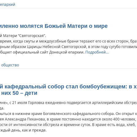
 епархий
иленно молятся Божьей Матери о мире
й Матери “Святогорская”.
время, когда смуты и междоусобные брани терзают его со всех сторон, бр
ным образом Царицы Небесной Святогорской, в этом году сугубо готовил
ообщает официальный сайт Донецкой епархии.
Подробней…
и общество
й кафедральный собор стал бомбоубежищем: в х
 них 50 – дети
ине», с 21 июля Горловка ежедневно подвергается артиллерийским обстре
да.
ться в нижнем храме Богоявленского кафедрального собора. Он открыт к
ея Александра Пеканова, в храме постоянно находится около 400 человек,
ти от интенсивности обстрела и времени суток. В храме есть вода, хлеб,
ждый день, как и прежде.