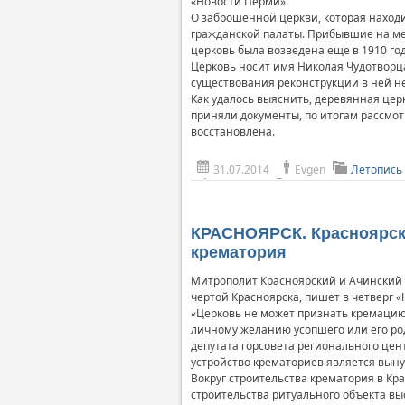
«Новости Перми».
О заброшенной церкви, которая находи
гражданской палаты. Прибывшие на ме
церковь была возведена еще в 1910 го
Церковь носит имя Николая Чудотворца 
существования реконструкции в ней н
Как удалось выяснить, деревянная цер
приняли документы, по итогам рассмот
восстановлена.
31.07.2014
Evgen
Летопись
КРАСНОЯРСК. Красноярски
крематория
Митрополит Красноярский и Ачинский 
чертой Красноярска, пишет в четверг «
«Церковь не может признать кремацию
личному желанию усопшего или его род
депутата горсовета регионального цен
устройство крематориев является вын
Вокруг строительства крематория в Кр
строительства ритуального объекта вы