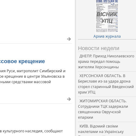
Архив журнала
Новости недели
ДНЕПР. Приход Николаевского
ссовое крещение
храма передал помощь
жителям Херсонщины
ния Руси, митрополит Симбирский и
ХЕРСОНСКАЯ ОБЛАСТЬ. В
ое крещение в центре Ульяновска в
Бериславе из-за удара дрона
стными средствами массовой
сгорел старинный Введенский
храм УПЦ
ЖИТОМИРСКАЯ ОБЛАСТЬ.
Сотрудники ТЦК задержали
священника Овручской
епархии
КИЇВ. Відомий своїми
в культурного наследия, сообщают
наклепами на Українську