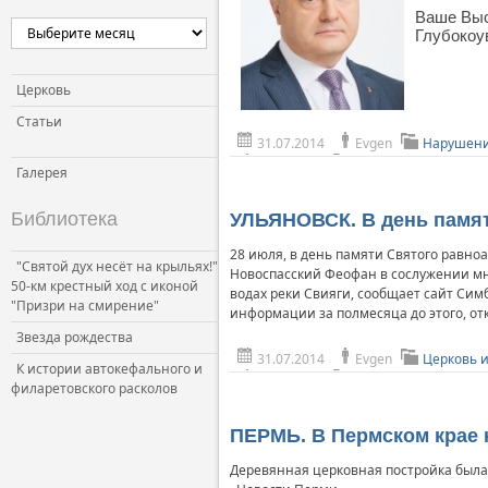
Ваше Выс
Церковь и власть
Глубокоу
Церковь и общество
Церковь и СМИ
Церковь
Статьи
31.07.2014
Evgen
Нарушени
Галерея
Библиотека
УЛЬЯНОВСК. В день памят
28 июля, в день памяти Святого равно
"Святой дух несёт на крыльях!"
Новоспасский Феофан в сослужении мн
50-км крестный ход с иконой
водах реки Свияги, сообщает сайт Си
"Призри на смирение"
информации за полмесяца до этого, от
Звезда рождества
31.07.2014
Evgen
Церковь 
К истории автокефального и
филаретовского расколов
ПЕРМЬ. В Пермском крае
Деревянная церковная постройка была 