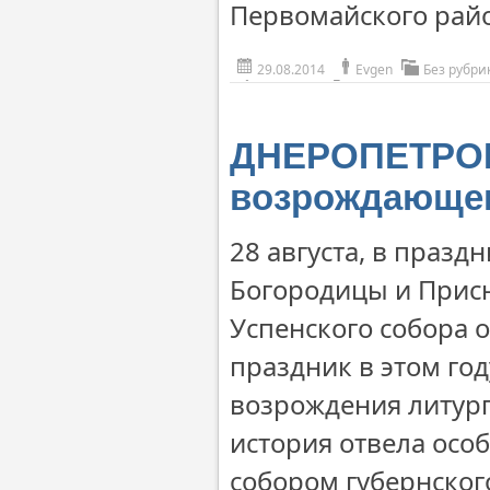
Первомайского рай
29.08.2014
Evgen
Без рубри
ДНЕРОПЕТРОВС
возрождающег
28 августа, в праз
Богородицы и Прис
Успенского собора 
праздник в этом го
возрождения литург
история отвела осо
собором губернског