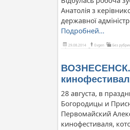
Відбулась робоча зу
Анатолія з керівнико
державної адмініст
Подробней…
29.08.2014
Evgen
Без рубри
ВОЗНЕСЕНСК. 
кинофестивал
28 августа, в праз
Богородицы и Прис
Первомайский Алекс
кинофестиваля, кот