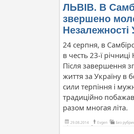
ЛЬВІВ. В Самб
звершено моле
Незалежності 
24 серпня, в Самбір
в честь 23-ї річниці
Після завершення зг
життя за Україну в 
сили терпіння і мужн
традиційно побажав
разом многая літа.
29.08.2014
Evgen
Без рубри