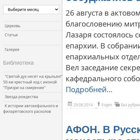
26 августа в актов
благословению мит
Церковь
Лазаря состоялось 
Статьи
епархии. В собрани
Галерея
епархиальных отдел
Библиотека
Вел заседание секр
кафедрального собо
"Святой дух несёт на крыльях!"
50-км крестный ход с иконой
Подробней…
"Призри на смирение"
Звезда рождества
29.08.2014
Evgen
Без рубри
К истории автокефального и
филаретовского расколов
АФОН. В Русс