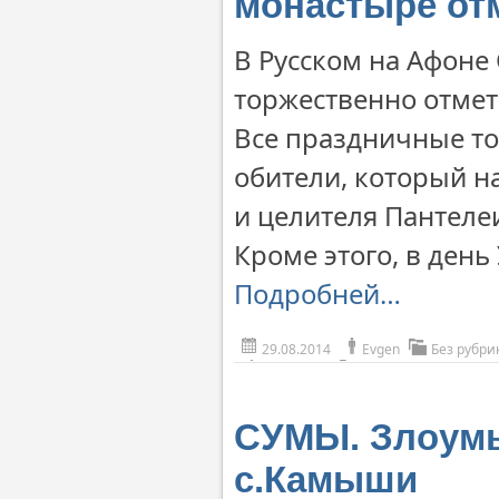
монастыре от
В Русском на Афон
торжественно отмет
Все праздничные то
обители, который н
и целителя Пантеле
Кроме этого, в ден
Подробней…
29.08.2014
Evgen
Без рубри
СУМЫ. Злоумы
с.Камыши