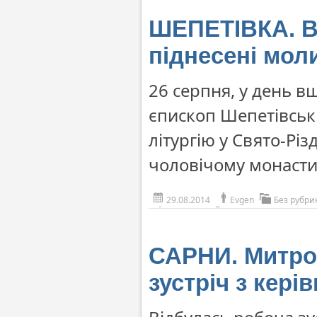
ШЕПЕТІВКА. В 
піднесені моли
26 серпня, у день в
єпископ Шепетівськ
літургію у Свято-Р
чоловічому монасти
29.08.2014
Evgen
Без рубри
САРНИ. Митро
зустріч з кері