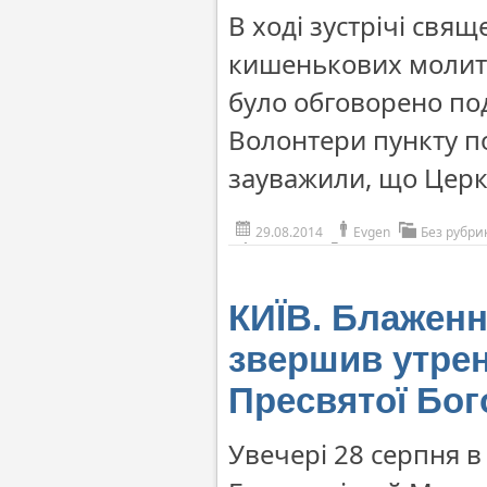
В ході зустрічі свя
кишенькових молито
було обговорено по
Волонтери пункту п
зауважили, що Церкв
29.08.2014
Evgen
Без рубри
КИЇВ. Блажен
звершив утре
Пресвятої Бог
Увечері 28 серпня 