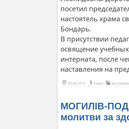
посетил председате
настоятель храма с
Бондарь.
В присутствии педа
освящение учебных
интерната, после ч
наставления на пре
28.08.2014
Evgen
Без рубри
МОГИЛІВ-ПОДІ
молитви за зд