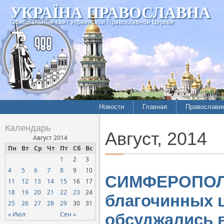
УКРАЇНА ПРАВОСЛАВНА
Официальный сайт Украинской Православной Церкви
Новости
Главная
Православи
Календарь
Август, 2014
Август 2014
Пн
Вт
Ср
Чт
Пт
Сб
Вс
1
2
3
4
5
6
7
8
9
10
СИМФЕРОПОЛЬ
11
12
13
14
15
16
17
18
19
20
21
22
23
24
благочинных 
25
26
27
28
29
30
31
« Июл
Сен »
обсуджались 