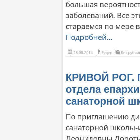
большая вероятнос
заболеваний. Все э
стараемся по мере 
Подробней…
28.08.2014
Evgen
Без рубри
КРИВОЙ РОГ. 
отдела епарх
санаторной ш
По приглашению ди
санаторной школы-и
Леонидовны Дороты