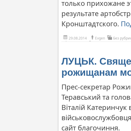
только прихожане э
результате артобст
Кронштадтского.
По
29.08.2014
Evgen
Без рубри
ЛУЦЬК. Свяще
рожищанам мо
Прес-секретар Рож
Теравський та голов
Віталій Катеринчук
військовослужбовцям
сайт благочиння.