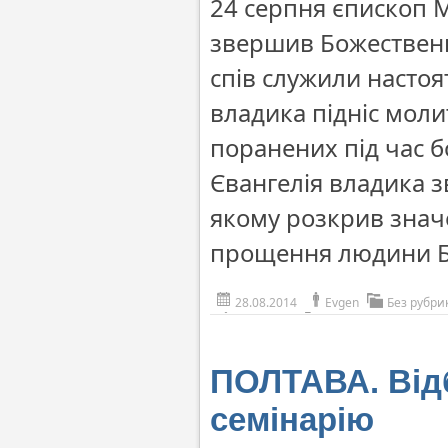
24 серпня єпископ 
звершив Божественн
спів служили настоя
владика підніс моли
поранених під час б
Євангелія владика з
якому розкрив знач
прощення людини Б
28.08.2014
Evgen
Без рубри
ПОЛТАВА. Відб
семінарію