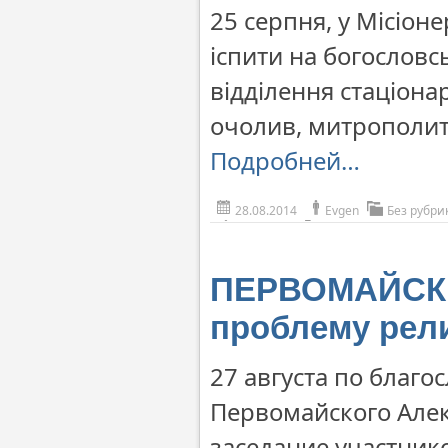
25 серпня, у Місіоне
іспити на богословс
відділення стаціона
очолив, митрополит
Подробней…
28.08.2014
Evgen
Без рубри
ПЕРВОМАЙСК. 
проблему рел
27 августа по благ
Первомайского Алек
заседание участник