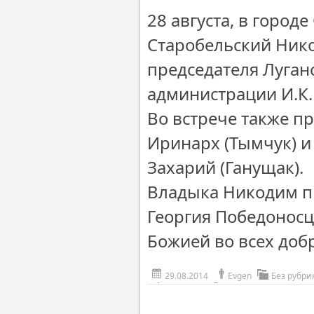
28 августа, в город
Старобельский Нико
председателя Луган
администрации И.К
Во встрече также п
Иринарх (Тымчук) и
Захарий (Ганущак).
Владыка Никодим пр
Георгия Победонос
Божией во всех доб
29.08.2014
Evgen
Без рубри