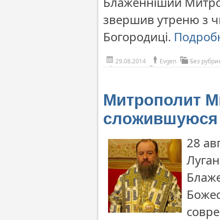
Блаженніший Митроп
звершив утреню з ч
Богородиці.
Подроб
29.08.2014
Evgen
Без рубри
Митрополит М
сложившуюся 
28 ав
Луган
Блаж
Божес
совре