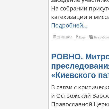
На собрании присут
катехизации и мис
Подробней…
28.08.2014
Evgen
Без рубри
РОВНО. Митро
преследовани
«Киевского па
В связи с критичес
и Острожский Варфо
Православной Церк