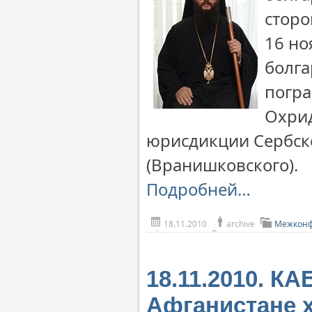
сторо
16 но
болга
погра
Охрид
юрисдикции Сербск
(Вранишковского).
Подробней…
18.11.2010
archive
Межконф
18.11.2010. К
Афганистане 