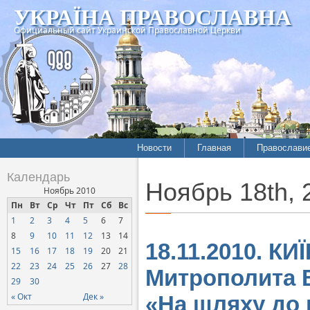
УКРАЇНА ПРАВОСЛАВНА
Официальный сайт Украинской Православной Церкви
Новости
Главная
Православи
Летопись епархий
Богословие
Календарь
Ноябрь 18th, 
Межконфессиональные
История
Ноябрь 2010
отношения
Пн
Вт
Ср
Чт
Пт
Сб
Вс
Митрополит
1
2
3
4
5
6
7
Нарушения прав
Хроники
верующих
8
9
10
11
12
13
14
18.11.2010. КИ
15
16
17
18
19
20
21
Официальная хроника
22
23
24
25
26
27
28
Митрополита В
Расколы, ереси, секты
29
30
СОЦИАЛЬНОЕ
« Окт
Дек »
«На шляху до 
СЛУЖЕНИЕ