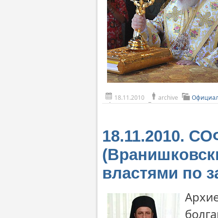
18.11.2010
archive
Официал
18.11.2010. С
(Вранишковск
властями по 
Архие
болга