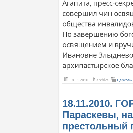
Агапита, пресс-сек
совершил чин освя
общества инвалидов
По завершению бого
освящением и вруч
Ивановне Злыднево
архипастырское бла
18.11.2010
archive
Церковь
18.11.2010. 
Параскевы, н
престольный 