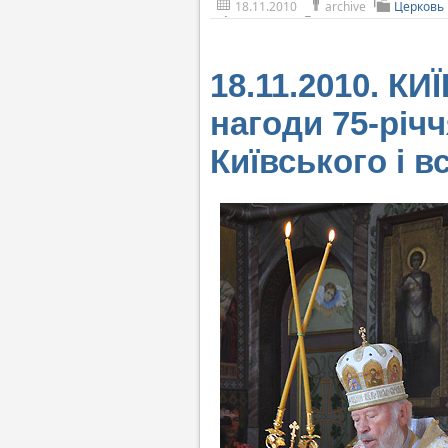
18.11.2010
archive
Церковь
18.11.2010. КИ
нагоди 75-річ
Київського і в