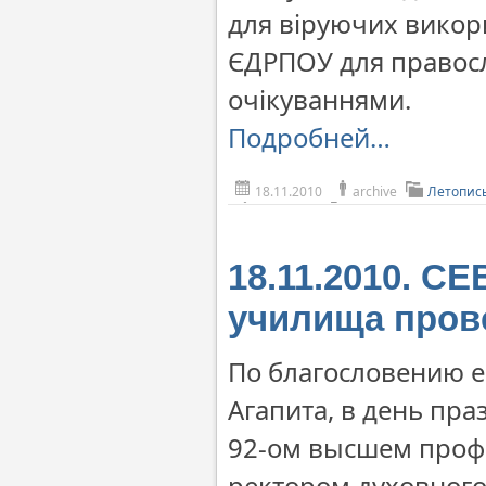
для віруючих викор
ЄДРПОУ для правосл
очікуваннями.
Подробней…
18.11.2010
archive
Летопис
18.11.2010. С
училища пров
По благословению е
Агапита, в день пр
92-ом высшем проф
ректором духовног