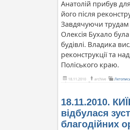
Анатолій прибув для
його після реконстру
Завдячуючи трудам 
Олексія Бухало була
будівлі. Владика ви
реконструкції та на
Поліського краю.
18.11.2010
archive
Летопис
18.11.2010. КИ
відбулася зуст
благодійних ор