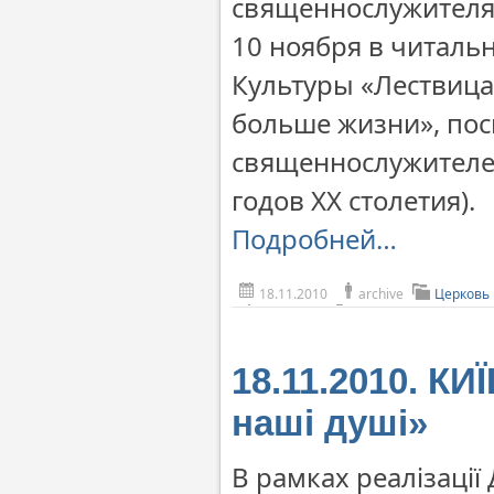
священнослужител
10 ноября в читаль
Культуры «Лествица
больше жизни», по
священнослужителе
годов ХХ столетия).
Подробней…
18.11.2010
archive
Церковь
18.11.2010. К
наші душі»
В рамках реалізації