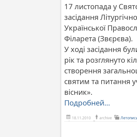
17 листопада у Свят
засідання Літургічн
Української Правос
Філарета (Звєрєва).
У ході засідання бул
рік та розглянуто к
створення загальн
святим та питання у
вісник».
Подробней…
18.11.2010
archive
Летопис