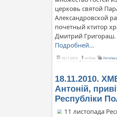
церковь святой Пар
Александровской р
почетный ктитор хр
Дмитрий Григораш.
Подробней…
18.11.2010
archive
Летопис
18.11.2010. 
Антоній, прив
Республіки По
11 листопада Рес