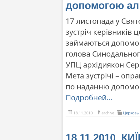
допомогою ал
17 листопада у Свят
зустріч керівників 
займаються допомог
голова Синодального
УПЦ архідиякон Сер
Мета зустрічі – опр
по наданню допомог
Подробней…
18.11.2010
archive
Церковь
18.11.2010. КИ