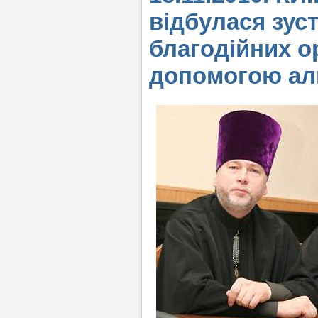
відбулася зуст
благодійних ор
допомогою ал