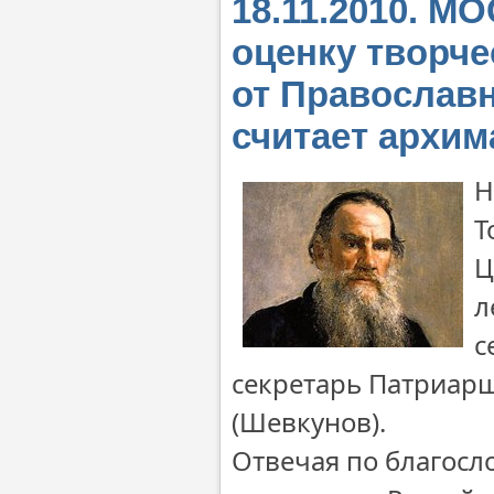
18.11.2010. М
оценку творче
от Православн
считает архим
Н
Т
Ц
л
с
секретарь Патриарш
(Шевкунов).
Отвечая по благос