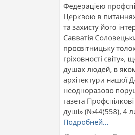
Федерацією профспі
Церквою в питаннях
та захисту його інт
Савватія Соловецьк
просвітницьку толо
гріховності світу»,
душах людей, в яком
архітектури нашої 
неодноразово пору
газета Профспілкові 
душі» (№44(558), 4 л
Подробней…