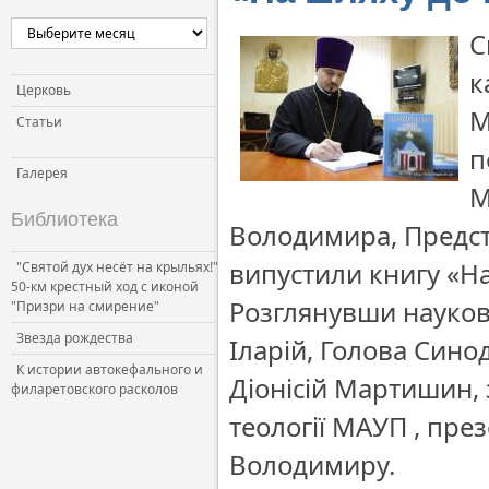
Церковь и власть
С
Церковь и общество
к
Церковь и СМИ
Церковь
М
Статьи
п
Галерея
М
Библиотека
Володимира, Предст
випустили книгу «На
"Святой дух несёт на крыльях!"
50-км крестный ход с иконой
Розглянувши науков
"Призри на смирение"
Звезда рождества
Іларій, Голова Сино
К истории автокефального и
Діонісій Мартишин, 
филаретовского расколов
теології МАУП , пр
Володимиру.