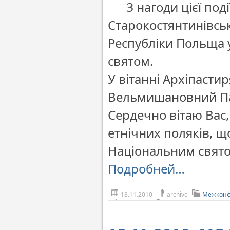
З нагоди цієї по
Старокостянтинівськ
Республіки Польща у
святом.
У вітанні Архіпасти
Вельмишановний Па
Сердечно вітаю Вас,
етнічних поляків, щ
Національним свято
Подробней…
18.11.2010
archive
Межконф