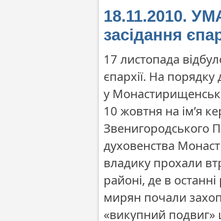
18.11.2010. У
засідання єпа
17 листопада відбул
єпархії. На порядку
у Монастирищенськ
10 жовтня на ім’я к
Звенигородського П
духовенства Монаст
владику прохали вт
районі, де в останні
мирян почали захо
«викупний подвиг» 