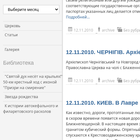
своим религиозным или другим убежд
соответствующие государственные орг
паспортах указанных лиц делается отм
Подробней…
Церковь
12.11.2010
archive
Без рубр
Статьи
Галерея
12.11.2010. ЧЕРНІГІВ. Ар
Архієпископ Чернігівський та Новгород
Библиотека
Православна Церква на чолі с Блажен
"Святой дух несёт на крыльях!"
12.11.2010
archive
Без рубр
50-км крестный ход с иконой
"Призри на смирение"
Звезда рождества
12.11.2010. КИЕВ. В Лавр
К истории автокефального и
филаретовского расколов
Как известно, дороги, протоптанные л
в скором времени появится новая доро
Ближнепещерной. В настоящее время з
гранитом кубический формы. Опрятный 
спускаются к Крестовоздвиженскому х