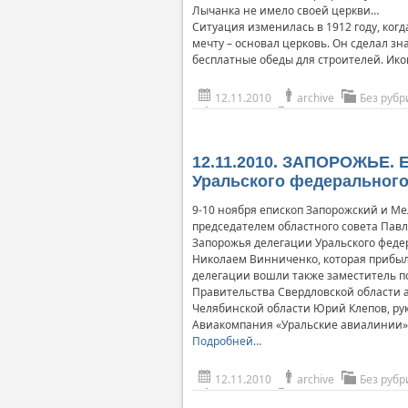
Лычанка не имело своей церкви…
Ситуация изменилась в 1912 году, ког
мечту – основал церковь. Он сделал з
бесплатные обеды для строителей. Ико
12.11.2010
archive
Без рубр
12.11.2010. ЗАПОРОЖЬЕ. 
Уральского федерального
9-10 ноября епископ Запорожский и М
председателем областного совета Пав
Запорожья делегации Уральского феде
Николаем Винниченко, которая прибыл
делегации вошли также заместитель п
Правительства Свердловской области 
Челябинской области Юрий Клепов, ру
Авиакомпания «Уральские авиалинии»,
Подробней…
12.11.2010
archive
Без рубр