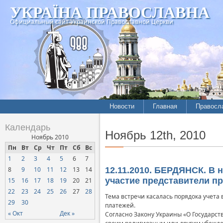
УКРАЇНА ПРАВОСЛАВНА
Официальный сайт Украинской Православной Церкви
Новости
Главная
Правосл
Календарь
Ноябрь 12th, 2010
Ноябрь 2010
Пн
Вт
Ср
Чт
Пт
Сб
Вс
1
2
3
4
5
6
7
8
9
10
11
12
13
14
12.11.2010. БЕРДЯНСК. В 
участие представители п
15
16
17
18
19
20
21
22
23
24
25
26
27
28
Тема встречи касалась порядока учета
29
30
платежей.
« Окт
Дек »
Согласно Закону Украины «О Государст