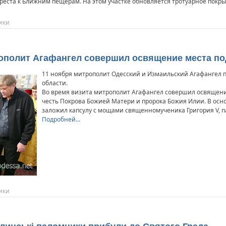
креста к Ближним пещерам. На этом участке обновляется тротуарное покры
ики
рополит Агафангел совершил освящение места по
11 ноября митрополит Одесский и Измаильский Агафангел п
области.
Во время визита митрополит Агафангел совершил освящение
честь Покрова Божией Матери и пророка Божия Илии. В осн
заложил капсулу с мощами священномученика Григория V, п
Подробней…
ики