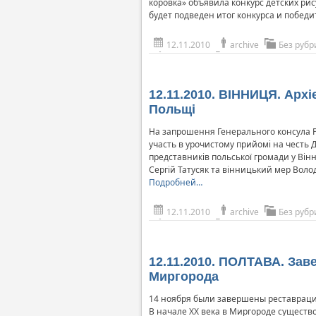
коровка» объявила конкурс детских рис
будет подведен итог конкурса и побед
12.11.2010
archive
Без рубр
12.11.2010. ВІННИЦЯ. Арх
Польщі
На запрошення Генерального консула Р
участь в урочистому прийомі на честь Д
представників польської громади у Він
Сергій Татусяк та вінницький мер Вол
Подробней…
12.11.2010
archive
Без рубр
12.11.2010. ПОЛТАВА. За
Миргорода
14 ноября были завершены реставраци
В начале ХХ века в Миргороде сущест