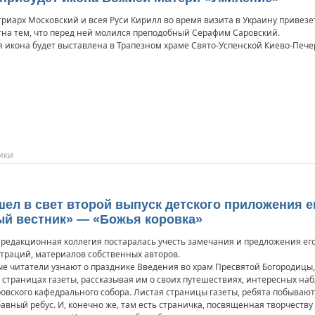
иарх Московский и всея Руси Кирилл во время визита в Украину привез
на тем, что перед ней молился преподобный Серафим Саровский.
 икона будет выставлена в Трапезном храме Свято-Успенской Киево-Печер
ики
шел в свет второй выпуск детского приложения 
й вестник» — «Божья коровка»
редакционная коллегия постаралась учесть замечания и предложения его
траций, материалов собственных авторов.
е читатели узнают о празднике Введения во храм Пресвятой Богородицы,
 страницах газеты, рассказывая им о своих путешествиях, интересных на
ровского кафедрального собора. Листая страницы газеты, ребята побывают
бавный ребус. И, конечно же, там есть страничка, посвященная творчеству