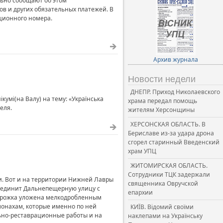
ьно сообщают об этом
в и других обязательных платежей. В
ционного номера.
Архив журнала
Новости недели
ДНЕПР. Приход Николаевского
кумі(на Валу) на тему: «Українська
храма передал помощь
еля.
жителям Херсонщины
ХЕРСОНСКАЯ ОБЛАСТЬ. В
Бериславе из-за удара дрона
сгорел старинный Введенский
храм УПЦ
ЖИТОМИРСКАЯ ОБЛАСТЬ.
Сотрудники ТЦК задержали
и. Вот и на территории Нижней Лавры
священника Овручской
соединит Дальнепещерную улицу с
епархии
Дорожка уложена мелкодробленным
монахам, которые именно по ней
КИЇВ. Відомий своїми
ьно-реставрационные работы и на
наклепами на Українську