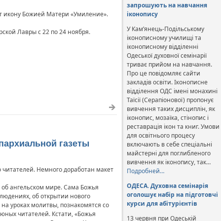
запрошують на навчання
ет икону Божией Матери «Умиление».
іконопису
У Кам’янець-Подільському
ской Лавры с 22 по 24 ноября.
іконописному училищі та
іконописному відділенні
Одеської духовної семінарії
триває прийом на навчання.
Про це повідомляє сайти
закладів освіти. Іконописне
відділення ОДС імені монахині
Таїсії (Серапіонової) пропонує
вивчення таких дисциплін, як
іконопис, мозаїка, стінопис і
реставрація ікон та книг. Умови
для освітнього процесу
епархиальной газеты
включають в себе спеціальні
майстерні для поглибленого
вивчення як іконопису, так…
 читателей. Немного доработан макет
Подробней…
ОДЕСА. Духовна семінарія
 об ангельском мире. Сама Божья
оголошує набір на підготовчі
блюдениях, об открытии нового
курси для абітурієнтів
 на уроках молитвы, познакомятся со
 юных читателей. Кстати, «Божья
13 червня при Одеській