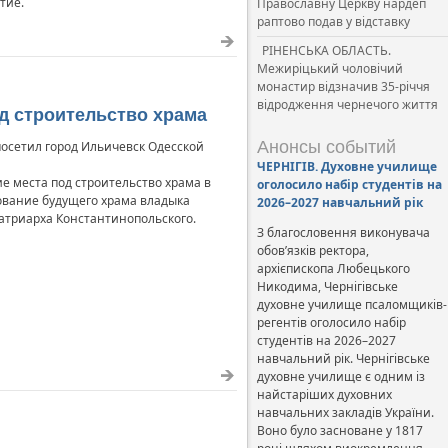
тие.
Православну Церкву нардеп
раптово подав у відставку
РІНЕНСЬКА ОБЛАСТЬ.
Межиріцький чоловічий
монастир відзначив 35-річчя
відродження чернечого життя
д строительство храма
Анонсы событий
осетил город Ильичевск Одесской
ЧЕРНІГІВ. Духовне училище
 места под строительство храма в
оголосило набір студентів на
ование будущего храма владыка
2026–2027 навчальний рік
атриарха Константинопольского.
З благословення виконувача
обов’язків ректора,
архієпископа Любецького
Никодима, Чернігівське
духовне училище псаломщиків-
регентів оголосило набір
студентів на 2026–2027
навчальний рік. Чернігівське
духовне училище є одним із
найстаріших духовних
навчальних закладів України.
Воно було засноване у 1817