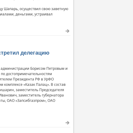
щу Шапарь, осуществил свою заветную
риалами, деньгами, устраивал
стретил делегацию
ой администрации Борисом Петровым и
и по достопримечательностям
вителем Президента РФ в УрФО
 комплексе «Казак Палац». В состав
Мишарин, заместитель Председателя
Иванович, заместитель губернатора
ты, ОАО «Запсибгазпром», ОАО