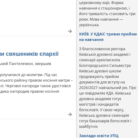
церковному хорі. Форма
навчання є стаціонарною, і
його тривалість становить три
роки. Мова навчання —
українська.
КИЇВ. У КДАіС триває прийом
на навчання
З благословення ректора
и свяшеників єпархії
Київської духовної академії і
семінарії архієпископа
дський Пантелеімон, звершив
Білогородського Сильвестра
Київські духовні школи
долучилися до молитви. Під час
продовжують прийом
нського району правом носіння митри –
документів для вступу на
лі. Чергової нагороди також удостоївся
2026/2027 навчальний рік. Про
адика нагородив правом носіння
це повідомляє КДА. Київська
духовна академія готує
магістрів і кандидатів
богослов’я. У свою чергу,
Київська духовна семінарія
готує бакалаврів богослов’я і
майбутніх
Заклади освіти УПЦ