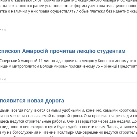
ениям отказываются от принятия идентификационного номера и официал
аны, сохраняются ранее установленные формы учета плательщиков налого
етка о наличии у них права осуществлять любые платежи без идентифика
ики
хієпископ Амвросій прочитав лекцію студентам
 Сіверський Амвросій 11 листопада прочитав лекцію у Кооперативному техні
нійшим митрополитом Володимиром» присвяченому 75 – річниці Предстоят
ики
е появится новая дорога
юдьми, всегда получаются самыми удобными и, конечно, самыми коротким
га на месте так называемой народной тропы. Она пролегает через сад и 
десь ведутся строительные работы. Они завершатся через две недели. 
вид нового пешеходного пути будет удобен посетителям Лавры, а также 
раму на богослужения и чтение Псалтыри.Одновременно ведутся строител