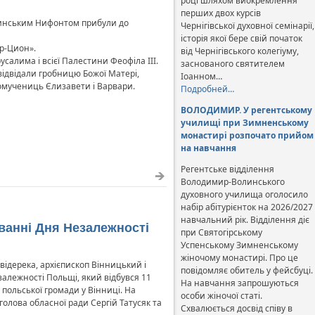
році шляхом виокремлення
перших двох курсів
олинським Нифонтом прибули до
Чернігівської духовної семінарії,
історія якої бере свій початок
ар-Цион».
від Чернігівського колегіуму,
салима і всієї Палестини Феофіла ІІІ.
заснованого святителем
відвідали гробницю Божої Матері,
Іоанном…
мучениць Єлизавети і Варвари.
Подробней…
ВОЛОДИМИР. У регентському
училищі при Зимненському
монастирі розпочато прийом
на навчання
Регентське відділення
Володимир-Волинського
духовного училища оголосило
набір абітурієнток на 2026/2027
навчальний рік. Відділення діє
ванні Дня Незалежності
при Святогірському
Успенському Зимненському
жіночому монастирі. Про це
ідерека, архієпископ Вінницький і
повідомляє обитель у фейсбуці.
алежності Польщі, який відбувся 11
На навчання запрошуються
 польської громади у Вінниці. На
особи жіночої статі.
олова обласної ради Сергій Татусяк та
Схвалюється досвід співу в