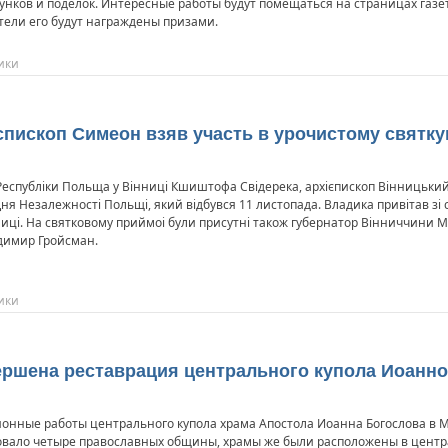
унков и поделок. Интересные работы будут помещаться на страницах газет
ители его будут награждены призами.
ики
ієпископ Симеон взяв участь в урочистому святку
еспубліки Польща у Вінниці Кшиштофа Свідерека, архієпископ Вінницький
ня Незалежності Польщі, який відбувся 11 листопада. Владика привітав зі 
ниці. На святковому приймоі були присутні також губернатор Вінниччини М
одимир Гройсман.
ики
вершена реставрация центрального купола Иоанн
онные работы центрального купола храма Апостола Иоанна Богослова в 
вовало четыре православных общины, храмы же были расположены в центр