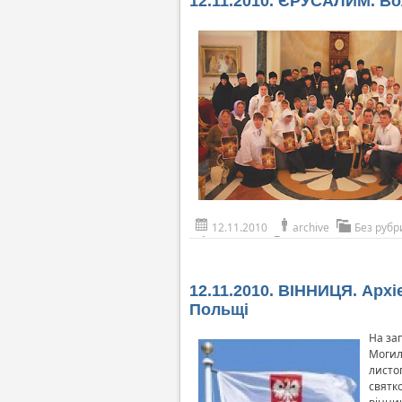
12.11.2010. ЄРУСАЛИМ. Во
12.11.2010
archive
Без рубр
12.11.2010. ВІННИЦЯ. Арх
Польщі
На за
Могил
листоп
святк