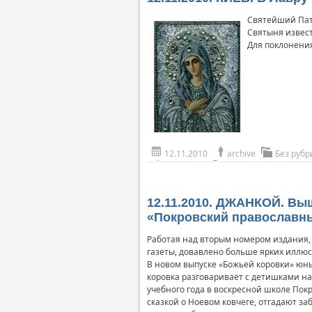
Святейший Патр
Святыня извест
Для поклонения
12.11.2010
archive
Без рубр
12.11.2010. ДЖАНКОЙ. Вы
«Покровский православны
Работая над вторым номером издания, 
газеты, довавлено больше ярких иллюс
В новом выпуске «Божьей коровки» юны
коровка разговаривает с детишками на
учебного года в воскресной школе Пок
сказкой о Ноевом ковчеге, отгадают за