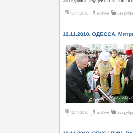
части дороги, ведущей от Поклонного 
12.11.2010
archive
Без рубр
12.11.2010. ОДЕССА. Мит
12.11.2010
archive
Без рубр