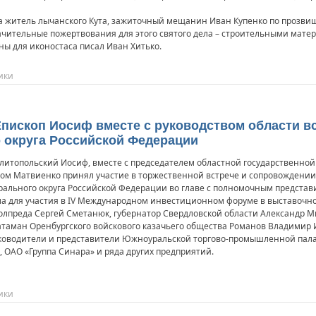
да житель лычанского Кута, зажиточный мещанин Иван Купенко по прозви
начительные пожертвования для этого святого дела – строительными мате
ны для иконостаса писал Иван Хитько.
ики
Епископ Иосиф вместе с руководством области в
 округа Российской Федерации
елитопольский Иосиф, вместе с председателем областной государственн
лом Матвиенко принял участие в торжественной встрече и сопровождени
рального округа Российской Федерации во главе с полномочным предста
а для участия в IV Международном инвестиционном форуме в выставочном
олпреда Сергей Сметанюк, губернатор Свердловской области Александр 
атаман Оренбургского войскового казачьего общества Романов Владимир 
ководители и представители Южноуральской торгово-промышленной пала
 ОАО «Группа Синара» и ряда других предприятий.
ики