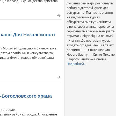
ы, а к празднику Рождества Христова
духовній семінарії розпочнуть
роботу підготовчі курси для
абітурієнтів. Під час навчання
на підготовчих курсах
абітурієнти зможуть оцінити
рівень своїх знань, перевірити
серйозність власних намірів та
ванні Дня Незалежності
отримати відповіді на важливі
питання. До програми курсів
входять оглядові лекції з таких
 і Могилів-Подільський Симеон взяв
дисциплін: — Святе Письмо
святом працівників консульства та
Нового Завіту; — Святе Письмо
икола Джига, голова обласної ради
Старого Завіту; — Основи…
Подробней…
о-Богословского храма
Миргороде.
альных районах города. А поселение