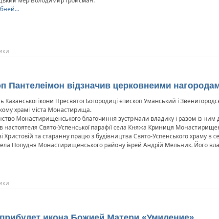
цький мер Володимир Гройсман.
обней…
ики
оп Пантелеімон відзначив церковнеими нагородам
ть Казанської ікони Пресвятої Богородиці єпископ Уманський і Звенигоро
ькому храмі міста Монастирища.
енство Монастирищенського благочиння зустрічали владику і разом із ним 
див настоятеля Свято-Успенської парафії села Княжа Криниця Монастирище
і Христовій та старанну працю з будівництва Свято-Успенського храму в се
 села Попудня Монастирищенського району ієрей Андрій Мельник. Його вл
ики
у прибудет икона Божией Матери «Умиление»