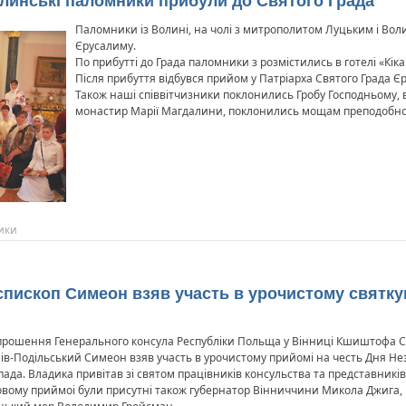
линські паломники прибули до Святого Града
Паломники із Волині, на чолі з митрополитом Луцьким і В
Єрусалиму.
По прибутті до Града паломники з розмістились в готелі «Кік
Після прибуття відбувся прийом у Патріарха Святого Града Єру
Також наші співвітчизники поклонились Гробу Господньому, 
монастир Марії Магдалини, поклонились мощам преподобно
ики
ієпископ Симеон взяв участь в урочистому святку
прошення Генерального консула Республіки Польща у Вінниці Кшиштофа Св
ів-Подільський Симеон взяв участь в урочистому прийомі на честь Дня Нез
ада. Владика привітав зі святом працівників консульства та представників
овому приймоі були присутні також губернатор Вінниччини Микола Джига, г