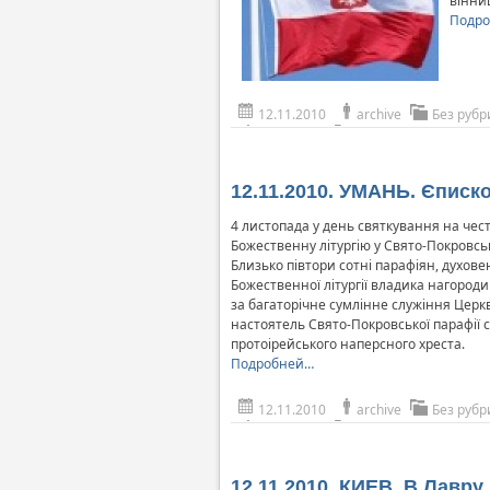
вінни
Подр
12.11.2010
archive
Без рубр
12.11.2010. УМАНЬ. Єписк
4 листопада у день святкування на чес
Божественну літургію у Свято-Покровс
Близько півтори сотні парафіян, духов
Божественної літургії владика нагоро
за багаторічне сумлінне служіння Церкв
настоятель Свято-Покровської парафії
протоірейського наперсного хреста.
Подробней…
12.11.2010
archive
Без рубр
12.11.2010. КИЕВ. В Лавр