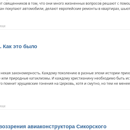
ют священников в том, что они много жизненных вопросов решают с помо
жан покупают автомобили, делают европейские ремонты в квартирах, шьют
ики
 Как это было
 некая закономерность. Каждому поколению в разные эпохи истории прих
 или природные катаклизмы. И каждому христианину необходимо быть ис
о помнит хрущевские гонения на Церковь, хотя и смутно, но тем не мен
ики
 воззрения авиаконструктора Сикорского