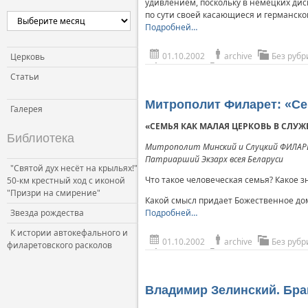
удивлением, поскольку в немецких диск
по сути своей касающиеся и германско
Подробней…
01.10.2002
archive
Без рубр
Церковь
Статьи
Митрополит Филарет: «Се
Галерея
«СЕМЬЯ КАК МАЛАЯ ЦЕРКОВЬ В СЛУ
Библиотека
Митрополит Минский и Слуцкий ФИЛАРЕ
Патриарший Экзарх всея Беларуси
"Святой дух несёт на крыльях!"
Что такое человеческая семья? Какое 
50-км крестный ход с иконой
"Призри на смирение"
Какой смысл придает Божественное д
Звезда рождества
Подробней…
К истории автокефального и
01.10.2002
archive
Без рубр
филаретовского расколов
Владимир Зелинский. Бра