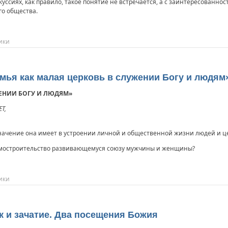
уссиях, как правило, такое понятие не встречается, а с заинтересованно
го общества.
ики
мья как малая церковь в служении Богу и людям
ЖЕНИИ БОГУ И ЛЮДЯМ»
Т,
значение она имеет в устроении личной и общественной жизни людей и ц
омостроительство развивающемуся союзу мужчины и женщины?
ики
к и зачатие. Два посещения Божия