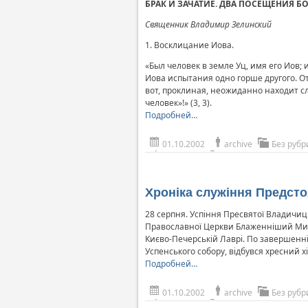
БРАК И ЗАЧАТИЕ. ДВА ПОСЕЩЕНИЯ Б
Священник Владимир Зелинский
1. Восклицание Иова.
«Был человек в земле Уц, имя его Иов;
Иова испытания одно горше другого. О
вот, проклиная, неожиданно находит сл
человек»!» (3, 3).
Подробней…
01.10.2002
archive
Без рубр
Хроніка служіння Предст
28 серпня. Успіння Пресвятої Владичиц
Православної Церкви Блаженніший Митр
Києво-Печерській Лаврі. По завершенні Б
Успенського собору, відбувся хресний х
Подробней…
01.10.2002
archive
Без рубр