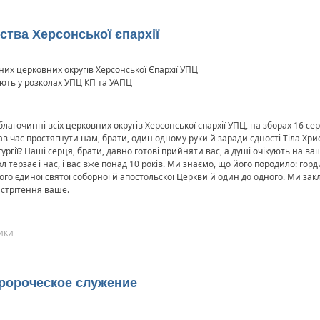
тва Херсонської єпархії
них церковних округів Херсонської Єпархії УПЦ
вають у розколах УПЦ КП та УАПЦ
 благочинні всіх церковних округів Херсонської єпархії УПЦ, на зборах 16 
в час простягнути нам, брати, один одному руки й заради єдності Тіла Хрис
тургії? Наші серця, брати, давно готові прийняти вас, а душі очікують на в
ол терзає і нас, і вас вже понад 10 років. Ми знаємо, що його породило: го
ого єдиної святої соборної й апостольскої Церкви й один до одного. Ми зак
 стрітення ваше.
ики
пророческое служение