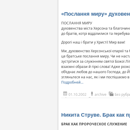
«Послання миру» духовенс
ПОСЛАННЯ МИРУ
духовенства міста Херсона та благочин
до братів, котрі відділилися та перебу
Дорогі наш і брати у Христі! Мир вам!
Ми, духовенство Херсонської єпархії та
це братське послання миру. Чи не наста
зустрітися за служінням святої Божої Лі
взаємні образи й гіркі слова! Адже розк
об’єднає любов до нашого Господа, до Й
згляньтеся на нас, як і ми поспішаємо в
Подробней…
01.10.2002
archive
Без рубр
Никита Струве. Брак как 
БРАК КАК ПРОРОЧЕСКОЕ СЛУЖЕНИЕ