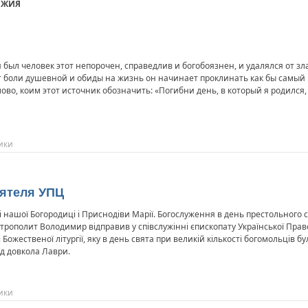
ОЖИЯ
 и был человек этот непорочен, справедлив и богобоязнен, и удалялся от
т боли душевной и обиды на жизнь он начинает проклинать как бы самый 
ово, коим этот источник обозначить: «Погибни день, в который я родился, 
ики
оятеля УПЦ
і нашої Богородиці і Приснодіви Марії. Богослуження в день престольного 
ополит Володимир відправив у співслужінні єпископату Української Прав
ожественої літургії, яку в день свята при великій кількості богомольців бу
ід довкола Лаври.
ики