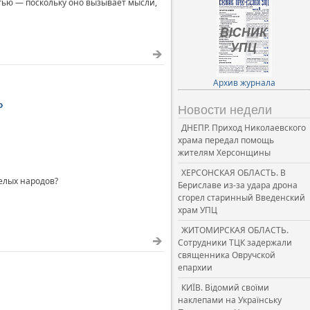
стью — поскольку оно вызывает мысли,
Архив журнала
»
Новости недели
ДНЕПР. Приход Николаевского
храма передал помощь
жителям Херсонщины
ХЕРСОНСКАЯ ОБЛАСТЬ. В
елых народов?
Бериславе из-за удара дрона
сгорел старинный Введенский
храм УПЦ
ЖИТОМИРСКАЯ ОБЛАСТЬ.
Сотрудники ТЦК задержали
священника Овручской
епархии
КИЇВ. Відомий своїми
наклепами на Українську