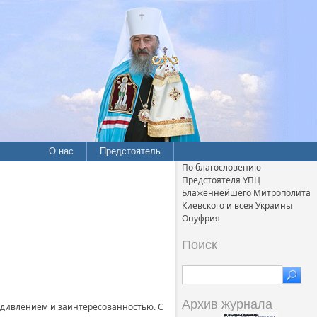
О нас
Предстоятель
По благословению
Предстоятеля УПЦ
Блаженнейшего Митрополита
Киевского и всея Украины
Онуфрия
Поиск
Архив журнала
удивлением и заинтересованностью. С