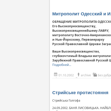
Митрополит Одесский и И
ОБРАЩЕНИЕ МИТРОПОЛИТА ОДЕССК
Его Высокопреосвященству,
Высокопреосвященнейшему ЛАВРУ,
митрополиту Восточно-Американск
и Нью-Йоркскому, Первоиерарху
Русской Православной Церкви Загр
Ваше Высокопреосвященство,
глубокочтимый Владыка митрополи
Зарубежной Православной Русской Ц
Подробней…
01.10.2002
archive
Без рубр
Стрийське протистояння
Стрийська Голгофа
24.09.2002. БАНЯ ЛИСОВИЦЬКА. НАЙ