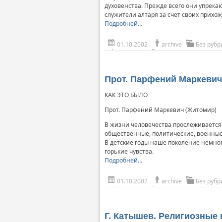
духовенства. Прежде всего они упрека
служители алтаря за счет своих прихо
Подробней…
01.10.2002
archive
Без рубр
Прот. Парфений Маркевич.
КАК ЭТО БЫЛО
Прот. Парфений Маркевич (Житомир)
В жизни человечества прослеживается
общественные, политические, военные
В детские годы наше поколение немног
горькие чувства.
Подробней…
01.10.2002
archive
Без рубр
Г. Катышев. Религиозные