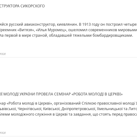
СТРУКТОРА СИКОРСКОГО
я русский авиаконструктор, киевлянин. В 1913 году он построил четыре
Преемник «Витязя», «Илья Муромец», ошеломил современников мировым
тала первой в мире страной, обладавшей тяжелыми бомбардировщиками.
ики
НОЇ МОЛОДІ УКРАЇНИ ПРОВЕЛА СЕМІНАР «РОБОТА МОЛОДІ В ЦЕРКВІ»
нар «Робота молоді в Церкві», організований Спілкою православної молоді 
вської, Чернігівської, Київської, Дніпропетровської, Хмельницької та Литов
облеми молодіжного служіння в Церкві та завдання, що стоять перед прав
ики