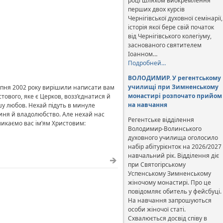
році шляхом виокремлення
перших двох курсів
Чернігівської духовної семінарії,
історія якої бере свій початок
від Чернігівського колегіуму,
заснованого святителем
Іоанном…
Подробней…
ВОЛОДИМИР. У регентському
училищі при Зимненському
серпня 2002 року вирішили написати вам
монастирі розпочато прийом
тового, яке є Церков, возз’єднатися й
на навчання
ашу любов. Нехай підуть в минуле
рдиня й владолюбство. Але нехай нас
Регентське відділення
ликаємо вас ім’ям Христовим:
Володимир-Волинського
духовного училища оголосило
набір абітурієнток на 2026/2027
навчальний рік. Відділення діє
при Святогірському
Успенському Зимненському
жіночому монастирі. Про це
повідомляє обитель у фейсбуці.
На навчання запрошуються
особи жіночої статі.
Схвалюється досвід співу в