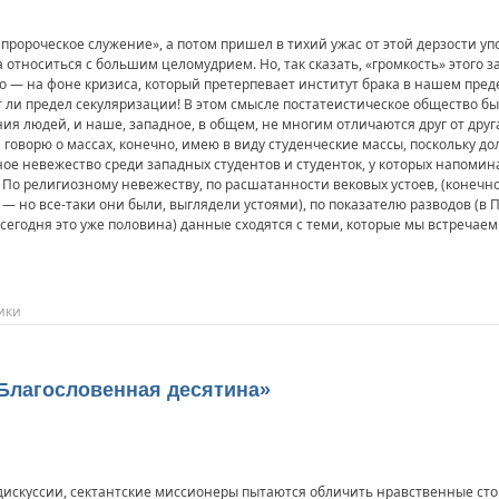
к пророческое служение», а потом пришел в тихий ужас от этой дерзости 
а относиться с большим целомудрием. Но, так сказать, «громкость» этого 
но — на фоне кризиса, который претерпевает институт брака в нашем пре
т ли предел секуляризации! В этом смысле постатеистическое общество б
ния людей, и наше, западное, в общем, не многим отличаются друг от друг
 говорю о массах, конечно, имею в виду студенческие массы, поскольку д
ное невежество среди западных студентов и студенток, у которых напоми
й? По религиозному невежеству, по расшатанности вековых устоев, (конеч
— но все-таки они были, выглядели устоями), по показателю разводов (в 
сегодня это уже половина) данные сходятся с теми, которые мы встречаем
ики
Благословенная десятина»
 дискуссии, сектантские миссионеры пытаются обличить нравственные ст