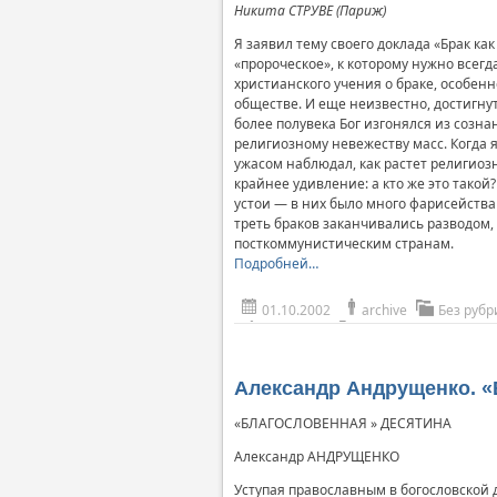
Никита СТРУВЕ (Париж)
Я заявил тему своего доклада «Брак ка
«пророческое», к которому нужно всегд
христианского учения о браке, особен
обществе. И еще неизвестно, достигну
более полувека Бог изгонялся из созна
религиозному невежеству масс. Когда я
ужасом наблюдал, как растет религиоз
крайнее удивление: а кто же это тако
устои — в них было много фарисейства 
треть браков заканчивались разводом, 
посткоммунистическим странам.
Подробней…
01.10.2002
archive
Без рубр
Александр Андрущенко. «
«БЛАГОСЛОВЕННАЯ » ДЕСЯТИНА
Александр АНДРУЩЕНКО
Уступая православным в богословской