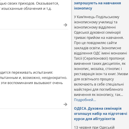
запрошують на навчання
щью своих приходов. Оказывается,
іконопису
 изысканные облачения и т.д.
У Кам’янець-Подільському
іконописному училищі та
іконописному відділенні
Одеської духовної семінарії
триває прийом на навчання.
Про це повідомляє сайти
закладів освіти. Іконописне
відділення ОДС імені монахині
Таїсії (Серапіонової) пропонує
вивчення таких дисциплін, як
іконопис, мозаїка, стінопис і
одится переживать испытания:
реставрація ікон та книг. Умови
пытанным и, возможно, неоднократно.
для освітнього процесу
ее эти воспоминания вызывают очень
включають в себе спеціальні
майстерні для поглибленого
вивчення як іконопису, так…
Подробней…
ОДЕСА. Духовна семінарія
оголошує набір на підготовчі
курси для абітурієнтів
13 червня при Одеській