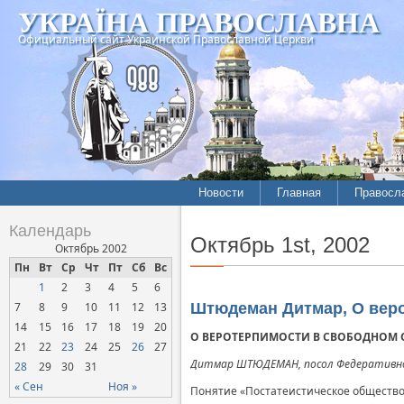
УКРАЇНА ПРАВОСЛАВНА
Официальный сайт Украинской Православной Церкви
Новости
Главная
Правосл
Календарь
Октябрь 1st, 2002
Октябрь 2002
Пн
Вт
Ср
Чт
Пт
Сб
Вс
1
2
3
4
5
6
7
8
9
10
11
12
13
Штюдеман Дитмар, О вер
14
15
16
17
18
19
20
О ВЕРОТЕРПИМОСТИ В СВОБОДНОМ 
21
22
23
24
25
26
27
Дитмар ШТЮДЕМАН, посол Федеративной
28
29
30
31
« Сен
Ноя »
Понятие «Постатеистическое общество