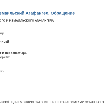
змаильский Агафангел. Обращение
ОГО И ИЗМАИЛЬСКОГО АГАФАНГЕЛА
ому
аницей
т и Первопастырь
еркви!
ики
БЛИЖЧОЇ НЕДІЛІ МОЖЛИВЕ ЗАХОПЛЕННЯ ГРЕКО-КАТОЛИКАМИ ОСТАННЬОГО