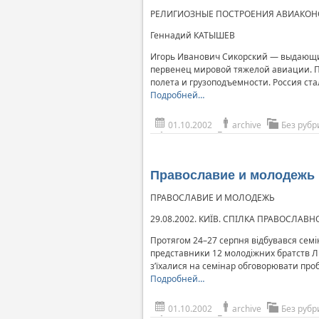
РЕЛИГИОЗНЫЕ ПОСТРОЕНИЯ АВИАКОН
Геннадий КАТЫШЕВ
Игорь Иванович Сикорский — выдающийс
первенец мировой тяжелой авиации. 
полета и грузоподъемности. Россия с
Подробней…
01.10.2002
archive
Без рубр
Православие и молодежь
ПРАВОСЛАВИЕ И МОЛОДЕЖЬ
29.08.2002. КИЇВ. СПІЛКА ПРАВОСЛАВ
Протягом 24–27 серпня відбувався семі
представники 12 молодіжних братств Льві
з’їхалися на семінар обговорювати пр
Подробней…
01.10.2002
archive
Без рубр