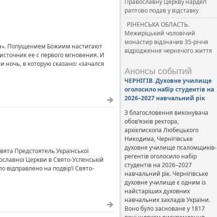
Православну Церкву нардеп
раптово подав у відставку
РІНЕНСЬКА ОБЛАСТЬ.
Межиріцький чоловічий
монастир відзначив 35-річчя
 зла». Попущением Божиим настигают
відродження чернечого життя
источник ее с первого мгновения. И
и ночь, в которую сказано: «зачался
Анонсы событий
ЧЕРНІГІВ. Духовне училище
оголосило набір студентів на
2026–2027 навчальний рік
З благословення виконувача
обов’язків ректора,
архієпископа Любецького
Никодима, Чернігівське
духовне училище псаломщиків-
свята Предстоятель Української
регентів оголосило набір
ославної Церкви в Свято-Успенській
студентів на 2026–2027
ло відправлено на подвір’ї Свято-
навчальний рік. Чернігівське
духовне училище є одним із
найстаріших духовних
навчальних закладів України.
Воно було засноване у 1817