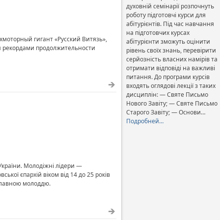
духовній семінарії розпочнуть
роботу підготовчі курси для
абітурієнтів. Під час навчання
на підготовчих курсах
хмоторный гигант «Русский Витязь»,
абітурієнти зможуть оцінити
и рекордами продолжительности
рівень своїх знань, перевірити
серйозність власних намірів та
отримати відповіді на важливі
питання. До програми курсів
входять оглядові лекції з таких
дисциплін: — Святе Письмо
Нового Завіту; — Святе Письмо
Старого Завіту; — Основи…
Подробней…
України. Молодіжні лідери —
ської єпархій віком від 14 до 25 років
ославною молоддю.