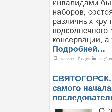
инвалидами бы
наборов, состо
различных круп
подсолнечного 
консервации, а
Подробней…
27.04.2016
Evgen
Без рубри
СВЯТОГОРСК. 
самого начала
последовател
О ж