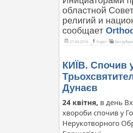
Инициаторами п
областной Совет
религий и нацио
сообщает
Orthod
27.04.2016
Evgen
Без рубри
КИЇВ. Спочив у
Трьохсвятител
Дунаєв
24 квітня,
в день Вх
хвороби спочив у Го
Нерукотворного Обр