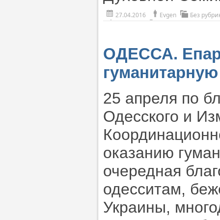
27.04.2016
Evgen
Без рубри
ОДЕССА. Епарх
гуманитарную
25 апреля по б
Одесского и Из
Координационн
оказанию гума
очередная бла
одесситам, беж
Украины, много