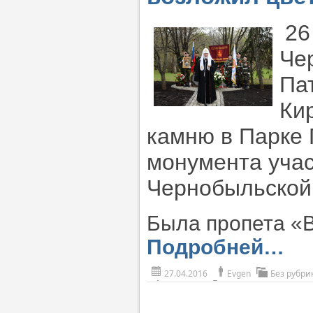
26
Че
Па
Ки
камню в Парке 
монумента уча
Чернобыльской
Была пропета «
Подробней…
27.04.2016
Evgen
Без рубри