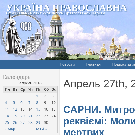
УКРАЇНА ПРАВОСЛАВНА
Официальный сайт Украинской Православной Церкви
Новости
Главная
Православи
Календарь
Апрель 27th, 
Апрель 2016
Пн
Вт
Ср
Чт
Пт
Сб
Вс
1
2
3
4
5
6
7
8
9
10
САРНИ. Митроп
11
12
13
14
15
16
17
18
19
20
21
22
23
24
реквіємі: Моли
25
26
27
28
29
30
« Мар
Май »
мертвих