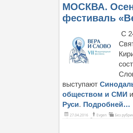
МОСКВА. Осен
фестиваль «В
С 2
Свя
Кир
сос
Сло
выступают
Синодал
обществом и СМИ
Руси
.
Подробней…
27.04.2016
Evgen
Без рубри