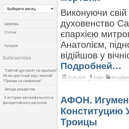
Виконуючи свій 
духовенство Сар
Церковь
єпархією митро
Статьи
Анатолієм, підн
Галерея
відійшов у вічн
Библиотека
Подробней…
"Святой дух несёт на крыльях!"
50-км крестный ход с иконой
27.04.2016
Evgen
Без рубри
"Призри на смирение"
Звезда рождества
АФОН. Игумен
К истории автокефального и
филаретовского расколов
Конституцию 
Троицы