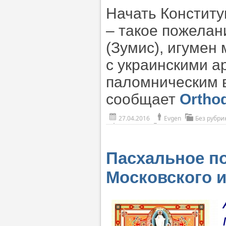
Начать Констит
– такое пожелан
(Зумис), игумен
с украинскими 
паломническим 
сообщает
Ortho
27.04.2016
Evgen
Без рубри
Пасхальное п
Московского и