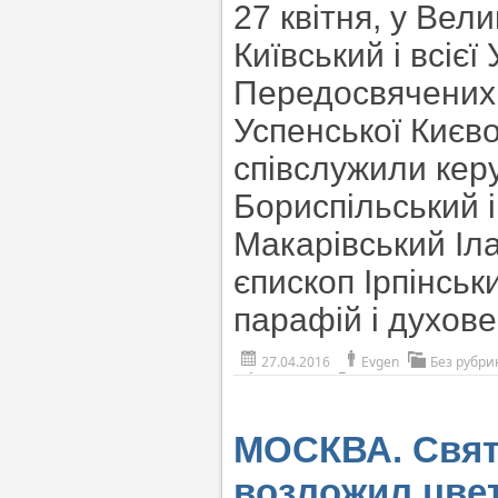
27 квітня, у Ве
Київський і всіє
Передосвячених 
Успенської Києв
співслужили ке
Бориспільський і
Макарівський Іла
єпископ Ірпінськ
парафій і духов
27.04.2016
Evgen
Без рубри
МОСКВА. Свят
возложил цве