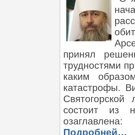
нач
рас
оби
Арс
принял решен
трудностями пр
каким образо
катастрофы. В
Святогорской 
состоит из н
озаглавлен
Подробней…