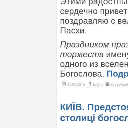
Этими радостны
сердечно привет
поздравляю с в
Пасхи.
Праздником пра
торжеств
имену
одного из вселе
Богослова.
Под
27.04.2016
Evgen
Без рубри
КИЇВ. Предсто
столиці богос