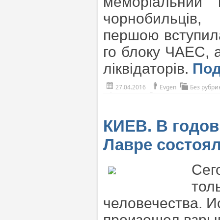
меморіальний 
чорнобильців,
першою вступила
го блоку ЧАЕС, а
ліквідаторів.
По
27.04.2016
Evgen
Без рубри
КИЕВ. В годо
Лавре состоя
Сег
тол
человечества. Ис
произошел взры