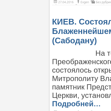
27.04.2016
Evgen
Без рубри
КИЕВ. Состоя
Блаженнейшем
(Сабодану)
На т
Преображенского
состоялось отк
Митрополиту Вл
памятник Предс
Церкви, установ
Подробней…