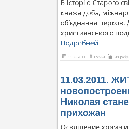
В історію Старого св
княжа доба, міжнар
об’єднання церков. 
християнського подв
Подробней…
11.03.2011
archive
Без рубр
11.03.2011. Ж
новопостроенн
Николая стане
прихожан
Освящение храма и 