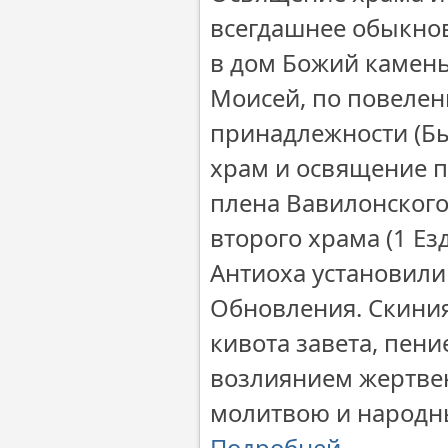
всегдашнее обыкнов
в дом Божий камень 
Моисей, по повелен
принадлежности (Бы
храм и освящение пр
плена Вавилонского
второго храма (1 Ез
Антиоха установил
Обновления. Скини
кивота завета, пен
возлиянием жертвен
молитвою и народным
Подробней…