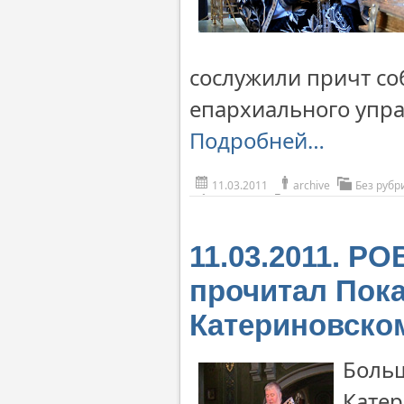
сослужили причт со
епархиального упра
Подробней…
11.03.2011
archive
Без рубр
11.03.2011. 
прочитал Пока
Катериновско
Больш
Катер