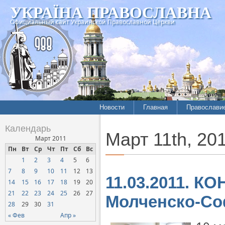
УКРАЇНА ПРАВОСЛАВНА
Официальный сайт Украинской Православной Церкви
Новости
Главная
Православи
Календарь
Март 11th, 20
Март 2011
Пн
Вт
Ср
Чт
Пт
Сб
Вс
1
2
3
4
5
6
7
8
9
10
11
12
13
11.03.2011. К
14
15
16
17
18
19
20
21
22
23
24
25
26
27
Молченско-Со
28
29
30
31
« Фев
Апр »