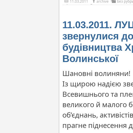
11.03.2011
archive
Без рубр
11.03.2011. Л
звернулися д
будівництва Х
Волинської
Шановні волиняни!
Із щирою надією звер
Всевишнього та пле
великого й малого б
об’єднань, активісті
прагне піднесення 