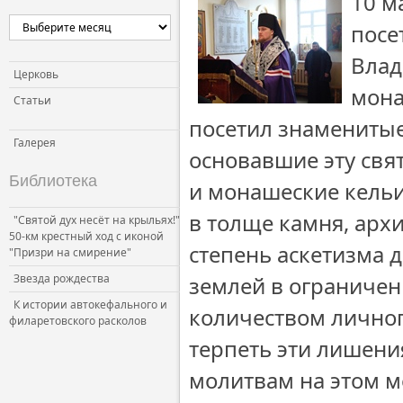
10 м
посе
Влад
Церковь
мона
Статьи
посетил знаменитые
Галерея
основавшие эту св
Библиотека
и монашеские кель
в толще камня, арх
"Святой дух несёт на крыльях!"
50-км крестный ход с иконой
степень аскетизма 
"Призри на смирение"
Звезда рождества
землей в ограниче
К истории автокефального и
количеством личног
филаретовского расколов
терпеть эти лишения
молитвам на этом м