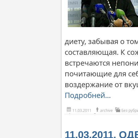
диету, забывая о то
составляющая. К с
встречаются непони
почитающие для се
воздержание от вк
Подробней…
11.03.2011
archive
Без рубр
11.03.2011. 