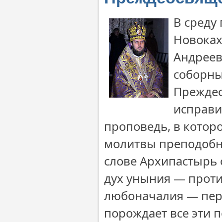
В среду
Новоках
Андреев
соборны
Преждео
исправи
проповедь, в котор
молитвы преподобн
слове Архипастырь о
дух уныния — проти
любоначалия — перв
порождает все эти п