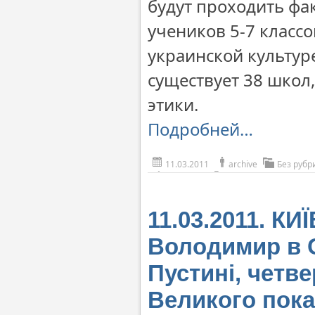
будут проходить фа
учеников 5-7 классо
украинской культуре
существует 38 школ
этики.
Подробней…
11.03.2011
archive
Без рубр
11.03.2011. К
Володимир в С
Пустині, четв
Великого пок