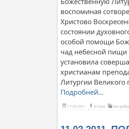
Божественную Литур
воспоминая сотворе
Христово Воскресен
состоянии духовног
особой помощи Божи
чад небесной пищи 
установила соверш
христианам препод
Литургии Великого п
Подробней…
11.03.2011
archive
Без рубр