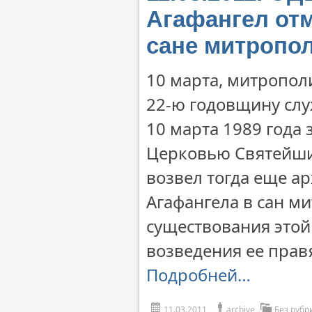
Агафангел от
сане митропо
10 марта, митропол
22-ю годовщину слу
10 марта 1989 года
Церковью Святейши
возвел тогда еще а
Агафангела в сан ми
существования этой
возведения ее прав
Подробней…
11.03.2011
archive
Без рубр