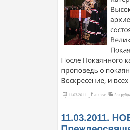
Высо
архие
состо
Велик
Покая
После Покаянного к
проповедь о покаян
Воскресение, и все
11.03.2011
archive
Без рубр
11.03.2011. Н
Преждеосвящ