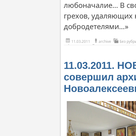
любоначалие… В сво
грехов, удаляющих н
добродетелями…»
11.03.2011
archive
Без рубр
11.03.2011. 
совершил арх
Новоалексеев