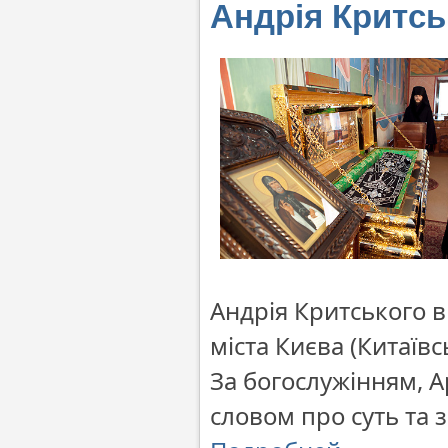
Андрія Критсь
Андрія Критського 
міста Києва (Китаївс
За богослужінням, А
словом про суть та 