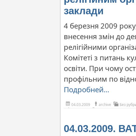
заклади
4 березня 2009 рок
внесення змін до де
релігійними організ
Комітеті з питань ку
освіти. При чому ос
профільним по відн
Подробней…
04.03.2009
archive
Без рубр
04.03.2009. В