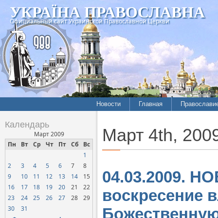
УКРАЇНА ПРАВОСЛАВНА
Официальный сайт Украинской Православной Церкви
Новости
Главная
Православи
Календарь
Март 4th, 200
Март 2009
Пн
Вт
Ср
Чт
Пт
Сб
Вс
1
2
3
4
5
6
7
8
04.03.2009. 
9
10
11
12
13
14
15
16
17
18
19
20
21
22
воскресение 
23
24
25
26
27
28
29
30
31
Божественную