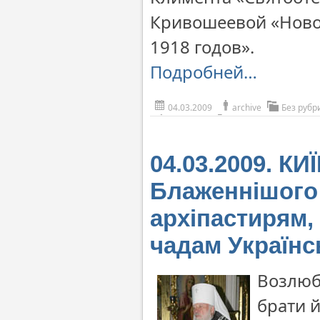
Кривошеевой «Ново
1918 годов».
Подробней…
04.03.2009
archive
Без рубр
04.03.2009. К
Блаженнішого
архіпастирям,
чадам Українс
Возлюбл
брати й