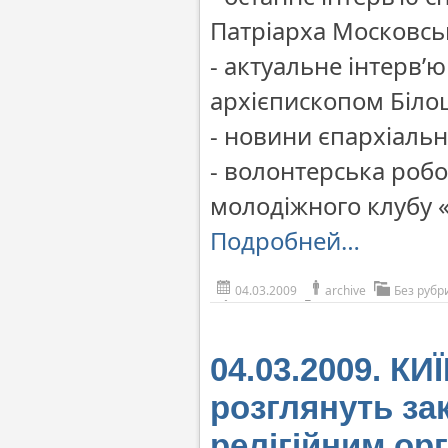
Патріарха Московсько
- актуальне інтерв’
архієпископом Біло
- новини єпархіальн
- волонтерська робо
молодіжного клубу «
Подробней…
04.03.2009
archive
Без рубр
04.03.2009. КИ
розглянуть за
релігійним ор