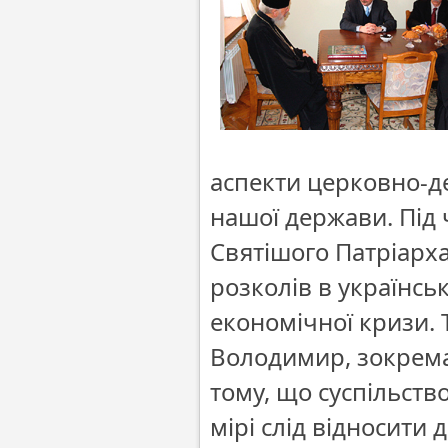
аспекти церковно-д
нашої держави. Під 
Святішого Патріарха
розколів в українсь
економічної кризи.
Володимир, зокрема
тому, що суспільство
мірі слід відносити 