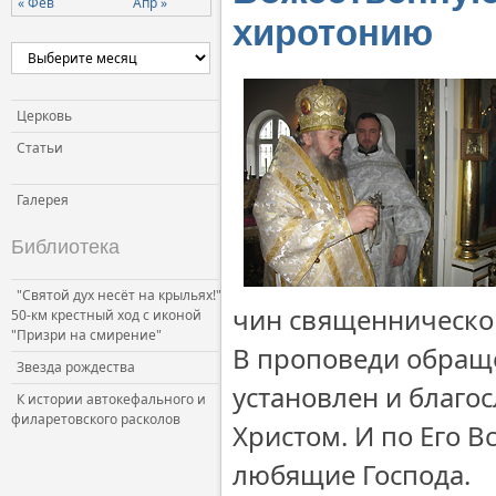
« Фев
Апр »
хиротонию
Церковь
Статьи
Галерея
Библиотека
"Святой дух несёт на крыльях!"
чин священническо
50-км крестный ход с иконой
"Призри на смирение"
В проповеди обраще
Звезда рождества
установлен и благо
К истории автокефального и
филаретовского расколов
Христом. И по Его 
любящие Господа.