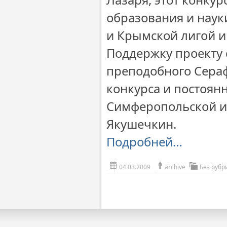
образования и наук
и Крымской лигой ин
Поддержку проекту
преподобного Сераф
конкурса и постоян
Симферопольской и
Якушечкин.
Подробней…
04.03.2009
archive
Без рубр