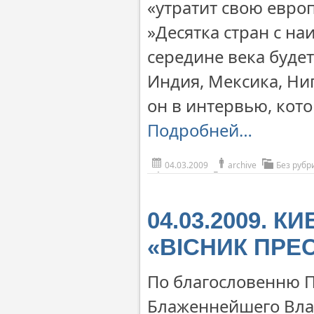
«утратит свою евро
»Десятка стран с н
середине века будет
Индия, Мексика, Ни
он в интервью, кото
Подробней…
04.03.2009
archive
Без рубр
04.03.2009. К
«ВІСНИК ПРЕ
По благословенню 
Блаженнейшего Вла