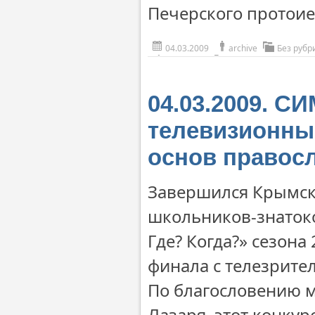
Печерского протоие
04.03.2009
archive
Без рубр
04.03.2009. 
телевизионны
основ правос
Завершился Крымск
школьников-знатоко
Где? Когда?» сезона
финала с телезрите
По благословению 
Лазаря, этот конку