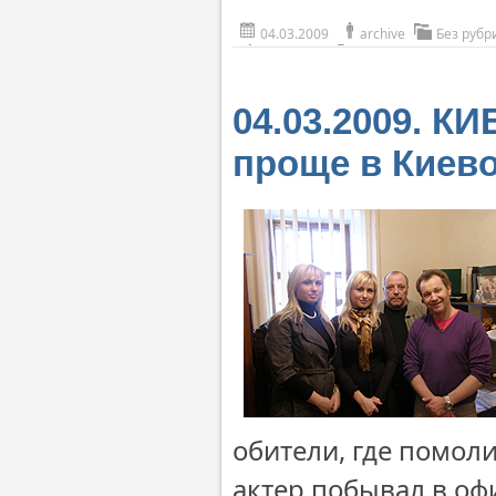
04.03.2009
archive
Без рубр
04.03.2009. К
проще в Киев
обители, где помол
актер побывал в офи