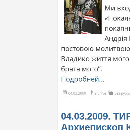
Ми вход
«Покая
покаян
Андрія 
постовою молитвою 
Владико життя мого…
брата мого”.
Подробней…
04.03.2009
archive
Без рубр
04.03.2009. 
Архиепископ 