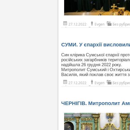
27.12.2022
Evgen
Без рубри
СУМИ. У єпархії висловил
Син клірика Сумської єпархії про
російських загарбників територіал
надійшла 26 грудня 2022 року.
Митрополит Сумський і Охтирський
Василія, який поклав своє життя з
27.12.2022
Evgen
Без рубри
ЧЕРНІГІВ. Митрополит Ам