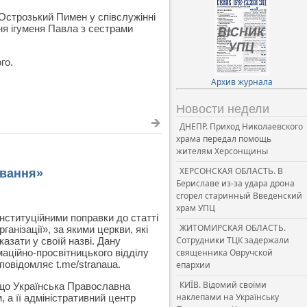
Острозький Пимен у співслужінні
ня ігуменя Павла з сестрами
го.
Архив журнала
Новости недели
ДНЕПР. Приход Николаевского
храма передал помощь
жителям Херсонщины
ХЕРСОНСКАЯ ОБЛАСТЬ. В
ування»
Бериславе из-за удара дрона
сгорел старинный Введенский
храм УПЦ
нституційними поправки до статті
ЖИТОМИРСКАЯ ОБЛАСТЬ.
ганізації», за якими церкви, які
Сотрудники ТЦК задержали
казати у своїй назві. Дану
аційно-просвітницького відділу
священника Овручской
овідомляє t.me/stranaua.
епархии
КИЇВ. Відомий своїми
, що Українська Православна
наклепами на Українську
 а її адміністративний центр