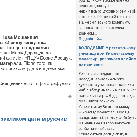
році шляхом виокремлення
перших двох курсів
Чернігівської духовної семінарії,
історія якої бере свій початок
від Чернігівського колегіуму,
заснованого святителем
Іоанном…
ла Нова Мощаниця
Подробней…
 72-річну жінку, яка
и. Про це повідомляє
ВОЛОДИМИР. У регентському
рпіла Марія Дорощук, до
училищі при Зимненському
вий активіст «‎ПЦУ» Борис Ярощук,
монастирі розпочато прийом
атеріали. Після того, як
на навчання
ик розколу ударив її декілька
Регентське відділення
Володимир-Волинського
. Священник встиг сфотографувати
духовного училища оголосило
набір абітурієнток на 2026/2027
навчальний рік. Відділення діє
при Святогірському
Успенському Зимненському
жіночому монастирі. Про це
повідомляє обитель у фейсбуці.
 закликом дати віруючим
На навчання запрошуються
особи жіночої статі.
Схвалюється досвід співу в