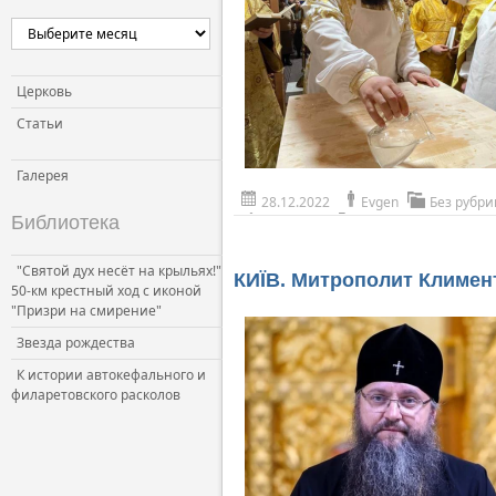
Церковь
Статьи
Галерея
28.12.2022
Evgen
Без рубри
Библиотека
"Святой дух несёт на крыльях!"
КИЇВ. Митрополит Климент
50-км крестный ход с иконой
"Призри на смирение"
Звезда рождества
К истории автокефального и
филаретовского расколов