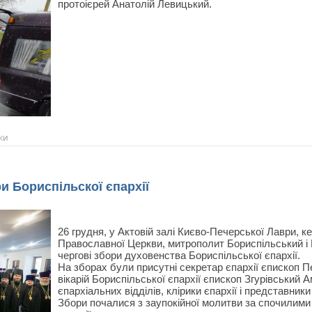
протоієрей Анатолій Левицький.
ки
ри Бориспільскої єпархії
26 грудня, у Актовій залі Києво-Печерської Лаври, 
Православної Церкви, митрополит Бориспільський і 
чергові збори духовенства Бориспільської єпархії.
На зборах були присутні секретар єпархії єпископ 
вікарій Бориспільської єпархії єпископ Згурівський А
єпархіальних відділів, клірики єпархії і представники
Збори почалися з заупокійної молитви за спочилими