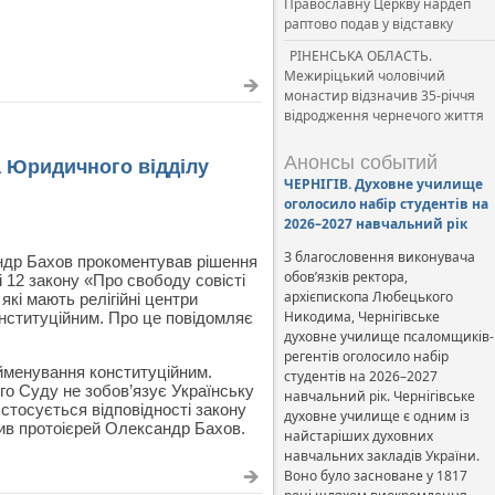
Православну Церкву нардеп
раптово подав у відставку
РІНЕНСЬКА ОБЛАСТЬ.
Межиріцький чоловічий
монастир відзначив 35-річчя
відродження чернечого життя
Анонсы событий
а Юридичного відділу
ЧЕРНІГІВ. Духовне училище
оголосило набір студентів на
2026–2027 навчальний рік
З благословення виконувача
ндр Бахов прокоментував рішення
обов’язків ректора,
і 12 закону «Про свободу совісті
архієпископа Любецького
, які мають релігійні центри
Никодима, Чернігівське
конституційним. Про це повідомляє
духовне училище псаломщиків-
регентів оголосило набір
йменування конституційним.
студентів на 2026–2027
го Суду не зобов’язує Українську
навчальний рік. Чернігівське
стосується відповідності закону
духовне училище є одним із
ив протоієрей Олександр Бахов.
найстаріших духовних
навчальних закладів України.
Воно було засноване у 1817