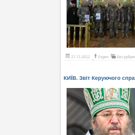
27.12.2022
Evgen
Без рубри
КИЇВ. Звіт Керуючого спра