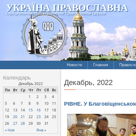
УКРАЇНА ПРАВОСЛАВНА
Официальный сайт Украинской Православной Церкви
Новости
Главная
Правосл
Календарь
Декабрь, 2022
Декабрь 2022
Пн
Вт
Ср
Чт
Пт
Сб
Вс
1
2
3
4
5
6
7
8
9
10
11
РІВНЕ. У Благовіщенсько
12
13
14
15
16
17
18
19
20
21
22
23
24
25
26
27
28
29
30
31
« Ноя
Янв »