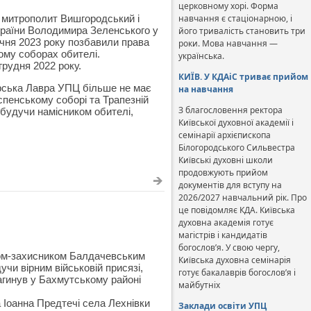
церковному хорі. Форма
 митрополит Вишгородський і
навчання є стаціонарною, і
раїни Володимира Зеленського у
його тривалість становить три
січня 2023 року позбавили права
роки. Мова навчання —
ому соборах обителі.
українська.
рудня 2022 року.
КИЇВ. У КДАіС триває прийом
рська Лавра УПЦ більше не має
на навчання
спенському соборі та Трапезній
З благословення ректора
, будучи намісником обителі,
Київської духовної академії і
семінарії архієпископа
Білогородського Сильвестра
Київські духовні школи
продовжують прийом
документів для вступу на
2026/2027 навчальний рік. Про
це повідомляє КДА. Київська
духовна академія готує
магістрів і кандидатів
богослов’я. У свою чергу,
ном-захисником Балдачевським
Київська духовна семінарія
чи вірним військовій присязі,
готує бакалаврів богослов’я і
загинув у Бахмутському районі
майбутніх
 Іоанна Предтечі села Лехнівки
Заклади освіти УПЦ