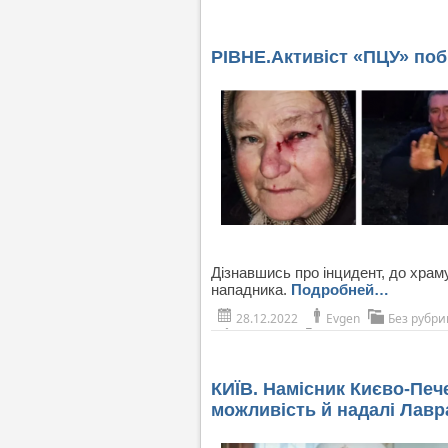
РІВНЕ.Активіст «‎ПЦУ»‎ по
Дізнавшись про інцидент, до хра
нападника.
Подробней…
28.12.2022
Evgen
Без рубри
КИЇВ. Намісник Києво-Печ
можливість й надалі Лавр