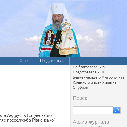
О нас
Предстоятель
По благословению
Предстоятеля УПЦ
Блаженнейшего Митрополита
Киевского и всея Украины
Онуфрия
Поиск
ела Андрусіїв Гощанського
ляє пресслужба Рівненської
Архив журнала