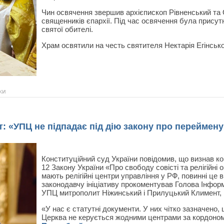
Чин освячення звершив архієпископ Рівненський та 
священників єпархії. Під час освячення була присут
святої обителі.
Храм освятили на честь святителя Нектарія Егінсько
ки
: «УПЦ не підпадає під дію закону про переймен
Конституційний суд України повідомив, що визнав ко
12 Закону України «Про свободу совісті та релігійні ор
мають релігійні центри управління у РФ, повинні це в
законодавчу ініціативу прокоментував Голова Інформ
УПЦ митрополит Ніжинський і Прилуцький Климент, п
«У нас є статутні документи. У них чітко зазначено
Церква не керується жодними центрами за кордоном,