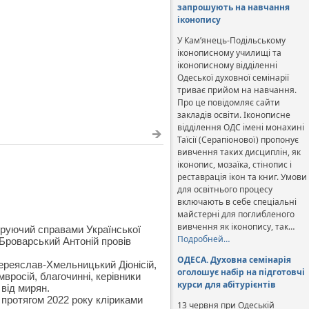
запрошують на навчання
іконопису
У Кам’янець-Подільському
іконописному училищі та
іконописному відділенні
Одеської духовної семінарії
триває прийом на навчання.
Про це повідомляє сайти
закладів освіти. Іконописне
відділення ОДС імені монахині
Таїсії (Серапіонової) пропонує
вивчення таких дисциплін, як
іконопис, мозаїка, стінопис і
реставрація ікон та книг. Умови
для освітнього процесу
включають в себе спеціальні
майстерні для поглибленого
вивчення як іконопису, так…
керуючий справами Української
Подробней…
Броварський Антоній провів
ОДЕСА. Духовна семінарія
Переяслав-Хмельницький Діонісій,
оголошує набір на підготовчі
мвросій, благочинні, керівники
курси для абітурієнтів
 від мирян.
 протягом 2022 року кліриками
13 червня при Одеській