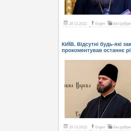
28.12.2022
Evgen
Без рубри
КИЇВ. Відсутні будь-які 
прокоментував останнє р
28.12.2022
Evgen
Без рубри