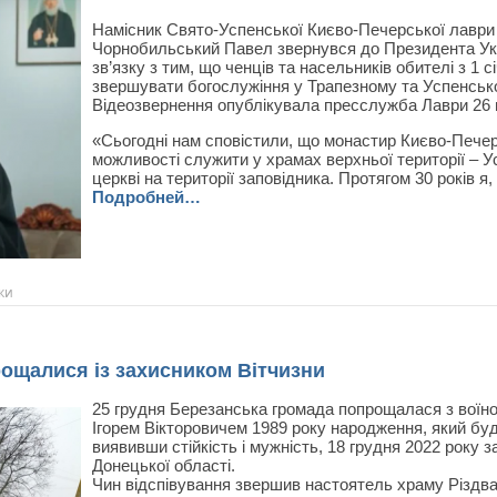
Намісник Свято-Успенської Києво-Печерської лаври
Чорнобильський Павел звернувся до Президента Ук
зв’язку з тим, що ченців та насельників обителі з 1 
звершувати богослужіння у Трапезному та Успенськ
Відеозвернення опублікувала пресслужба Лаври 26 г
«Сьогодні нам сповістили, що монастир Києво-Пече
можливості служити у храмах верхньої території – У
церкві на території заповідника. Протягом 30 років я
Подробней…
ки
ощалися із захисником Вітчизни
25 грудня Березанська громада попрощалася з вої
Ігорем Вікторовичем 1989 року народження, який буду
виявивши стійкість і мужність, 18 грудня 2022 року 
Донецької області.
Чин відспівування звершив настоятель храму Різдва