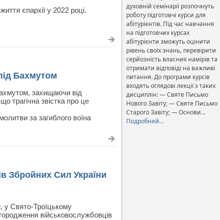
духовній семінарії розпочнуть
иття єпархії у 2022 році.
роботу підготовчі курси для
абітурієнтів. Під час навчання
на підготовчих курсах
абітурієнти зможуть оцінити
рівень своїх знань, перевірити
серйозність власних намірів та
отримати відповіді на важливі
 під Бахмутом
питання. До програми курсів
входять оглядові лекції з таких
 Бахмутом, захищаючи від
дисциплін: — Святе Письмо
що трагічна звістка про це
Нового Завіту; — Святе Письмо
Старого Завіту; — Основи…
молитви за загиблого воїна
Подробней…
в Збройних Сил України
и, у Свято-Троїцькому
агородження військовослужбовців