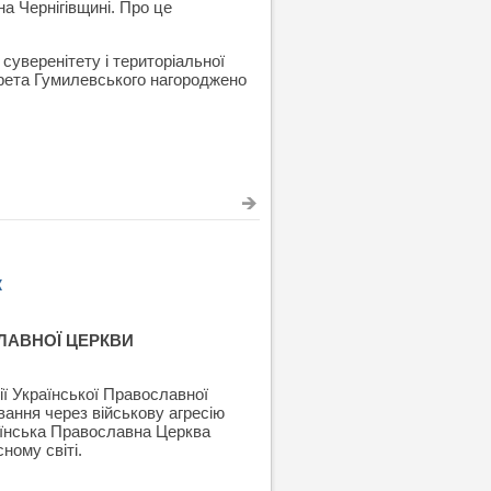
на Чернігівщині. Про це
суверенітету і територіальної
арета Гумилевського нагороджено
к
ЛАВНОЇ ЦЕРКВИ
рії Української Православної
вання через військову агресію
раїнська Православна Церква
ному світі.