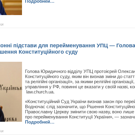
Подробней…
ки
законні підстави для перейменування УПЦ — Голов
ішення Конституційного суду
Голова Юридичного відділу УПЦ протоієрей Олекса
Конституційного суду, яким він визнав зміни до статт
та релігійні організації», за якими релігійні організації
управління у РФ, повинні це вказати у своїй назві, 
law.church.ua.
«Конституційний Суд України визнав закон про пере
Водночас слід зазначити, що Рішення Конституційно
Православну Церкву змінити свою назву, воно лише 
про перейменування Конституції України», — зазнач
Подробней…
ки