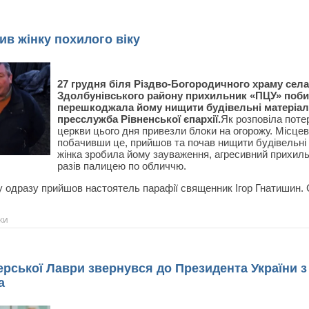
бив жінку похилого віку
27 грудня біля Різдво-Богородичного храму се
Здолбунівського району прихильник «‎ПЦУ» побив
перешкоджала йому нищити будівельні матеріал
пресслужба Рівненської єпархії.
Як розповіла поте
церкви цього дня привезли блоки на огорожу. Місце
побачивши це, прийшов та почав нищити будівельні м
жінка зробила йому зауваження, агресивний прихильн
разів палицею по обличчю.
му одразу прийшов настоятель парафії священник Ігор Гнатишин
ки
ерської Лаври звернувся до Президента України з
а