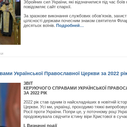
Збройних сил України, які відзначилися під час боїв 
повідомляє сайт єпархії.
За зразкове виконання службових обов’язків, захист 
цілісності держави почесним знаком святителя Філ
десятьох воїнів.
Подробней…
ки
вами Української Православної Церкви за 2022 рі
ЗВІТ
КЕРУЮЧОГО СПРАВАМИ УКРАЇНСЬКОЇ ПРАВОС
ЗА 2022 РІК
2022 рік став одним із найскладніших в новітній істо
Церкви. Усі ми, українці, проходимо тяжкі випробову
Росії проти України. Попри це, у поточному році Ук
продовжувала свідчити істину віри Христової в сучас
І. Визначні події