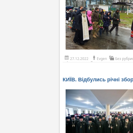
27.12.2022
Evgen
Без рубри
КИЇВ. Відбулись річні збо