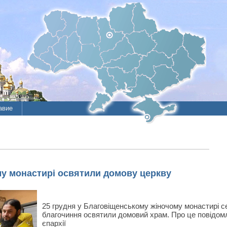
авие
му монастирі освятили домову церкву
25 грудня у Благовіщенському жіночому монастирі с
благочиння освятили домовий храм. Про це повідом
єпархії