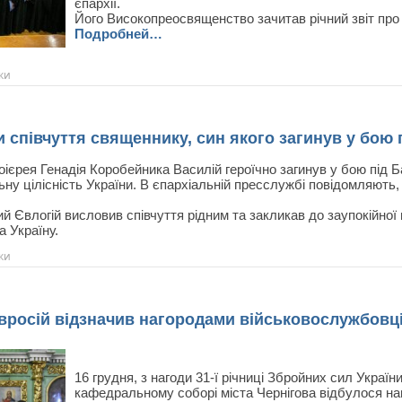
єпархії.
Його Високопреосвященство зачитав річний звіт про ж
Подробней…
ки
и співчуття священнику, син якого загинув у бою
тоієрея Генадія Коробейника Василій героїчно загинув у бою під
ьну цілісність України. В єпархіальній пресслужбі повідомляють, 
 Євлогій висловив співчуття рідним та закликав до заупокійної 
а Україну.
ки
вросій відзначив нагородами військовослужбовці
16 грудня, з нагоди 31-ї річниці Збройних сил Україн
кафедральному соборі міста Чернігова відбулося н