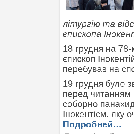
літургію та від
єпископа Інокен
18 грудня на 78-
єпископ Інокенті
перебував на спо
19 грудня було з
перед читанням 
соборно панахид
Інокентієм, яку 
Подробней…