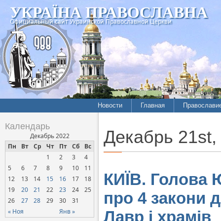
УКРАЇНА ПРАВОСЛАВНА
Официальный сайт Украинской Православной Церкви
Новости
Главная
Православи
Календарь
Декабрь 21st,
Декабрь 2022
Пн
Вт
Ср
Чт
Пт
Сб
Вс
1
2
3
4
5
6
7
8
9
10
11
КИЇВ. Голова 
12
13
14
15
16
17
18
19
20
21
22
23
24
25
про 4 закони 
26
27
28
29
30
31
« Ноя
Янв »
Лавр і храмів