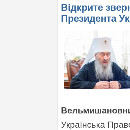
Відкрите зве
Президента У
Вельмишановни
Українська Прав