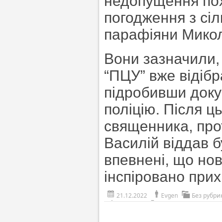
недопущення по
погодження з сі
парафіяни Микол
Вони зазначили,
“ПЦУ” вже відібр
підробивши доку
поліцію. Після ц
священника, про
Василій віддав 
впевнені, що нов
інспіровано при
21.12.2022
Evgen
Без рубри