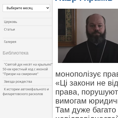
Церковь
Статьи
Галерея
Библиотека
"Святой дух несёт на крыльях!"
50-км крестный ход с иконой
монополізує пра
"Призри на смирение"
«Ці закони не в
Звезда рождества
К истории автокефального и
права, порушуют
филаретовского расколов
вимогам юридичн
Там дуже багато