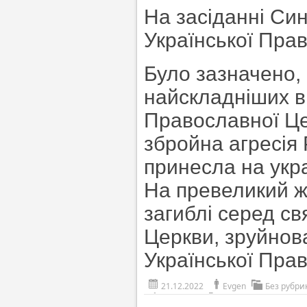
На засіданні Син
Української Прав
Було зазначено, 
найскладніших в н
Православної Це
збройна агресія 
принесла на укр
На превеликий ж
загиблі серед с
Церкви, зруйнов
Української Пра
21.12.2022
Evgen
Без рубри