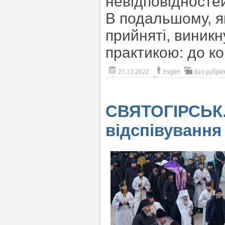
невідповідносте
В подальшому, як
прийняті, виник
практикою: до к
21.12.2022
Evgen
Без рубри
СВЯТОГІРСЬК.
відспівування