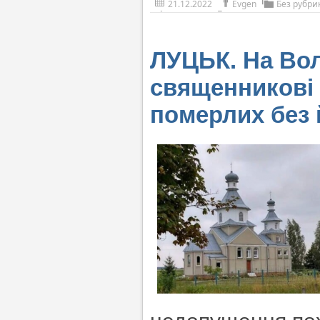
21.12.2022
Evgen
Без рубри
ЛУЦЬК. На Вол
священникові
померлих без 