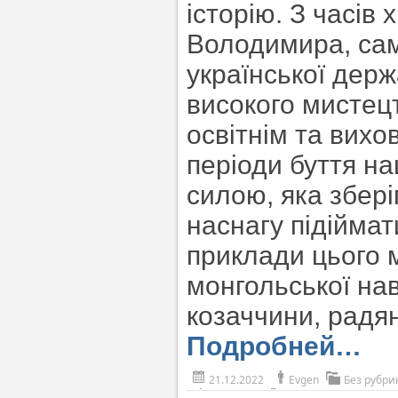
історію. З часів
Володимира, сам
української держ
високого мистецт
освітнім та вихо
періоди буття н
силою, яка збері
наснагу підіймати
приклади цього ми
монгольської нав
козаччини, радян
Подробней…
21.12.2022
Evgen
Без рубри