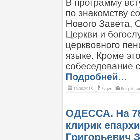
В программу вст
по знакомству с
Нового Завета, 
Церкви и богос
церквовного пен
языке. Кроме эт
собеседование 
Подробней…
16.08.2018
Evgen
Без рубри
ОДЕССА. На 78
клирик епарх
Григорьевич 