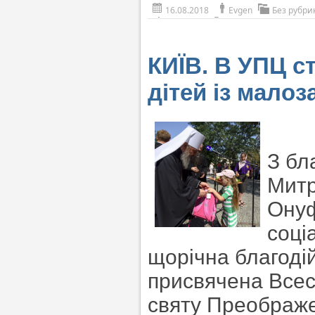
16.08.2018
Evgen
Без рубри
КИЇВ. В УПЦ с
дітей із мало
З бл
Митр
Онуф
соці
щорічна благодій
присвячена Всес
святу Преображе