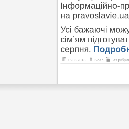
Інформаційно-пр
на pravoslavie.ua
Усі бажаючі мож
сім’ям підготува
серпня.
Подроб
16.08.2018
Evgen
Без рубри