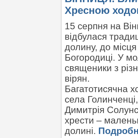
Хресною ходо
15 серпня на Він
відбулася тради
долину, до місця
Богородиці. У мо
священики з різн
вірян.
Багатотисячна х
села Голинченці
Димитрія Солунс
хрести – маленьк
долині.
Подроб