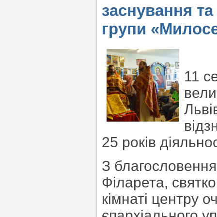
заснування та 
групи «Милос
11 с
вели
Льві
відз
25 років діяльно
З благословення 
Філарета, святко
кімнаті центру о
єпархіального у