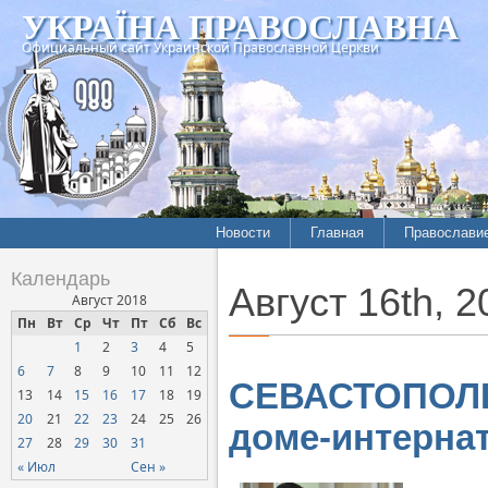
УКРАЇНА ПРАВОСЛАВНА
Официальный сайт Украинской Православной Церкви
Новости
Главная
Православи
Календарь
Август 16th, 2
Август 2018
Пн
Вт
Ср
Чт
Пт
Сб
Вс
1
2
3
4
5
6
7
8
9
10
11
12
СЕВАСТОПОЛЬ.
13
14
15
16
17
18
19
20
21
22
23
24
25
26
доме-интерна
27
28
29
30
31
« Июл
Сен »