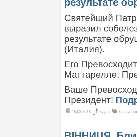
результате об
Святейший Патри
выразил соболез
результате обру
(Италия).
Его Превосходит
Маттарелле, Пр
Ваше Превосход
Президент!
Под
16.08.2018
Evgen
Без рубри
ВІННИЦЯ. Близ