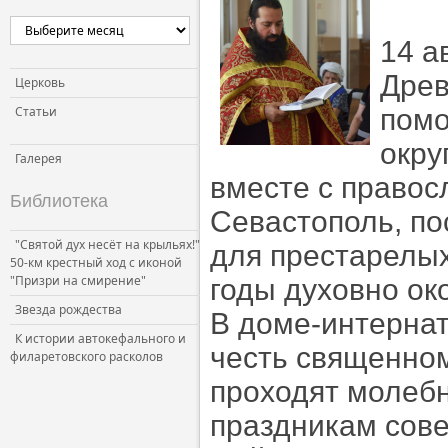
14 а
Древ
Церковь
Статьи
помо
окру
Галерея
вместе с право
Библиотека
Севастополь, по
"Святой дух несёт на крыльях!"
для престарелых
50-км крестный ход с иконой
"Призри на смирение"
годы духовно ок
Звезда рождества
В доме-интернат
К истории автокефального и
честь священном
филаретовского расколов
проходят молеб
праздникам сове