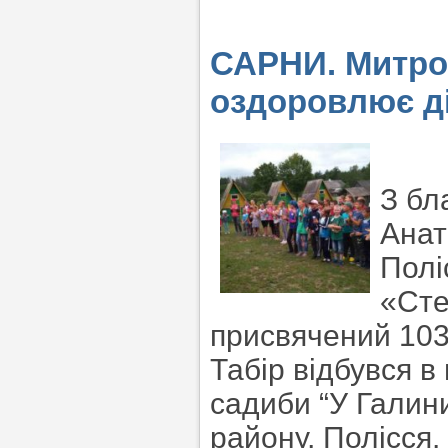
САРНИ. Митроп
оздоровлює ді
З бл
Анат
Полі
«Сте
присвячений 103
Табір відбувся в 
садиби “У Галини
району, Полісся.