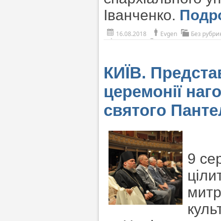
Іванченко.
Подр
16.08.2018
Evgen
Без рубри
КИЇВ. Предста
церемонії наг
святого Пант
9 се
ціли
митр
куль