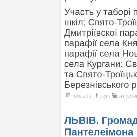
Участь у таборі 
шкіл: Свято-Трої
Дмитріївскої пар
парафії села Кн
парафії села Но
села Кургани; С
та Свято-Троїцьк
Березнівського 
16.08.2018
Evgen
Без рубри
ЛЬВІВ. Громад
Пантелеімона 