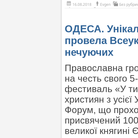
16.08.2018
Evgen
Без рубри
ОДЕСА. Уніка
провела Всеу
нечуючих
Православна гро
на честь свого 5
фестиваль «У ти
християн з усієї 
Форум, що прохо
присвячений 100
великої княгині