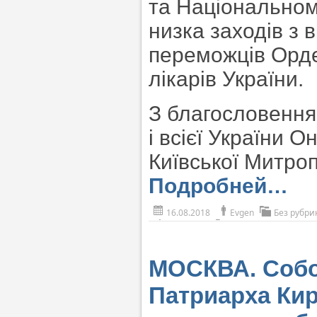
та Національному
низка заходів з 
переможців Орд
лікарів України.
З благословення
і всієї України О
Київської Митроп
Подробней…
16.08.2018
Evgen
Без рубри
МОСКВА. Собо
Патриарха Кир