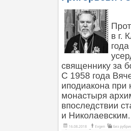
Прот
в г.
года
усер
священнику за б
С 1958 года Вяч
иподиакона при 
монастыря архим
впоследствии с
и Николаевским
16.08.2018
Evgen
Без рубри