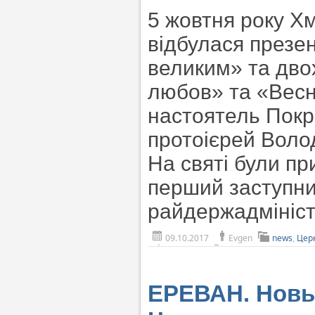
5 жовтня року Хм
відбулася презен
великим» та дво
любов» та «Весн
настоятель Покр
протоієрей Воло
На святі були пр
перший заступни
райдержадмініст
09.10.2017
Evgen
news
,
Церк
ЕРЕВАН. Новы