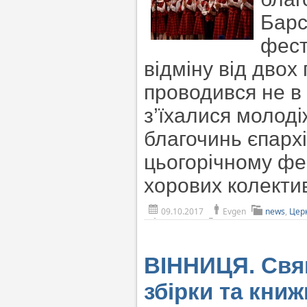
Барс
фест
відміну від двох
проводився не в 
з’їхалися молодіж
благочинь єпархії
цьогорічному фе
хорових колекти
09.10.2017
Evgen
news
,
Церк
ВІННИЦЯ. Свящ
збірки та книж