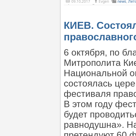
09.10.2017
Evgen
news
,
Лет
КИЕВ. Состоя
православног
6 октября, по б
Митрополита Кие
Национальной о
состоялась цер
фестиваля право
В этом году фес
будет проводить
равнодушна». Н
претендуют 60 ф