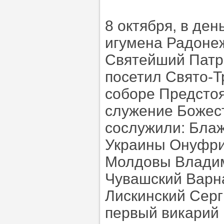
8 октября, в де
игумена Радонеж
Святейший Патри
посетил Свято-Т
соборе Предстоя
служение Божес
сослужили: Бла
Украины Онуфри
Молдовы Владим
Чувашский Варн
Лискинский Серг
первый викарий 