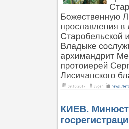
Стар
Божественную Л
прославления в
Старобельской и
Владыке сослужи
архимандрит Ме
протоиерей Серг
Лисичанского бл
09.10.2017
Evgen
news
,
Лет
КИЕВ. Минюст
госрегистраци