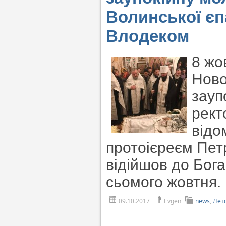
Волинської єп
Влодеком
8 жо
Ново
зауп
рект
відо
протоієреєм Пе
відійшов до Бога
сьомого жовтня.
09.10.2017
Evgen
news
,
Лет