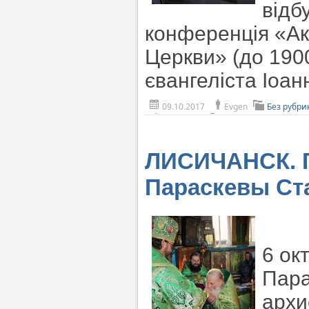
відб
конференція «Акт
Церкви» (до 1900
євангеліста Іоан
09.10.2017
Evgen
Без рубри
ЛИСИЧАНСК. Г
Параскевы Ст
6 ок
Пара
архи