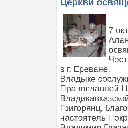
Церкви освящ
7 ок
Алан
освя
Чест
в г. Ереване.
Владыке сослуж
Православной Ц
Владикавказской
Григорянц, благ
настоятель Покр
Владимир Глазач