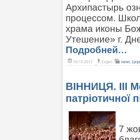
Архипастырь оз
процессом. Школ
храма иконы Бож
Утешение» г. Дн
Подробней…
09.10.2017
Evgen
news
,
Цер
ВІННИЦЯ. ІІІ 
патріотичної п
7 жо
благ