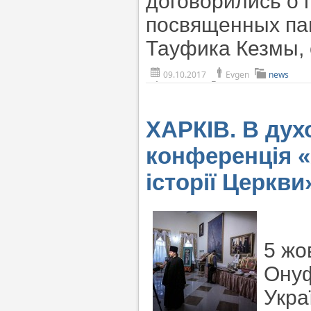
договорились о 
посвященных пам
Тауфика Кезмы, 
09.10.2017
Evgen
news
ХАРКІВ. В духо
конференція «
історії Церкви
5 жо
Онуф
Укра