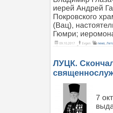
иерей Андрей Га
Покровского хра
(Вац), настоятел
Гюмри; иеромона
09.10.2017
Evgen
news
,
Лет
ЛУЦК. Скончал
священнослуж
7 ок
выда