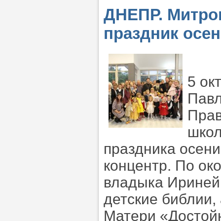
ДНЕПР. Митро
праздник осе
5 ок
Павл
Прав
школ
праздника осен
концентр. По ок
владыка Ириней 
детские библии,
Матери «Достой