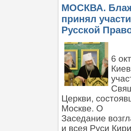
МОСКВА. Бла
принял участи
Русской Прав
6 ок
Киев
учас
Свящ
Церкви, состоя
Москве. О
Заседание возг
и всея Руси Кир