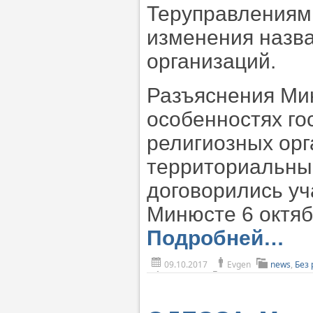
Теруправлениям 
изменения назв
организаций.
Разъяснения Ми
особенностях го
религиозных орг
территориальны
договорились уч
Минюсте 6 октябр
Подробней…
09.10.2017
Evgen
news
,
Без