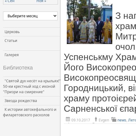
« Сен
Ноя »
Церковь и власть
З на
Церковь и общество
храм
Церковь и СМИ
Церковь
Митр
Статьи
очол
Успенськму Храмі
Галерея
Його Високопрео
Библиотека
Високопреосвяще
"Святой дух несёт на крыльях!"
Городницький, ві
50-км крестный ход с иконой
"Призри на смирение"
храму протоієре
Звезда рождества
Сарненської єпар
К истории автокефального и
филаретовского расколов
09.10.2017
Evgen
news
,
Лет