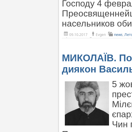
Господу 4 февра
Преосвященнейш
насельников оби
09.10.2017
Evgen
news
,
Лет
МИКОЛАЇВ. Пом
диякон Васил
5 жо
прес
Мілє
єпарх
Чин 