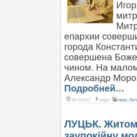
Игор
митр
Митр
епархии соверши
города Констант
совершена Боже
чином. На малом
Александр Моро
Подробней…
09.10.2017
Evgen
news
,
Лет
ЛУЦЬК. Житом
заупокійну мо