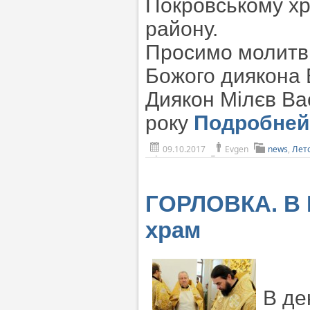
Покровському хр
району.
Просимо молитв 
Божого диякона 
Диякон Мілєв Ва
року
Подробне
09.10.2017
Evgen
news
,
Лет
ГОРЛОВКА. В 
храм
В де