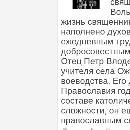
свящ
Волы
жизнь священник
наполнено духо
ежедневным тру
добросовестным
Отец Петр Влоде
учителя села Ож
воеводства. Его
Православия год
составе католич
сложности, он е
православным с