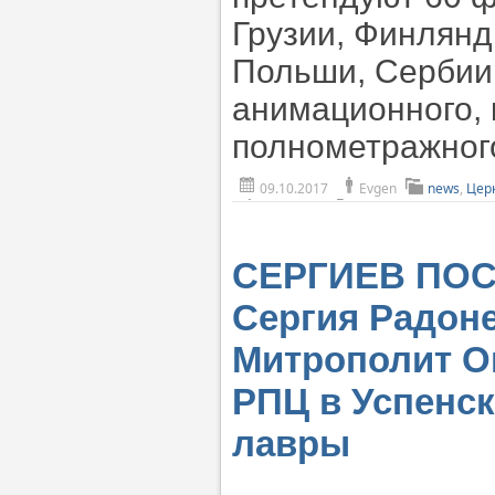
Грузии, Финлянд
Польши, Сербии
анимационного, 
полнометражног
09.10.2017
Evgen
news
,
Церк
СЕРГИЕВ ПОСА
Сергия Радон
Митрополит О
РПЦ в Успенс
лавры