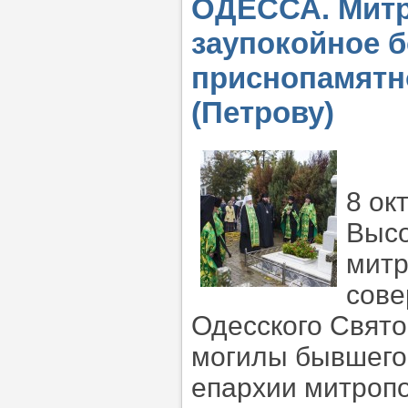
ОДЕССА. Митр
заупокойное 
приснопамятн
(Петрову)
8 ок
Высо
митр
сове
Одесского Свято
могилы бывшего
епархии митропо