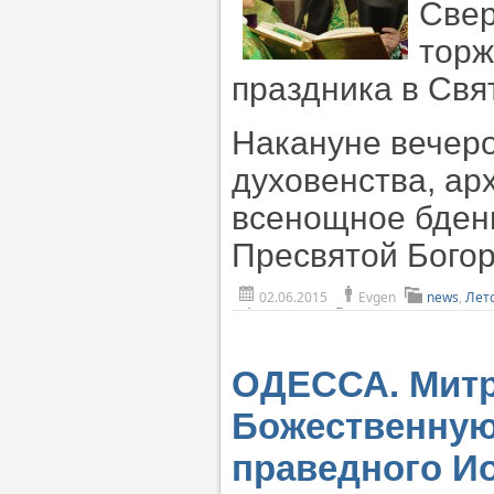
Свер
торж
праздника в Свя
Накануне вечеро
духовенства, а
всенощное бден
Пресвятой Богор
02.06.2015
Evgen
news
,
Лет
ОДЕССА. Митр
Божественную
праведного И