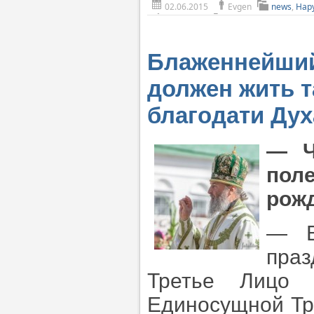
02.06.2015
Evgen
news
,
Нар
Блаженнейший
должен жить т
благодати Дух
— Ч
пол
рож
— В
пра
Третье Лицо 
Единосущной Тр