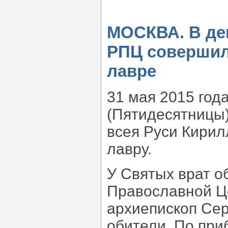
МОСКВА. В де
РПЦ совершил
лавре
31 мая 2015 год
(Пятидесятницы)
всея Руси Кирил
лавру.
У Святых врат о
Православной Ц
архиепископ Сер
обители. По пр