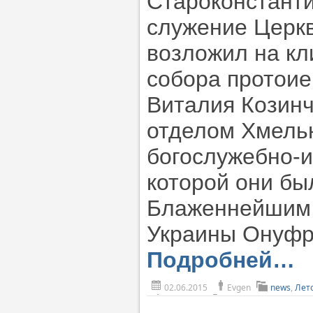
Староконстанти
служение Церкв
возложил на кл
собора протоие
Виталия Козин
отделом Хмель
богослужебно-и
которой они бы
Блаженнейшим 
Украины Онуфр
Подробней…
02.06.2015
Evgen
news
,
Лет