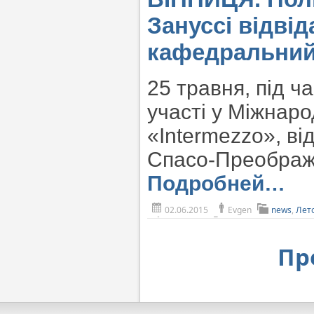
Зануссі відві
кафедральний
25 травня, під ч
участі у Міжнар
«Іntermezzo», ві
Спасо-Преображ
Подробней…
02.06.2015
Evgen
news
,
Лет
Пр