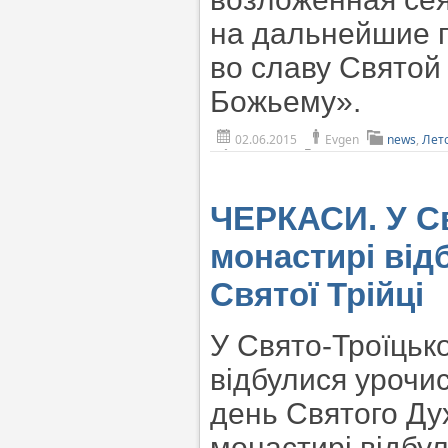
на дальнейшие п
во славу Святой
Божьему».
02.06.2015
Evgen
news
,
Лет
ЧЕРКАСИ. У С
монастирі від
Святої Трійці
У Свято-Троїцьк
відбулися урочис
день Святого Ду
монастирі відбул