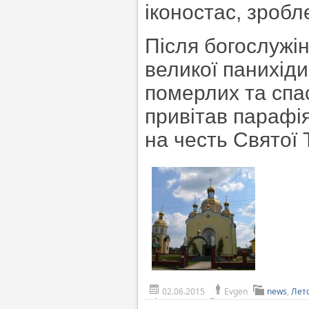
іконостас, зроб
Після богослужі
великої панихіди
померлих та спас
привітав парафі
на честь Святої Т
02.06.2015
Evgen
news
,
Лет