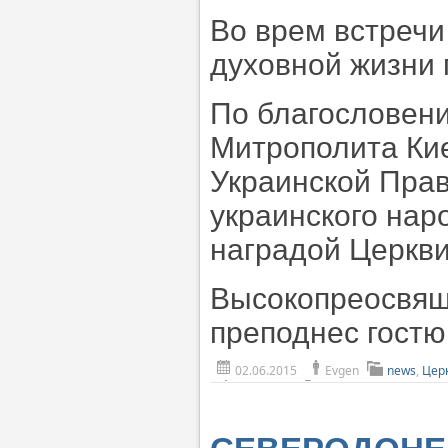
Во врем встречи
духовной жизни
По благословен
Митрополита Кие
Украинской Прав
украинского нар
наградой Церкви
Высокопреосвя
преподнес гостю
02.06.2015
Evgen
news
,
Церк