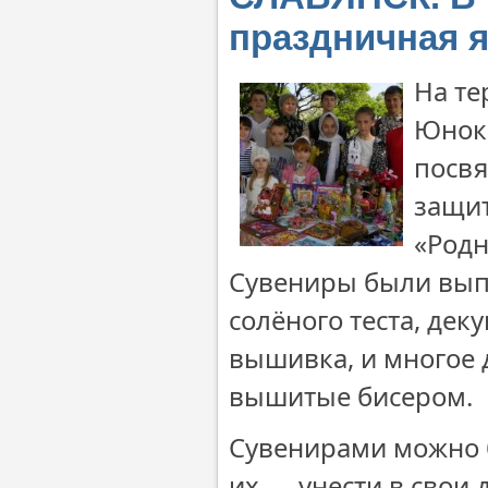
праздничная я
На те
Юнок
посвя
защит
«Родн
Сувениры были выпо
солёного теста, дек
вышивка, и многое 
вышитые бисером.
Сувенирами можно б
их — унести в свои 