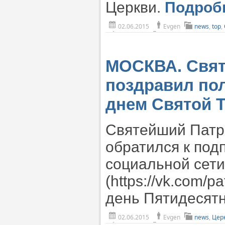
Церкви.
Подроб
02.06.2015
Evgen
news
,
top
,
МОСКВА. Свят
поздравил пол
днем Святой 
Святейший Патри
обратился к под
социальной сети
(https://vk.com/p
день Пятидесят
02.06.2015
Evgen
news
,
Цер