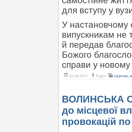
самостійне життя
для вступу у вузи
У настановчому 
випускникам не т
й передав благо
Божого благослов
справи у новому
02.06.2015
Evgen
Церковь и
ВОЛИНСЬКА ОБ
до місцевої вл
провокацій п