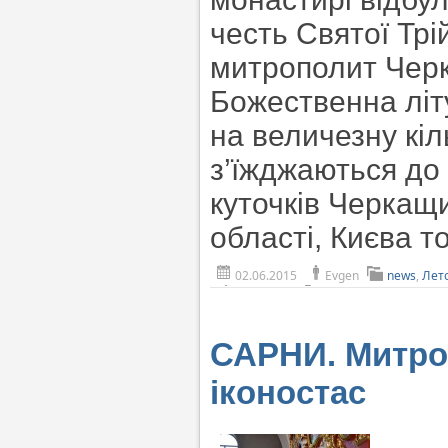
честь Святої Тр
митрополит Черк
Божественна літ
на величезну кіл
з’їжджаються до 
куточків Черкащи
області, Києва 
02.06.2015
Evgen
news
,
Лет
САРНИ. Митро