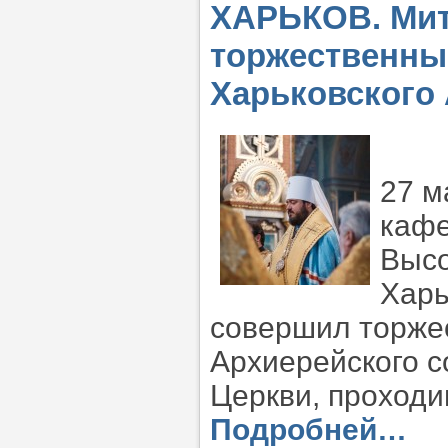
ХАРЬКОВ. Ми
торжественны
Харьковского
27 м
кафе
Высо
Харь
совершил торже
Архиерейского 
Церкви, проходи
Подробней…