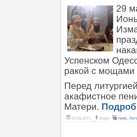
29 м
Ионы
Изма
праз
нака
Успенском Одес
ракой с мощами 
Перед литургие
акафистное пен
Матери.
Подро
02.06.2015
Evgen
news
,
Лет