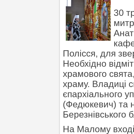
30 т
митр
Анат
кафе
Полісся, для зве
Необхідно відміт
храмового свята
храму. Владиці 
єпархіального у
(Федюкевич) та 
Березнівського б
На Малому вході