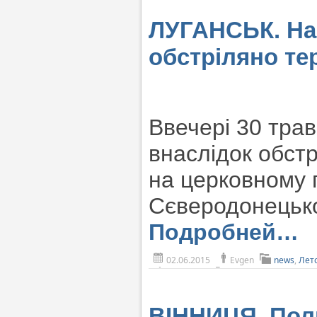
ЛУГАНСЬК. Нап
обстріляно те
Ввечері 30 трав
внаслідок обстр
на церковному 
Сєверодонецької
Подробней…
02.06.2015
Evgen
news
,
Лет
ВІННИЦЯ. Пол