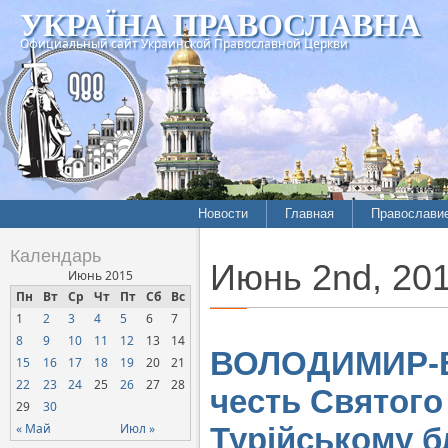
УКРАЇНА ПРАВОСЛАВНА
Официальный сайт Украинской Православной Церкви
Новости
Главная
Православи
Летопись епархий
Богословие
Календарь
Июнь 2nd, 20
Межконфессиональные
История
Июнь 2015
отношения
Пн
Вт
Ср
Чт
Пт
Сб
Вс
Митрополит
1
2
3
4
5
6
7
Нарушения прав
Хроники
верующих
8
9
10
11
12
13
14
ВОЛОДИМИР-В
15
16
17
18
19
20
21
Официальная хроника
22
23
24
25
26
27
28
честь Святого
Расколы, ереси, секты
29
30
СОЦИАЛЬНОЕ
« Май
Июл »
Турійському б
СЛУЖЕНИЕ