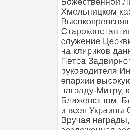
Божественной Л
Хмельницком ка
Высокопреосвящ
Староконстантин
служение Церкв
на клириков дан
Петра Задвирног
руководителя И
епархии высоку
награду-Митру, 
Блаженством, Б
и всея Украины
Вручая награды,
возложенная сея