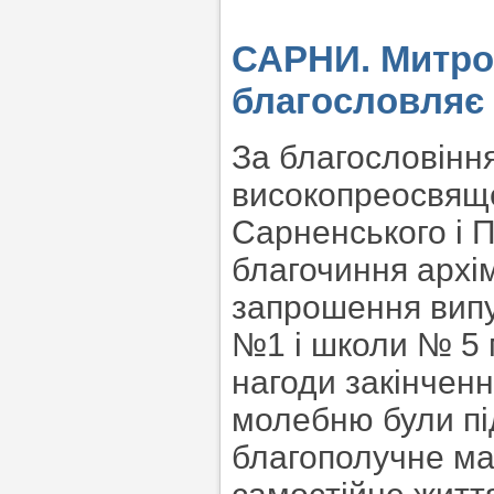
САРНИ. Митро
благословляє 
За благословінн
високопреосвяще
Сарненського і П
благочиння архі
запрошення випус
№1 і школи № 5 
нагоди закінченн
молебню були пі
благополучне май