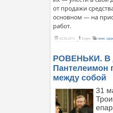
от продажи средств
основном — на при
работ.
02.06.2015
Evgen
news
,
Цер
РОВЕНЬКИ. В 
Пантелеимон п
между собой
31 м
Трои
епар