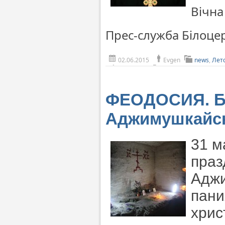
Вічна
Прес-служба Білоцер
02.06.2015
Evgen
news
,
Лет
ФЕОДОСИЯ. Бы
Аджимушкайск
31 м
праз
Аджи
пани
хрис