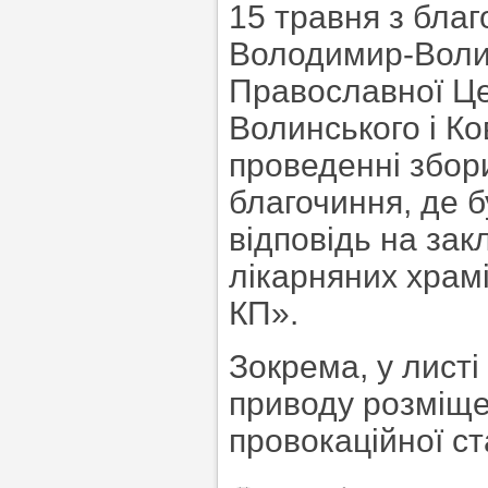
15 травня з бла
Володимир-Волин
Православної Це
Волинського і К
проведенні збор
благочиння, де 
відповідь на зак
лікарняних храм
КП».
Зокрема, у лист
приводу розміщен
провокаційної ст