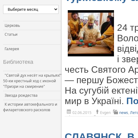
Церковь и власть
Церковь и общество
Церковь и СМИ
24 т
Церковь
Статьи
Воло
відв
Галерея
і зв
Библиотека
честь Святого А
"Святой дух несёт на крыльях!"
— першу Божеств
50-км крестный ход с иконой
"Призри на смирение"
На сугубій ектен
Звезда рождества
мир в Україні.
П
К истории автокефального и
филаретовского расколов
02.06.2015
Evgen
news
,
Лет
СЛАВЯНСК. В