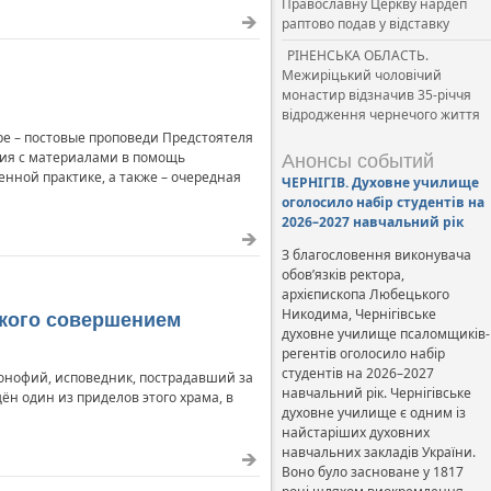
Православну Церкву нардеп
раптово подав у відставку
РІНЕНСЬКА ОБЛАСТЬ.
Межиріцький чоловічий
монастир відзначив 35-річчя
відродження чернечого життя
е – постовые проповеди Предстоятеля
ия с материалами в помощь
Анонсы событий
ной практике, а также – очередная
ЧЕРНІГІВ. Духовне училище
оголосило набір студентів на
2026–2027 навчальний рік
З благословення виконувача
обов’язків ректора,
архієпископа Любецького
Никодима, Чернігівське
кого совершением
духовне училище псаломщиків-
регентів оголосило набір
студентів на 2026–2027
онофий, исповедник, пострадавший за
навчальний рік. Чернігівське
ён один из приделов этого храма, в
духовне училище є одним із
найстаріших духовних
навчальних закладів України.
Воно було засноване у 1817