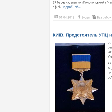
27 березня, єпископ Конотопський і Глу
ефірі.
Подробней…
01.04.2013
Evgen
Без рубри
КИЇВ. Предстоятель УПЦ н
29
ра
Ок
Ук
**
Мі
на
об