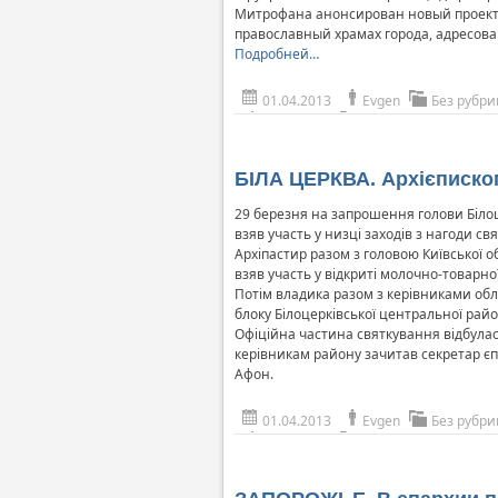
Митрофана анонсирован новый проект 
православный храмах города, адресова
Подробней…
01.04.2013
Evgen
Без рубри
БІЛА ЦЕРКВА. Архієпископ 
29 березня на запрошення голови Білоце
взяв участь у низці заходів з нагоди св
Архіпастир разом з головою Київської о
взяв участь у відкриті молочно-товарно
Потім владика разом з керівниками обл
блоку Білоцерківської центральної райо
Офіційна частина святкування відбулас
керівникам району зачитав секретар єп
Афон.
01.04.2013
Evgen
Без рубри