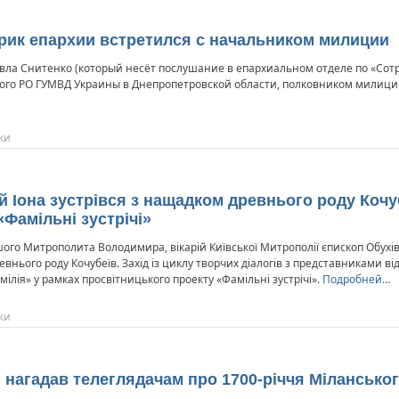
к епархии встретился с начальником милиции
Павла Снитенко (который несёт послушание в епархиальном отделе по «С
ого РО ГУМВД Украины в Днепропетровской области, полковником милиц
ки
й Іона зустрівся з нащадком древнього роду Кочу
Фамільні зустрічі»
го Митрополита Володимира, вікарій Київської Митрополії єпископ Обухівсь
ього роду Кочубеїв. Захід із циклу творчих діалогів з представниками в
ія» у рамках просвітницького проекту «Фамільні зустрічі».
Подробней…
ки
нагадав телеглядачам про 1700-річчя Міланськог