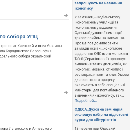
запрошують на навчання
іконопису
У Кам’янець-Подільському
іконописному училищі та
іконописному відділенні
Одеської духовної семінарії
го собора УПЦ
триває прийом на навчання.
Про це повідомляє сайти
трополит Киевский и всея Украины
закладів освіти. Іконописне
опа Бородянского Варсонофия
відділення ОДС імені монахині
едрального собора Украинской
Таїсії (Серапіонової) пропонує
вивчення таких дисциплін, як
іконопис, мозаїка, стінопис і
реставрація ікон та книг. Умови
для освітнього процесу
включають в себе спеціальні
майстерні для поглибленого
вивчення як іконопису, так…
Подробней…
ОДЕСА. Духовна семінарія
оголошує набір на підготовчі
курси для абітурієнтів
копа Луганского и Алчевского
13 червня при Одеській