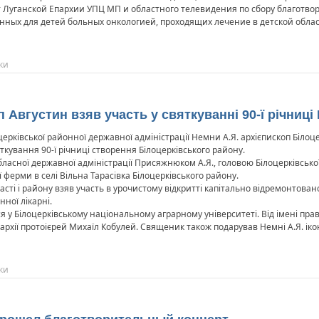
Луганской Епархии УПЦ МП и областного телевидения по сбору благотво
нных для детей больных онкологией, проходящих лечение в детской обла
ки
Августин взяв участь у святкуванні 90-ї річниці
рківської районної державної адміністрації Немни А.Я. архієпископ Білоц
яткування 90-ї річниці створення Білоцерківського району.
бласної державної адміністрації Присяжнюком А.Я., головою Білоцерківськ
ї ферми в селі Вільна Тарасівка Білоцерківського району.
асті і району взяв участь в урочистому відкритті капітально відремонтова
нної лікарні.
я у Білоцерківському національному аграрному університеті. Від імені пра
архії протоієрей Михаїл Кобулей. Священик також подарував Немні А.Я. іко
ки