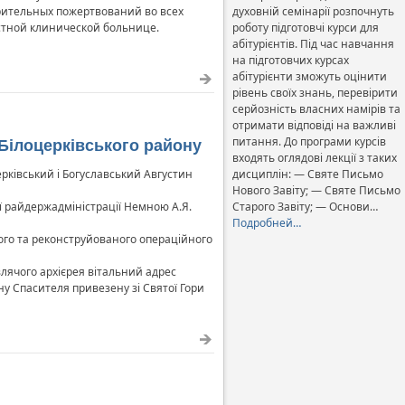
рительных пожертвований во всех
духовній семінарії розпочнуть
стной клинической больнице.
роботу підготовчі курси для
абітурієнтів. Під час навчання
на підготовчих курсах
абітурієнти зможуть оцінити
рівень своїх знань, перевірити
серйозність власних намірів та
отримати відповіді на важливі
питання. До програми курсів
 Білоцерківського району
входять оглядові лекції з таких
ерківський і Богуславський Августин
дисциплін: — Святе Письмо
Нового Завіту; — Святе Письмо
ої райдержадміністрації Немною А.Я.
Старого Завіту; — Основи…
Подробней…
ного та реконструйованого операційного
влячого архієрея вітальний адрес
ну Спасителя привезену зі Святої Гори