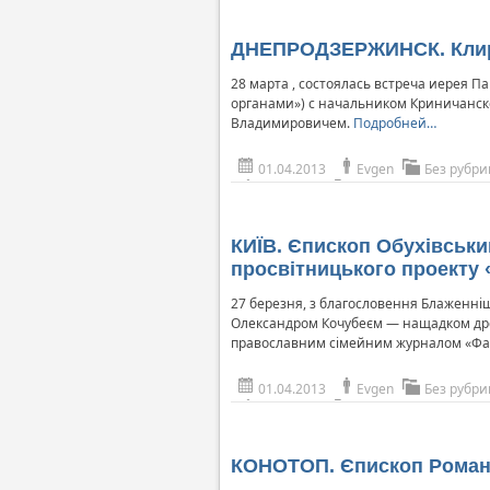
ДНЕПРОДЗЕРЖИНСК. Клири
28 марта , состоялась встреча иерея 
органами») с начальником Криничанск
Владимировичем.
Подробней…
01.04.2013
Evgen
Без рубри
КИЇВ. Єпископ Обухівськи
просвітницького проекту «
27 березня, з благословення Блаженнішо
Олександром Кочубеєм — нащадком древн
православним сімейним журналом «Фаміл
01.04.2013
Evgen
Без рубри
КОНОТОП. Єпископ Роман 