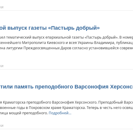
ки
й выпуск газеты «Пастырь добрый»
ел тематический выпуск епархиальной газеты «Пастырь добрый». В номер
женнейшего Митрополита Киевского и всея Украины Владимира, публикац
а литургии Преждеосвященных Даров согласно установившейся современ
ки
чтили память преподобного Варсонофия Херсонс
ля Краматорска преподобного Варсонофия Херсонского. Преподобный Варс
левоенные годы в Покровском храме Краматорска. Теперь в честь него освящ
стица мощей преподобного.
Подробней…
ки