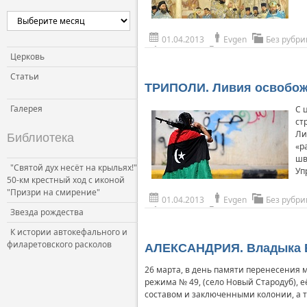
01.04.2013
Evgen
Без рубри
Церковь
Статьи
ТРИПОЛИ. Ливия освобожд
Галерея
С 
ст
Ли
Библиотека
«р
шв
"Святой дух несёт на крыльях!"
Уп
50-км крестный ход с иконой
"Призри на смирение"
01.04.2013
Evgen
Без рубри
Звезда рождества
К истории автокефального и
филаретовского расколов
АЛЕКСАНДРИЯ. Владыка Б
26 марта, в день памяти перенесения 
режима № 49, (село Новый Стародуб), 
составом и заключенными колонии, а 