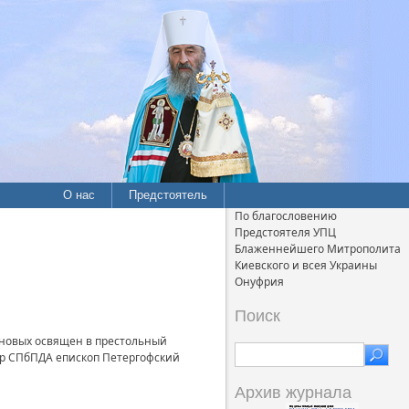
О нас
Предстоятель
По благословению
Предстоятеля УПЦ
Блаженнейшего Митрополита
Киевского и всея Украины
Онуфрия
Поиск
ановых освящен в престольный
ор СПбПДА епископ Петергофский
Архив журнала