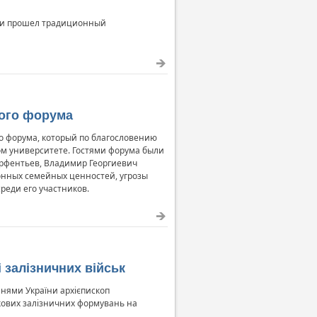
нки прошел традиционный
кого форума
го форума, который по благословению
м университете. Гостями форума были
арфентьев, Владимир Георгиевич
онных семейных ценностей, угрозы
реди его участников.
 залізничних військ
нями України архієпископ
ськових залізничних формувань на