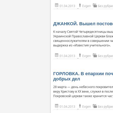
01.04.2013
Evgen
Без рубри
ДЖАНКОЙ. Вышел постово
К началу Святой Четыредесятницы выш
Украинской Православной Церкви Бла
священнослужителям в совершении чин
выдержка из «Известия учительного».
01.04.2013
Evgen
Без рубри
ГОРЛОВКА. В епархии по
добрых дел
28 марта — день небесного покровите
веру Христову в ХХ веке, служил в пос
Покровской церкви также хранится ча
01.04.2013
Evgen
Без рубри