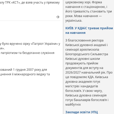
церковному хорі. Форма
лу ТРК «КСТ», де взяв участь у прямому
навчання є стаціонарною, і
його тривалість становить три
роки. Мова навчання —
українська.
КИЇВ. У КДАіС триває прийом
на навчання
З благословення ректора
було вручено зірку «Патріот України» у
Київської духовної академії і
ни».
семінарії архієпископа
 патріотизм та бездоганне служіння
Білогородського Сильвестра
Київські духовні школи
продовжують прийом
документів для вступу на
ткований 1 грудня 2007 року для
2026/2027 навчальний рік. Про
цнення її міжнародного іміджу та
це повідомляє КДА. Київська
духовна академія готує
магістрів і кандидатів
богослов’я. У свою чергу,
Київська духовна семінарія
готує бакалаврів богослов’я і
майбутніх
Заклади освіти УПЦ