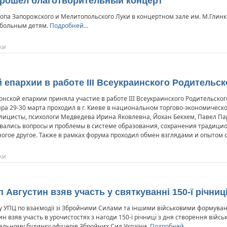
рошел благотворительный концерт
копа Запорожского и Мелитопольского Луки в концертном зале им. М.Гли
 больным детям.
Подробней…
ки
 епархии в работе ІІІ Всеукраинского Родительс
онской епархии приняла участие в работе ІІІ Всеукраинского Родительско
 29-30 марта проходил в г. Киеве в национальном торгово-экономическо
лицисты, психологи Медведева Ирина Яковлевна, Йохан Бекхем, Павел П
ивались вопросы и проблемы в системе образования, сохранения традици
гое другое. Также в рамках форума проходил обмен взглядами и опытом с
ки
Августин взяв участь у святкуванні 150-ї річниці
лу УПЦ по взаємодії зі Збройними Силами та іншими військовими формуван
ин взяв участь в урочистостях з нагоди 150-ї річниці з дня створення вій
тральному будинку офіцерів Збройних Сил України.
Подробней…