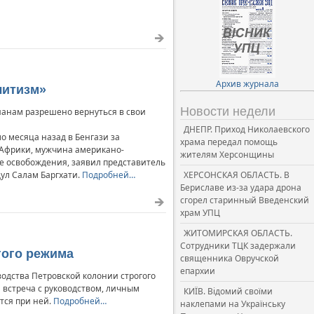
Архив журнала
литизм»
Новости недели
анам разрешено вернуться в свои
ДНЕПР. Приход Николаевского
о месяца назад в Бенгази за
храма передал помощь
 Африки, мужчина американо-
жителям Херсонщины
е освобождения, заявил представитель
ул Салам Баргхати.
Подробней…
ХЕРСОНСКАЯ ОБЛАСТЬ. В
Бериславе из-за удара дрона
сгорел старинный Введенский
храм УПЦ
ЖИТОМИРСКАЯ ОБЛАСТЬ.
Сотрудники ТЦК задержали
гого режима
священника Овручской
епархии
водства Петровской колонии строгого
 встреча с руководством, личным
КИЇВ. Відомий своїми
тся при ней.
Подробней…
наклепами на Українську