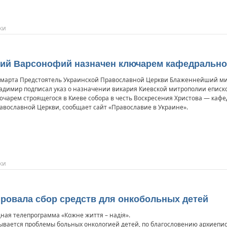
ки
кий Варсонофий назначен ключарем кафедрально
 марта Предстоятель Украинской Православной Церкви Блаженнейший ми
адимир подписал указ о назначении викария Киевской митрополии еписк
ючарем строящегося в Киеве собора в честь Воскресения Христова — каф
авославной Церкви, сообщает сайт «Православие в Украине».
ки
ровала сбор средств для онкобольных детей
ная телепрограмма «Кожне життя – надія».
крывается проблемы больных онкологией детей, по благословению архиепис