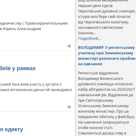
році шляхом виокремлення
перших двох курсів
Чернігівської духовної семінарії,
історія якої бере свій початок
від Чернігівського колегіуму,
отрудничеству с Правоохранительными
заснованого святителем
ии Корень Александром
Іоанном…
Подробней…
ВОЛОДИМИР. У регентському
училищі при Зимненському
монастирі розпочато прийом
на навчання
беїв у рамках
Регентське відділення
Володимир-Волинського
духовного училища оголосило
кий Іона взяв участь у зустрічі з
набір абітурієнток на 2026/2027
ідомих вітчизняних династій проводився
навчальний рік. Відділення діє
при Святогірському
Успенському Зимненському
жіночому монастирі. Про це
повідомляє обитель у фейсбуці.
На навчання запрошуються
особи жіночої статі.
о едикту
Схвалюється досвід співу в