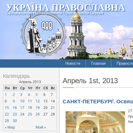
УКРАЇНА ПРАВОСЛАВНА
Официальный сайт Украинской Православной Церкви
Новости
Главная
Правосл
Календарь
Апрель 1st, 2013
Апрель 2013
Пн
Вт
Ср
Чт
Пт
Сб
Вс
1
2
3
4
5
6
7
8
9
10
11
12
13
14
САНКТ-ПЕТЕРБУРГ. Освяще
15
16
17
18
19
20
21
27
22
23
24
25
26
27
28
пр
29
30
Ам
« Мар
Май »