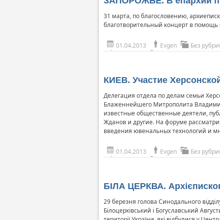
ЗАПОРОЖЬЕ. В епархии п
31 марта, по благословению, архиепис
благотворительный концерт в помощь
01.04.2013
Evgen
Без рубри
КИЕВ. Участие Херсонской
Делегация отдела по делам семьи Херс
Блаженнейшего Митрополита Владимира
известные общественные деятели, пуб
Жданов и другие. На форуме рассматр
введения ювенальных технологий и мно
01.04.2013
Evgen
Без рубри
БІЛА ЦЕРКВА. Архієпископ 
29 березня голова Синодального відді
Білоцерківський і Богуславський Август
території України, які відбулися у Цен