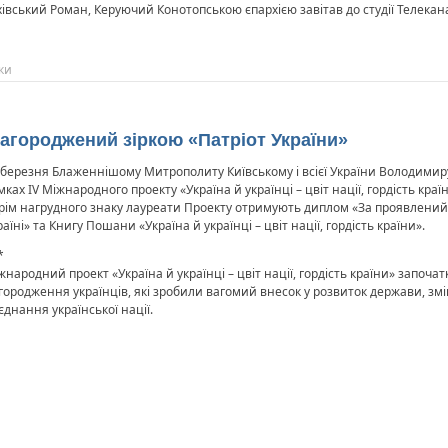
хівський Роман, Керуючий Конотопською єпархією завітав до студії Телекана
ки
агороджений зіркою «Патріот України»
 березня Блаженнішому Митрополиту Київському і всієї України Володимиру 
мках ІV Міжнародного проекту «Україна й українці – цвіт нації, гордість краї
рім нагрудного знаку лауреати Проекту отримують диплом «За проявлений
раїні» та Книгу Пошани «Україна й українці – цвіт нації, гордість країни».
*
жнародний проект «Україна й українці – цвіт нації, гордість країни» започа
городження українців, які зробили вагомий внесок у розвиток держави, змі
’єднання української нації.