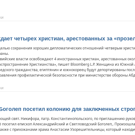
ки
ает четырех христиан, арестованных за «прозе
целью сохранения хороших дипломатических отношений четверым христи
раны.
вийские власти освобождают 4 иностранных христиан, арестованных окол
аспространение Христианства», пишет Bloomberg L.P. Женщина из Южной
едского гражданства, египтянин и южнокореец будут депортированы посл
равления профилактической безопасности при министерстве обороны Абд
ки
оголеп посетил колонию для заключенных стро
мощей свят. Никифора, патр. Константинопольского, по приглашению руко
её посетил епископ Александрийский и Светловодский Боголеп,. Произошла
также с прихожанами храма Анастасии Узорешительницы, который находи