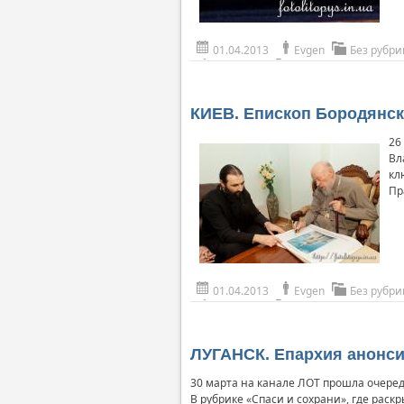
01.04.2013
Evgen
Без рубри
КИЕВ. Епископ Бородянс
26
Вл
кл
Пр
01.04.2013
Evgen
Без рубри
ЛУГАНСК. Епархия анонси
30 марта на канале ЛОТ прошла очеред
В рубрике «Спаси и сохрани», где рас