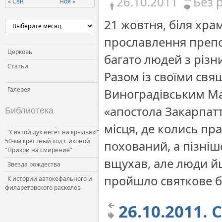
26.10.2011
Без 
« Сен
Ноя »
21 жовтня, біля храм
прославлення препо
Церковь
багато людей з різни
Статьи
Разом із своїми свя
Галерея
Виноградівським Ма
«апостола Закарпат
Библиотека
місця, де колись пр
"Святой дух несёт на крыльях!"
50-км крестный ход с иконой
похований, а пізніш
"Призри на смирение"
вщухав, але люди й
Звезда рождества
пройшло святкове б
К истории автокефального и
филаретовского расколов
26.10.2011