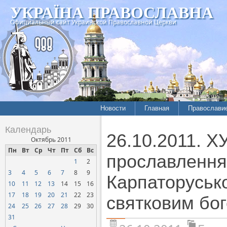
УКРАЇНА ПРАВОСЛАВНА
Официальный сайт Украинской Православной Церкви
Новости
Главная
Православи
Календарь
26.10.2011. Х
Октябрь 2011
Пн
Вт
Ср
Чт
Пт
Сб
Вс
прославлення
1
2
3
4
5
6
7
8
9
Карпаторуськ
10
11
12
13
14
15
16
17
18
19
20
21
22
23
святковим бо
24
25
26
27
28
29
30
31