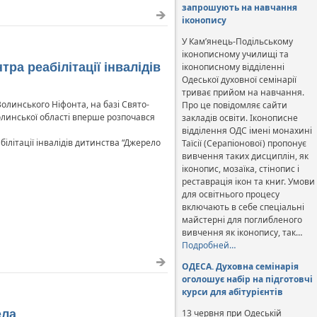
запрошують на навчання
іконопису
У Кам’янець-Подільському
іконописному училищі та
ра реабілітації інвалідів
іконописному відділенні
Одеської духовної семінарії
триває прийом на навчання.
Волинського Ніфонта, на базі Свято-
Про це повідомляє сайти
олинської області вперше розпочався
закладів освіти. Іконописне
відділення ОДС імені монахині
ілітації інвалідів дитинства “Джерело
Таїсії (Серапіонової) пропонує
вивчення таких дисциплін, як
іконопис, мозаїка, стінопис і
реставрація ікон та книг. Умови
для освітнього процесу
включають в себе спеціальні
майстерні для поглибленого
вивчення як іконопису, так…
Подробней…
ОДЕСА. Духовна семінарія
оголошує набір на підготовчі
курси для абітурієнтів
ела
13 червня при Одеській