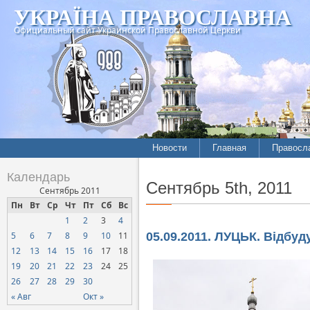
УКРАЇНА ПРАВОСЛАВНА
Официальный сайт Украинской Православной Церкви
Новости
Главная
Правосл
Календарь
Сентябрь 5th, 2011
Сентябрь 2011
Пн
Вт
Ср
Чт
Пт
Сб
Вс
1
2
3
4
5
6
7
8
9
10
11
05.09.2011. ЛУЦЬК. Відбуд
12
13
14
15
16
17
18
19
20
21
22
23
24
25
26
27
28
29
30
« Авг
Окт »