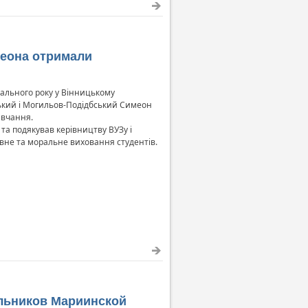
меона отримали
чального року у Вінницькому
ький і Могильов-Подідбський Симеон
авчання.
та подякував керівництву ВУЗу і
овне та моральне виховання студентів.
льников Мариинской