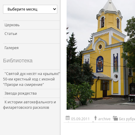
Церковь
Статьи
Галерея
Библиотека
"Святой дух несёт на крыльях!"
50-км крестный ход с иконой
"Призри на смирение"
Звезда рождества
К истории автокефального и
филаретовского расколов
05.09.2011
archive
Без рубр