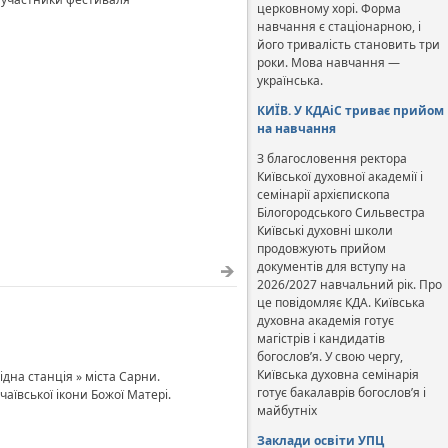
церковному хорі. Форма
навчання є стаціонарною, і
його тривалість становить три
роки. Мова навчання —
українська.
КИЇВ. У КДАіС триває прийом
на навчання
З благословення ректора
Київської духовної академії і
семінарії архієпископа
Білогородського Сильвестра
Київські духовні школи
продовжують прийом
документів для вступу на
2026/2027 навчальний рік. Про
це повідомляє КДА. Київська
духовна академія готує
магістрів і кандидатів
богослов’я. У свою чергу,
Київська духовна семінарія
ідна станція » міста Сарни.
готує бакалаврів богослов’я і
аївської ікони Божої Матері.
майбутніх
Заклади освіти УПЦ