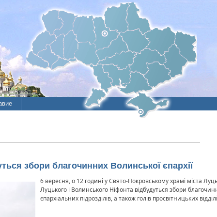
авие
уться збори благочинних Волинської єпархії
6 вересня, о 12 годині у Свято-Покровському храмі міста Лу
Луцького і Волинського Ніфонта відбудуться збори благочинни
єпархіальних підрозділів, а також голів просвітницьких відділ