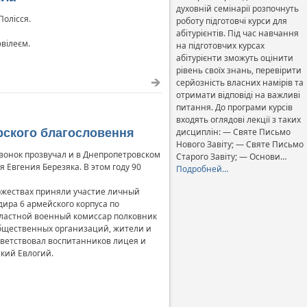
духовній семінарії розпочнуть
Полісся.
роботу підготовчі курси для
абітурієнтів. Під час навчання
ювілеєм.
на підготовчих курсах
абітурієнти зможуть оцінити
рівень своїх знань, перевірити
серйозність власних намірів та
отримати відповіді на важливі
питання. До програми курсів
входять оглядові лекції з таких
рского благословення
дисциплін: — Святе Письмо
Нового Завіту; — Святе Письмо
звонок прозвучал и в Днепропетровском
Старого Завіту; — Основи…
Евгения Березяка. В этом году 90
Подробней…
ржествах приняли участие личный
ира 6 армейского корпуса по
бластной военный комиссар полковник
бщественных организаций, жители и
иветствовал воспитанников лицея и
кий Евлогий.