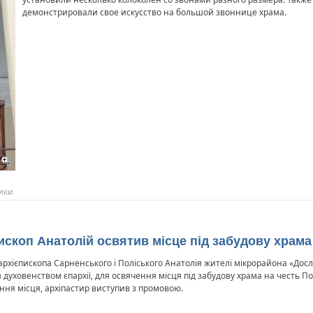
демонстрировали свое искусство на большой звоннице храма.
ики
пископ Анатолій освятив місце під забудову храма
 архієпископа Сарненського і Поліського Анатолія жителі мікрорайона «Досл
духовенством єпархії, для освячення місця під забудову храма на честь Поч
ння місця, архіпастир виступив з промовою.