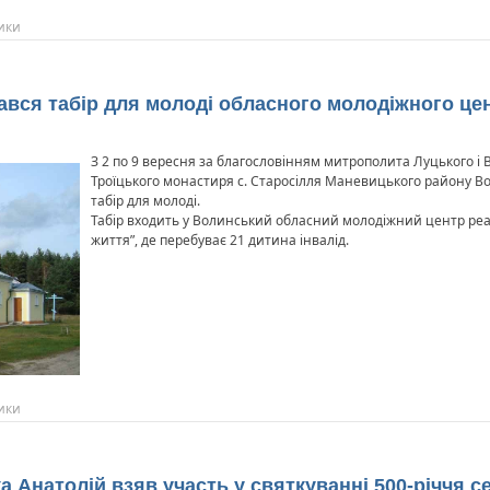
ики
ався табір для молоді обласного молодіжного цент
З 2 по 9 вересня за благословінням митрополита Луцького і 
Троїцького монастиря с. Старосілля Маневицького району В
табір для молоді.
Табір входить у Волинський обласний молодіжний центр реаб
життя”, де перебуває 21 дитина інвалід.
ики
а Анатолій взяв участь у святкуванні 500-річчя с