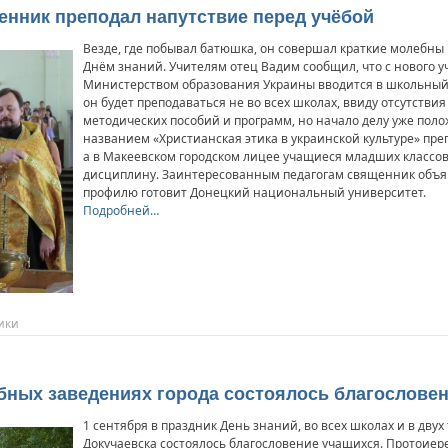
енник преподал напутствие перед учёбой
Везде, где побывал батюшка, он совершал краткие молебны
Днём знаний. Учителям отец Вадим сообщил, что с нового у
Министерством образования Украины вводится в школьный 
он будет преподаваться не во всех школах, ввиду отсутстви
методических пособий и программ, но начало делу уже поло
названием «Христианская этика в украинской культуре» препо
а в Макеевском городском лицее учащиеся младших классов 
дисциплину. Заинтересованным педагогам священник объяв
профилю готовит Донецкий национальный университет.
Подробней…
ики
ебных заведениях города состоялось благослове
1 сентября в праздник День знаний, во всех школах и в двух
Докучаевска состоялось благословение учащихся. Протоиер