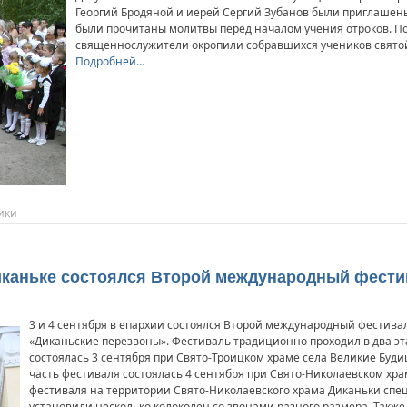
Георгий Бродяной и иерей Сергий Зубанов были приглашены
были прочитаны молитвы перед началом учения отроков. П
священнослужители окропили собравшихся учеников святой
Подробней…
ики
Диканьке состоялся Второй международный фести
3 и 4 сентября в епархии состоялся Второй международный фестива
«Диканьские перезвоны». Фестиваль традиционно проходил в два эт
состоялась 3 сентября при Свято-Троицком храме села Великие Буди
часть фестиваля состоялась 4 сентября при Свято-Николаевском хр
фестиваля на территории Свято-Николаевского храма Диканьки спе
установили несколько колоколен со звонами разного размера. Также