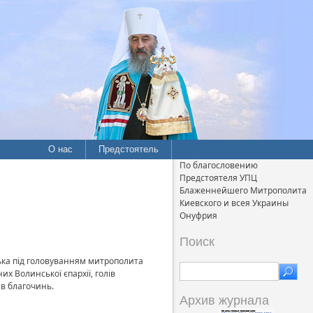
О нас
Предстоятель
По благословению
Предстоятеля УПЦ
Блаженнейшего Митрополита
Киевского и всея Украины
Онуфрия
Поиск
цька під головуванням митрополита
х Волинської єпархії, голів
ів благочинь.
Архив журнала