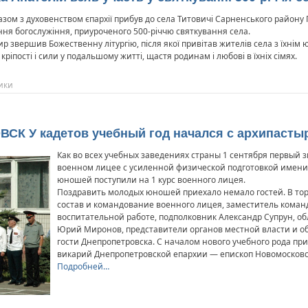
азом з духовенством єпархії прибув до села Титовичі Сарненського району 
ня богослужіння, приуроченого 500-річчю святкування села.
р звершив Божественну літургію, після якої привітав жителів села з їхнім 
ріпості і сили у подальшому житті, щастя родинам і любові в їхніх сімях.
ики
ВСК У кадетов учебный год начался с архипасты
Как во всех учебных заведениях страны 1 сентября первый 
военном лицее с усиленной физической подготовкой имения 
юношей поступили на 1 курс военного лицея.
Поздравить молодых юношей приехало немало гостей. В то
состав и командование военного лицея, заместитель команд
воспитательной работе, подполковник Александр Супрун, о
Юрий Миронов, представители органов местной власти и о
гости Днепропетровска. С началом нового учебного рода пр
викарий Днепропетровской епархии — епископ Новомосковс
Подробней…