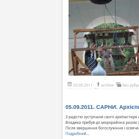
05.09.2011
archive
Без рубр
05.09.2011. САРНИ. Архіє
З радістю зустрічали свого архіпастиря
Владика прибув до мікрорайона разом з 
Після звершення богослужіння і освяче
Подробней…