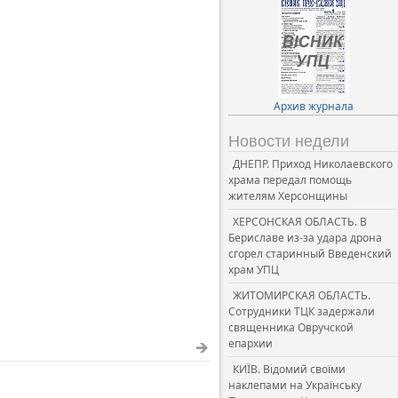
Архив журнала
Новости недели
ДНЕПР. Приход Николаевского
храма передал помощь
жителям Херсонщины
ХЕРСОНСКАЯ ОБЛАСТЬ. В
Бериславе из-за удара дрона
сгорел старинный Введенский
храм УПЦ
ЖИТОМИРСКАЯ ОБЛАСТЬ.
Сотрудники ТЦК задержали
священника Овручской
епархии
КИЇВ. Відомий своїми
наклепами на Українську