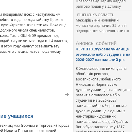
Православну Церкву нардеп
раптово подав у відставку
 и поздравлял всех с наступающим
РІНЕНСЬКА ОБЛАСТЬ.
чебного года по ходатайству Церкви
Межиріцький чоловічий
курс «Христианская этика». Пока ещё
монастир відзначив 35-річчя
я должного числа специалистов,
відродження чернечого життя
жено. Так, в ОШ № 59 предмет под
даётся уже четыре года в 1-4 классах,
Анонсы событий
в этом году начнут осваивать эту
ЧЕРНІГІВ. Духовне училище
ил, что специалистов по данному
оголосило набір студентів на
2026–2027 навчальний рік
З благословення виконувача
обов’язків ректора,
архієпископа Любецького
Никодима, Чернігівське
духовне училище псаломщиків-
регентів оголосило набір
студентів на 2026–2027
навчальний рік. Чернігівське
духовне училище є одним із
ние учащихся
найстаріших духовних
навчальних закладів України.
 техникумах (горный и торговый) города
Воно було засноване у 1817
ей Никита Панасюк, протоиерей