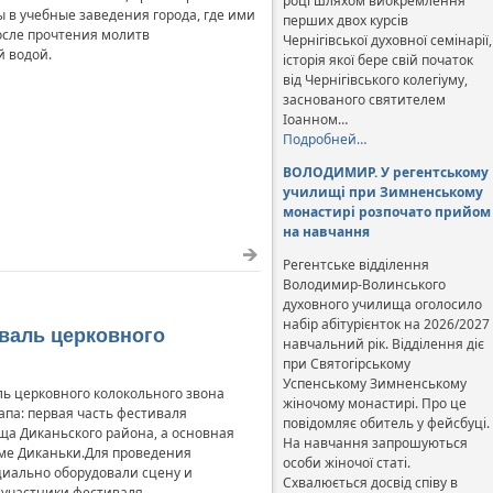
році шляхом виокремлення
 в учебные заведения города, где ими
перших двох курсів
осле прочтения молитв
Чернігівської духовної семінарії,
 водой.
історія якої бере свій початок
від Чернігівського колегіуму,
заснованого святителем
Іоанном…
Подробней…
ВОЛОДИМИР. У регентському
училищі при Зимненському
монастирі розпочато прийом
на навчання
Регентське відділення
Володимир-Волинського
духовного училища оголосило
набір абітурієнток на 2026/2027
валь церковного
навчальний рік. Відділення діє
при Святогірському
Успенському Зимненському
ль церковного колокольного звона
жіночому монастирі. Про це
апа: первая часть фестиваля
повідомляє обитель у фейсбуці.
ща Диканьского района, а основная
На навчання запрошуються
аме Диканьки.Для проведения
особи жіночої статі.
циально оборудовали сцену и
Схвалюється досвід співу в
 участники фестиваля