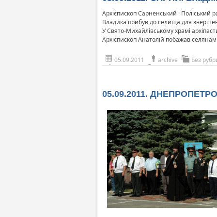
Архієпископ Сарненський і Поліський р
Владика прибув до селища для звершен
У Свято-Михайлівському храмі архіпасти
Архієпископ Анатолій побажав селянам к
05.09.2011
archive
Без рубр
05.09.2011. ДНЕПРОПЕТРО