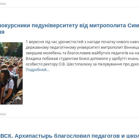
ики
шокурсники педуніверситету від митрополита Си
ня
1 вересня під час урочистостей з нагоди початку нового нав
державному педагогічному університеті митрополит Вінниц
звершив молебень та благословив майбутніх педагогів на н
Владика побажав студентам Божої допомоги у здобутті знань 
особисто ректору О.В. Шестопалюку за піклувування про дух
Подробней…
ики
ВСК. Архипастырь благословил педагогов и шко