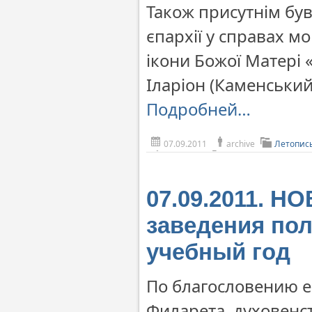
Також присутнім бу
єпархії у справах м
ікони Божої Матері 
Іларіон (Каменський
Подробней…
07.09.2011
archive
Летопис
07.09.2011. 
заведения по
учебный год
По благословению е
Филарета, духовенс