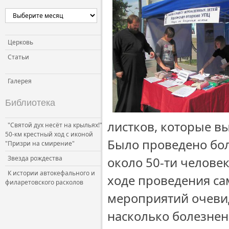
Церковь и власть
Церковь и общество
Церковь и СМИ
Церковь
Статьи
Галерея
Библиотека
листков, которые в
"Святой дух несёт на крыльях!"
50-км крестный ход с иконой
Было проведено бол
"Призри на смирение"
Звезда рождества
около 50-ти челове
К истории автокефального и
ходе проведения са
филаретовского расколов
мероприятий очеви
насколько болезнен