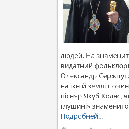
людей. На знамениті
видатний фольклори
Олександр Сержпуто
на їхній землі почи
пісняр Якуб Колас, 
глушині» знаменитої
Подробней…