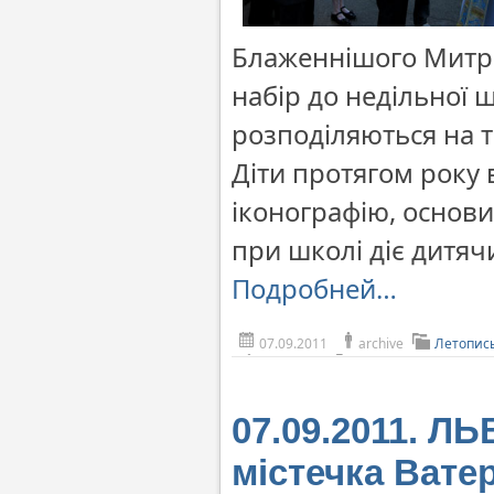
Блаженнішого Митр
набір до недільної ш
розподіляються на т
Діти протягом року в
іконографію, основи
при школі діє дитяч
Подробней…
07.09.2011
archive
Летопис
07.09.2011. Л
містечка Вате