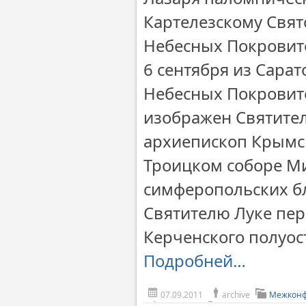
Картелезскому Свят
Небесных Покровите
6 сентября из Сара
Небесных Покровите
изображен Святител
архиепископ Крымск
Троицком соборе Ми
симферопольских б
Святителю Луке пе
Керченского полуос
Подробней…
07.09.2011
archive
Межконф