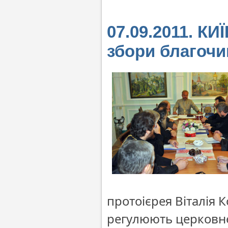
07.09.2011. КИ
збори благоч
протоієрея Віталія 
регулюють церковне