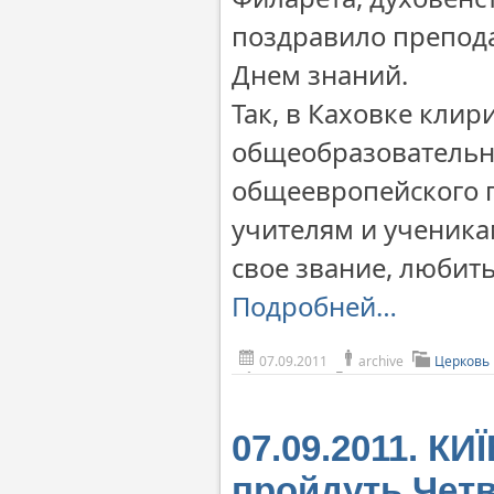
поздравило препода
Днем знаний.
Так, в Каховке клир
общеобразовательн
общеевропейского п
учителям и ученика
свое звание, любит
Подробней…
07.09.2011
archive
Церковь
07.09.2011. КИ
пройдуть Четв