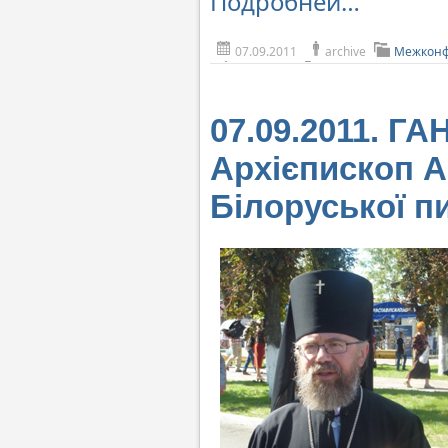
Подробней…
07.09.2011
archive
Межконф
07.09.2011. Г
Архієпископ А
Білоруської п