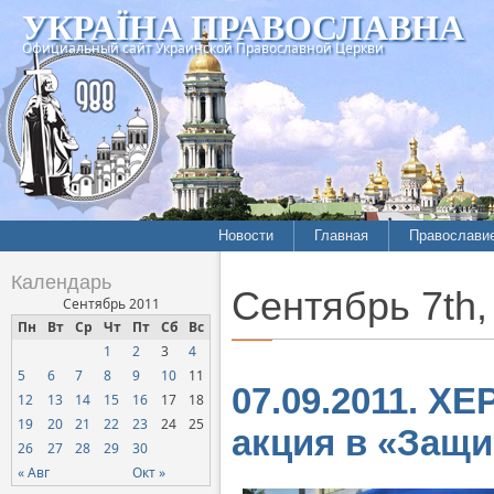
УКРАЇНА ПРАВОСЛАВНА
Официальный сайт Украинской Православной Церкви
Новости
Главная
Православи
Летопись епархий
Богословие
Календарь
Сентябрь 7th,
Межконфессиональные
История
Сентябрь 2011
отношения
Пн
Вт
Ср
Чт
Пт
Сб
Вс
Митрополит
1
2
3
4
Нарушения прав
Хроники
верующих
5
6
7
8
9
10
11
07.09.2011. Х
12
13
14
15
16
17
18
Официальная хроника
19
20
21
22
23
24
25
акция в «Защ
Расколы, ереси, секты
26
27
28
29
30
СОЦИАЛЬНОЕ
« Авг
Окт »
СЛУЖЕНИЕ