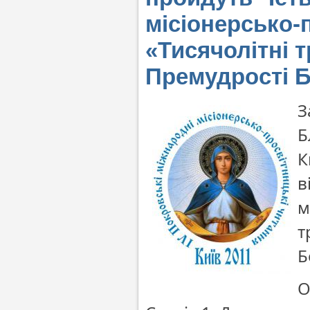
місіонерсько-
«Тисячолітні т
Премудрості Б
З
Б
К
в
м
т
Б
О