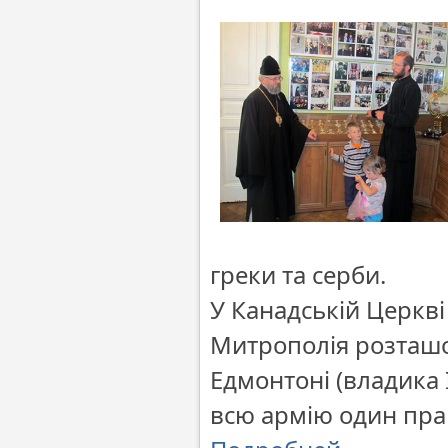
греки та серби.
У Канадській Церкві 
Митрополія розташова
Едмонтоні (владика І
всю армію один пра