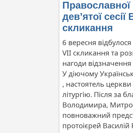
Православної 
дев’ятої сесії
скликання
6 вересня відбулося 
VII скликання та ро
нагоди відзначення 
У діючому Українсь
, настоятель церкв
літургію. Після за
Володимира, Митроп
повноважний предст
протоієрей Василій