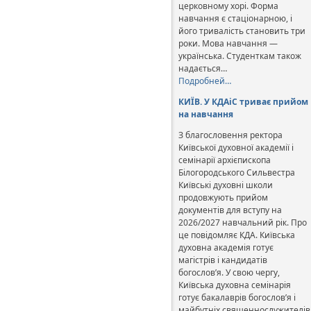
церковному хорі. Форма
навчання є стаціонарною, і
його тривалість становить три
роки. Мова навчання —
українська. Студенткам також
надається…
Подробней…
КИЇВ. У КДАіС триває прийом
на навчання
З благословення ректора
Київської духовної академії і
семінарії архієпископа
Білогородського Сильвестра
Київські духовні школи
продовжують прийом
документів для вступу на
2026/2027 навчальний рік. Про
це повідомляє КДА. Київська
духовна академія готує
магістрів і кандидатів
богослов’я. У свою чергу,
Київська духовна семінарія
готує бакалаврів богослов’я і
майбутніх священнослужителів