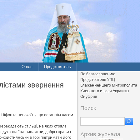
О нас
Предстоятель
По благословению
Предстоятеля УПЦ
лістами звернення
Блаженнейшего Митрополита
Киевского и всея Украины
Онуфрия
Поиск
 Ніфонта непокоїть, що останнім часом
–Перекидають стільці, на яких стояла
 духовна їжа –молитви, добрі справи і
Архив журнала
по-християнськи в горі підтримати його