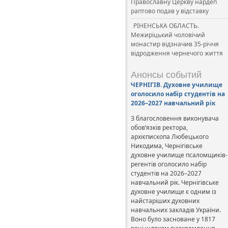
Православну Церкву нардеп
раптово подав у відставку
РІНЕНСЬКА ОБЛАСТЬ.
Межиріцький чоловічий
монастир відзначив 35-річчя
відродження чернечого життя
Анонсы событий
ЧЕРНІГІВ. Духовне училище
оголосило набір студентів на
2026–2027 навчальний рік
З благословення виконувача
обов’язків ректора,
архієпископа Любецького
Никодима, Чернігівське
духовне училище псаломщиків-
регентів оголосило набір
студентів на 2026–2027
навчальний рік. Чернігівське
духовне училище є одним із
найстаріших духовних
навчальних закладів України.
Воно було засноване у 1817