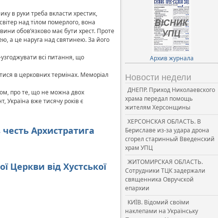
ку в руки треба вкласти хрестик,
світер над тілом померлого, вона
вини обов’язково має бути хрест. Проте
ю, а це наруга над святинею. За його
–узгоджувати всі питання, що
Архив журнала
атися в церковних термінах. Меморіал
Новости недели
ДНЕПР. Приход Николаевского
ом, про те, що не можна двох
храма передал помощь
, Україна вже тисячу років є
жителям Херсонщины
ХЕРСОНСКАЯ ОБЛАСТЬ. В
 честь Архистратига
Бериславе из-за удара дрона
сгорел старинный Введенский
храм УПЦ
ЖИТОМИРСКАЯ ОБЛАСТЬ.
ої Церкви від Хустської
Сотрудники ТЦК задержали
священника Овручской
епархии
КИЇВ. Відомий своїми
наклепами на Українську