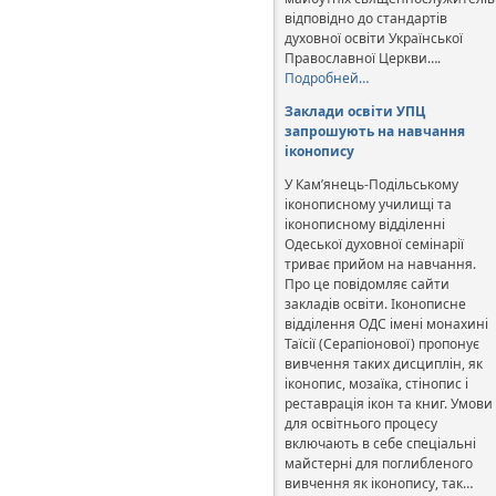
відповідно до стандартів
духовної освіти Української
Православної Церкви….
Подробней…
Заклади освіти УПЦ
запрошують на навчання
іконопису
У Кам’янець-Подільському
іконописному училищі та
іконописному відділенні
Одеської духовної семінарії
триває прийом на навчання.
Про це повідомляє сайти
закладів освіти. Іконописне
відділення ОДС імені монахині
Таїсії (Серапіонової) пропонує
вивчення таких дисциплін, як
іконопис, мозаїка, стінопис і
реставрація ікон та книг. Умови
для освітнього процесу
включають в себе спеціальні
майстерні для поглибленого
вивчення як іконопису, так…