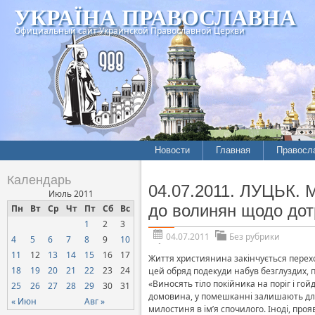
УКРАЇНА ПРАВОСЛАВНА
Официальный сайт Украинской Православной Церкви
Новости
Главная
Правосл
Календарь
04.07.2011. ЛУЦЬК. 
Июль 2011
до волинян щодо дот
Пн
Вт
Ср
Чт
Пт
Сб
Вс
1
2
3
04.07.2011
Без рубрики
4
5
6
7
8
9
10
11
12
13
14
15
16
17
Життя християнина закінчується перехо
18
19
20
21
22
23
24
цей обряд подекуди набув безглуздих,
«Виносять тіло покійника на поріг і гой
25
26
27
28
29
30
31
домовина, у помешканні залишають для 
« Июн
Авг »
милостиня в ім’я спочилого. Іноді, про