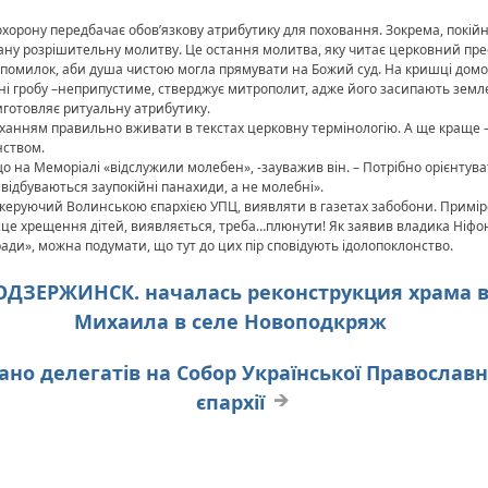
хорону передбачає обов’язкову атрибутику для поховання. Зокрема, покійни
 звану розрішительну молитву. Це остання молитва, яку читає церковний пре
их помилок, аби душа чистою могла прямувати на Божий суд. На кришці домо
ні гробу –неприпустиме, стверджує митрополит, адже його засипають земле
виготовляє ритуальну атрибутику.
оханням правильно вживати в текстах церковну термінологію. А ще краще 
нством.
що на Меморіалі «відслужили молебен», -зауважив він. – Потрібно орієнтув
 відбуваються заупокійні панахиди, а не молебні».
керуючий Волинською єпархією УПЦ, виявляти в газетах забобони. Примір
сце хрещення дітей, виявляється, треба…плюнути! Як заявив владика Ніфонт
ади», можна подумати, що тут до цих пір сповідують ідолопоклонство.
РОДЗЕРЖИНСК. началась реконструкция храма в
Михаила в селе Новоподкряж
брано делегатів на Собор Української Православн
єпархії