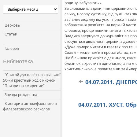
родину, забувають ».
За словами владики, чин церковного по
свічку, носову хустинку, під руки –так
звільняє людину від усіх її прижиттєв
зображення розп’яття на верхній части
Церковь
словами, про це повинні знати ті, хто 
Статьи
Владика звернувся до журналістів з пр
стосуються діяльності церкви, з духове
«Дуже прикро читати в газетах про те, 
Галерея
Слави – місце пам’яті про загиблих, там
Ще більшою прикрістю для нього, каже 
Библиотека
близнюків хрестити одночасно, а на мі
християнською, а прочитавши такі «пор
"Святой дух несёт на крыльях!"
50-км крестный ход с иконой
04.07.2011. ДНЕП
"Призри на смирение"
Звезда рождества
К истории автокефального и
04.07.2011. ХУСТ. О
филаретовского расколов