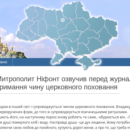
авие
Митрополит Ніфонт озвучив перед журна
римання чину церковного поховання
дом в інший світ і супроводжується чином церковного поховання. Владику
 перекручених форм, до того ж супроводжується язичницькими ритуалами.
дають його, на наступному порозі знову роблять те саме, -обурюється він. 
душі померлого хліб і воду. Насправді душа –це дух людини, йому потрібна
являючи свою любов до покійного, купують дорогі вінки, а про те, що треба 