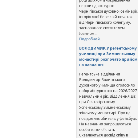
році шляхом виокремлення
перших двох курсів
Чернігівської духовної семінарії,
історія якої бере свій початок
від Чернігівського колегіуму,
заснованого святителем
Іоанном…
Подробней…
ВОЛОДИМИР. У регентському
училищі при Зимненському
монастирі розпочато прийом
на навчання
Регентське відділення
Володимир-Волинського
духовного училища оголосило
набір абітурієнток на 2026/2027
навчальний рік. Відділення діє
при Святогірському
Успенському Зимненському
жіночому монастирі. Про це
повідомляє обитель у фейсбуці.
На навчання запрошуються
особи жіночої статі.
Схвалюється досвід співу в