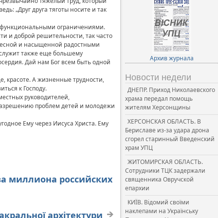
— чрезвычайно тяжелый труд, который
дь: „Друг друга тяготы носите и так
 с функциональными ограничениями.
и и доброй решительности, так часто
ересной и насыщенной радостными
ослужит также еще большему
Архив журнала
сердия. Дай нам Бог всем быть одной
Новости недели
де, красоте. А жизненные трудности,
ться к Господу.
ДНЕПР. Приход Николаевского
местных руководителей,
храма передал помощь
 разрешению проблем детей и молодежи
жителям Херсонщины
ХЕРСОНСКАЯ ОБЛАСТЬ. В
угодное Ему через Иисуса Христа. Ему
Бериславе из-за удара дрона
сгорел старинный Введенский
храм УПЦ
ЖИТОМИРСКАЯ ОБЛАСТЬ.
Сотрудники ТЦК задержали
два миллиона российских
священника Овручской
епархии
КИЇВ. Відомий своїми
наклепами на Українську
сакральної архітектури