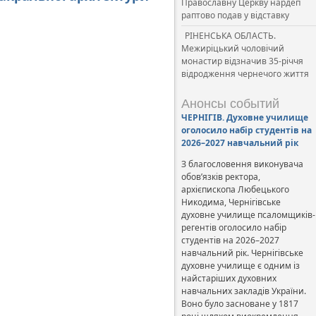
Православну Церкву нардеп
раптово подав у відставку
РІНЕНСЬКА ОБЛАСТЬ.
Межиріцький чоловічий
монастир відзначив 35-річчя
відродження чернечого життя
Анонсы событий
ЧЕРНІГІВ. Духовне училище
оголосило набір студентів на
2026–2027 навчальний рік
З благословення виконувача
обов’язків ректора,
архієпископа Любецького
Никодима, Чернігівське
духовне училище псаломщиків-
регентів оголосило набір
студентів на 2026–2027
навчальний рік. Чернігівське
духовне училище є одним із
найстаріших духовних
навчальних закладів України.
Воно було засноване у 1817