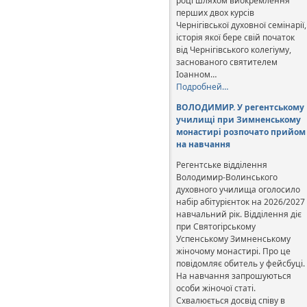
році шляхом виокремлення
перших двох курсів
Чернігівської духовної семінарії,
історія якої бере свій початок
від Чернігівського колегіуму,
заснованого святителем
Іоанном…
Подробней…
ВОЛОДИМИР. У регентському
училищі при Зимненському
монастирі розпочато прийом
на навчання
Регентське відділення
Володимир-Волинського
духовного училища оголосило
набір абітурієнток на 2026/2027
навчальний рік. Відділення діє
при Святогірському
Успенському Зимненському
жіночому монастирі. Про це
повідомляє обитель у фейсбуці.
На навчання запрошуються
особи жіночої статі.
Схвалюється досвід співу в