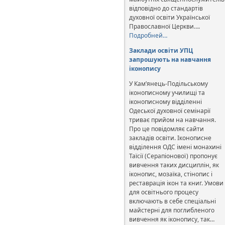
відповідно до стандартів
духовної освіти Української
Православної Церкви….
Подробней…
Заклади освіти УПЦ
запрошують на навчання
іконопису
У Кам’янець-Подільському
іконописному училищі та
іконописному відділенні
Одеської духовної семінарії
триває прийом на навчання.
Про це повідомляє сайти
закладів освіти. Іконописне
відділення ОДС імені монахині
Таїсії (Серапіонової) пропонує
вивчення таких дисциплін, як
іконопис, мозаїка, стінопис і
реставрація ікон та книг. Умови
для освітнього процесу
включають в себе спеціальні
майстерні для поглибленого
вивчення як іконопису, так…