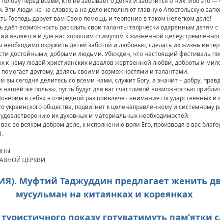
 голову перед всеми, кто не забывает о детях и заботится о них. Ибо это 
 Эти люди не на словах, а на деле исполняют главную Апостольскую запове
усть Господь дарует вам Свою помощь и терпение в таком нелёгком деле!
аль даёт возможность раскрыть свои таланты творчески одаренным детям
 является и для нас хорошим стимулом к жизненной целеустремленност
 необходимо окружить детей заботой и любовью, сделать их жизнь инт
сти достойными, добрыми людьми. Убежден, что настоящий фестиваль п
х к нему людей христианских идеалов жертвенной любви, доброты и мило
н помогает другому, делясь своими возможностями и талантами.
м вы сегодня делитесь со всеми нами, служит Богу, а значит – добру, прав
 нашей же пользы, пусть будут для вас счастливой возможностью приблизи
оверим в себя» в очередной раз привлечет внимание государственных и 
го украинского общества, подвигнет к целенаправленному и системному
 удовлетворению их духовных и материальных необходимостей.
ас во всяком добром деле, к исполнению воли Его, производя в вас благо
).
ИНЫ
ЛАВНОЙ ЦЕРКВИ
ОССИЯ). Муфтий Таджуддин предлагает женить 
мусульман на китаянках и кореянках
я туристичного показу готуватимуть пам’ятки 