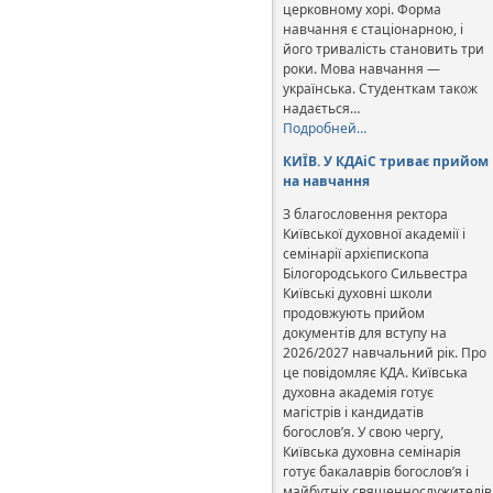
церковному хорі. Форма
навчання є стаціонарною, і
його тривалість становить три
роки. Мова навчання —
українська. Студенткам також
надається…
Подробней…
КИЇВ. У КДАіС триває прийом
на навчання
З благословення ректора
Київської духовної академії і
семінарії архієпископа
Білогородського Сильвестра
Київські духовні школи
продовжують прийом
документів для вступу на
2026/2027 навчальний рік. Про
це повідомляє КДА. Київська
духовна академія готує
магістрів і кандидатів
богослов’я. У свою чергу,
Київська духовна семінарія
готує бакалаврів богослов’я і
майбутніх священнослужителів