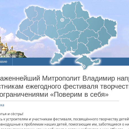
авие
ие
Блаженнейший Митрополит Владимир нап
стникам ежегодного фестиваля творчест
литы
ограничениями «Поверим в себя»
ика
тья и сёстры!
сь к устроителям и участникам фестиваля, посвящённого творчеству дет
авнодушные к проблемам наших детей, помогающие им, заботящиеся о н