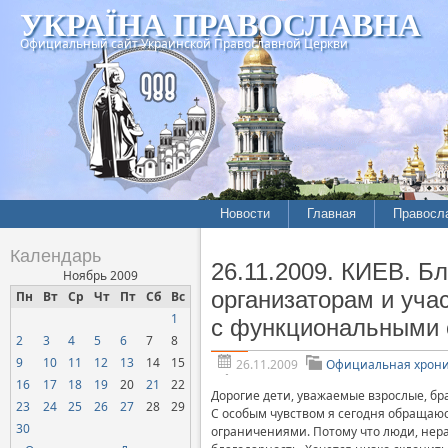
УКРАЇНА ПРАВОСЛАВНА
Официальный сайт Украинской Православной Церкви
Новости
Главная
Правосл
Летопись епархий
Богослов
Календарь
26.11.2009. КИЕВ. 
Межконфессиональные
История
Ноябрь 2009
отношения
организаторам и уча
Пн
Вт
Ср
Чт
Пт
Сб
Вс
Митропо
1
Нарушения прав
с функциональными 
Хроники
верующих
2
3
4
5
6
7
8
9
10
11
12
13
14
15
26.11.2009
Официальная хрон
Официальная хроника
16
17
18
19
20
21
22
Расколы, ереси, секты
Дорогие дети, уважаемые взрослые, бра
23
24
25
26
27
28
29
С особым чувством я сегодня обращаю
СОЦИАЛЬНОЕ
30
ограничениями. Потому что люди, нер
СЛУЖЕНИЕ