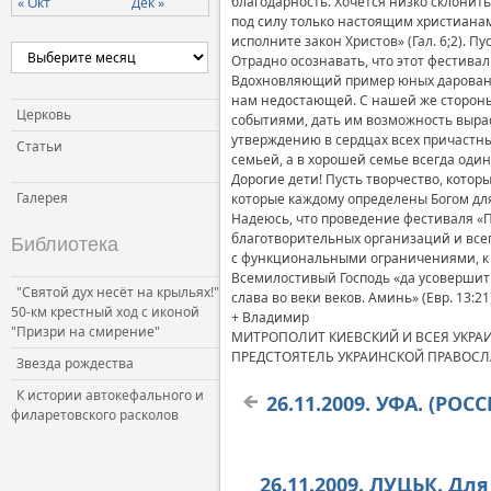
благодарность. Хочется низко склонить
« Окт
Дек »
под силу только настоящим христианам.
Церковь и власть
исполните закон Христов» (Гал. 6;2). П
Церковь и общество
Отрадно осознавать, что этот фестив
Вдохновляющий пример юных дарований
Церковь и СМИ
нам недостающей. С нашей же стороны
Церковь
событиями, дать им возможность выра
утверждению в сердцах всех причастны
Статьи
семьей, а в хорошей семье всегда оди
Дорогие дети! Пусть творчество, которы
Галерея
которые каждому определены Богом для
Надеюсь, что проведение фестиваля «П
благотворительных организаций и все
Библиотека
с функциональными ограничениями, к
Всемилостивый Господь «да усовершит в
"Святой дух несёт на крыльях!"
слава во веки веков. Аминь» (Евр. 13:21
50-км крестный ход с иконой
+ Владимир
"Призри на смирение"
МИТРОПОЛИТ КИЕВСКИЙ И ВСЕЯ УКРА
ПРЕДСТОЯТЕЛЬ УКРАИНСКОЙ ПРАВОС
Звезда рождества
К истории автокефального и
26.11.2009. УФА. (Р
филаретовского расколов
26.11.2009. ЛУЦЬК. Дл