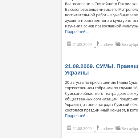
благословению Святейшего Патриарха 
Высокопреосвященнейшего Митрополит
воспитательной работы в учебных заве
духовно-нравственного и культурно-ис
изучения основ православной культуры
Подробней…
21.08.2009
archive
Без рубр
21.08.2009. СУМЫ. Правя
Украины
20 августа по приглашению Главы Сум
торжественном собрании по случаю 1
Сумского областного театра драмы и м
общественных организаций, предприя
Украины, а также награды Сумской обл
состоялся праздничный концерт, в кот
Подробней…
21.08.2009
archive
Без рубр