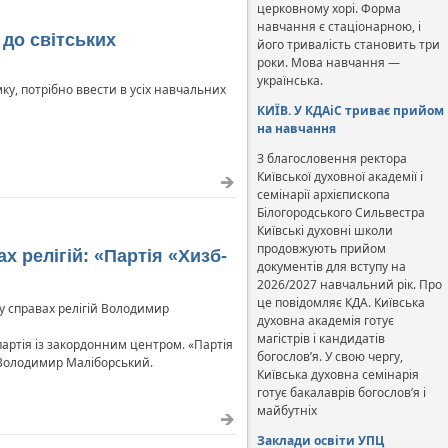
церковному хорі. Форма
навчання є стаціонарною, і
 до світських
його тривалість становить три
роки. Мова навчання —
українська.
умку, потрібно ввести в усіх навчальних
КИЇВ. У КДАіС триває прийом
на навчання
З благословення ректора
Київської духовної академії і
семінарії архієпископа
Білогородського Сильвестра
Київські духовні школи
продовжують прийом
 релігій: «Партія «Хизб-
документів для вступу на
2026/2027 навчальний рік. Про
це повідомляє КДА. Київська
 у справах релігій Володимир
духовна академія готує
магістрів і кандидатів
партія із закордонним центром. «Партія
богослов’я. У свою чергу,
в Володимир Маліборський.
Київська духовна семінарія
готує бакалаврів богослов’я і
майбутніх
Заклади освіти УПЦ