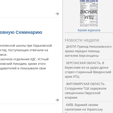
Архив журнала
уховную Семинарию
Новости недели
онописной школы при Харьковской
ДНЕПР. Приход Николаевского
ству, поступающие отвечали на
храма передал помощь
писи.
жителям Херсонщины
 заочное отделения ХДС. Устный
ХЕРСОНСКАЯ ОБЛАСТЬ. В
ховский Никодим, кроме этого
Бериславе из-за удара дрона
одавателей и показывали свои
сгорел старинный Введенский
храм УПЦ
ЖИТОМИРСКАЯ ОБЛАСТЬ.
Сотрудники ТЦК задержали
священника Овручской
епархии
КИЇВ. Відомий своїми
наклепами на Українську