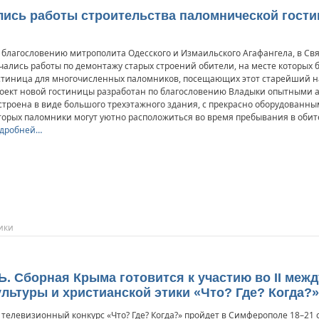
ались работы строительства паломнической гости
 благословению митрополита Одесского и Измаильского Агафангела, в Св
чались работы по демонтажу старых строений обители, на месте которых 
стиница для многочисленных паломников, посещающих этот старейший н
оект новой гостиницы разработан по благословению Владыки опытными а
строена в виде большого трехэтажного здания, с прекрасно оборудованны
торых паломники могут уютно расположиться во время пребывания в обит
дробней…
ики
. Сборная Крыма готовится к участию во II меж
льтуры и христианской этики «Что? Где? Когда?»
телевизионный конкурс «Что? Где? Когда?» пройдет в Симферополе 18–21 с