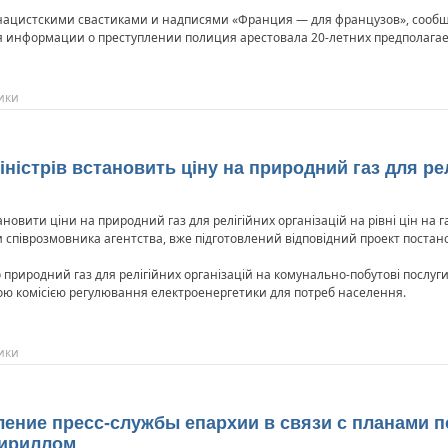
нацистскими свастиками и надписями «Франция — для французов», сообща
ия информации о преступлении полиция арестовала 20-летних предполаг
ики
міністрів встановить ціну на природний газ для ре
тановити ціни на природний газ для релігійних організацій на рівні цін на 
и співрозмовника агентства, вже підготовлений відповідний проект поста
 природний газ для релігійних організацій на комунально-побутові послуг
ною комісією регулювання електроенергетики для потреб населення.
ики
ление пресс-службы епархии в связи с планами 
Кириллом