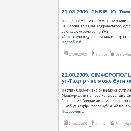
21.08.2009. ЛЬВІВ. Ю. Тим
Про це прем’єр-міністр України заявила 
За її словами, зараз в українському сусп
закладах, особливо – у ВНЗ.
«А всі існуючі духовні заклади потрібно 
Подробней…
21.08.2009
archive
Без рубр
21.08.2009. СІМФЕРОПОЛЬ.
ут-Тахрір» не може бути л
Партія «Хизб-ут-Тахрір» не може бути л
Маліборський на прес-конференції в Сі
За словами Володимира Маліборського, 
«Хизб-ут-Тахрір» має зарубіжний центр,
Подробней…
21.08.2009
archive
Без рубр