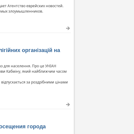
ет Агентство еврейских новостей.
аемых злоумышленников.
лігійних організацій на
газ для населення. Про це УНІАН
нови Кабміну, який найближчим часом
и відпускається за роздрібними цінами
посещения города