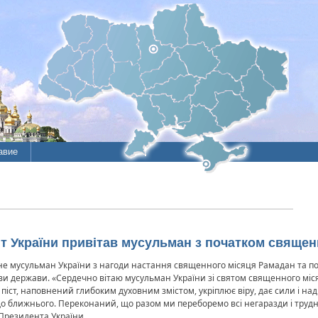
авие
ент України привітав мусульман з початком свяще
е мусульман України з нагоди настання священного місяця Рамадан та по
ви держави. «Сердечно вітаю мусульман України зі святом священного міс
 піст, наповнений глибоким духовним змістом, укріплює віру, дає сили і н
до ближнього. Переконаний, що разом ми переборемо всі негаразди і трудн
 Президента України.