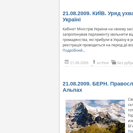
21.08.2009. КИЇВ. Уряд у
Україні
Кабінет Міністрів України на своєму за
запропонував парламенту звільнити від 
громадянства, які прибули в Україну в р
реєстрація проводиться на період дії віз
Подробней…
21.08.2009
archive
Без рубр
21.08.2009. БЕРН. Правос
Альпах
Св
ск
го
Го
из
БГ»
По