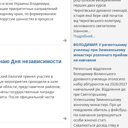
році шляхом виокремлення
о и всея Украины Владимира,
перших двох курсів
зации приоритетных направлений
Чернігівської духовної семінарії,
 родному краю, по формированию
історія якої бере свій початок
лоруссии ценностях в процессе
від Чернігівського колегіуму,
заснованого святителем
Іоанном…
Подробней…
ВОЛОДИМИР. У регентському
училищі при Зимненському
монастирі розпочато прийом
на навчання
учаю Дня независимости
Регентське відділення
Володимир-Волинського
ский Евлогий принял участие в
духовного училища оголосило
е мероприятия проходили в зале
набір абітурієнток на 2026/2027
и области, представители районов,
навчальний рік. Відділення діє
чены государственные награды
при Святогірському
овета. После официальной части
Успенському Зимненському
жіночому монастирі. Про це
повідомляє обитель у фейсбуці.
На навчання запрошуються
особи жіночої статі.
Схвалюється досвід співу в