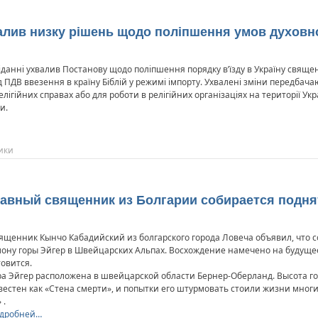
хвалив низку рішень щодо поліпшення умов духовн
сіданні ухвалив Постанову щодо поліпшення порядку в’їзду в Україну свяще
ПДВ ввезення в країну Біблій у режимі імпорту. Ухвалені зміни передбачаю
елігійних справах або для роботи в релігійних організаціях на території Укра
и.
ики
лавный священник из Болгарии собирается подня
ященник Кынчо Кабадийский из болгарского города Ловеча объявил, что с
лону горы Эйгер в Швейцарских Альпах. Восхождение намечено на будущее
товится.
ра Эйгер расположена в швейцарской области Бернер-Оберланд. Высота го
вестен как «Стена смерти», и попытки его штурмовать стоили жизни мног
 .
дробней…