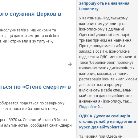
запрошують на навчання
іконопису
ого служіння Церков в
У Кам’янець-Подільському
іконописному училищі та
іконописному відділенні
ннослужителів з інших країн та
Одеської духовної семінарії
ть, що для іноземців та осіб без
триває прийом на навчання.
їни і отримали візу типу «Р»,
Про це повідомляє сайти
закладів освіти. Іконописне
відділення ОДС імені монахині
Таїсії (Серапіонової) пропонує
вивчення таких дисциплін, як
іконопис, мозаїка, стінопис і
реставрація ікон та книг. Умови
для освітнього процесу
ться по «Стене смерти» в
включають в себе спеціальні
майстерні для поглибленого
вивчення як іконопису, так…
обирается подняться по северному
Подробней…
 лето, пока же батюшка к нему
ОДЕСА. Духовна семінарія
ры – 3970 м. Северный склон Эйгера
оголошує набір на підготовчі
им альпинистам, сообщает сайт «Двери
курси для абітурієнтів
13 червня при Одеській