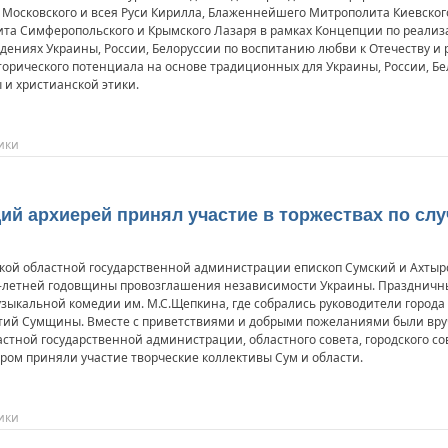
Московского и всея Руси Кирилла, Блаженнейшего Митрополита Киевског
а Симферопольского и Крымского Лазаря в рамках Концепции по реали
дениях Украины, России, Белоруссии по воспитанию любви к Отечеству и
торического потенциала на основе традиционных для Украины, России, Бе
 и христианской этики.
ики
щий архиерей принял участие в торжествах по сл
ской областной государственной администрации епископ Сумский и Ахтыр
8-летней годовщины провозглашения независимости Украины. Праздничны
узыкальной комедии им. М.С.Щепкина, где собрались руководители города 
тий Сумщины. Вместе с приветствиями и добрыми пожеланиями были вру
астной государственной администрации, областного совета, городского с
ором приняли участие творческие коллективы Сум и области.
ики