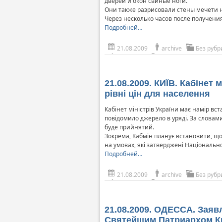
дверей и окон свиные ноги.
Они также разрисовали стены мечети 
Через несколько часов после получен
Подробней…
21.08.2009
archive
Без рубр
21.08.2009. КИЇВ. Кабінет 
рівні цін для населення
Кабінет міністрів України має намір вс
повідомило джерело в уряді. За словам
буде прийнятий.
Зокрема, Кабмін планує встановити, що
на умовах, які затверджені Національ
Подробней…
21.08.2009
archive
Без рубр
21.08.2009. ОДЕССА. Заяв
Святейшим Патриархом 