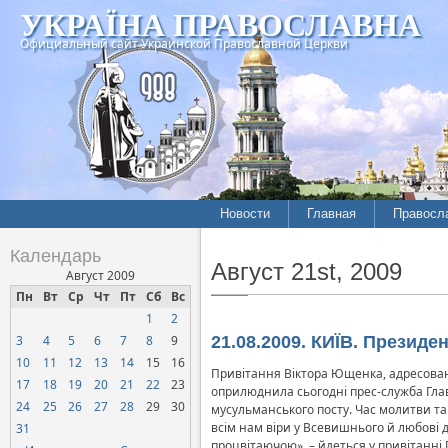
УКРАЇНА ПРАВОСЛАВНА
Официальный сайт Украинской Православной Церкви
Новости
Главная
Правосл
Календарь
Август 21st, 2009
Август 2009
Пн
Вт
Ср
Чт
Пт
Сб
Вс
1
2
3
4
5
6
7
8
9
21.08.2009. КИЇВ. Презид
10
11
12
13
14
15
16
Привітання Віктора Ющенка, адресован
17
18
19
20
21
22
23
оприлюднила сьогодні прес-служба Гла
24
25
26
27
28
29
30
мусульманського посту. Час молитви та
всім нам віри у Всевишнього й любові 
31
процвітаючою», – йдеться у привітанні