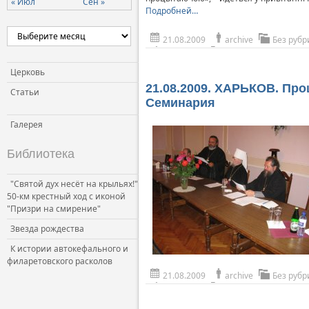
« Июл
Сен »
Подробней…
21.08.2009
archive
Без рубр
Церковь
21.08.2009. ХАРЬКОВ. Пр
Статьи
Семинария
Галерея
Библиотека
"Святой дух несёт на крыльях!"
50-км крестный ход с иконой
"Призри на смирение"
Звезда рождества
К истории автокефального и
филаретовского расколов
21.08.2009
archive
Без рубр