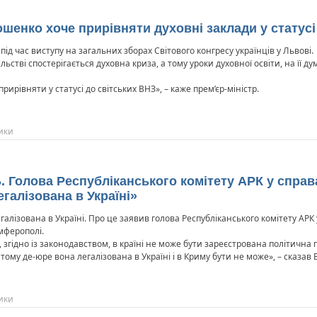
ошенко хоче прирівняти духовні заклади у статусі
під час виступу на загальних зборах Світового конгресу українців у Львові.
ільстві спостерігається духовна криза, а тому уроки духовної освіти, на її д
прирівняти у статусі до світських ВНЗ», – каже прем’єр-міністр.
ики
 Голова Республіканського комітету АРК у справах
егалізована в Україні»
егалізована в Україні. Про це заявив голова Республіканського комітету АРК
мферополі.
згідно із законодавством, в країні не може бути зареєстрована політична 
 тому де-юре вона легалізована в Україні і в Криму бути не може», – сказа
ики