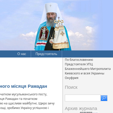
О нас
Предстоятель
По благословению
Предстоятеля УПЦ
Блаженнейшего Митрополита
Киевского и всея Украины
Онуфрия
нного місяця Рамадан
Поиск
чатком мусульманського посту,
яця Рамадан та початком
адію на щасливе майбутнє. Щиро зичу
ощі, зробимо Україну успішною і
Архив журнала