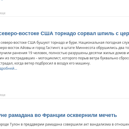
ики
 северо-востоке США торнадо сорвал шпиль с це
 северо-востоке США бушуют торнадо и бури. Национальная погодная сл
веро-восток Айовы и город Гастингс в штате Миннесота обрушились два т
лучили ранения 19 человек, полностью разрушены десятки жилых домов 
ин из пострадавших – мотоциклист, которого порыв ветра буквально сброс
страдал, когда ветер подбросил в воздух его машину.
дробней…
ики
нуне рамадана во Франции осквернили мечеть
ороде Тулон в преддверии рамадана совершили акт вандализма в отношен