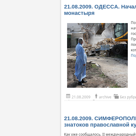
21.08.2009. ОДЕССА. Нач
монастыря
По
на
го
Пр
по
ко
По
21.08.2009
archive
Без рубр
21.08.2009. СИМФЕРОПОЛЬ
знатоков православной ку
Как уже сообщалось, II международный 