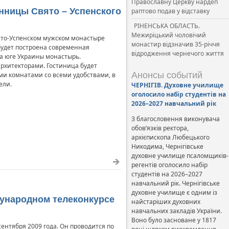
Православну Церкву нардеп
нницы Свято – Успенского
раптово подав у відставку
РІНЕНСЬКА ОБЛАСТЬ.
Межиріцький чоловічий
ято-Успенском мужском монастыре
монастир відзначив 35-річчя
будет построена современная
відродження чернечого життя
а юге Украины монастырь.
рхитекторами. Гостиница будет
Анонсы событий
ми комнатами со всеми удобствами, в
ели.
ЧЕРНІГІВ. Духовне училище
оголосило набір студентів на
2026–2027 навчальний рік
З благословення виконувача
обов’язків ректора,
архієпископа Любецького
Никодима, Чернігівське
духовне училище псаломщиків-
регентів оголосило набір
студентів на 2026–2027
навчальний рік. Чернігівське
духовне училище є одним із
дународном телеконкурсе
найстаріших духовних
навчальних закладів України.
Воно було засноване у 1817
ентября 2009 года. Он проводится по