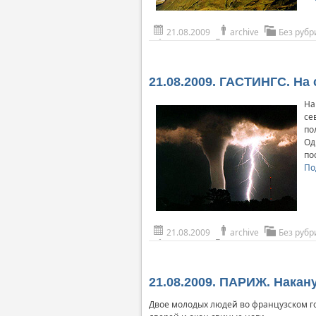
21.08.2009
archive
Без рубр
21.08.2009. ГАСТИНГС. На
На
се
по
Од
по
По
21.08.2009
archive
Без рубр
21.08.2009. ПАРИЖ. Нака
Двое молодых людей во французском г