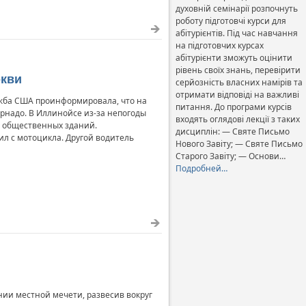
духовній семінарії розпочнуть
роботу підготовчі курси для
абітурієнтів. Під час навчання
на підготовчих курсах
абітурієнти зможуть оцінити
рівень своїх знань, перевірити
ркви
серйозність власних намірів та
отримати відповіді на важливі
ужба США проинформировала, что на
питання. До програми курсів
орнадо. В Иллинойсе из-за непогоды
входять оглядові лекції з таких
и общественных зданий.
дисциплін: — Святе Письмо
ил с мотоцикла. Другой водитель
Нового Завіту; — Святе Письмо
Старого Завіту; — Основи…
Подробней…
ии местной мечети, развесив вокруг