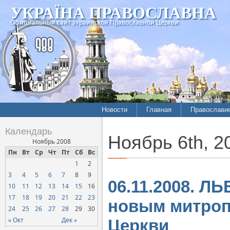
УКРАЇНА ПРАВОСЛАВНА
Официальный сайт Украинской Православной Церкви
Новости
Главная
Православи
Летопись епархий
Богословие
Календарь
Ноябрь 6th, 2
Межконфессиональные
История
Ноябрь 2008
отношения
Пн
Вт
Ср
Чт
Пт
Сб
Вс
Митрополит
1
2
Нарушения прав
Хроники
верующих
3
4
5
6
7
8
9
06.11.2008. Л
10
11
12
13
14
15
16
Официальная хроника
17
18
19
20
21
22
23
новым митроп
Расколы, ереси, секты
24
25
26
27
28
29
30
СОЦИАЛЬНОЕ
« Окт
Дек »
Церкви
СЛУЖЕНИЕ