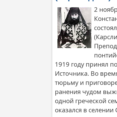
2 нояб
Конста
состоя
(Карсл
Препод
понтий
1919 году принял п
Источника. Во врем
тюрьму и приговоре
ранения чудом выжи
одной греческой се
оказался в селении 