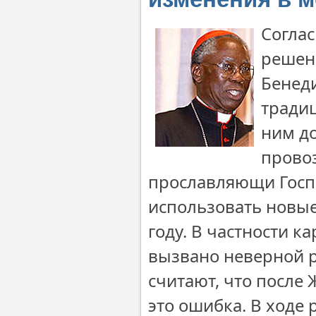
Согла
решени
Бенеди
традиц
ним до
провоз
прославляющи Госпо
использовать новые
году. В частности к
вызвано неверной р
считают, что после
это ошибка. В ходе 