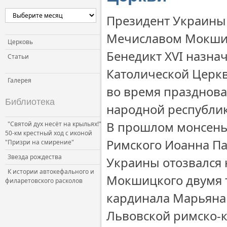
Церковь и власть
Президент Украины
Церковь и общество
Мечиславом Мокшиц
Церковь и СМИ
Церковь
Бенедикт XVI назн
Статьи
Католической Церкв
Галерея
во время празднова
Библиотека
народной республик
В прошлом монсень
"Святой дух несёт на крыльях!"
50-км крестный ход с иконой
Римского Иоанна Пав
"Призри на смирение"
Звезда рождества
Украины отозвался 
К истории автокефального и
Мокшицкого двумя т
филаретовского расколов
кардинала Марьяна 
Львовской римско-к