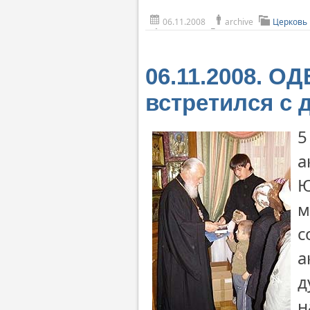
06.11.2008
archive
Церковь 
06.11.2008. О
встретился с 
5
а
Ю
м
с
а
д
н