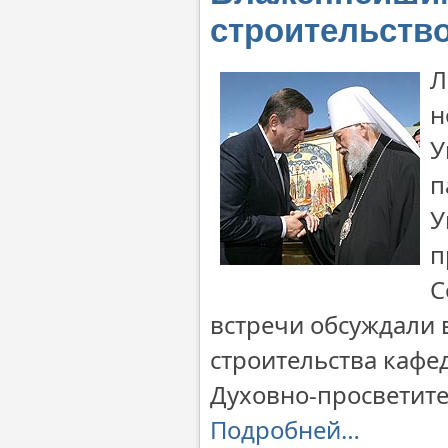
строительств
Л
н
У
п
У
п
С
встречи обсуждали 
строительства кафе
Духовно-просветите
Подробней…