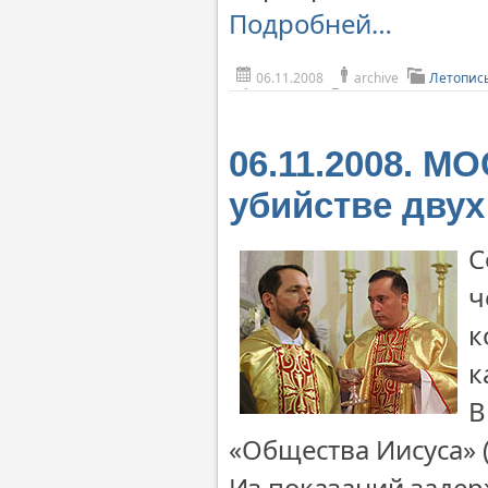
Подробней…
06.11.2008
archive
Летопис
06.11.2008. М
убийстве двух
С
ч
к
к
В
«Общества Иисуса» (
Из показаний задер