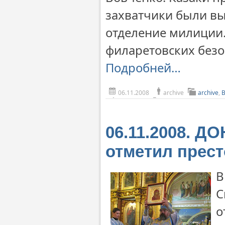
захватчики были вы
отделение милиции.
филаретовских безо
Подробней…
06.11.2008
archive
archive
,
06.11.2008. 
отметил прес
В
С
о