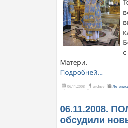
Т
в
в
к
Б
с
Матери.
Подробней…
06.11.2008
archive
Летопис
06.11.2008. П
обсудили нов