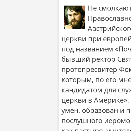
Не смолкают
Православно
Австрийског
церкви при европей
под названием «Поч
бывший ректор Свя
протопресвитер Фом
которым, по его мн
кандидатом для слу
церкви в Америке».
умен, образован и п
послушного иеромон
как пастыря, учите