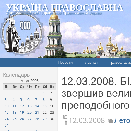
УКРАЇНА ПРАВОСЛАВНА
Официальный сайт Украинской Православной Церкви
Новости
Главная
Православи
Летопись епархий
Богословие
Календарь
12.03.2008. 
Межконфессиональные
История
Март 2008
отношения
Пн
Вт
Ср
Чт
Пт
Сб
Вс
Митрополит
звершив велик
1
2
Нарушения прав
Хроники
верующих
3
4
5
6
7
8
9
преподобного 
10
11
12
13
14
15
16
Официальная хроника
17
18
19
20
21
22
23
Расколы, ереси, секты
12.03.2008
Лето
24
25
26
27
28
29
30
СОЦИАЛЬНОЕ
31
СЛУЖЕНИЕ