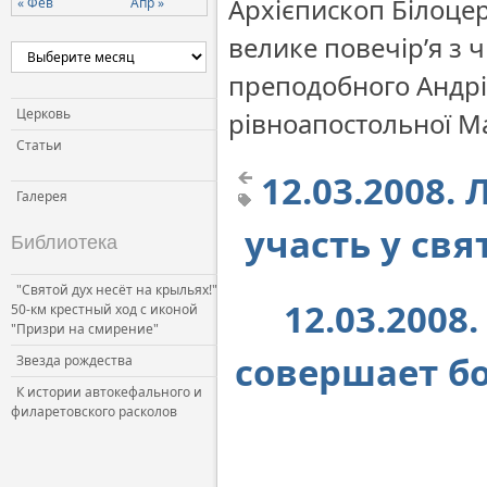
Архієпископ Білоце
« Фев
Апр »
Церковь и власть
велике повечір’я з
Церковь и общество
преподобного Андрія
Церковь и СМИ
Церковь
рівноапостольної М
Статьи
12.03.2008.
Галерея
участь у св
Библиотека
"Святой дух несёт на крыльях!"
12.03.200
50-км крестный ход с иконой
"Призри на смирение"
совершает б
Звезда рождества
К истории автокефального и
филаретовского расколов