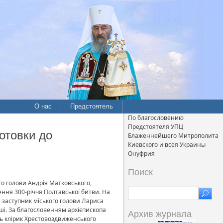
О нас
Предстоятель
По благословению
Предстоятеля УПЦ
готовки до
Блаженнейшего Митрополита
Киевского и всея Украины
Онуфрия
Поиск
го голови Андрія Матковського,
чення 300-річчя Полтавської битви. На
, заступник міського голови Лариса
ші. За благословенням архієпископа
Архив журнала
ть клірик Хрестовоздвиженського