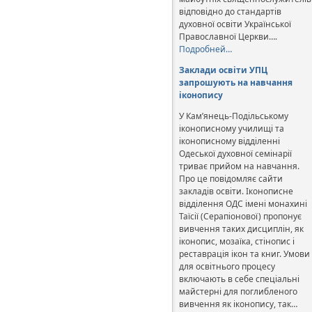
відповідно до стандартів
духовної освіти Української
Православної Церкви….
Подробней…
Заклади освіти УПЦ
запрошують на навчання
іконопису
У Кам’янець-Подільському
іконописному училищі та
іконописному відділенні
Одеської духовної семінарії
триває прийом на навчання.
Про це повідомляє сайти
закладів освіти. Іконописне
відділення ОДС імені монахині
Таїсії (Серапіонової) пропонує
вивчення таких дисциплін, як
іконопис, мозаїка, стінопис і
реставрація ікон та книг. Умови
для освітнього процесу
включають в себе спеціальні
майстерні для поглибленого
вивчення як іконопису, так…