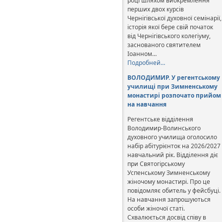
році шляхом виокремлення
перших двох курсів
Чернігівської духовної семінарії,
історія якої бере свій початок
від Чернігівського колегіуму,
заснованого святителем
Іоанном…
Подробней…
ВОЛОДИМИР. У регентському
училищі при Зимненському
монастирі розпочато прийом
на навчання
Регентське відділення
Володимир-Волинського
духовного училища оголосило
набір абітурієнток на 2026/2027
навчальний рік. Відділення діє
при Святогірському
Успенському Зимненському
жіночому монастирі. Про це
повідомляє обитель у фейсбуці.
На навчання запрошуються
особи жіночої статі.
Схвалюється досвід співу в