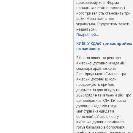
церковному хорі. Форма
навчання є стаціонарною, і
його тривалість становить три
роки. Мова навчання —
українська. Студенткам також
надається…
Подробней…
КИЇВ. У КДАіС триває прийом
на навчання
З благословення ректора
Київської духовної академії і
семінарії архієпископа
Білогородського Сильвестра
Київські духовні школи
продовжують прийом
документів для вступу на
2026/2027 навчальний рік. Про
це повідомляє КДА. Київська
духовна академія готує
магістрів і кандидатів
богослов’я. У свою чергу,
Київська духовна семінарія
готує бакалаврів богослов’я і
майбутніх священнослужителів