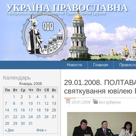
УКРАЇНА ПРАВОСЛАВНА
Официальный сайт Украинской Православной Церкви
Новости
Главная
Правосл
Календарь
29.01.2008. ПОЛТАВА.
Январь 2008
святкування ювілею 
Пн
Вт
Ср
Чт
Пт
Сб
Вс
1
2
3
4
5
6
29.01.2008
Без рубрики
7
8
9
10
11
12
13
14
15
16
17
18
19
20
21
22
23
24
25
26
27
28
29
30
31
« Дек
Фев »