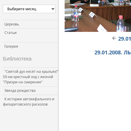
Церковь
Статьи
29.0
Галерея
29.01.2008. 
Библиотека
"Святой дух несёт на крыльях!"
50-км крестный ход с иконой
"Призри на смирение"
Звезда рождества
К истории автокефального и
филаретовского расколов