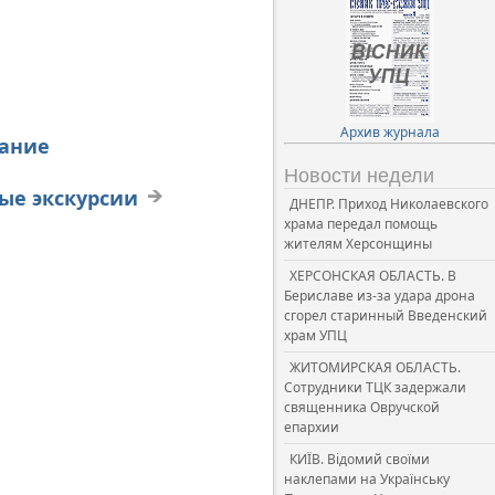
Архив журнала
рание
Новости недели
ные экскурсии
ДНЕПР. Приход Николаевского
храма передал помощь
жителям Херсонщины
ХЕРСОНСКАЯ ОБЛАСТЬ. В
Бериславе из-за удара дрона
сгорел старинный Введенский
храм УПЦ
ЖИТОМИРСКАЯ ОБЛАСТЬ.
Сотрудники ТЦК задержали
священника Овручской
епархии
КИЇВ. Відомий своїми
наклепами на Українську