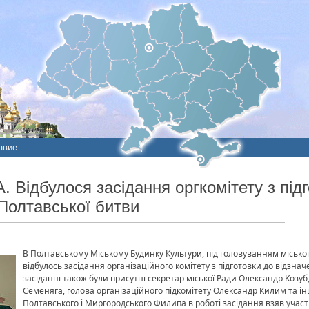
авие
 Відбулося засідання оргкомітету з під
Полтавської битви
В Полтавському Міському Будинку Культури, під головуванням місько
відбулось засідання організаційного комітету з підготовки до відзна
засіданні також були присутні секретар міської Ради Олександр Козуб
Семеняга, голова організаційного підкомітету Олександр Килим та ін
Полтавського і Миргородського Филипа в роботі засідання взяв учас