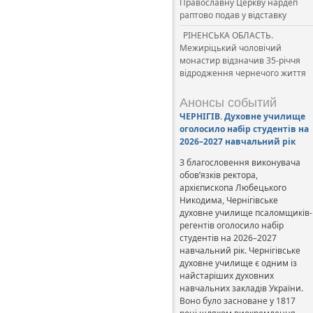
Православну Церкву нардеп
раптово подав у відставку
РІНЕНСЬКА ОБЛАСТЬ.
Межиріцький чоловічий
монастир відзначив 35-річчя
відродження чернечого життя
Анонсы событий
ЧЕРНІГІВ. Духовне училище
оголосило набір студентів на
2026–2027 навчальний рік
З благословення виконувача
обов’язків ректора,
архієпископа Любецького
Никодима, Чернігівське
духовне училище псаломщиків-
регентів оголосило набір
студентів на 2026–2027
навчальний рік. Чернігівське
духовне училище є одним із
найстаріших духовних
навчальних закладів України.
Воно було засноване у 1817