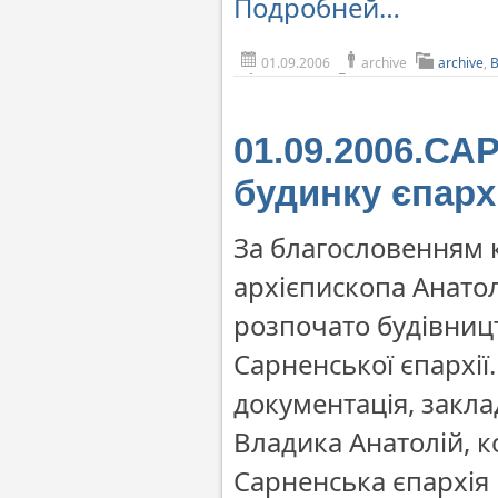
Подробней…
01.09.2006
archive
archive
,
01.09.2006.СА
будинку єпарх
За благословенням 
архієпископа Анатол
розпочато будівниц
Сарненської єпархії
документація, закл
Владика Анатолій, к
Сарненська єпархія 