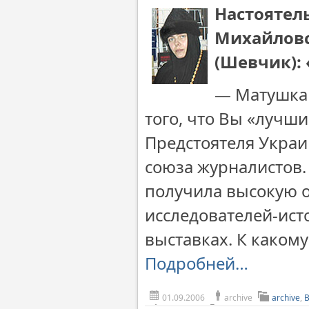
Настоятел
Михайловс
(Шевчик):
— Матушка 
того, что Вы «лучш
Предстоятеля Укра
союза журналистов.
получила высокую о
исследователей-ист
выставках. К какому
Подробней…
01.09.2006
archive
archive
,