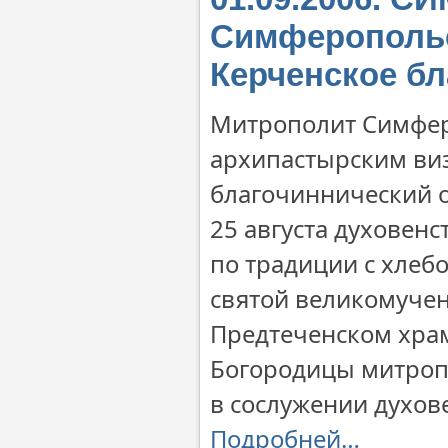
Симферопольс
Керченское бл
Митрополит Симфер
архипастырским ви
благочиннический о
25 августа духовен
по традиции с хлеб
святой великомучен
Предтеченском храм
Богородицы митроп
в сослужении духове
Подробней…