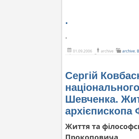
.
.
01.09.2006
archive
archive
,
Сергій Ковбас
національного
Шевченка. Жит
архієпископа
Життя та філософс
Прокоповича