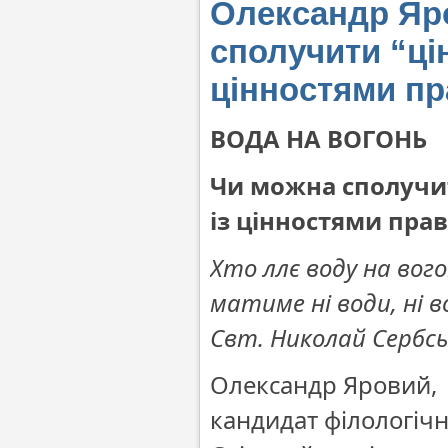
Олександр Яро
сполучити “цін
цінностями п
ВОДА НА ВОГОНЬ
Чи можна сполучит
із цінностями пра
Хто ллє воду на вог
матиме ні води, ні 
Свт. Николай Сербсь
Олександр Яровий,
кандидат філологіч