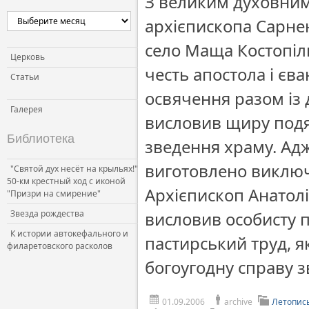
З великим духовним 
Церковь и власть
архієпископа Сарнен
Церковь и общество
село Маща Костопіл
Церковь и СМИ
Церковь
честь апостола і єв
Статьи
освячення разом із 
Галерея
висловив щиру подяк
Библиотека
зведення храму. Адж
виготовлено виключ
"Святой дух несёт на крыльях!"
50-км крестный ход с иконой
Архієпископ Анатол
"Призри на смирение"
Звезда рождества
висловив особисту 
К истории автокефального и
пастирський труд, я
филаретовского расколов
богоугодну справу з
01.09.2006
archive
Летопис