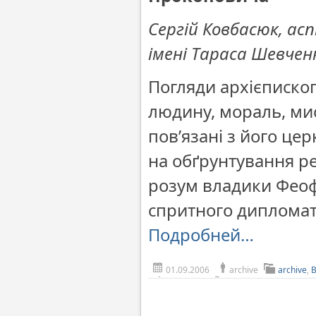
Сергій Ковбасюк, ас
імені Тараса Шевчен
Погляди архієписко
людину, мораль, ми
пов’язані з його це
на обґрунтування ре
розум владики Феоф
спритного дипломата
Подробней…
01.09.2006
archive
archive
,