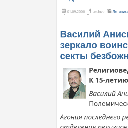
01.09.2006
archive
Летопис
Василий Анис
зеркало воинс
секты безбож
Религиове
К 15-лети
Василий Ан
Полемическ
Агония последнего р
отделения религио