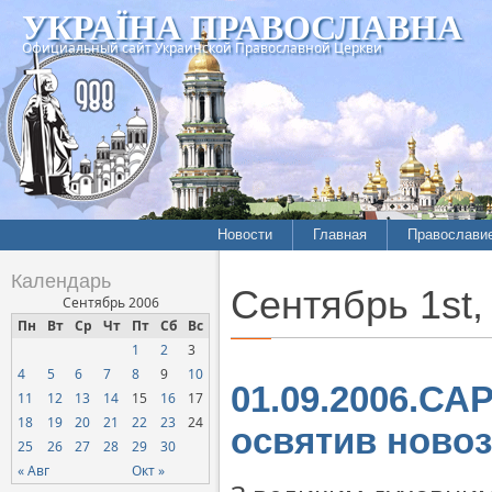
УКРАЇНА ПРАВОСЛАВНА
Официальный сайт Украинской Православной Церкви
Новости
Главная
Православи
Летопись епархий
Богословие
Календарь
Сентябрь 1st,
Межконфессиональные
История
Сентябрь 2006
отношения
Пн
Вт
Ср
Чт
Пт
Сб
Вс
Митрополит
1
2
3
Нарушения прав
Хроники
верующих
4
5
6
7
8
9
10
01.09.2006.СА
11
12
13
14
15
16
17
Официальная хроника
18
19
20
21
22
23
24
освятив ново
Расколы, ереси, секты
25
26
27
28
29
30
СОЦИАЛЬНОЕ
« Авг
Окт »
СЛУЖЕНИЕ