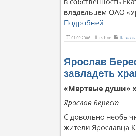
в собственность Ек
владельцем ОАО «У
Подробней…
01.09.2006
archive
Церковь
Ярослав Берес
завладеть хр
«Мертвые души» х
Ярослав Берест
С довольно необыч
жители Ярославца К