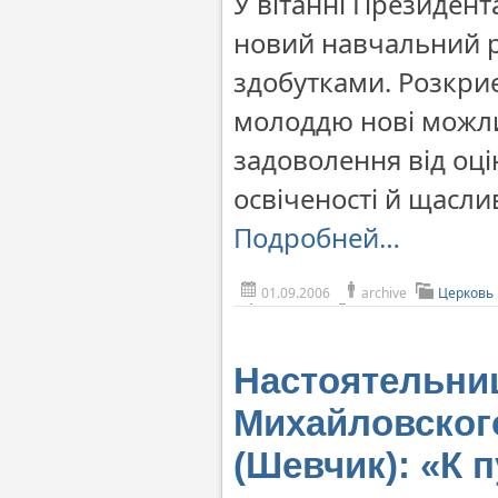
У вітанні Президен
новий навчальний рі
здобутками. Розкриє
молоддю нові можлив
задоволення від оцін
освіченості й щаслив
Подробней…
01.09.2006
archive
Церковь 
Настоятельниц
Михайловског
(Шевчик): «К 