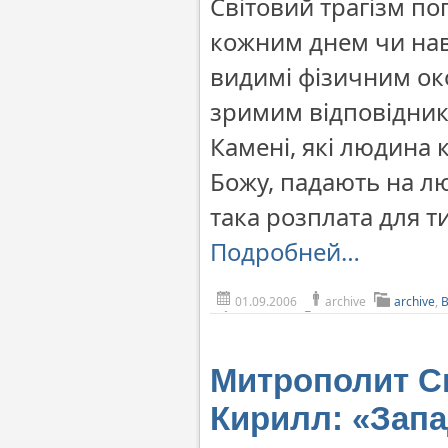
Світовий трагізм по
кожним днем чи наві
видимі фізичним ок
зримим відповіднико
Камені, які людина 
Божу, падають на лю
така розплата для т
Подробней…
01.09.2006
archive
archive
,
Митрополит С
Кирилл: «Запа