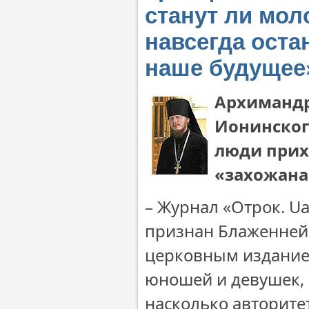
станут ли мо
навсегда оста
наше будущее
Архимандр
Ионинского
люди прих
«захожана
– Журнал «Отрок. U
признан Блаженне
церковным изданием
юношей и девушек, 
насколько авторите