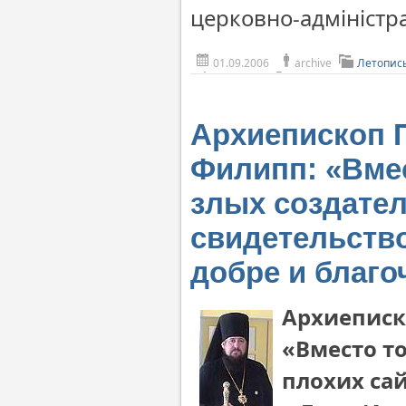
церковно-адміністр
01.09.2006
archive
Летопис
Архиепископ 
Филипп: «Вмес
злых создател
свидетельство
добре и благо
Архиеписк
«Вместо то
плохих са