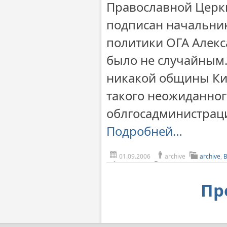
Православной Церкв
подписан начальни
политики ОГА Алекс
было не случайным. 
никакой общины Кие
такого неожиданног
облгосадминистрац
Подробней…
01.09.2006
archive
archive
,
Пр