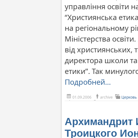
управління освіти 
“Християнська етика
на регіональному рі
Міністерства освіти
від християнських, 
директора школи та
етики”. Так минулог
Подробней…
01.09.2006
archive
Церковь
Архимандрит И
Троицкого Ион