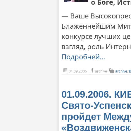
о Боге, Ис
— Ваше Высокопрео
Блаженнейшим Митр
конкурсе лучших це
взгляд, роль Интер
Подробней…
01.09.2006
archive
archive
,
01.09.2006. КИ
Свято-Успенс
пройдет Межд
«Воздвиженск