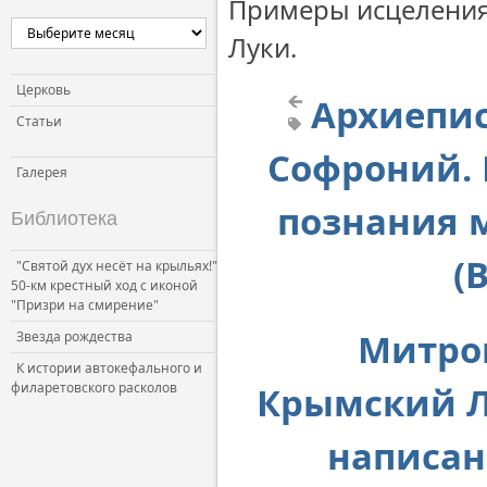
Примеры исцеления 
Луки.
Церковь
Архиепис
Статьи
Софроний. 
Галерея
познания м
Библиотека
(
"Святой дух несёт на крыльях!"
50-км крестный ход с иконой
"Призри на смирение"
Митро
Звезда рождества
К истории автокефального и
филаретовского расколов
Крымский Л
написан