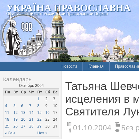
УКРАЇНА ПРАВОСЛАВНА
Официальный сайт Украинской Православной Церкви
Новости
Главная
Православи
Календарь
Татьяна Шевч
Октябрь 2004
Пн
Вт
Ср
Чт
Пт
Сб
Вс
исцеления в м
1
2
3
4
5
6
7
8
9
10
Святителя Лу
11
12
13
14
15
16
17
18
19
20
21
22
23
24
01.10.2004
Без 
25
26
27
28
29
30
31
« Сен
Ноя »