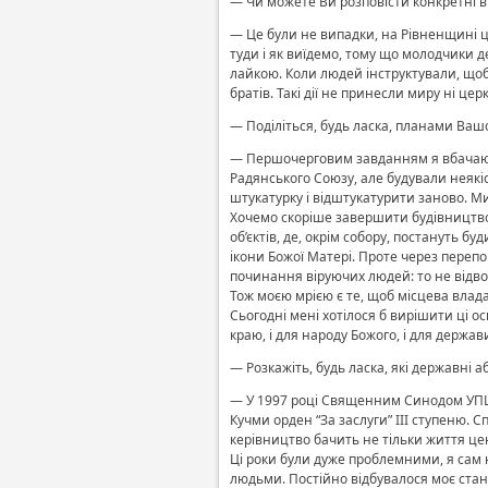
— Чи можете Ви розповісти конкретні в
— Це були не випадки, на Рівненщині ц
туди і як виїдемо, тому що молодчики 
лайкою. Коли людей інструктували, щоб 
братів. Такі дії не принесли миру ні цер
— Поділіться, будь ласка, планами Ваш
— Першочерговим завданням я вбачаю з
Радянського Союзу, але будували неякіс
штукатурку і відштукатурити заново. Ми
Хочемо скоріше завершити будівництво
об’єктів, де, окрім собору, постануть б
ікони Божої Матері. Проте через перепон
починання віруючих людей: то не відво
Тож моєю мрією є те, щоб місцева влад
Сьогодні мені хотілося б вирішити ці о
краю, і для народу Божого, і для держав
— Розкажіть, будь ласка, які державні 
— У 1997 році Священним Синодом УПЦ 
Кучми орден “За заслуги” ІІІ ступеню.
керівництво бачить не тільки життя цен
Ці роки були дуже проблемними, я сам 
людьми. Постійно відбувалося моє станов