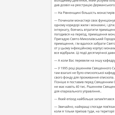
Володимир Дем’янюк, який розумів біль 
дав дозвіл на реєстрацію Дерманського,
— На Рівненщині більшість монастирів з
— Починали монастирі своє функціонува
одному коридорі жили і монахині, і діт
інтернату, боячись втратити приміщенн
погодився на переїзд, приміщення мона
Пригадую Свято-Миколаївський Городоц
приміщення, і їм вдалося забрати Свят
от у цьому інфекційному корпусі монахи
все відібрали. Ці події десятирічної да
— А коли Вас перевели на іншу кафедр
— У 1995 році рішенням Священного Син
там взагалі не було єпископської кафе
свого фонду для проживання єпископа. 
Пізніше я поставив перед Священним Си
не має навіть 40 тис. Рішенням Священ
для єпархіального управління..
— Який епізод найбільше запам’ятався 
— Звичайно, найкращі спогади пов’язан
коли я тільки приїхав туди, на територ