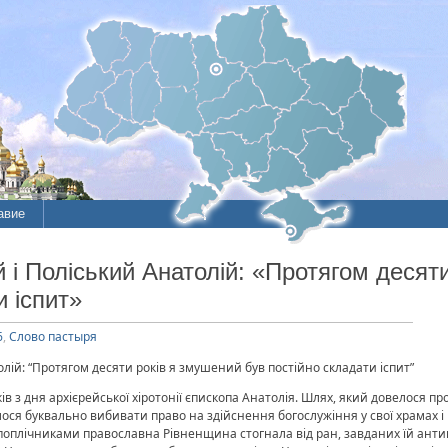
авие
ие
 і Поліський Анатолій: «Протягом десят
и іспит»
литы
6
,
Слово пастыря
лій: “Протягом десяти років я змушений був постійно складати іспит”
в з дня архієрейської хіротонії єпископа Анатолія. Шлях, який довелося пр
ося буквально вибивати право на здійснення богослужіння у свої храмах і
поплічниками православна Рівненщина стогнала від ран, завданих їй ан