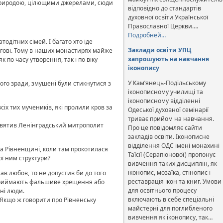
ю природою, цілющими джерелами, сюди
відповідно до стандартів
духовної освіти Української
Православної Церкви….
Подробней…
тодітних сімей. І багато хто іде
Заклади освіти УПЦ
огові. Тому в наших монастирях майже
запрошують на навчання
як по часу утворення, так і по віку
іконопису
У Кам’янець-Подільському
ого зради, змушені були стикнутися з
іконописному училищі та
іконописному відділенні
іх тих мучеників, які пролили кров за
Одеської духовної семінарії
триває прийом на навчання.
святив Ленінградський митрополит
Про це повідомляє сайти
закладів освіти. Іконописне
відділення ОДС імені монахині
на Рівненщині, коли там прокотилася
Таїсії (Серапіонової) пропонує
ї ним структури?
вивчення таких дисциплін, як
іконопис, мозаїка, стінопис і
мав любов, то не допустив би до того
реставрація ікон та книг. Умови
ей приймають фальшиве хрещення або
для освітнього процесу
ані люди.
включають в себе спеціальні
 Якщо ж говорити про Рівненську
майстерні для поглибленого
вивчення як іконопису, так…