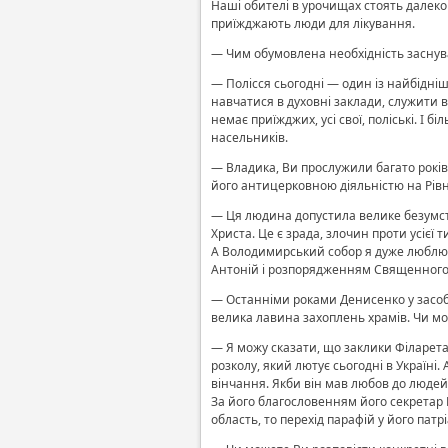
Наші обителі в урочищах стоять далек
приїжджають люди для лікування.
— Чим обумовлена необхідність заснува
— Полісся сьогодні — один із найбідніши
навчатися в духовні заклади, служити 
немає приїжджих, усі свої, поліські. І бі
насельників.
— Владика, Ви прослужили багато років
його антицерковною діяльністю на Рівне
— Ця людина допустила велике безумство
Христа. Це є зрада, злочин проти усієї 
А Володимирський собор я дуже люблю,
Антоній і розпорядженням Священного С
— Останніми роками Денисенко у засоба
велика лавина захоплень храмів. Чи мо
— Я можу сказати, що заклики Філарета д
розколу, який лютує сьогодні в Україні
вінчання. Якби він мав любов до людей, 
За його благословенням його секретар 
область, то перехід парафій у його пат