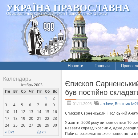
УКРАЇНА ПРАВОСЛАВНА
Официальный сайт Украинской Православной Церкви
Новости
Главная
Правосл
Летопись епархий
Богослов
Календарь
Єпископ Сарненський
Межконфессиональные
История
Ноябрь 2003
отношения
був постійно складат
Пн
Вт
Ср
Чт
Пт
Сб
Вс
Митропо
1
2
Нарушения прав
Хроники
верующих
01.11.2003
archive
,
Вестник №2
3
4
5
6
7
8
9
10
11
12
13
14
15
16
Официальная хроника
Єпископ Сарненський і Поліський Анато
17
18
19
20
21
22
23
Расколы, ереси, секты
У жовтні 2003 року виповнюється 10 рокі
24
25
26
27
28
29
30
назвати справді хресним, адже доводил
СОЦИАЛЬНОЕ
« Окт
Дек »
Побита розкольницькою пошестю та її 
СЛУЖЕНИЕ