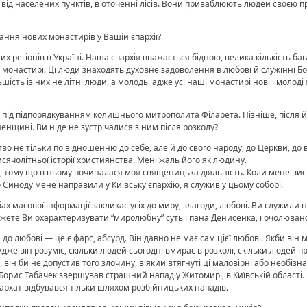
о від населених пунктів, в оточенні лісів. Вони приваблюють людей своє
ння нових монастирів у Вашій єпархії?
х регіонів в Україні. Наша єпархія вважається бідною, велика кількість бага
в монастирі. Ці люди знаходять духовне задоволення в любові й служінні Б
льшість із них не літні люди, а молодь, адже усі наші монастирі нові і молоді 
 під підпорядкуванням колишнього митрополита Філарета. Пізніше, після й
нщині. Ви ніде не зустрічалися з ним після розколу?
 не тільки по відношенню до себе, але й до свого народу, до Церкви, до вс
тисячолітньої історії християнства. Мені жаль його як людину.
 тому що в ньому починалася моя священицька діяльність. Коли мене ви
иноду мене направили у Київську єпархію, я служив у цьому соборі.
х масової інформації закликає усіх до миру, злагоди, любові. Ви служили 
жете Ви охарактеризувати “миролюбну” суть і пана Денисенка, і очолювано
о любові — це є фарс, абсурд. Він давно не має сам цієї любові. Якби він 
. Адже він розуміє, скільки людей сьогодні вмирає в розколі, скільки люд
він би не допустив того злочину, в який втягнуті ці маловірні або необізн
Борис Табачек звершував страшний напад у Житомирі, в Київській області.
ріархат відбувався тільки шляхом розбійницьких нападів.