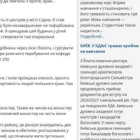
 діє обитель: є братія, храм…
церковному хорі. Форма
навчання є стаціонарною, і
його тривалість становить три
роки. Мова навчання —
 із центром у місті Сарни. Я став
українська. Студенткам також
ору було незавершеним: не пофарбована
надається…
ий. Я орендував цей будинок у дітей
Подробней…
и створювати там єпархіальне
КИЇВ. У КДАіС триває прийом
ібнена через ліси і болота, і гуртувати
на навчання
ири роки мого перебування на кафедрі
е 250.
З благословення ректора
Київської духовної академії і
семінарії архієпископа
Білогородського Сильвестра
и, і коли проїжджає єпископ, просять
Київські духовні школи
жертовність людей поліського краю. Там
продовжують прийом
документів для вступу на
2026/2027 навчальний рік. Про
це повідомляє КДА. Київська
монастир. Таким же чином на монастир
духовна академія готує
 чоловічий монастир на честь ікони
магістрів і кандидатів
богослов’я. У свою чергу,
го району, де раніше знаходились два
Київська духовна семінарія
ть монахи в обителях, розташованих у
готує бакалаврів богослов’я і
ький, що починали жити пустельно.
майбутніх священнослужителів