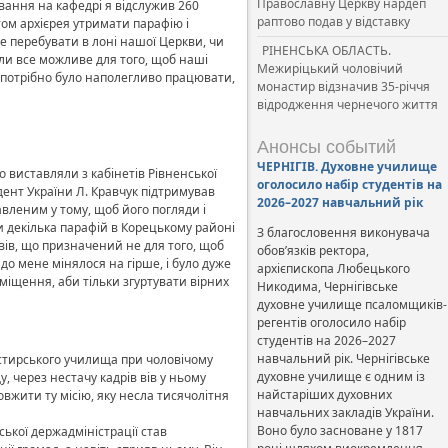
Православну Церкву нардеп
вання на кафедрі я відслужив 260
раптово подав у відставку
том архієрея утримати парафію і
е перебувати в лоні нашої Церкви, чи
РІНЕНСЬКА ОБЛАСТЬ.
или все можливе для того, щоб наші
Межиріцький чоловічий
, потрібно було наполегливо працювати,
монастир відзначив 35-річчя
відродження чернечого життя
Анонсы событий
ЧЕРНІГІВ. Духовне училище
 виставляли з кабінетів Рівненської
оголосило набір студентів на
дент України Л. Кравчук підтримував
2026–2027 навчальний рік
авленим у тому, щоб його погляди і
и декілька парафій в Корецькому районі
З благословення виконувача
повів, що призначений не для того, щоб
обов’язків ректора,
 до мене мінялося на гірше, і було дуже
архієпископа Любецького
иміщення, аби тільки згуртувати вірних
Никодима, Чернігівське
духовне училище псаломщиків-
регентів оголосило набір
студентів на 2026–2027
навчальний рік. Чернігівське
стирського училища при чоловічому
духовне училище є одним із
у, через нестачу кадрів вів у ньому
найстаріших духовних
овжити ту місію, яку несла тисячолітня
навчальних закладів України.
Воно було засноване у 1817
ької держадміністрації став