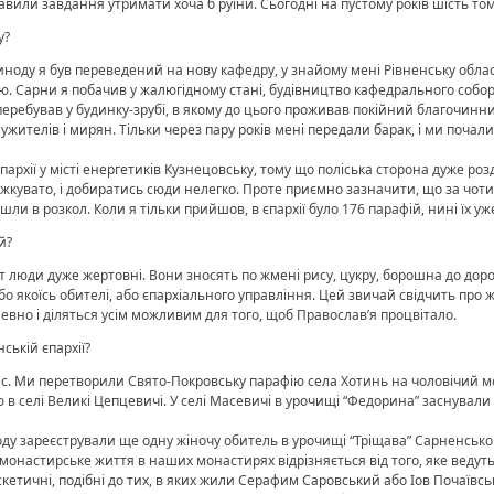
ли завдання утримати хоча б руїни. Сьогодні на пустому років шість тому
у?
оду я був переведений на нову кафедру, у знайому мені Рівненську область
аю. Сарни я побачив у жалюгідному стані, будівництво кафедрального соб
я перебував у будинку-зрубі, в якому до цього проживав покійний благочинн
жителів і мирян. Тільки через пару років мені передали барак, і ми почал
архії у місті енергетиків Кузнецовську, тому що поліська сторона дуже роздр
ажкувато, і добиратись сюди нелегко. Проте приємно зазначити, що за чот
и в розкол. Коли я тільки прийшов, в єпархії було 176 парафій, нині їх уж
й?
 люди дуже жертовні. Вони зносять по жмені рису, цукру, борошна до дорог
о якоїсь обителі, або єпархіального управління. Цей звичай свідчить про 
евно і діляться усім можливим для того, щоб Православ’я процвітало.
ській єпархії?
час. Ми перетворили Свято-Покровську парафію села Хотинь на чоловічий 
в селі Великі Цепцевичі. У селі Масевичі в урочищі “Федорина” заснували
у зареєстрували ще одну жіночу обитель в урочищі “Тріщава” Сарненсько
о монастирське життя в наших монастирях відрізняється від того, яке веду
кетичні, подібні до тих, в яких жили Серафим Саровський або Іов Почаївс