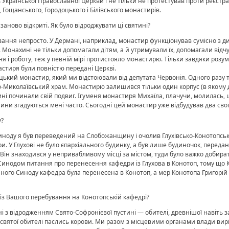
Української Православної Церкви і не тільки не протестував проти реєстрац
 Гощанського, Городоцького і Білівського монастирів.
аново відкриті. Як було відроджувати ці святині?
ння непросто. У Дермані, наприклад, монастир функціонував сумісно з дит
и. Монахині не тільки допомагали дітям, а й утримували їх, допомагали від
я і роботу, теж у певній мірі протистояло монастирю. Тільки завдяки розу
стиря були повністю передані Церкві.
ький монастир, який ми відстоювали від депутата Червонія. Одного разу 
о-Миколаївський храм. Монастирю залишився тільки один корпус (в якому до
ні починали свій подвиг. Ігуменя монастиря Михаїла, плачучи, молилась, 
внини згадуються мені часто. Сьогодні цей монастир уже відбудував два сво
у?
оду я був переведений на Слобожанщину і очолив Глухівсько-Конотопську є
дри. У Глухові не було єпархіального будинку, а був лише будиночок, пер
Він знаходився у непривабливому місці за містом, туди було важко добир
нодом питання про перенесення кафедри із Глухова в Конотоп, тому що Ко
ного Синоду кафедра була перенесена в Конотоп, а мер Конотопа Григорій
із Вашого перебування на Конотопській кафедрі?
і з відродженням Свято-Софронієвої пустині — обителі, древнішої навіть 
ії святої обителі паслись корови. Ми разом з місцевими органами влади ви