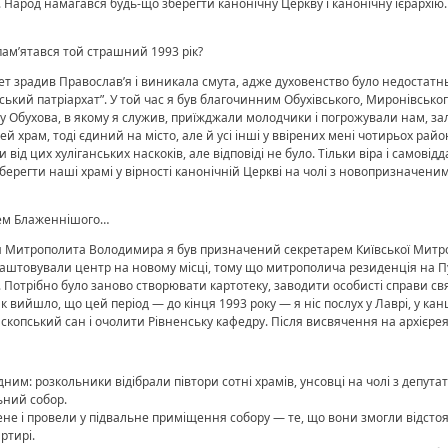
Народ намагався будь-що зберегти канонічну Церкву і канонічну ієрархію.
м’ятався той страшний 1993 рік?
рет зрадив Православ’я і виникала смута, адже духовенство було недостатн
вський патріархат”. У той час я був благочинним Обухівського, Миронівськог
у Обухова, в якому я служив, приїжджали молодчики і погрожували нам, за
ей храм, тоді єдиний на місто, але й усі інші у ввірених мені чотирьох рай
 від цих хуліганських наскоків, але відповіді не було. Тільки віра і самов
 зберегти наші храмі у вірності канонічній Церкві на чолі з новопризнач
рем Блаженнішого…
ння Митрополита Володимира я був призначений секретарем Київської Митр
лаштовували центр на новому місці, тому що митрополича резиденція на П
м. Потрібно було заново створювати картотеку, заводити особисті справи 
вийшло, що цей період — до кінця 1993 року — я ніс послух у Лаврі, у ка
опський сан і очолити Рівненську кафедру. Після висвячення на архієрея я
им: розкольники відібрали півтори сотні храмів, унсовці на чолі з депута
ьний собор.
мене і провели у підвальне приміщення собору — те, що вони змогли відстоя
ртирі.