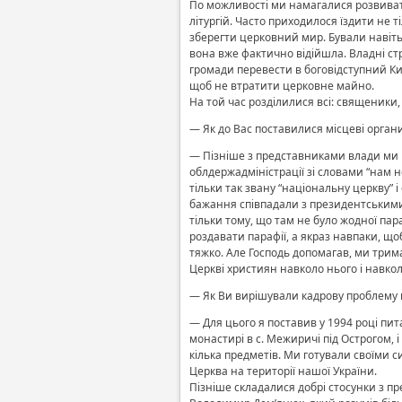
По можливості ми намагалися розвивати
літургій. Часто приходилося їздити не 
зберегти церковний мир. Бували навіть
вона вже фактично відійшла. Владні ст
громади перевести в боговідступний Ки
щоб не втратити церковне майно.
На той час розділилися всі: священики, 
— Як до Вас поставилися місцеві орган
— Пізніше з представниками влади ми м
облдержадміністрації зі словами “нам 
тільки так звану “національну церкву” 
бажання співпадали з президентськими,
тільки тому, що там не було жодної пара
роздавати парафії, а якраз навпаки, щоб
тяжко. Але Господь допомагав, ми трима
Церкві християн навколо нього і навко
— Як Ви вирішували кадрову проблему в
— Для цього я поставив у 1994 році п
монастирі в с. Межиричі під Острогом, і
кілька предметів. Ми готували своїми с
Церква на території нашої України.
Пізніше складалися добрі стосунки з пр