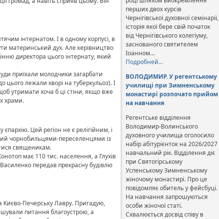
році шляхом виокремлення
ії громад, а навіть сприяв цьому. Він
перших двох курсів
Чернігівської духовної семінарії,
історія якої бере свій початок
від Чернігівського колегіуму,
ячим інтернатом. І в одному корпусі, в
заснованого святителем
чути материнський дух. Але керівництво
Іоанном…
мінню директора цього інтернату, який
Подробней…
туди приїхали молодчики загарбати
ВОЛОДИМИР. У регентському
 цього лежали хворі на туберкульоз). І
училищі при Зимненському
щоб утримати хоча б ці стіни, якщо вже
монастирі розпочато прийом
їх храми.
на навчання
Регентське відділення
Володимир-Волинського
пархію. Цей регіон не є релігійним, і
духовного училища оголосило
еданий чорнобильцями-переселенцями із
набір абітурієнток на 2026/2027
атися священикам.
навчальний рік. Відділення діє
нотоп має 110 тис. населення, а Глухів
при Святогірському
 Василенко передав прекрасну будівлю
Успенському Зимненському
жіночому монастирі. Про це
повідомляє обитель у фейсбуці.
На навчання запрошуються
за Києво-Печерську Лавру. Пригадую,
особи жіночої статі.
рішували питання благоустрою, а
Схвалюється досвід співу в