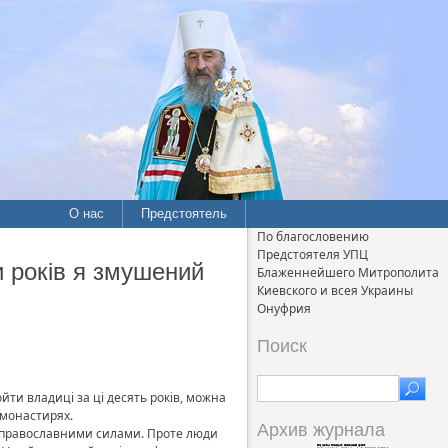
О нас
Предстоятель
По благословению
Предстоятеля УПЦ
и років я змушений
Блаженнейшего Митрополита
Киевского и всея Украины
Онуфрия
Поиск
ойти владиці за ці десять років, можна
 монастирях.
Архив журнала
типравославними силами. Проте люди