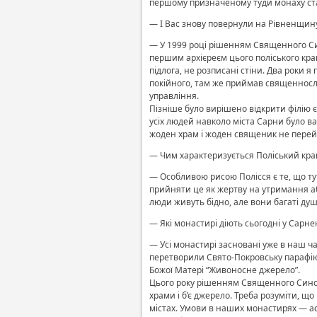
першому призначеному туди монаху стави
— І Вас знову повернули на Рівненщин
— У 1999 році рішенням Священного Син
першим архієреєм цього поліського кр
підлога, не розписані стіни. Два роки 
покійного, там же приймав священнослу
управління.
Пізніше було вирішено відкрити філію єп
усіх людей навколо міста Сарни було в
жоден храм і жоден священик не перейшл
— Чим характеризується Поліський кра
— Особливою рисою Полісся є те, що тут
прийняти це як жертву на утримання аб
люди живуть бідно, але вони багаті душ
— Які монастирі діють сьогодні у Сарнен
— Усі монастирі засновані уже в наш 
перетворили Свято-Покровську парафію 
Божої Матері “Живоносне джерело”.
Цього року рішенням Священного Синод
храми і б’є джерело. Треба розуміти, щ
містах. Умови в наших монастирях — ас