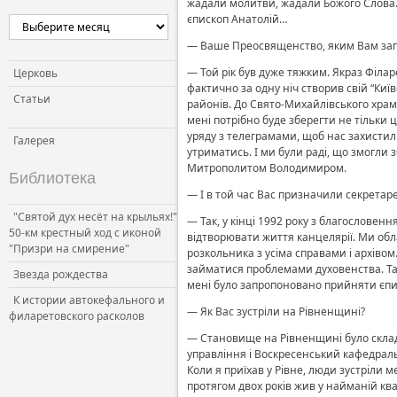
жадали молитви, жадали Божого Слова. 
єпископ Анатолій…
Церковь и власть
— Ваше Преосвященство, яким Вам запа
Церковь и общество
Церковь и СМИ
— Той рік був дуже тяжким. Якраз Філа
Церковь
фактично за одну ніч створив свій “Киї
Статьи
районів. До Свято-Михайлівського храм
мені потрібно буде зберегти не тільки ц
уряду з телеграмами, щоб нас захистили
Галерея
утриматись. І ми були раді, що змогли
Митрополитом Володимиром.
Библиотека
— І в той час Вас призначили секрета
"Святой дух несёт на крыльях!"
— Так, у кінці 1992 року з благослове
50-км крестный ход с иконой
відтворювати життя канцелярії. Ми об
"Призри на смирение"
розкольника з усіма справами і архіво
займатися проблемами духовенства. Так 
Звезда рождества
мені було запропоновано прийняти єписк
К истории автокефального и
— Як Вас зустріли на Рівненщині?
филаретовского расколов
— Становище на Рівненщині було складн
управління і Воскресенський кафедрал
Коли я приїхав у Рівне, люди зустріли 
протягом двох років жив у найманій ква