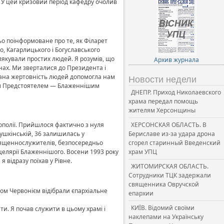
 У цей кризовий період кафедру очолив
ьо поінформоване про те, як Філарет
о, Кагарлицького і Богуславського
лякували простих людей. Я розумів, що
Архив журнала
онах. Ми зверталися до Президента і
іддана жертовність людей допомогла нам
Новости недели
еним Предстоятелем — Блаженнішим
ДНЕПР. Приход Николаевского
храма передал помощь
жителям Херсонщины
ополії. Прийшлося фактично з нуля
ХЕРСОНСКАЯ ОБЛАСТЬ. В
ушкінській, 36 залишилась у
Бериславе из-за удара дрона
священнослужителів, безпосередньо
сгорел старинный Введенский
нцелярії Блаженнішого. Восени 1993 року
храм УПЦ
 відразу поїхав у Рівне.
ЖИТОМИРСКАЯ ОБЛАСТЬ.
Сотрудники ТЦК задержали
священника Овручской
том Червонієм відібрали єпархіальне
епархии
КИЇВ. Відомий своїми
ти. Я почав служити в цьому храмі і
наклепами на Українську