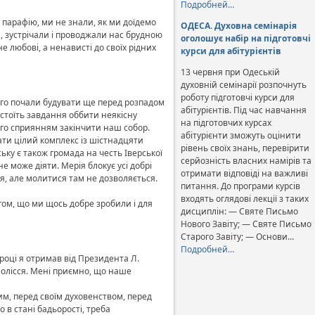
Подробней…
 парафію, ми не знали, як ми доїдемо
ОДЕСА. Духовна семінарія
, зустрічали і проводжали нас брудною
оголошує набір на підготовчі
 любові, а ненависті до своїх рідних
курси для абітурієнтів
13 червня при Одеській
духовній семінарії розпочнуть
роботу підготовчі курси для
го почали будувати ще перед розпадом
абітурієнтів. Під час навчання
 стоїть завдання оббити неякісну
на підготовчих курсах
його сприянням закінчити наш собор.
абітурієнти зможуть оцінити
ти цілий комплекс із шістнадцяти
рівень своїх знань, перевірити
ську є також громада на честь Іверської
серйозність власних намірів та
е може діяти. Мерія блокує усі добрі
отримати відповіді на важливі
я, але молитися там не дозволяється.
питання. До програми курсів
входять оглядові лекції з таких
гом, що ми щось добре зробили і для
дисциплін: — Святе Письмо
Нового Завіту; — Святе Письмо
Старого Завіту; — Основи…
Подробней…
оці я отримав від Президента Л.
Полісся. Мені приємно, що наше
им, перед своїм духовенством, перед
 в стані бадьорості, треба