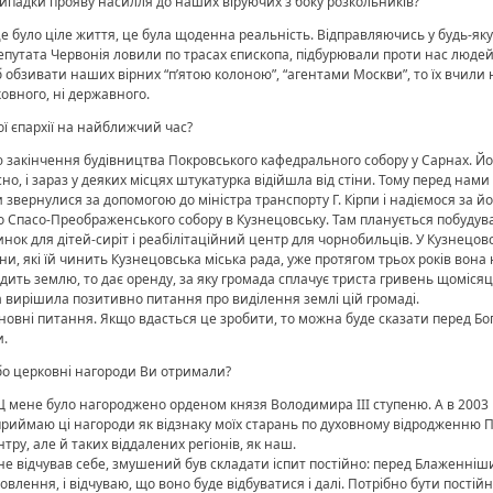
ипадки прояву насилля до наших віруючих з боку розкольників?
е було ціле життя, це була щоденна реальність. Відправляючись у будь-яку
депутата Червонія ловили по трасах єпископа, підбурювали проти нас людей
обзивати наших вірних “п’ятою колоною”, “агентами Москви”, то їх вчили не
ковного, ні державного.
ої єпархії на найближчий час?
акінчення будівництва Покровського кафедрального собору у Сарнах. Йо
но, і зараз у деяких місцях штукатурка відійшла від стіни. Тому перед нами
 звернулися за допомогою до міністра транспорту Г. Кірпи і надіємося за 
 Спасо-Преображенського собору в Кузнецовську. Там планується побудува
удинок для дітей-сиріт і реабілітаційний центр для чорнобильців. У Кузнецов
и, які їй чинить Кузнецовська міська рада, уже протягом трьох років вона н
дить землю, то дає оренду, за яку громада сплачує триста гривень щомісяц
а вирішила позитивно питання про виділення землі цій громаді.
сновні питання. Якщо вдасться це зробити, то можна буде сказати перед Бо
и.
або церковні нагороди Ви отримали?
мене було нагороджено орденом князя Володимира ІІІ ступеню. А в 2003 р
 Сприймаю ці нагороди як відзнаку моїх старань по духовному відродженню 
тру, але й таких віддалених регіонів, як наш.
не відчував себе, змушений був складати іспит постійно: перед Блаженніш
лення, і відчуваю, що воно буде відбуватися і далі. Потрібно бути постійно