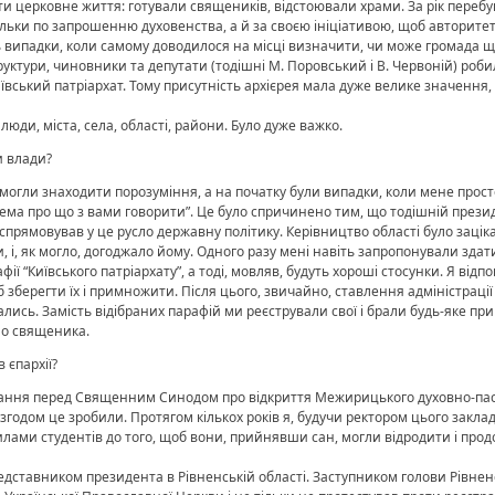
 церковне життя: готували священиків, відстоювали храми. За рік перебу
тільки по запрошенню духовенства, а й за своєю ініціативою, щоб авторите
 випадки, коли самому доводилося на місці визначити, чи може громада щ
руктури, чиновники та депутати (тодішні М. Поровський і В. Червоній) роб
ївський патріархат. Тому присутність архієрея мала дуже велике значення
люди, міста, села, області, райони. Було дуже важко.
и влади?
огли знаходити порозуміння, а на початку були випадки, коли мене просто
нема про що з вами говорити”. Це було спричинено тим, що тодішній прези
і спрямовував у це русло державну політику. Керівництво області було зацік
 і, як могло, догоджало йому. Одного разу мені навіть запропонували здат
фії “Київського патріархату”, а тоді, мовляв, будуть хороші стосунки. Я від
 зберегти їх і примножити. Після цього, звичайно, ставлення адміністрації
лись. Замість відібраних парафій ми реєстрували свої і брали будь-яке пр
ло священика.
 єпархії?
итання перед Священним Синодом про відкриття Межирицького духовно-па
 згодом це зробили. Протягом кількох років я, будучи ректором цього заклад
илами студентів до того, щоб вони, прийнявши сан, могли відродити і прод
едставником президента в Рівненській області. Заступником голови Рівненс